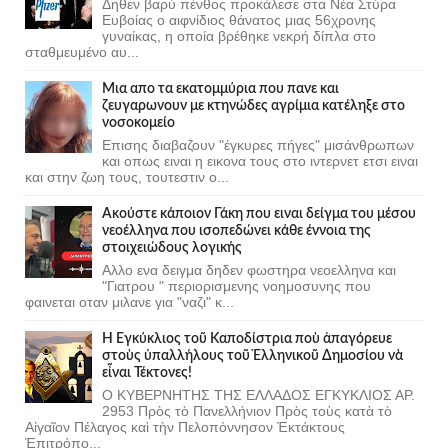
Δηθεν βαρύ πένθος προκάλεσε στα Νέα Στύρα
Ευβοίας ο αιφνίδιος θάνατος μιας 56χρονης
γυναίκας, η οποία βρέθηκε νεκρή δίπλα στο
σταθμευμένο αυ...
Μια απο τα εκατομμύρια που πανε και
ζευγαρωνουν με κτηνώδες αγρίμια κατέληξε στο
νοσοκομείο
Επισης διαβαζουν "έγκυρες πήγες" μισάνθρωπων
και οπως ειναι η εικονα τους στο ιντερνετ ετσι ειναι
και στην ζωη τους, τουτεστιν ο...
Ακούστε κάποιον Γάκη που ειναι δείγμα του μέσου
νεοέλληνα που ισοπεδώνει κάθε έννοια της
στοιχειώδους λογικής
Αλλο ενα δειγμα δηδεν φωστηρα νεοελληνα και
"Γιατρου " περιορισμενης νοημοσυνης που
φαινεται οταν μιλανε για "ναζι" κ...
Ἡ Ἐγκύκλιος τοῦ Καποδίστρια ποὺ ἀπαγόρευε
στοὺς ὑπαλλήλους τοῦ Ἑλληνικοῦ Δημοσίου νὰ
εἶναι Τέκτονες!
Ο ΚΥΒΕΡΝΗΤΗΣ ΤΗΣ ΕΛΛΑΔΟΣ ΕΓΚΥΚΛΙΟΣ ΑΡ.
2953 Πρὸς τὸ Πανελλήνιον Πρὸς τοὺς κατὰ τὸ
Αἰγαῖον Πέλαγος καὶ τὴν Πελοπόννησον Ἐκτάκτους
Ἐπιτρόπο...