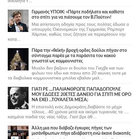
ανελέητα τ...
Γερμανός ΥΠΟΙΚ: «Πάρτε ποδήλατο και καθίστε
στο σπίτι για να πιέσουμε τον Β.Πούτιν»!
Μια απίστευτη οδηγία προς τους πολίτες έδωσε ο
υπουργός Οικονομικών της Γερμανίας Ρόμπερτ
Χάμπεκ, καθώς τους ζήτησε να περιορίσουν την
κατα...
Πάρα την «θεϊκή» βροχή ορδες δούλοι πήγαν στο
σύνταγμα παρέα με τα παράσιτα του κακού
γνωστοί ως κομμουνιστες
Μυαλο δεν βαζουν οι δουλοι του Γιαχβε και των
φυλων του εδω και πανω απο 20 αιωνες ουτε με
τα διαβολικα κομμουνιστικα μπολια εβαλαν μαλ...
ΓΙΑΤΙ ΡΕ ....ΠΑΛΙΑΝΘΡΩΠΕ ΠΑΠΑΔΟΠΟΥΛΕ
ΜΟΥ ΕΔΩΣΕΣ 20ΕΤΕΣ ΔΑΝΕΙΟ ΓΙΑ ΣΠΙΤΙ ΜΕ ΟΡΟ
ΝΑ ΕΧΕΙ ...ΤΟΥΑΛΕΤΑ ΜΕΣΑ;
Η επιστολή ενός Δημοκράτη,διαβάστε το μέχρι
τέλους...40 χρόνια μετά και ακόμα τυραννάς τα ....
καημένα παιδιά της νέας τάξης. Γιατί βρε άθ...
Άλλη μια που διάβαζε έγκυρες πήγες των
μισάνθρωπων πήγε αδιάβαστη ενώ έκανε διακοπές