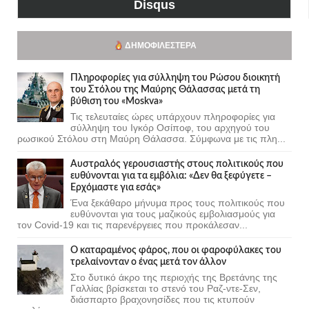
Disqus
ΔΗΜΟΦΙΛΈΣΤΕΡΑ
Πληροφορίες για σύλληψη του Ρώσου διοικητή
του Στόλου της Mαύρης Θάλασσας μετά τη
βύθιση του «Moskva»
Τις τελευταίες ώρες υπάρχουν πληροφορίες για
σύλληψη του Ιγκόρ Οσίποφ, του αρχηγού του
ρωσικού Στόλου στη Μαύρη Θάλασσα. Σύμφωνα με τις πλη...
Αυστραλός γερουσιαστής στους πολιτικούς που
ευθύνονται για τα εμβόλια: «Δεν θα ξεφύγετε –
Ερχόμαστε για εσάς»
Ένα ξεκάθαρο μήνυμα προς τους πολιτικούς που
ευθύνονται για τους μαζικούς εμβολιασμούς για
τον Covid-19 και τις παρενέργειες που προκάλεσαν...
Ο καταραμένος φάρος, που οι φαροφύλακες του
τρελαίνονταν ο ένας μετά τον άλλον
Στο δυτικό άκρο της περιοχής της Βρετάνης της
Γαλλίας βρίσκεται το στενό του Ραζ-ντε-Σεν,
διάσπαρτο βραχονησίδες που τις κτυπούν