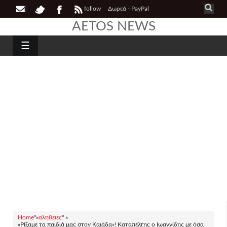
follow
Δωρεά - PayPal
AETOS NEWS
☰
Home
"»
αληθειες
" »
«Ρίξαμε τα παιδιά μας στον Καιάδα»! Καταπέλτης ο Ιωαννίδης με όσα