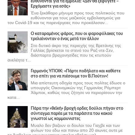
ευθύνονται για τα εμβόλια: «Δεν θα ξεφύγετε –
Ερχόμαστε για εσάς»
Ένα ξεκάθαρο μήνυμα προς τους πολιτικούς που
ευθύνονται για τους μαζικούς εμβολιασμούς για
τον Covid-19 και τις παρενέργειες που προκάλεσαν...
Ο καταραμένος φάρος, που οι φαροφύλακες του
τρελαίνονταν ο ένας μετά τον άλλον
Στο δυτικό άκρο της περιοχής της Βρετάνης της
Γαλλίας βρίσκεται το στενό του Ραζ-ντε-Σεν,
διάσπαρτο βραχονησίδες που τις κτυπούν
ανελέητα τ...
Γερμανός ΥΠΟΙΚ: «Πάρτε ποδήλατο και καθίστε
στο σπίτι για να πιέσουμε τον Β.Πούτιν»!
Μια απίστευτη οδηγία προς τους πολίτες έδωσε ο
υπουργός Οικονομικών της Γερμανίας Ρόμπερτ
Χάμπεκ, καθώς τους ζήτησε να περιορίσουν την
κατα...
Πάρα την «θεϊκή» βροχή ορδες δούλοι πήγαν στο
σύνταγμα παρέα με τα παράσιτα του κακού
γνωστοί ως κομμουνιστες
Μυαλο δεν βαζουν οι δουλοι του Γιαχβε και των
φυλων του εδω και πανω απο 20 αιωνες ουτε με
τα διαβολικα κομμουνιστικα μπολια εβαλαν μαλ...