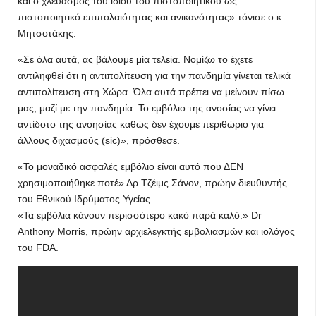
και ο χλευασμός του ίδιου του πιστοποιητικού ως
πιστοποιητικό επιπολαιότητας και ανικανότητας» τόνισε ο κ.
Μητσοτάκης.
«Σε όλα αυτά, ας βάλουμε μία τελεία. Νομίζω το έχετε
αντιληφθεί ότι η αντιπολίτευση για την πανδημία γίνεται τελικά
αντιπολίτευση στη Χώρα. Όλα αυτά πρέπει να μείνουν πίσω
μας, μαζί με την πανδημία. Το εμβόλιο της ανοσίας να γίνει
αντίδοτο της ανοησίας καθώς δεν έχουμε περιθώριο για
άλλους διχασμούς (sic)», πρόσθεσε.
«Το μοναδικό ασφαλές εμβόλιο είναι αυτό που ΔΕΝ
χρησιμοποιήθηκε ποτέ» Δρ Τζέιμς Σάνον, πρώην διευθυντής
του Εθνικού Ιδρύματος Υγείας
«Τα εμβόλια κάνουν περισσότερο κακό παρά καλό.» Dr
Anthony Morris, πρώην αρχιελεγκτής εμβολιασμών και ιολόγος
του FDA.