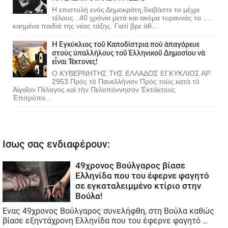
Η επιστολή ενός Δημοκράτη,διαβάστε το μέχρι
τέλους...40 χρόνια μετά και ακόμα τυραννάς τα ....
καημένα παιδιά της νέας τάξης. Γιατί βρε άθ...
Ἡ Ἐγκύκλιος τοῦ Καποδίστρια ποὺ ἀπαγόρευε
στοὺς ὑπαλλήλους τοῦ Ἑλληνικοῦ Δημοσίου νὰ
εἶναι Τέκτονες!
Ο ΚΥΒΕΡΝΗΤΗΣ ΤΗΣ ΕΛΛΑΔΟΣ ΕΓΚΥΚΛΙΟΣ ΑΡ.
2953 Πρὸς τὸ Πανελλήνιον Πρὸς τοὺς κατὰ τὸ
Αἰγαῖον Πέλαγος καὶ τὴν Πελοπόννησον Ἐκτάκτους
Ἐπιτρόπο...