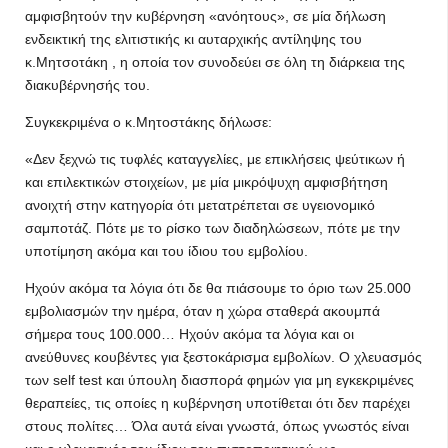
αμφισβητούν την κυβέρνηση «ανόητους», σε μία δήλωση
ενδεικτική της ελιτιστικής κι αυταρχικής αντίληψης του
κ.Μητσοτάκη , η οποία τον συνοδεύει σε όλη τη διάρκεια της
διακυβέρνησής του.
Συγκεκριμένα ο κ.Μητοστάκης δήλωσε:
«Δεν ξεχνώ τις τυφλές καταγγελίες, με επικλήσεις ψεύτικων ή
και επιλεκτικών στοιχείων, με μία μικρόψυχη αμφισβήτηση
ανοιχτή στην κατηγορία ότι μετατρέπεται σε υγειονομικό
σαμποτάζ. Πότε με το ρίσκο των διαδηλώσεων, πότε με την
υποτίμηση ακόμα και του ίδιου του εμβολίου.
Ηχούν ακόμα τα λόγια ότι δε θα πιάσουμε το όριο των 25.000
εμβολιασμών την ημέρα, όταν η χώρα σταθερά ακουμπά
σήμερα τους 100.000… Ηχούν ακόμα τα λόγια και οι
ανεύθυνες κουβέντες για ξεστοκάρισμα εμβολίων. Ο χλευασμός
των self test και ύπουλη διασπορά φημών για μη εγκεκριμένες
θεραπείες, τις οποίες η κυβέρνηση υποτίθεται ότι δεν παρέχει
στους πολίτες… Όλα αυτά είναι γνωστά, όπως γνωστός είναι