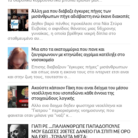
Άλλη μια που διάβαζε έγκυρες πήγες των
μισάνθρωπων πήγε αδιάβαστη ενώ έκανε διακοπές
Δηθεν βαρύ πένθος προκάλεσε στα Νέα Στύρα
Ευβοίας ο αιφνίδιος θάνατος μιας 56χρονης
γυναίκας, η οποία βρέθηκε νεκρή δίπλα στο
σταθμευμένο αυ...
Μια απο τα εκατομμύρια που πανε και
ζευγαρωνουν με κτηνώδες αγρίμια κατέληξε στο
νοσοκομείο
Επισης διαβαζουν "έγκυρες πήγες" μισάνθρωπων
και οπως ειναι η εικονα τους στο ιντερνετ ετσι ειναι
και στην ζωη τους, τουτεστιν ο...
Ακούστε κάποιον Γάκη που ειναι δείγμα του μέσου
νεοέλληνα που ισοπεδώνει κάθε έννοια της
στοιχειώδους λογικής
Αλλο ενα δειγμα δηδεν φωστηρα νεοελληνα και
"Γιατρου " περιορισμενης νοημοσυνης που
φαινεται οταν μιλανε για "ναζι" κ...
ΓΙΑΤΙ ΡΕ ....ΠΑΛΙΑΝΘΡΩΠΕ ΠΑΠΑΔΟΠΟΥΛΕ
ΜΟΥ ΕΔΩΣΕΣ 20ΕΤΕΣ ΔΑΝΕΙΟ ΓΙΑ ΣΠΙΤΙ ΜΕ ΟΡΟ
ΝΑ ΕΧΕΙ ...ΤΟΥΑΛΕΤΑ ΜΕΣΑ;