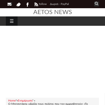
follow
Δωρεά - PayPal
AETOS NEWS
☰
Home
"»
Ενημέρωση
" »
Ο Μητσοτάκης υβρίζει τους πολίτες που τον αμφισβητούν: «Το