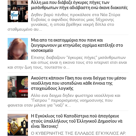
Άλλη μια που διάβαζε έγκυρες πήγες των
μισάνθρωπων πήγε αδιάβαστη ενώ έκανε διακοπές
Δηθεν βαρύ πένθος προκάλεσε στα Νέα Στύρα
Ευβοίας ο αιφνίδιος θάνατος μιας 56χρονης
γυναίκας, η οποία βρέθηκε νεκρή δίπλα στο
σταθμευμένο αυ...
Μια απο τα εκατομμύρια που πανε και
ζευγαρωνουν με κτηνώδες αγρίμια κατέληξε στο
νοσοκομείο
Επισης διαβαζουν "έγκυρες πήγες" μισάνθρωπων
και οπως ειναι η εικονα τους στο ιντερνετ ετσι ειναι
και στην ζωη τους, τουτεστιν ο...
Ακούστε κάποιον Γάκη που ειναι δείγμα του μέσου
νεοέλληνα που ισοπεδώνει κάθε έννοια της
στοιχειώδους λογικής
Αλλο ενα δειγμα δηδεν φωστηρα νεοελληνα και
"Γιατρου " περιορισμενης νοημοσυνης που
φαινεται οταν μιλανε για "ναζι" κ...
Ἡ Ἐγκύκλιος τοῦ Καποδίστρια ποὺ ἀπαγόρευε
στοὺς ὑπαλλήλους τοῦ Ἑλληνικοῦ Δημοσίου νὰ
εἶναι Τέκτονες!
Ο ΚΥΒΕΡΝΗΤΗΣ ΤΗΣ ΕΛΛΑΔΟΣ ΕΓΚΥΚΛΙΟΣ ΑΡ.