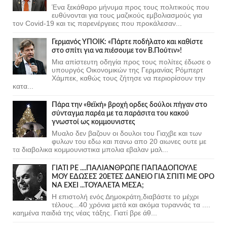
Ένα ξεκάθαρο μήνυμα προς τους πολιτικούς που
ευθύνονται για τους μαζικούς εμβολιασμούς για
τον Covid-19 και τις παρενέργειες που προκάλεσαν...
Γερμανός ΥΠΟΙΚ: «Πάρτε ποδήλατο και καθίστε
στο σπίτι για να πιέσουμε τον Β.Πούτιν»!
Μια απίστευτη οδηγία προς τους πολίτες έδωσε ο
υπουργός Οικονομικών της Γερμανίας Ρόμπερτ
Χάμπεκ, καθώς τους ζήτησε να περιορίσουν την
κατα...
Πάρα την «θεϊκή» βροχή ορδες δούλοι πήγαν στο
σύνταγμα παρέα με τα παράσιτα του κακού
γνωστοί ως κομμουνιστες
Μυαλο δεν βαζουν οι δουλοι του Γιαχβε και των
φυλων του εδω και πανω απο 20 αιωνες ουτε με
τα διαβολικα κομμουνιστικα μπολια εβαλαν μαλ...
ΓΙΑΤΙ ΡΕ ....ΠΑΛΙΑΝΘΡΩΠΕ ΠΑΠΑΔΟΠΟΥΛΕ
ΜΟΥ ΕΔΩΣΕΣ 20ΕΤΕΣ ΔΑΝΕΙΟ ΓΙΑ ΣΠΙΤΙ ΜΕ ΟΡΟ
ΝΑ ΕΧΕΙ ...ΤΟΥΑΛΕΤΑ ΜΕΣΑ;
Η επιστολή ενός Δημοκράτη,διαβάστε το μέχρι
τέλους...40 χρόνια μετά και ακόμα τυραννάς τα ....
καημένα παιδιά της νέας τάξης. Γιατί βρε άθ...