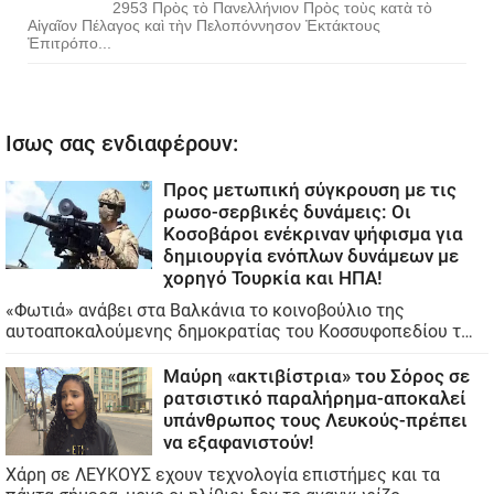
2953 Πρὸς τὸ Πανελλήνιον Πρὸς τοὺς κατὰ τὸ
Αἰγαῖον Πέλαγος καὶ τὴν Πελοπόννησον Ἐκτάκτους
Ἐπιτρόπο...