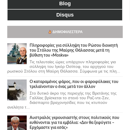
Blog
Disqus
ΔΗΜΟΦΙΛΈΣΤΕΡΑ
Πληροφορίες για σύλληψη του Ρώσου διοικητή
του Στόλου της Mαύρης Θάλασσας μετά τη
βύθιση του «Moskva»
Τις τελευταίες ώρες υπάρχουν πληροφορίες για
σύλληψη του Ιγκόρ Οσίποφ, του αρχηγού του
ρωσικού Στόλου στη Μαύρη Θάλασσα. Σύμφωνα με τις πλη...
Ο καταραμένος φάρος, που οι φαροφύλακες του
τρελαίνονταν ο ένας μετά τον άλλον
Στο δυτικό άκρο της περιοχής της Βρετάνης της
Γαλλίας βρίσκεται το στενό του Ραζ-ντε-Σεν,
διάσπαρτο βραχονησίδες που τις κτυπούν
ανελέητα τ...
Αυστραλός γερουσιαστής στους πολιτικούς που
ευθύνονται για τα εμβόλια: «Δεν θα ξεφύγετε –
Ερχόμαστε για εσάς»