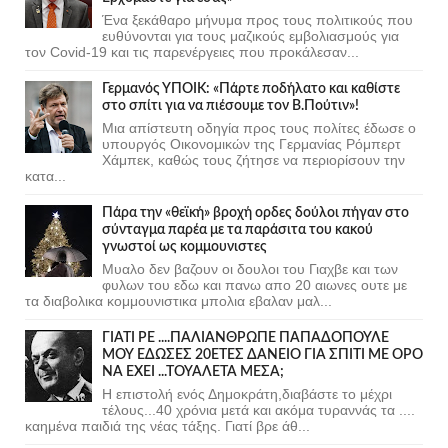
Ένα ξεκάθαρο μήνυμα προς τους πολιτικούς που
ευθύνονται για τους μαζικούς εμβολιασμούς για
τον Covid-19 και τις παρενέργειες που προκάλεσαν...
Γερμανός ΥΠΟΙΚ: «Πάρτε ποδήλατο και καθίστε
στο σπίτι για να πιέσουμε τον Β.Πούτιν»!
Μια απίστευτη οδηγία προς τους πολίτες έδωσε ο
υπουργός Οικονομικών της Γερμανίας Ρόμπερτ
Χάμπεκ, καθώς τους ζήτησε να περιορίσουν την
κατα...
Πάρα την «θεϊκή» βροχή ορδες δούλοι πήγαν στο
σύνταγμα παρέα με τα παράσιτα του κακού
γνωστοί ως κομμουνιστες
Μυαλο δεν βαζουν οι δουλοι του Γιαχβε και των
φυλων του εδω και πανω απο 20 αιωνες ουτε με
τα διαβολικα κομμουνιστικα μπολια εβαλαν μαλ...
ΓΙΑΤΙ ΡΕ ....ΠΑΛΙΑΝΘΡΩΠΕ ΠΑΠΑΔΟΠΟΥΛΕ
ΜΟΥ ΕΔΩΣΕΣ 20ΕΤΕΣ ΔΑΝΕΙΟ ΓΙΑ ΣΠΙΤΙ ΜΕ ΟΡΟ
ΝΑ ΕΧΕΙ ...ΤΟΥΑΛΕΤΑ ΜΕΣΑ;
Η επιστολή ενός Δημοκράτη,διαβάστε το μέχρι
τέλους...40 χρόνια μετά και ακόμα τυραννάς τα ....
καημένα παιδιά της νέας τάξης. Γιατί βρε άθ...