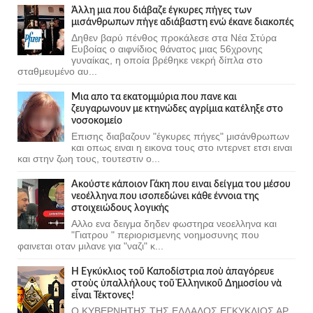
Άλλη μια που διάβαζε έγκυρες πήγες των
μισάνθρωπων πήγε αδιάβαστη ενώ έκανε διακοπές
Δηθεν βαρύ πένθος προκάλεσε στα Νέα Στύρα
Ευβοίας ο αιφνίδιος θάνατος μιας 56χρονης
γυναίκας, η οποία βρέθηκε νεκρή δίπλα στο
σταθμευμένο αυ...
Μια απο τα εκατομμύρια που πανε και
ζευγαρωνουν με κτηνώδες αγρίμια κατέληξε στο
νοσοκομείο
Επισης διαβαζουν "έγκυρες πήγες" μισάνθρωπων
και οπως ειναι η εικονα τους στο ιντερνετ ετσι ειναι
και στην ζωη τους, τουτεστιν ο...
Ακούστε κάποιον Γάκη που ειναι δείγμα του μέσου
νεοέλληνα που ισοπεδώνει κάθε έννοια της
στοιχειώδους λογικής
Αλλο ενα δειγμα δηδεν φωστηρα νεοελληνα και
"Γιατρου " περιορισμενης νοημοσυνης που
φαινεται οταν μιλανε για "ναζι" κ...
Ἡ Ἐγκύκλιος τοῦ Καποδίστρια ποὺ ἀπαγόρευε
στοὺς ὑπαλλήλους τοῦ Ἑλληνικοῦ Δημοσίου νὰ
εἶναι Τέκτονες!
Ο ΚΥΒΕΡΝΗΤΗΣ ΤΗΣ ΕΛΛΑΔΟΣ ΕΓΚΥΚΛΙΟΣ ΑΡ.