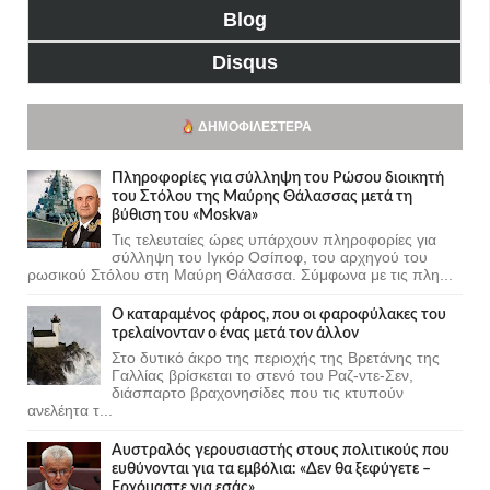
Blog
Disqus
ΔΗΜΟΦΙΛΈΣΤΕΡΑ
Πληροφορίες για σύλληψη του Ρώσου διοικητή
του Στόλου της Mαύρης Θάλασσας μετά τη
βύθιση του «Moskva»
Τις τελευταίες ώρες υπάρχουν πληροφορίες για
σύλληψη του Ιγκόρ Οσίποφ, του αρχηγού του
ρωσικού Στόλου στη Μαύρη Θάλασσα. Σύμφωνα με τις πλη...
Ο καταραμένος φάρος, που οι φαροφύλακες του
τρελαίνονταν ο ένας μετά τον άλλον
Στο δυτικό άκρο της περιοχής της Βρετάνης της
Γαλλίας βρίσκεται το στενό του Ραζ-ντε-Σεν,
διάσπαρτο βραχονησίδες που τις κτυπούν
ανελέητα τ...
Αυστραλός γερουσιαστής στους πολιτικούς που
ευθύνονται για τα εμβόλια: «Δεν θα ξεφύγετε –
Ερχόμαστε για εσάς»