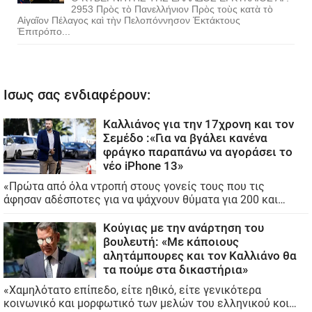
2953 Πρὸς τὸ Πανελλήνιον Πρὸς τοὺς κατὰ τὸ
Αἰγαῖον Πέλαγος καὶ τὴν Πελοπόννησον Ἐκτάκτους
Ἐπιτρόπο...