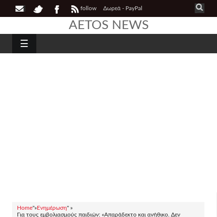
follow
Δωρεά - PayPal
AETOS NEWS
☰
Home
"»
Ενημέρωση
" »
Για τους εμβολιασμούς παιδιών: «Απαράδεκτο και ανήθικο. Δεν