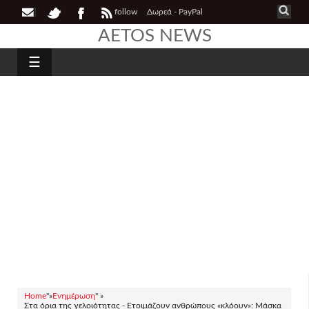
follow
Δωρεά - PayPal
AETOS NEWS
☰
Home
"»
Ενημέρωση
" »
Στα όρια της γελοιότητας - Ετοιμάζουν ανθρώπους «κλόουν»: Μάσκα