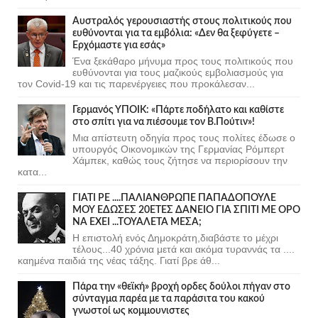
Αυστραλός γερουσιαστής στους πολιτικούς που
ευθύνονται για τα εμβόλια: «Δεν θα ξεφύγετε –
Ερχόμαστε για εσάς»
Ένα ξεκάθαρο μήνυμα προς τους πολιτικούς που
ευθύνονται για τους μαζικούς εμβολιασμούς για
τον Covid-19 και τις παρενέργειες που προκάλεσαν...
Γερμανός ΥΠΟΙΚ: «Πάρτε ποδήλατο και καθίστε
στο σπίτι για να πιέσουμε τον Β.Πούτιν»!
Μια απίστευτη οδηγία προς τους πολίτες έδωσε ο
υπουργός Οικονομικών της Γερμανίας Ρόμπερτ
Χάμπεκ, καθώς τους ζήτησε να περιορίσουν την
κατα...
ΓΙΑΤΙ ΡΕ ....ΠΑΛΙΑΝΘΡΩΠΕ ΠΑΠΑΔΟΠΟΥΛΕ
ΜΟΥ ΕΔΩΣΕΣ 20ΕΤΕΣ ΔΑΝΕΙΟ ΓΙΑ ΣΠΙΤΙ ΜΕ ΟΡΟ
ΝΑ ΕΧΕΙ ...ΤΟΥΑΛΕΤΑ ΜΕΣΑ;
Η επιστολή ενός Δημοκράτη,διαβάστε το μέχρι
τέλους...40 χρόνια μετά και ακόμα τυραννάς τα ....
καημένα παιδιά της νέας τάξης. Γιατί βρε άθ...
Πάρα την «θεϊκή» βροχή ορδες δούλοι πήγαν στο
σύνταγμα παρέα με τα παράσιτα του κακού
γνωστοί ως κομμουνιστες