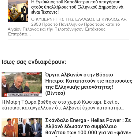
Ἡ Ἐγκύκλιος τοῦ Καποδίστρια ποὺ ἀπαγόρευε
στοὺς ὑπαλλήλους τοῦ Ἑλληνικοῦ Δημοσίου νὰ
εἶναι Τέκτονες!
Ο ΚΥΒΕΡΝΗΤΗΣ ΤΗΣ ΕΛΛΑΔΟΣ ΕΓΚΥΚΛΙΟΣ ΑΡ.
2953 Πρὸς τὸ Πανελλήνιον Πρὸς τοὺς κατὰ τὸ
Αἰγαῖον Πέλαγος καὶ τὴν Πελοπόννησον Ἐκτάκτους
Ἐπιτρόπο...