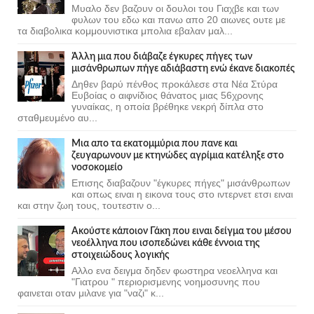
Μυαλο δεν βαζουν οι δουλοι του Γιαχβε και των
φυλων του εδω και πανω απο 20 αιωνες ουτε με
τα διαβολικα κομμουνιστικα μπολια εβαλαν μαλ...
Άλλη μια που διάβαζε έγκυρες πήγες των
μισάνθρωπων πήγε αδιάβαστη ενώ έκανε διακοπές
Δηθεν βαρύ πένθος προκάλεσε στα Νέα Στύρα
Ευβοίας ο αιφνίδιος θάνατος μιας 56χρονης
γυναίκας, η οποία βρέθηκε νεκρή δίπλα στο
σταθμευμένο αυ...
Μια απο τα εκατομμύρια που πανε και
ζευγαρωνουν με κτηνώδες αγρίμια κατέληξε στο
νοσοκομείο
Επισης διαβαζουν "έγκυρες πήγες" μισάνθρωπων
και οπως ειναι η εικονα τους στο ιντερνετ ετσι ειναι
και στην ζωη τους, τουτεστιν ο...
Ακούστε κάποιον Γάκη που ειναι δείγμα του μέσου
νεοέλληνα που ισοπεδώνει κάθε έννοια της
στοιχειώδους λογικής
Αλλο ενα δειγμα δηδεν φωστηρα νεοελληνα και
"Γιατρου " περιορισμενης νοημοσυνης που
φαινεται οταν μιλανε για "ναζι" κ...