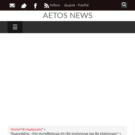
follow
Δωρεά - PayPal
AETOS NEWS
☰
Home
"»
Ενημέρωση
" »
Γεωργιάδης: «Να συνηθίσουμε ότι θα ανοίγουμε και θα κλείνουμε»" »