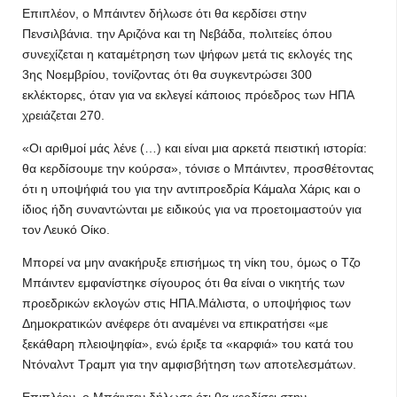
Επιπλέον, ο Μπάιντεν δήλωσε ότι θα κερδίσει στην
Πενσιλβάνια. την Αριζόνα και τη Νεβάδα, πολιτείες όπου
συνεχίζεται η καταμέτρηση των ψήφων μετά τις εκλογές της
3ης Νοεμβρίου, τονίζοντας ότι θα συγκεντρώσει 300
εκλέκτορες, όταν για να εκλεγεί κάποιος πρόεδρος των ΗΠΑ
χρειάζεται 270.
«Οι αριθμοί μάς λένε (…) και είναι μια αρκετά πειστική ιστορία:
θα κερδίσουμε την κούρσα», τόνισε ο Μπάιντεν, προσθέτοντας
ότι η υποψήφιά του για την αντιπροεδρία Κάμαλα Χάρις και ο
ίδιος ήδη συναντώνται με ειδικούς για να προετοιμαστούν για
τον Λευκό Οίκο.
Μπορεί να μην ανακήρυξε επισήμως τη νίκη του, όμως ο Τζο
Μπάιντεν εμφανίστηκε σίγουρος ότι θα είναι ο νικητής των
προεδρικών εκλογών στις ΗΠΑ.Μάλιστα, ο υποψήφιος των
Δημοκρατικών ανέφερε ότι αναμένει να επικρατήσει «με
ξεκάθαρη πλειοψηφία», ενώ έριξε τα «καρφιά» του κατά του
Ντόναλντ Τραμπ για την αμφισβήτηση των αποτελεσμάτων.