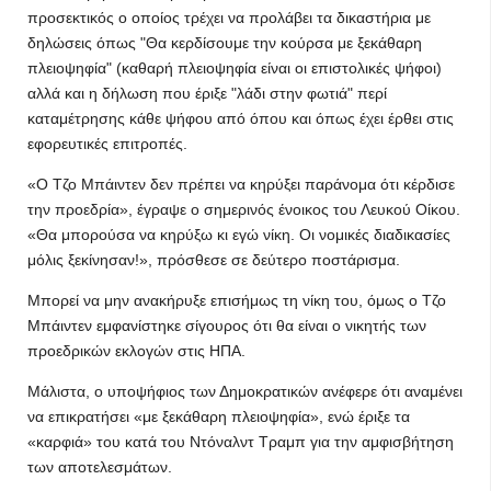
προσεκτικός ο οποίος τρέχει να προλάβει τα δικαστήρια με
δηλώσεις όπως "Θα κερδίσουμε την κούρσα με ξεκάθαρη
πλειοψηφία" (καθαρή πλειοψηφία είναι οι επιστολικές ψήφοι)
αλλά και η δήλωση που έριξε "λάδι στην φωτιά" περί
καταμέτρησης κάθε ψήφου από όπου και όπως έχει έρθει στις
εφορευτικές επιτροπές.
«Ο Τζο Μπάιντεν δεν πρέπει να κηρύξει παράνομα ότι κέρδισε
την προεδρία», έγραψε ο σημερινός ένοικος του Λευκού Οίκου.
«Θα μπορούσα να κηρύξω κι εγώ νίκη. Οι νομικές διαδικασίες
μόλις ξεκίνησαν!», πρόσθεσε σε δεύτερο ποστάρισμα.
Μπορεί να μην ανακήρυξε επισήμως τη νίκη του, όμως ο Τζο
Μπάιντεν εμφανίστηκε σίγουρος ότι θα είναι ο νικητής των
προεδρικών εκλογών στις ΗΠΑ.
Μάλιστα, ο υποψήφιος των Δημοκρατικών ανέφερε ότι αναμένει
να επικρατήσει «με ξεκάθαρη πλειοψηφία», ενώ έριξε τα
«καρφιά» του κατά του Ντόναλντ Τραμπ για την αμφισβήτηση
των αποτελεσμάτων.