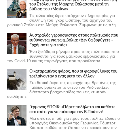
του Στόλου της Mαύρης Θάλασσας μετά τη
βύθιση του «Moskva»
Τις τελευταίες ώρες υπάρχουν πληροφορίες για
σύλληψη του Ιγκόρ Οσίποφ, του αρχηγού του
ρωσικού Στόλου στη Μαύρη Θάλασσα. Σύμφωνα με τις πλη...
Αυστραλός γερουσιαστής στους πολιτικούς που
ευθύνονται για τα εμβόλια: «Δεν θα ξεφύγετε –
Ερχόμαστε για εσάς»
Ένα ξεκάθαρο μήνυμα προς τους πολιτικούς που
ευθύνονται για τους μαζικούς εμβολιασμούς για
τον Covid-19 και τις παρενέργειες που προκάλεσαν...
Ο καταραμένος φάρος, που οι φαροφύλακες του
τρελαίνονταν ο ένας μετά τον άλλον
Στο δυτικό άκρο της περιοχής της Βρετάνης της
Γαλλίας βρίσκεται το στενό του Ραζ-ντε-Σεν,
διάσπαρτο βραχονησίδες που τις κτυπούν
ανελέητα τ...
Γερμανός ΥΠΟΙΚ: «Πάρτε ποδήλατο και καθίστε
στο σπίτι για να πιέσουμε τον Β.Πούτιν»!
Μια απίστευτη οδηγία προς τους πολίτες έδωσε ο
υπουργός Οικονομικών της Γερμανίας Ρόμπερτ
Χάμπεκ, καθώς τους ζήτησε να περιορίσουν την