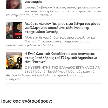
νοσοκομείο
Επισης διαβαζουν "έγκυρες πήγες" μισάνθρωπων
και οπως ειναι η εικονα τους στο ιντερνετ ετσι ειναι
και στην ζωη τους, τουτεστιν ο...
Ακούστε κάποιον Γάκη που ειναι δείγμα του μέσου
νεοέλληνα που ισοπεδώνει κάθε έννοια της
στοιχειώδους λογικής
Αλλο ενα δειγμα δηδεν φωστηρα νεοελληνα και
"Γιατρου " περιορισμενης νοημοσυνης που
φαινεται οταν μιλανε για "ναζι" κ...
Ἡ Ἐγκύκλιος τοῦ Καποδίστρια ποὺ ἀπαγόρευε
στοὺς ὑπαλλήλους τοῦ Ἑλληνικοῦ Δημοσίου νὰ
εἶναι Τέκτονες!
Ο ΚΥΒΕΡΝΗΤΗΣ ΤΗΣ ΕΛΛΑΔΟΣ ΕΓΚΥΚΛΙΟΣ ΑΡ.
2953 Πρὸς τὸ Πανελλήνιον Πρὸς τοὺς κατὰ τὸ
Αἰγαῖον Πέλαγος καὶ τὴν Πελοπόννησον Ἐκτάκτους
Ἐπιτρόπο...