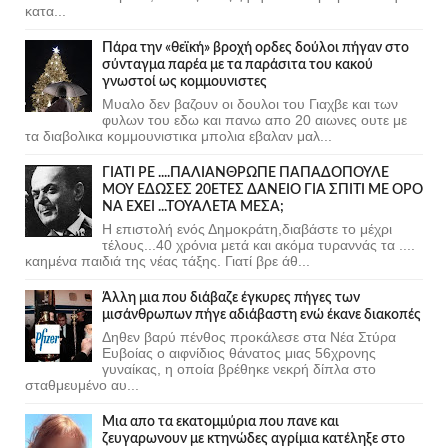
κατα...
Πάρα την «θεϊκή» βροχή ορδες δούλοι πήγαν στο
σύνταγμα παρέα με τα παράσιτα του κακού
γνωστοί ως κομμουνιστες
Μυαλο δεν βαζουν οι δουλοι του Γιαχβε και των
φυλων του εδω και πανω απο 20 αιωνες ουτε με
τα διαβολικα κομμουνιστικα μπολια εβαλαν μαλ...
ΓΙΑΤΙ ΡΕ ....ΠΑΛΙΑΝΘΡΩΠΕ ΠΑΠΑΔΟΠΟΥΛΕ
ΜΟΥ ΕΔΩΣΕΣ 20ΕΤΕΣ ΔΑΝΕΙΟ ΓΙΑ ΣΠΙΤΙ ΜΕ ΟΡΟ
ΝΑ ΕΧΕΙ ...ΤΟΥΑΛΕΤΑ ΜΕΣΑ;
Η επιστολή ενός Δημοκράτη,διαβάστε το μέχρι
τέλους...40 χρόνια μετά και ακόμα τυραννάς τα ....
καημένα παιδιά της νέας τάξης. Γιατί βρε άθ...
Άλλη μια που διάβαζε έγκυρες πήγες των
μισάνθρωπων πήγε αδιάβαστη ενώ έκανε διακοπές
Δηθεν βαρύ πένθος προκάλεσε στα Νέα Στύρα
Ευβοίας ο αιφνίδιος θάνατος μιας 56χρονης
γυναίκας, η οποία βρέθηκε νεκρή δίπλα στο
σταθμευμένο αυ...
Μια απο τα εκατομμύρια που πανε και
ζευγαρωνουν με κτηνώδες αγρίμια κατέληξε στο