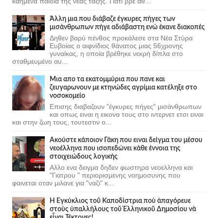
καημένα παιδιά της νέας τάξης. Γιατί βρε άθ...
Άλλη μια που διάβαζε έγκυρες πήγες των
μισάνθρωπων πήγε αδιάβαστη ενώ έκανε διακοπές
Δηθεν βαρύ πένθος προκάλεσε στα Νέα Στύρα
Ευβοίας ο αιφνίδιος θάνατος μιας 56χρονης
γυναίκας, η οποία βρέθηκε νεκρή δίπλα στο
σταθμευμένο αυ...
Μια απο τα εκατομμύρια που πανε και
ζευγαρωνουν με κτηνώδες αγρίμια κατέληξε στο
νοσοκομείο
Επισης διαβαζουν "έγκυρες πήγες" μισάνθρωπων
και οπως ειναι η εικονα τους στο ιντερνετ ετσι ειναι
και στην ζωη τους, τουτεστιν ο...
Ακούστε κάποιον Γάκη που ειναι δείγμα του μέσου
νεοέλληνα που ισοπεδώνει κάθε έννοια της
στοιχειώδους λογικής
Αλλο ενα δειγμα δηδεν φωστηρα νεοελληνα και
"Γιατρου " περιορισμενης νοημοσυνης που
φαινεται οταν μιλανε για "ναζι" κ...
Ἡ Ἐγκύκλιος τοῦ Καποδίστρια ποὺ ἀπαγόρευε
στοὺς ὑπαλλήλους τοῦ Ἑλληνικοῦ Δημοσίου νὰ
εἶναι Τέκτονες!