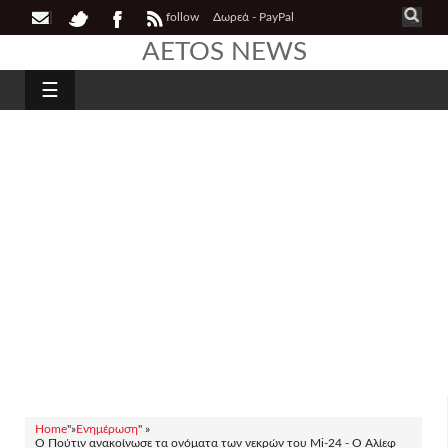
follow
Δωρεά - PayPal
AETOS NEWS
☰
Home
"»
Ενημέρωση
" »
Ο Πούτιν ανακοίνωσε τα ονόματα των νεκρών του Mi-24 - Ο Αλίεφ