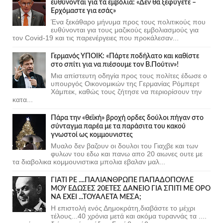
ευθύνονται για τα εμβόλια: «Δεν θα ξεφύγετε –
Ερχόμαστε για εσάς»
Ένα ξεκάθαρο μήνυμα προς τους πολιτικούς που
ευθύνονται για τους μαζικούς εμβολιασμούς για
τον Covid-19 και τις παρενέργειες που προκάλεσαν...
Γερμανός ΥΠΟΙΚ: «Πάρτε ποδήλατο και καθίστε
στο σπίτι για να πιέσουμε τον Β.Πούτιν»!
Μια απίστευτη οδηγία προς τους πολίτες έδωσε ο
υπουργός Οικονομικών της Γερμανίας Ρόμπερτ
Χάμπεκ, καθώς τους ζήτησε να περιορίσουν την
κατα...
Πάρα την «θεϊκή» βροχή ορδες δούλοι πήγαν στο
σύνταγμα παρέα με τα παράσιτα του κακού
γνωστοί ως κομμουνιστες
Μυαλο δεν βαζουν οι δουλοι του Γιαχβε και των
φυλων του εδω και πανω απο 20 αιωνες ουτε με
τα διαβολικα κομμουνιστικα μπολια εβαλαν μαλ...
ΓΙΑΤΙ ΡΕ ....ΠΑΛΙΑΝΘΡΩΠΕ ΠΑΠΑΔΟΠΟΥΛΕ
ΜΟΥ ΕΔΩΣΕΣ 20ΕΤΕΣ ΔΑΝΕΙΟ ΓΙΑ ΣΠΙΤΙ ΜΕ ΟΡΟ
ΝΑ ΕΧΕΙ ...ΤΟΥΑΛΕΤΑ ΜΕΣΑ;
Η επιστολή ενός Δημοκράτη,διαβάστε το μέχρι
τέλους...40 χρόνια μετά και ακόμα τυραννάς τα ....