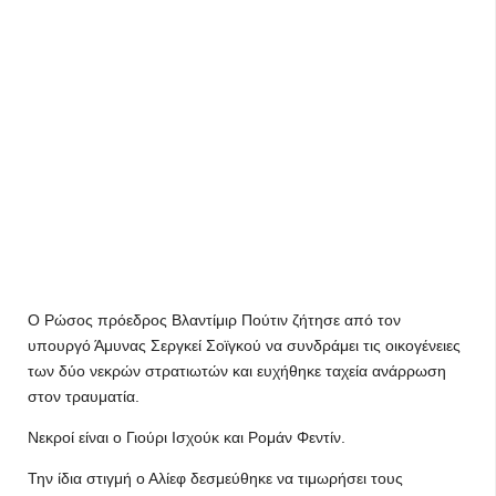
Ο Ρώσος πρόεδρος Βλαντίμιρ Πούτιν ζήτησε από τον
υπουργό Άμυνας Σεργκεί Σοϊγκού να συνδράμει τις οικογένειες
των δύο νεκρών στρατιωτών και ευχήθηκε ταχεία ανάρρωση
στον τραυματία.
Νεκροί είναι ο Γιούρι Ισχούκ και Ρομάν Φεντίν.
Την ίδια στιγμή ο Αλίεφ δεσμεύθηκε να τιμωρήσει τους