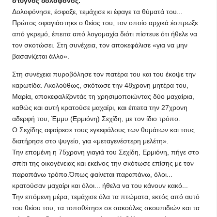
στυγνός δολοφόνος.
Δολοφόνησε, έσφαξε, τεμάχισε κι έφαγε τα θύματά του...
Πρώτος σφαγιάστηκε ο θείος του, τον οποίο αρχικά έσπρωξε
από γκρεμό, έπειτα από λογομαχία διότι πίστευε ότι ήθελε να
τον σκοτώσει. Στη συνέχεια, τον αποκεφάλισε «για να μην
βασανίζεται άλλο».
Στη συνέχεια πυροβόλησε τον πατέρα του και του έκοψε την
καρωτίδα. Ακολούθως, σκότωσε την 48χρονη μητέρα του,
Μαρία, αποκεφαλίζοντάς τη χρησιμοποιώντας δύο μαχαίρια,
καθώς και αυτή κρατούσε μαχαίρι, και έπειτα την 27χρονη
αδερφή του, Έμμυ (Ερμιόνη) Σεχίδη, με τον ίδιο τρόπο.
Ο Σεχίδης αφαίρεσε τους εγκεφάλους των θυμάτων και τους
διατήρησε στο ψυγείο, για «μεταγενέστερη μελέτη».
Την επομένη η 75χρονη γιαγιά του Σεχίδη, Ερμιόνη, πήγε στο
σπίτι της οικογένειας και εκείνος την σκότωσε επίσης με τον
παραπάνω τρόπο.Όπως φαίνεται παραπάνω, όλοι...
κρατούσαν μαχαίρι και όλοι... ήθελα να του κάνουν κακό...
Την επόμενη μέρα, τεμάχισε όλα τα πτώματα, εκτός από αυτό
του θείου του, τα τοποθέτησε σε σακούλες σκουπιδιών και τα