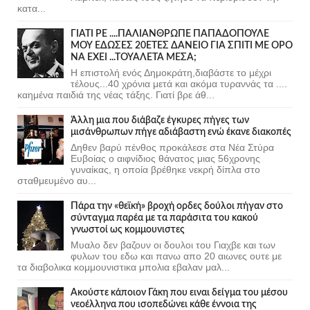
κατα...
ΓΙΑΤΙ ΡΕ ....ΠΑΛΙΑΝΘΡΩΠΕ ΠΑΠΑΔΟΠΟΥΛΕ
ΜΟΥ ΕΔΩΣΕΣ 20ΕΤΕΣ ΔΑΝΕΙΟ ΓΙΑ ΣΠΙΤΙ ΜΕ ΟΡΟ
ΝΑ ΕΧΕΙ ...ΤΟΥΑΛΕΤΑ ΜΕΣΑ;
Η επιστολή ενός Δημοκράτη,διαβάστε το μέχρι
τέλους...40 χρόνια μετά και ακόμα τυραννάς τα ....
καημένα παιδιά της νέας τάξης. Γιατί βρε άθ...
Άλλη μια που διάβαζε έγκυρες πήγες των
μισάνθρωπων πήγε αδιάβαστη ενώ έκανε διακοπές
Δηθεν βαρύ πένθος προκάλεσε στα Νέα Στύρα
Ευβοίας ο αιφνίδιος θάνατος μιας 56χρονης
γυναίκας, η οποία βρέθηκε νεκρή δίπλα στο
σταθμευμένο αυ...
Πάρα την «θεϊκή» βροχή ορδες δούλοι πήγαν στο
σύνταγμα παρέα με τα παράσιτα του κακού
γνωστοί ως κομμουνιστες
Μυαλο δεν βαζουν οι δουλοι του Γιαχβε και των
φυλων του εδω και πανω απο 20 αιωνες ουτε με
τα διαβολικα κομμουνιστικα μπολια εβαλαν μαλ...
Ακούστε κάποιον Γάκη που ειναι δείγμα του μέσου
νεοέλληνα που ισοπεδώνει κάθε έννοια της