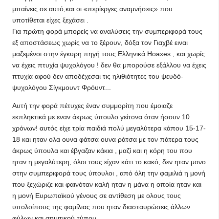
μπαίνεις σε αυτό,και οι «περίεργες αναμνήσεις» που
υποτίθεται είχες ξεχάσει .
Για πρώτη φορά μπορείς να αναλύσεις την συμπεριφορά τους
εξ αποστάσεως χωρίς να το ξέρουν, δόξα τον Γιαχβέ ειναι
μαζεμένοι στην έγκυρη πηγή τους Ελληνικά Hoaxes , και χωρίς
να έχεις πτυχία ψυχολόγου ! δεν θα μπορούσε εξάλλου να έχεις
πτυχία αφού δεν αποδέχεσαι τις ηλιθιότητες του ψευδό-
ψυχολόγου Σίγκμουντ Φρόυντ...
Αυτή την φορά πέτυχες έναν συμμορίτη που έμοιαζε
εκπληκτικά με εναν άκρως ύπουλο γείτονα όταν ήσουν 10
χρόνων! αυτός είχε τρία παιδιά πολύ μεγαλύτερα κάπου 15-17-
18 και ηταν ολα ουνα φάτσα ουνα ράτσα με τον πάτερα τους
άκρως ύπουλα και έβγαζαν κάκια , μαζί και η κόρη του που
ηταν η μεγαλύτερη, όλοι τους είχαν κάτι το κακό, δεν ηταν μονο
στην συμπεριφορά τους ύπουλοι , από όλη την φαμιλιά η μονή
που ξεχώριζε και φαινόταν καλή ηταν η μάνα η οποία ηταν και
η μονή Ευρωπαϊκού γένους σε αντίθεση με ολους τους
υπολοίπους της φαμίλιας που ηταν διασταυρώσεις άλλων
φύλων και σημιτικού τύπου.