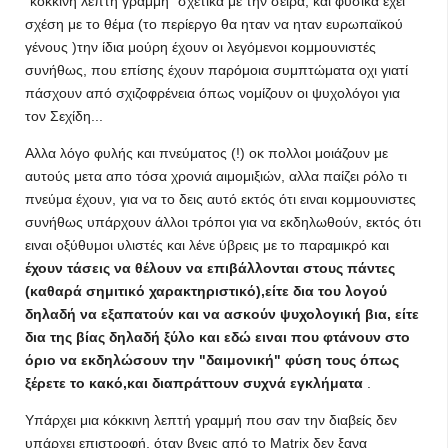
"κόκκινη λεπτή γραμμή" σχετικά με την σειρά, και φυσικά έχει
σχέση με το θέμα (το περίεργο θα ηταν να ηταν ευρωπαϊκού
γένους )την ίδια μούρη έχουν οι λεγόμενοι κομμουνιστές
συνήθως, που επίσης έχουν παρόμοια συμπτώματα οχι γιατί
πάσχουν από σχιζοφρένεια όπως νομίζουν οι ψυχολόγοι για
τον Σεχίδη...
Αλλα λόγο φυλής και πνεύματος (!) οκ πολλοι μοιάζουν με
αυτούς μετα απο τόσα χρονιά αιμομιξιών, αλλα παίζει ρόλο τι
πνεύμα έχουν, για να το δεις αυτό εκτός ότι ειναι κομμουνιστες
συνήθως υπάρχουν άλλοι τρόποι για να εκδηλωθούν, εκτός ότι
ειναι οξύθυμοι υλιστές και λένε ύβρεις με το παραμικρό και
έχουν τάσεις να θέλουν να επιβάλλονται στους πάντες
(καθαρά σημιτικό χαρακτηριστικό),είτε δια του λογού
δηλαδή να εξαπατούν και να ασκούν ψυχολογική βια, είτε
δια της βίας δηλαδή ξύλο και εδώ ειναι που φτάνουν στο
όριο να εκδηλώσουν την "δαιμονική" φύση τους όπως
ξέρετε το κακό,και διαπράττουν συχνά εγκλήματα
.
Υπάρχει μια κόκκινη λεπτή γραμμή που σαν την διαβείς δεν
υπάρχει επιστροφή, όταν βγεις από το Matrix δεν ξανα