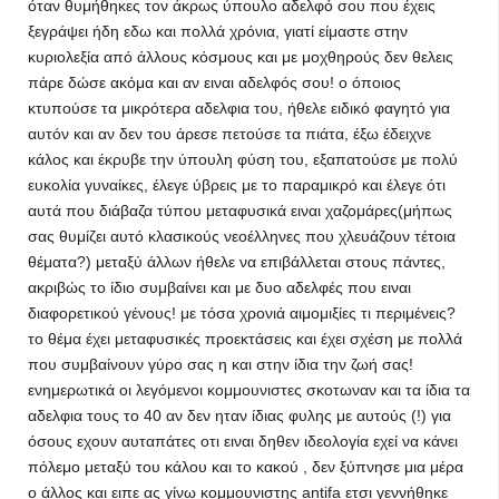
όταν θυμήθηκες τον άκρως ύπουλο αδελφό σου που έχεις
ξεγράψει ήδη εδω και πολλά χρόνια, γιατί είμαστε στην
κυριολεξία από άλλους κόσμους και με μοχθηρούς δεν θελεις
πάρε δώσε ακόμα και αν ειναι αδελφός σου! ο όποιος
κτυπούσε τα μικρότερα αδελφια του, ήθελε ειδικό φαγητό για
αυτόν και αν δεν του άρεσε πετούσε τα πιάτα, έξω έδειχνε
κάλος και έκρυβε την ύπουλη φύση του, εξαπατούσε με πολύ
ευκολία γυναίκες, έλεγε ύβρεις με το παραμικρό και έλεγε ότι
αυτά που διάβαζα τύπου μεταφυσικά ειναι χαζομάρες(μήπως
σας θυμίζει αυτό κλασικούς νεοέλληνες που χλευάζουν τέτοια
θέματα?) μεταξύ άλλων ήθελε να επιβάλλεται στους πάντες,
ακριβώς το ίδιο συμβαίνει και με δυο αδελφές που ειναι
διαφορετικού γένους! με τόσα χρονιά αιμομιξίες τι περιμένεις?
το θέμα έχει μεταφυσικές προεκτάσεις και έχει σχέση με πολλά
που συμβαίνουν γύρο σας η και στην ίδια την ζωή σας!
ενημερωτικά οι λεγόμενοι κομμουνιστες σκοτωναν και τα ίδια τα
αδελφια τους το 40 αν δεν ηταν ίδιας φυλης με αυτούς (!) για
όσους εχουν αυταπάτες οτι ειναι δηθεν ιδεολογία εχεί να κάνει
πόλεμο μεταξύ του κάλου και το κακού , δεν ξύπνησε μια μέρα
ο άλλος και ειπε ας γίνω κομμουνιστης antifa ετσι γεννήθηκε