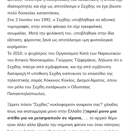
ιδιαιτερότητες και είχε ως αποτέλεσμα ο Σεχίδης να έχει βιώσει
πολύ δύσκολες καταστάσεις.
Στις 2 Ιουνίου του 1992, ο Σεχίδης υποβλήθηκε σε αξονική
τομογραφία, στην οποία φάνηκε ότι είχε εγκεφαλικές
ανωμαλίες. Μετά την φυλάκισή του, υποβλήθηκε στην ίδια
εξέταση, φέροντας ξανά ως αποτέλεσμα «μη φυσιολογικά
ευρήματα».
Το 2010, ο ψυχίατρος του Οργανισμού Κατά των Ναρκωτικών
του Αττικού Νοσοκομείου, Γεώργιος Τζεφεράκος, δήλωσε ότι ο
Σεχίδης πάσχει από σχιζοφρένεια, και όχι από σχιζότυπη
διαταραχή.Η υπόθεση Σεχίδη ενέπνευσε το επεισόδιο της
τηλεοπτικής σειράς Κόκκινος Κύκλος, Δεσμοί Αίματος, όπου
τον ρόλο του Σεχίδη ενσάρκωσε ο Οδυσσέας
Παπασπηλιόπουλος.
Ξέρετε πόσοι "Σεχίδες" κυκλοφορούν αναμεσα σας? χιλιαδες
ίσως και εκατομμύρια μονο στην Ελλάδα (!)
αρκεί μονο μια
σπίθα για να μετατραπούν σε τέρατα,
.... το αρχικό θέμα
ηταν άλλο αλλα έβγαλε την σημιτική φάτσα του όταν πάτησες