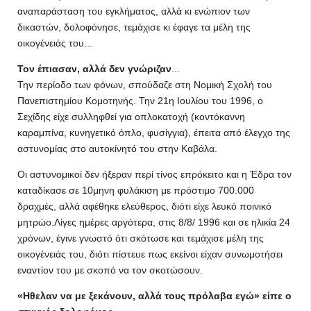
αναπαράσταση του εγκλήματος, αλλά κι ενώπιον των
δικαστών, δολοφόνησε, τεμάχισε κι έφαγε τα μέλη της
οικογένειάς του...
Τον έπιασαν, αλλά δεν γνώριζαν
...
Την περίοδο των φόνων, σπούδαζε στη Νομική Σχολή του
Πανεπιστημίου Κομοτηνής. Την 21η Ιουλίου του 1996, ο
Σεχίδης είχε συλληφθεί για οπλοκατοχή (κοντόκαννη
καραμπίνα, κυνηγετικό όπλο, φυσίγγια), έπειτα από έλεγχο της
αστυνομίας στο αυτοκίνητό του στην Καβάλα.
Οι αστυνομικοί δεν ήξεραν περί τίνος επρόκειτο και η Έδρα τον
καταδίκασε σε 10μηνη φυλάκιση με πρόστιμο 700.000
δραχμές, αλλά αφέθηκε ελεύθερος, διότι είχε λευκό ποινικό
μητρώο.Λίγες ημέρες αργότερα, στις 8/8/ 1996 και σε ηλικία 24
χρόνων, έγινε γνωστό ότι σκότωσε και τεμάχισε μέλη της
οικογένειάς του, διότι πίστευε πως εκείνοι είχαν συνωμοτήσει
εναντίον του με σκοπό να τον σκοτώσουν.
«Ηθελαν να με ξεκάνουν, αλλά τους πρόλαβα εγώ» είπε ο