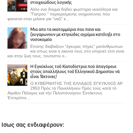
στοιχειώδους λογικής
Αλλο ενα δειγμα δηδεν φωστηρα νεοελληνα και
"Γιατρου " περιορισμενης νοημοσυνης που
φαινεται οταν μιλανε για "ναζι" κ...
Μια απο τα εκατομμύρια που πανε και
ζευγαρωνουν με κτηνώδες αγρίμια κατέληξε στο
νοσοκομείο
Επισης διαβαζουν "έγκυρες πήγες" μισάνθρωπων
και οπως ειναι η εικονα τους στο ιντερνετ ετσι ειναι
και στην ζωη τους, τουτεστιν ο...
Ἡ Ἐγκύκλιος τοῦ Καποδίστρια ποὺ ἀπαγόρευε
στοὺς ὑπαλλήλους τοῦ Ἑλληνικοῦ Δημοσίου νὰ
εἶναι Τέκτονες!
Ο ΚΥΒΕΡΝΗΤΗΣ ΤΗΣ ΕΛΛΑΔΟΣ ΕΓΚΥΚΛΙΟΣ ΑΡ.
2953 Πρὸς τὸ Πανελλήνιον Πρὸς τοὺς κατὰ τὸ
Αἰγαῖον Πέλαγος καὶ τὴν Πελοπόννησον Ἐκτάκτους
Ἐπιτρόπο...