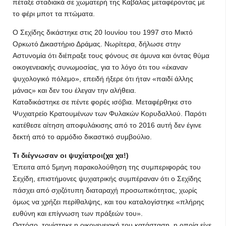
πέταξε σταδιακά σε χωματερή της Καβάλας μεταφέροντας με
το φέρι μποτ τα πτώματα.
Ο Σεχίδης δικάστηκε στις 20 Ιουνίου του 1997 στο Μικτό
Ορκωτό Δικαστήριο Δράμας. Νωρίτερα, δήλωσε στην
Αστυνομία ότι διέπραξε τους φόνους σε άμυνα και όντας θύμα
οικογενειακής συνωμοσίας, για το λόγο ότι του «έκαναν
ψυχολογικό πόλεμο», επειδή ήξερε ότι ήταν «παιδί άλλης
μάνας» και δεν του έλεγαν την αλήθεια.
Καταδικάστηκε σε πέντε φορές ισόβια. Μεταφέρθηκε στο
Ψυχιατρείο Κρατουμένων των Φυλακών Κορυδαλλού. Παρότι
κατέθεσε αίτηση αποφυλάκισης από το 2016 αυτή δεν έγινε
δεκτή από το αρμόδιο δικαστικό συμβούλιο.
Τι διέγνωσαν οι ψυχίατροι(χα χα!)
Έπειτα από 5μηνη παρακολούθηση της συμπεριφοράς του
Σεχίδη, επιστήμονες ψυχιατρικής συμπέραναν ότι ο Σεχίδης
πάσχει από σχιζότυπη διαταραχή προσωπικότητας, χωρίς
όμως να χρήζει περίθαλψης, και του καταλογίστηκε «πλήρης
ευθύνη και επίγνωση των πράξεών του».
Ωστόσο, τονίστηκε η οικογενειακή του κατάσταση, η οποία είχε