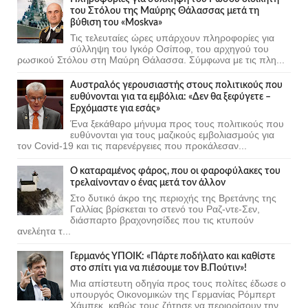
του Στόλου της Mαύρης Θάλασσας μετά τη
βύθιση του «Moskva»
Τις τελευταίες ώρες υπάρχουν πληροφορίες για
σύλληψη του Ιγκόρ Οσίποφ, του αρχηγού του
ρωσικού Στόλου στη Μαύρη Θάλασσα. Σύμφωνα με τις πλη...
Αυστραλός γερουσιαστής στους πολιτικούς που
ευθύνονται για τα εμβόλια: «Δεν θα ξεφύγετε –
Ερχόμαστε για εσάς»
Ένα ξεκάθαρο μήνυμα προς τους πολιτικούς που
ευθύνονται για τους μαζικούς εμβολιασμούς για
τον Covid-19 και τις παρενέργειες που προκάλεσαν...
Ο καταραμένος φάρος, που οι φαροφύλακες του
τρελαίνονταν ο ένας μετά τον άλλον
Στο δυτικό άκρο της περιοχής της Βρετάνης της
Γαλλίας βρίσκεται το στενό του Ραζ-ντε-Σεν,
διάσπαρτο βραχονησίδες που τις κτυπούν
ανελέητα τ...
Γερμανός ΥΠΟΙΚ: «Πάρτε ποδήλατο και καθίστε
στο σπίτι για να πιέσουμε τον Β.Πούτιν»!
Μια απίστευτη οδηγία προς τους πολίτες έδωσε ο
υπουργός Οικονομικών της Γερμανίας Ρόμπερτ
Χάμπεκ, καθώς τους ζήτησε να περιορίσουν την