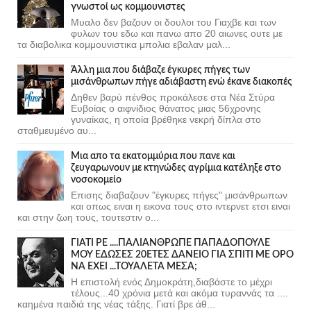
γνωστοί ως κομμουνιστες
Μυαλο δεν βαζουν οι δουλοι του Γιαχβε και των
φυλων του εδω και πανω απο 20 αιωνες ουτε με
τα διαβολικα κομμουνιστικα μπολια εβαλαν μαλ...
Άλλη μια που διάβαζε έγκυρες πήγες των
μισάνθρωπων πήγε αδιάβαστη ενώ έκανε διακοπές
Δηθεν βαρύ πένθος προκάλεσε στα Νέα Στύρα
Ευβοίας ο αιφνίδιος θάνατος μιας 56χρονης
γυναίκας, η οποία βρέθηκε νεκρή δίπλα στο
σταθμευμένο αυ...
Μια απο τα εκατομμύρια που πανε και
ζευγαρωνουν με κτηνώδες αγρίμια κατέληξε στο
νοσοκομείο
Επισης διαβαζουν "έγκυρες πήγες" μισάνθρωπων
και οπως ειναι η εικονα τους στο ιντερνετ ετσι ειναι
και στην ζωη τους, τουτεστιν ο...
ΓΙΑΤΙ ΡΕ ....ΠΑΛΙΑΝΘΡΩΠΕ ΠΑΠΑΔΟΠΟΥΛΕ
ΜΟΥ ΕΔΩΣΕΣ 20ΕΤΕΣ ΔΑΝΕΙΟ ΓΙΑ ΣΠΙΤΙ ΜΕ ΟΡΟ
ΝΑ ΕΧΕΙ ...ΤΟΥΑΛΕΤΑ ΜΕΣΑ;
Η επιστολή ενός Δημοκράτη,διαβάστε το μέχρι
τέλους...40 χρόνια μετά και ακόμα τυραννάς τα ....
καημένα παιδιά της νέας τάξης. Γιατί βρε άθ...