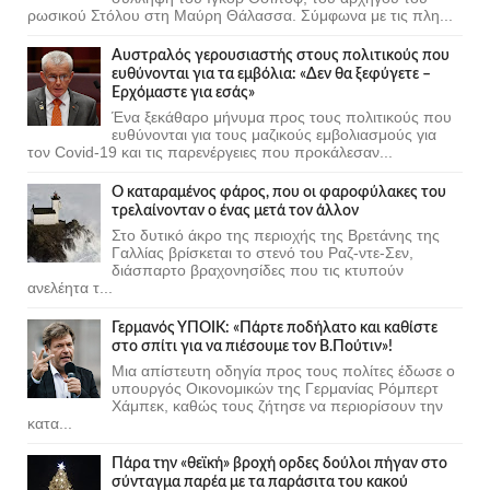
ρωσικού Στόλου στη Μαύρη Θάλασσα. Σύμφωνα με τις πλη...
Αυστραλός γερουσιαστής στους πολιτικούς που
ευθύνονται για τα εμβόλια: «Δεν θα ξεφύγετε –
Ερχόμαστε για εσάς»
Ένα ξεκάθαρο μήνυμα προς τους πολιτικούς που
ευθύνονται για τους μαζικούς εμβολιασμούς για
τον Covid-19 και τις παρενέργειες που προκάλεσαν...
Ο καταραμένος φάρος, που οι φαροφύλακες του
τρελαίνονταν ο ένας μετά τον άλλον
Στο δυτικό άκρο της περιοχής της Βρετάνης της
Γαλλίας βρίσκεται το στενό του Ραζ-ντε-Σεν,
διάσπαρτο βραχονησίδες που τις κτυπούν
ανελέητα τ...
Γερμανός ΥΠΟΙΚ: «Πάρτε ποδήλατο και καθίστε
στο σπίτι για να πιέσουμε τον Β.Πούτιν»!
Μια απίστευτη οδηγία προς τους πολίτες έδωσε ο
υπουργός Οικονομικών της Γερμανίας Ρόμπερτ
Χάμπεκ, καθώς τους ζήτησε να περιορίσουν την
κατα...
Πάρα την «θεϊκή» βροχή ορδες δούλοι πήγαν στο
σύνταγμα παρέα με τα παράσιτα του κακού