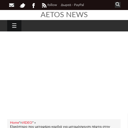
follow
Δωρεά - PayPal
AETOS NEWS
☰
Home
"»
VIDEO
" »
Ελικόπτερο που μεταφέρει καρδιά για μεταμόσχευση πέφτει στην