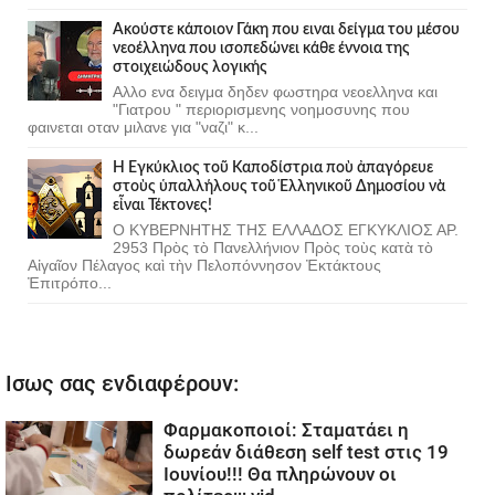
Ακούστε κάποιον Γάκη που ειναι δείγμα του μέσου
νεοέλληνα που ισοπεδώνει κάθε έννοια της
στοιχειώδους λογικής
Αλλο ενα δειγμα δηδεν φωστηρα νεοελληνα και
"Γιατρου " περιορισμενης νοημοσυνης που
φαινεται οταν μιλανε για "ναζι" κ...
Ἡ Ἐγκύκλιος τοῦ Καποδίστρια ποὺ ἀπαγόρευε
στοὺς ὑπαλλήλους τοῦ Ἑλληνικοῦ Δημοσίου νὰ
εἶναι Τέκτονες!
Ο ΚΥΒΕΡΝΗΤΗΣ ΤΗΣ ΕΛΛΑΔΟΣ ΕΓΚΥΚΛΙΟΣ ΑΡ.
2953 Πρὸς τὸ Πανελλήνιον Πρὸς τοὺς κατὰ τὸ
Αἰγαῖον Πέλαγος καὶ τὴν Πελοπόννησον Ἐκτάκτους
Ἐπιτρόπο...