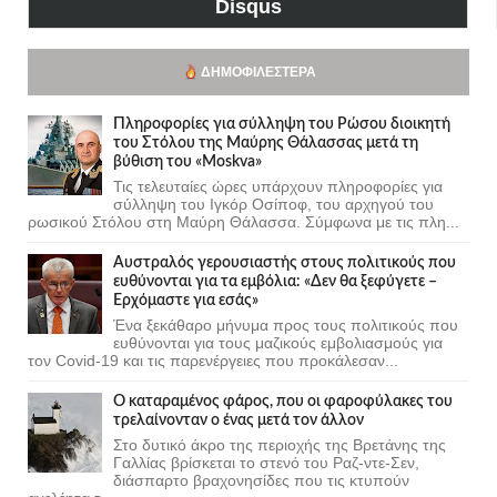
Disqus
ΔΗΜΟΦΙΛΈΣΤΕΡΑ
Πληροφορίες για σύλληψη του Ρώσου διοικητή
του Στόλου της Mαύρης Θάλασσας μετά τη
βύθιση του «Moskva»
Τις τελευταίες ώρες υπάρχουν πληροφορίες για
σύλληψη του Ιγκόρ Οσίποφ, του αρχηγού του
ρωσικού Στόλου στη Μαύρη Θάλασσα. Σύμφωνα με τις πλη...
Αυστραλός γερουσιαστής στους πολιτικούς που
ευθύνονται για τα εμβόλια: «Δεν θα ξεφύγετε –
Ερχόμαστε για εσάς»
Ένα ξεκάθαρο μήνυμα προς τους πολιτικούς που
ευθύνονται για τους μαζικούς εμβολιασμούς για
τον Covid-19 και τις παρενέργειες που προκάλεσαν...
Ο καταραμένος φάρος, που οι φαροφύλακες του
τρελαίνονταν ο ένας μετά τον άλλον
Στο δυτικό άκρο της περιοχής της Βρετάνης της
Γαλλίας βρίσκεται το στενό του Ραζ-ντε-Σεν,
διάσπαρτο βραχονησίδες που τις κτυπούν