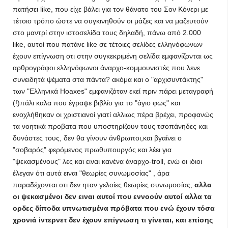
πατήσει like, που είχε βάλει για τον θάνατο του Σον Κόνερι με
τέτοιο τρόπο ώστε να συγκινηθούν οι μάζες και να μαζευτούν
στο μαντρί στην ιστοσελίδα τους δηλαδή, πάνω από 2.000
like, αυτοί που πατάνε like σε τέτοιες σελίδες ελληνόφωνων
έχουν επίγνωση οτι στην συγκεκριμένη σελίδα εμφανίζονται ως
αρθρογράφοι ελληνόφωνοι άναρχο-κομμουνιστές που λενε
συνειδητά ψέματα στα πάντα? ακόμα και ο "αρχισυντάκτης"
των "Ελληνικά Hoaxes" εμφανιζόταν εκεί πριν πάρει μεταγραφή
(!)πάλι καλα που έγραψε βιβλίο για το "άγιο φως" και
ενοχλήθηκαν οι χριστιανοί γιατί αλλιως πέρα βρέχει, προφανώς
τα νοητικά προβατα που υποστηρίζουν τους τσοπάνηδες και
δυνάστες τους, δεν θα γίνουν άνθρωποι,και βγαίνει ο
"σοβαρός" φερόμενος πρωθυπουργός και λέει για
"ψεκασμένους" λες και ειναι κανένα άναρχο-troll, ενώ οι ιδιοι
έλεγαν ότι αυτά ειναι "θεωρίες συνωμοσίας" , άρα
παραδέχονται οτι δεν ηταν γελοίες θεωρίες συνωμοσίας,
αλλα
οι ψεκασμένοι δεν ειναι αυτοί που εννοούν αυτοί αλλα τα
ορδες δίποδα υπνωτισμένα πρόβατα που ενώ έχουν τόσα
χρονιά ίντερνετ δεν έχουν επίγνωση τι γίνεται, και επίσης