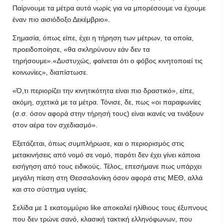
Παίρνουμε τα μέτρα αυτά νωρίς για να μπορέσουμε να έχουμε
έναν πιο αισιόδοξο Δεκέμβριο».
Σημασία, όπως είπε, έχει η τήρηση των μέτρων, τα οποία,
προειδοποίησε, «θα σκληρύνουν εάν δεν τα
τηρήσουμε».«Δυστυχώς, φαίνεται ότι ο φόβος κινητοποιεί τις
κοινωνίες», διαπίστωσε.
«Ό,τι περιορίζει την κινητικότητα είναι πιο δραστικό», είπε,
ακόμη, σχετικά με τα μέτρα. Τόνισε, δε, πως «οι παραφωνίες
(σ.σ. όσον αφορά στην τήρησή τους) είναι ικανές να τινάξουν
στον αέρα τον σχεδιασμό».
Εξετάζεται, όπως συμπλήρωσε, και ο περιορισμός στις
μετακινήσεις από νομό σε νομό, παρότι δεν έχει γίνει κάποια
εισήγηση από τους ειδικούς. Τέλος, επεσήμανε πως υπάρχει
μεγάλη πίεση στη Θεσσαλονίκη όσον αφορά στις ΜΕΘ, αλλά
και στο σύστημα υγείας.
Σελίδα με 1 εκατομμύριο like αποκαλεί ηλίθιους τους έξυπνους
που δεν τρώνε σανό, κλασική τακτική ελληνόφωνων, που