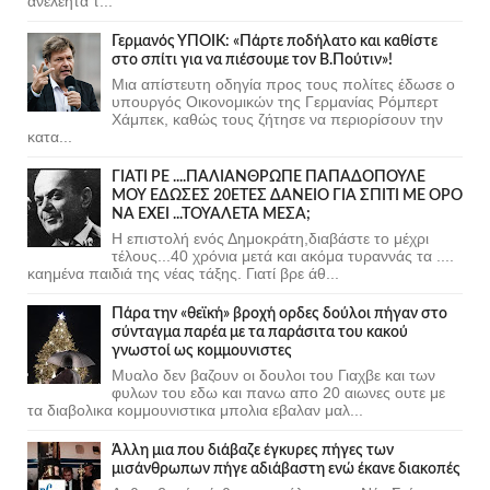
ανελέητα τ...
Γερμανός ΥΠΟΙΚ: «Πάρτε ποδήλατο και καθίστε
στο σπίτι για να πιέσουμε τον Β.Πούτιν»!
Μια απίστευτη οδηγία προς τους πολίτες έδωσε ο
υπουργός Οικονομικών της Γερμανίας Ρόμπερτ
Χάμπεκ, καθώς τους ζήτησε να περιορίσουν την
κατα...
ΓΙΑΤΙ ΡΕ ....ΠΑΛΙΑΝΘΡΩΠΕ ΠΑΠΑΔΟΠΟΥΛΕ
ΜΟΥ ΕΔΩΣΕΣ 20ΕΤΕΣ ΔΑΝΕΙΟ ΓΙΑ ΣΠΙΤΙ ΜΕ ΟΡΟ
ΝΑ ΕΧΕΙ ...ΤΟΥΑΛΕΤΑ ΜΕΣΑ;
Η επιστολή ενός Δημοκράτη,διαβάστε το μέχρι
τέλους...40 χρόνια μετά και ακόμα τυραννάς τα ....
καημένα παιδιά της νέας τάξης. Γιατί βρε άθ...
Πάρα την «θεϊκή» βροχή ορδες δούλοι πήγαν στο
σύνταγμα παρέα με τα παράσιτα του κακού
γνωστοί ως κομμουνιστες
Μυαλο δεν βαζουν οι δουλοι του Γιαχβε και των
φυλων του εδω και πανω απο 20 αιωνες ουτε με
τα διαβολικα κομμουνιστικα μπολια εβαλαν μαλ...
Άλλη μια που διάβαζε έγκυρες πήγες των
μισάνθρωπων πήγε αδιάβαστη ενώ έκανε διακοπές