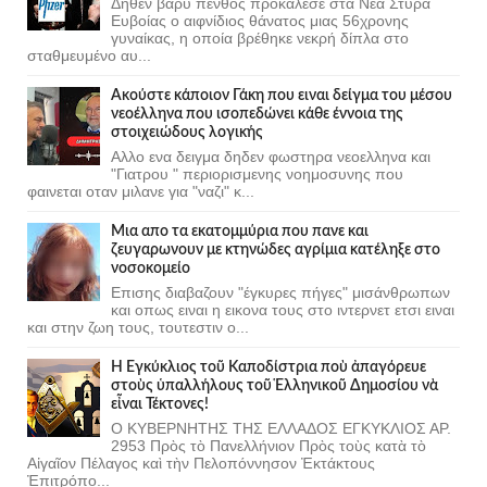
Δηθεν βαρύ πένθος προκάλεσε στα Νέα Στύρα
Ευβοίας ο αιφνίδιος θάνατος μιας 56χρονης
γυναίκας, η οποία βρέθηκε νεκρή δίπλα στο
σταθμευμένο αυ...
Ακούστε κάποιον Γάκη που ειναι δείγμα του μέσου
νεοέλληνα που ισοπεδώνει κάθε έννοια της
στοιχειώδους λογικής
Αλλο ενα δειγμα δηδεν φωστηρα νεοελληνα και
"Γιατρου " περιορισμενης νοημοσυνης που
φαινεται οταν μιλανε για "ναζι" κ...
Μια απο τα εκατομμύρια που πανε και
ζευγαρωνουν με κτηνώδες αγρίμια κατέληξε στο
νοσοκομείο
Επισης διαβαζουν "έγκυρες πήγες" μισάνθρωπων
και οπως ειναι η εικονα τους στο ιντερνετ ετσι ειναι
και στην ζωη τους, τουτεστιν ο...
Ἡ Ἐγκύκλιος τοῦ Καποδίστρια ποὺ ἀπαγόρευε
στοὺς ὑπαλλήλους τοῦ Ἑλληνικοῦ Δημοσίου νὰ
εἶναι Τέκτονες!
Ο ΚΥΒΕΡΝΗΤΗΣ ΤΗΣ ΕΛΛΑΔΟΣ ΕΓΚΥΚΛΙΟΣ ΑΡ.
2953 Πρὸς τὸ Πανελλήνιον Πρὸς τοὺς κατὰ τὸ
Αἰγαῖον Πέλαγος καὶ τὴν Πελοπόννησον Ἐκτάκτους
Ἐπιτρόπο...