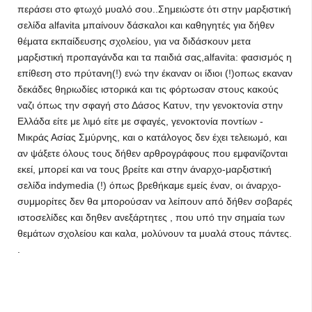
περάσει στο φτωχό μυαλό σου..Σημειώστε ότι στην μαρξιστική
σελίδα alfavita μπαίνουν δάσκαλοι και καθηγητές για δήθεν
θέματα εκπαίδευσης σχολείου, για να διδάσκουν μετα
μαρξιστική προπαγάνδα και τα παιδιά σας,alfavita: φασισμός η
επίθεση στο πρύτανη(!) ενώ την έκαναν οι ίδιοι (!)οπως εκαναν
δεκάδες θηριωδίες ιστορικά και τις φόρτωσαν στους κακούς
ναζι όπως την σφαγή στο Δάσος Κατυν, την γενοκτονία στην
Ελλάδα είτε με λιμό είτε με σφαγές, γενοκτονία ποντίων -
Μικράς Ασίας Σμύρνης, και ο κατάλογος δεν έχει τελειωμό, και
αν ψάξετε όλους τους δήθεν αρθρογράφους που εμφανίζονται
εκεί, μπορεί και να τους βρείτε και στην άναρχο-μαρξιστική
σελίδα indymedia (!) όπως βρεθήκαμε εμείς έναν, οι άναρχο-
συμμορίτες δεν θα μπορούσαν να λείπουν από δήθεν σοβαρές
ιστοσελίδες και δηθεν ανεξάρτητες , που υπό την σημαία των
θεμάτων σχολείου και καλα, μολύνουν τα μυαλά στους πάντες.
.