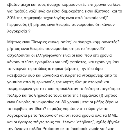
έβαζαν μέχρι και τους άναρχο-κομμουνιστές επι χρονιά να λένε
για "χαζούς ναζι" ενώ αν είσαι δημοκράτης είσαι έξυπνος, και το
80% της σημερινής τεχνολογίας ειναι από "κακούς ναζι"
Γερμανούς (!) μήπως ειναι θεωρίες συνωμοσίας ότι κάνουν
λογοκρισία ?
Μήπως ειναι "θεωρίες συνωμοσίας" οι άναρχο-κομμουνιστές?
μήπως ειναι θεωρίες συνωμοσίας οτι με το "κορονοϊό"
ασχολούνται οι ελληνόφωνοι? ειναι οι ιδιοι που επι χρονιά
κάνουν πλύση εγκεφάλου για ναζι φασίστες, και έχουν γεμίσει
το ιντερνέτ τερατώδες ιστορικά ψέματα, την ίδια ώρα
κατέβασαν δυο και μοναδικά ανεξάρτητα ντοκιμαντέρ από το
youtube απο Αμερικανούς ερευνητές όλα με στοιχειά και
τεκμηριωμένα για το ποιοι προκάλεσαν το δεύτερο παγκόσμιο
πόλεμο και τις θηριωδίες τους κατα της Γερμανίας (!) μήπως
ειναι θεωρίες συνωμοσίας οτι 80 χρονιά μετα οι μάζες ξέρουν
τα ακριβώς αντίθετα? οι μάζες νομιζουν ότι τώρα γίνεται
λογοκρισία με το "κορονοϊό" και οτι τόσα χρονιά ολα τα ΜΜΕ
και οι έγκυρες πήγες τους του έλεγαν "αλήθειες", εχθές έβγαλε
την άναρχο-σελίδα Protagon.gr το facebook χωρίς να έχεις