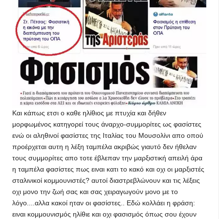
Και κάπως ετσι ο καθε ηλίθιος με πτυχία και δήθεν
μορφωμένος κατηγορεί τους άναρχο-συμμορίτες ως φασίστες
ενώ οι αληθινοί φασίστες της Ιταλίας του Μουσολίνι απο οπού
προέρχεται αυτη η λέξη ταμπέλα ακριβώς γιαυτό δεν ήθελαν
τους συμμορίτες απο τοτε έβλεπαν την μαρξιστική απειλή άρα
η ταμπέλα φασίστες πως ειναι κατι το κακό και οχι οι μαρξιστές
σταλινικοί κομμουνιστές? αυτοί διαστρεβλώνουν και τις λέξεις
οχι μονο την ζωή σας και σας χειραγωγούν μονο με το
λόγο....αλλα κακοί ηταν οι φασίστες.. Εδώ κολλάει η φράση:
ειναι κομμουνισμός ηλίθιε και οχι φασισμός όπως σου έχουν