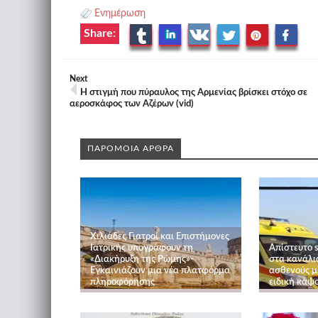
Ενημέρωση
Share:
Next
Η στιγμή που πύραυλος της Αρμενίας βρίσκει στόχο σε
αεροσκάφος των Αζέρων (vid)
ΠΑΡΟΜΟΙΑ ΑΡΘΡΑ
Χιλιάδες Γιατροί και Επιστήμονες
Ιατρικής υπογράφουν τη
Απίστευτο 
«Διακήρυξη της Ρώμης»-
στα κανάλι
Εγκαινιάζουν μια νέα πλατφόρμα
ασθενούς μ
πληροφόρησης
ειδική κάψο