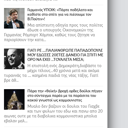
Γερμανός ΥΠΟΙΚ: «Πάρτε ποδήλατο και
καθίστε στο σπίτι για να πιέσουμε τον
Β.Πούτιν»!
Μια απίστευτη οδηγία προς τους πολίτες
έδωσε ο υπουργός Οικονομικών της
Γερμανίας Ρόμπερτ Χάμπεκ, καθώς τους ζήτησε να
περιορίσουν την κατα...
ΓΙΑΤΙ ΡΕ ....ΠΑΛΙΑΝΘΡΩΠΕ ΠΑΠΑΔΟΠΟΥΛΕ
ΜΟΥ ΕΔΩΣΕΣ 20ΕΤΕΣ ΔΑΝΕΙΟ ΓΙΑ ΣΠΙΤΙ ΜΕ
ΟΡΟ ΝΑ ΕΧΕΙ ...ΤΟΥΑΛΕΤΑ ΜΕΣΑ;
Η επιστολή ενός Δημοκράτη,διαβάστε το
μέχρι τέλους...40 χρόνια μετά και ακόμα
τυραννάς τα .... καημένα παιδιά της νέας τάξης. Γιατί
βρε άθ...
Πάρα την «θεϊκή» βροχή ορδες δούλοι πήγαν
στο σύνταγμα παρέα με τα παράσιτα του
κακού γνωστοί ως κομμουνιστες
Μυαλο δεν βαζουν οι δουλοι του Γιαχβε
και των φυλων του εδω και πανω απο 20
αιωνες ουτε με τα διαβολικα κομμουνιστικα μπολια
εβαλαν μαλ...