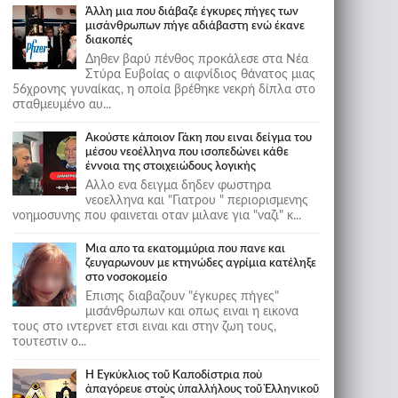
Άλλη μια που διάβαζε έγκυρες πήγες των
μισάνθρωπων πήγε αδιάβαστη ενώ έκανε
διακοπές
Δηθεν βαρύ πένθος προκάλεσε στα Νέα
Στύρα Ευβοίας ο αιφνίδιος θάνατος μιας
56χρονης γυναίκας, η οποία βρέθηκε νεκρή δίπλα στο
σταθμευμένο αυ...
Ακούστε κάποιον Γάκη που ειναι δείγμα του
μέσου νεοέλληνα που ισοπεδώνει κάθε
έννοια της στοιχειώδους λογικής
Αλλο ενα δειγμα δηδεν φωστηρα
νεοελληνα και "Γιατρου " περιορισμενης
νοημοσυνης που φαινεται οταν μιλανε για "ναζι" κ...
Μια απο τα εκατομμύρια που πανε και
ζευγαρωνουν με κτηνώδες αγρίμια κατέληξε
στο νοσοκομείο
Επισης διαβαζουν "έγκυρες πήγες"
μισάνθρωπων και οπως ειναι η εικονα
τους στο ιντερνετ ετσι ειναι και στην ζωη τους,
τουτεστιν ο...
Ἡ Ἐγκύκλιος τοῦ Καποδίστρια ποὺ
ἀπαγόρευε στοὺς ὑπαλλήλους τοῦ Ἑλληνικοῦ