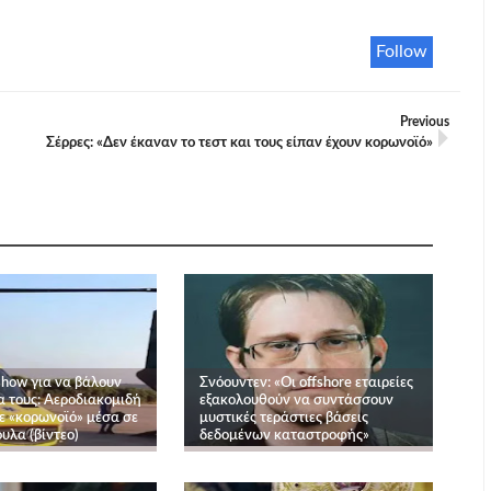
Follow
Previous
Σέρρες: «Δεν έκαναν το τεστ και τους είπαν έχουν κορωνοϊό»
show για να βάλουν
Σνόουντεν: «Οι offshore εταιρείες
α τους: Αεροδιακομιδή
εξακολουθούν να συντάσσουν
ε «κορωνοϊό» μέσα σε
μυστικές τεράστιες βάσεις
υλα (βίντεο)
δεδομένων καταστροφής»