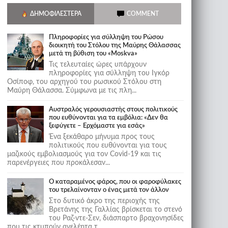
ΔΗΜΟΦΙΛΈΣΤΕΡΑ
COMMENT
Πληροφορίες για σύλληψη του Ρώσου
διοικητή του Στόλου της Mαύρης Θάλασσας
μετά τη βύθιση του «Moskva»
Τις τελευταίες ώρες υπάρχουν
πληροφορίες για σύλληψη του Ιγκόρ
Οσίποφ, του αρχηγού του ρωσικού Στόλου στη
Μαύρη Θάλασσα. Σύμφωνα με τις πλη...
Αυστραλός γερουσιαστής στους πολιτικούς
που ευθύνονται για τα εμβόλια: «Δεν θα
ξεφύγετε – Ερχόμαστε για εσάς»
Ένα ξεκάθαρο μήνυμα προς τους
πολιτικούς που ευθύνονται για τους
μαζικούς εμβολιασμούς για τον Covid-19 και τις
παρενέργειες που προκάλεσαν...
Ο καταραμένος φάρος, που οι φαροφύλακες
του τρελαίνονταν ο ένας μετά τον άλλον
Στο δυτικό άκρο της περιοχής της
Βρετάνης της Γαλλίας βρίσκεται το στενό
του Ραζ-ντε-Σεν, διάσπαρτο βραχονησίδες
που τις κτυπούν ανελέητα τ...