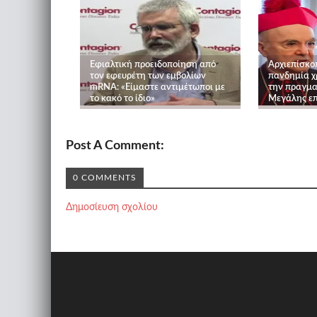
Εφιαλτική προειδοποίηση από
Αρχιεπίσκο
τον εφευρέτη των εμβολίων
πανδημία χ
mRNA: «Είμαστε αντιμέτωποι με
την πραγμα
το κακό το ίδιο»
Μεγάλης ε
Post A Comment:
0 COMMENTS
Δημοσίευση σχολίου