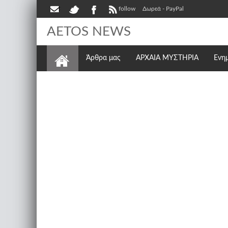
follow
Δωρεά - PayPal
AETOS NEWS
Άρθρα μας
ΑΡΧΑΙΑ ΜΥΣΤΗΡΙΑ
Ενη