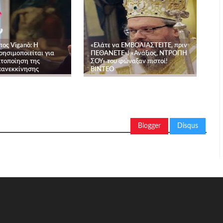
πος Viganò: Η
«Ελάτε να ΕΜΒΟΛΙΑΣΤΕΙΤΕ, πριν
ρησιμοποιείται για
ΠΕΘΑΝΕΤΕ»! «Ανάξιος, ΝΤΡΟΠΗ
τοποίηση της
ΣΟΥ» του φώναξαν πιστοί!
πανεκκίνησης
ΒΙΝΤΕΟ
Blogger
Disqus