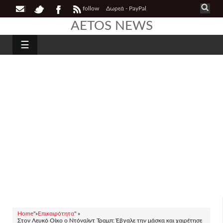
follow
Δωρεά - PayPal
AETOS NEWS
☰
Home
"»
Επικαιρότητα
" »
Στον Λευκό Οίκο ο Ντόναλντ Τραμπ: Έβγαλε την μάσκα και χαιρέτησε