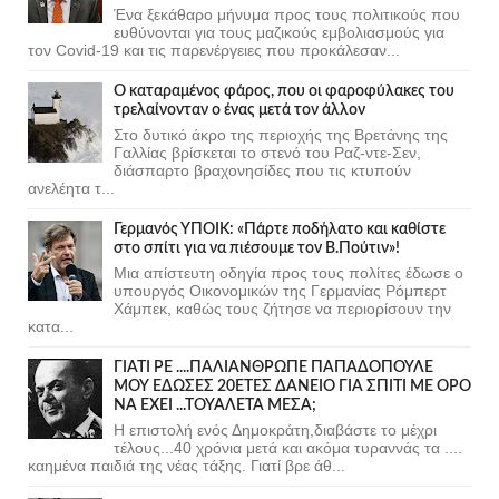
Ένα ξεκάθαρο μήνυμα προς τους πολιτικούς που
ευθύνονται για τους μαζικούς εμβολιασμούς για
τον Covid-19 και τις παρενέργειες που προκάλεσαν...
Ο καταραμένος φάρος, που οι φαροφύλακες του
τρελαίνονταν ο ένας μετά τον άλλον
Στο δυτικό άκρο της περιοχής της Βρετάνης της
Γαλλίας βρίσκεται το στενό του Ραζ-ντε-Σεν,
διάσπαρτο βραχονησίδες που τις κτυπούν
ανελέητα τ...
Γερμανός ΥΠΟΙΚ: «Πάρτε ποδήλατο και καθίστε
στο σπίτι για να πιέσουμε τον Β.Πούτιν»!
Μια απίστευτη οδηγία προς τους πολίτες έδωσε ο
υπουργός Οικονομικών της Γερμανίας Ρόμπερτ
Χάμπεκ, καθώς τους ζήτησε να περιορίσουν την
κατα...
ΓΙΑΤΙ ΡΕ ....ΠΑΛΙΑΝΘΡΩΠΕ ΠΑΠΑΔΟΠΟΥΛΕ
ΜΟΥ ΕΔΩΣΕΣ 20ΕΤΕΣ ΔΑΝΕΙΟ ΓΙΑ ΣΠΙΤΙ ΜΕ ΟΡΟ
ΝΑ ΕΧΕΙ ...ΤΟΥΑΛΕΤΑ ΜΕΣΑ;
Η επιστολή ενός Δημοκράτη,διαβάστε το μέχρι
τέλους...40 χρόνια μετά και ακόμα τυραννάς τα ....
καημένα παιδιά της νέας τάξης. Γιατί βρε άθ...