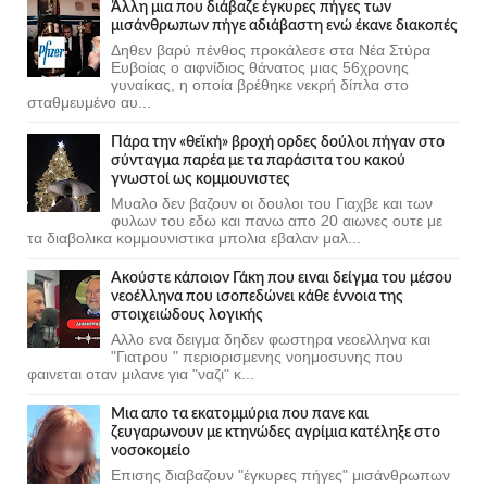
Άλλη μια που διάβαζε έγκυρες πήγες των
μισάνθρωπων πήγε αδιάβαστη ενώ έκανε διακοπές
Δηθεν βαρύ πένθος προκάλεσε στα Νέα Στύρα
Ευβοίας ο αιφνίδιος θάνατος μιας 56χρονης
γυναίκας, η οποία βρέθηκε νεκρή δίπλα στο
σταθμευμένο αυ...
Πάρα την «θεϊκή» βροχή ορδες δούλοι πήγαν στο
σύνταγμα παρέα με τα παράσιτα του κακού
γνωστοί ως κομμουνιστες
Μυαλο δεν βαζουν οι δουλοι του Γιαχβε και των
φυλων του εδω και πανω απο 20 αιωνες ουτε με
τα διαβολικα κομμουνιστικα μπολια εβαλαν μαλ...
Ακούστε κάποιον Γάκη που ειναι δείγμα του μέσου
νεοέλληνα που ισοπεδώνει κάθε έννοια της
στοιχειώδους λογικής
Αλλο ενα δειγμα δηδεν φωστηρα νεοελληνα και
"Γιατρου " περιορισμενης νοημοσυνης που
φαινεται οταν μιλανε για "ναζι" κ...
Μια απο τα εκατομμύρια που πανε και
ζευγαρωνουν με κτηνώδες αγρίμια κατέληξε στο
νοσοκομείο
Επισης διαβαζουν "έγκυρες πήγες" μισάνθρωπων