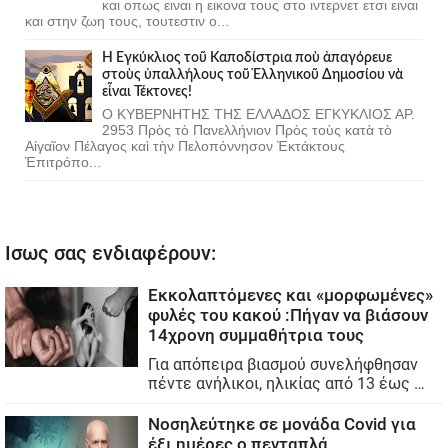
και οπως ειναι η εικονα τους στο ιντερνετ ετσι ειναι
και στην ζωη τους, τουτεστιν ο...
Ἡ Ἐγκύκλιος τοῦ Καποδίστρια ποὺ ἀπαγόρευε
στοὺς ὑπαλλήλους τοῦ Ἑλληνικοῦ Δημοσίου νὰ
εἶναι Τέκτονες!
Ο ΚΥΒΕΡΝΗΤΗΣ ΤΗΣ ΕΛΛΑΔΟΣ ΕΓΚΥΚΛΙΟΣ ΑΡ.
2953 Πρὸς τὸ Πανελλήνιον Πρὸς τοὺς κατὰ τὸ
Αἰγαῖον Πέλαγος καὶ τὴν Πελοπόννησον Ἐκτάκτους
Ἐπιτρόπο...