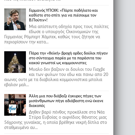
Γερμανός ΥΠΟΙΚ: «Πάρτε ποδήλατο και
καθίστε στο σπίτι για να πιέσουμε τον
Β.Πούτιν»!
Μια απίστευτη οδηγία προς τους πολίτες
έδωσε ο υπουργός Οικονομικών της
Γερμανίας Ρόμπερτ Χάμπεκ, καθώς τους ζήτησε να
περιορίσουν την κατα...
Πάρα την «θεϊκή» βροχή ορδες δούλοι πήγαν
στο σύνταγμα παρέα με τα παράσιτα του
κακού γνωστοί ως κομμουνιστες
Μυαλο δεν βαζουν οι δουλοι του Γιαχβε
και των φυλων του εδω και πανω απο 20
αιωνες ουτε με τα διαβολικα κομμουνιστικα μπολια
εβαλαν μαλ...
Άλλη μια που διάβαζε έγκυρες πήγες των
μισάνθρωπων πήγε αδιάβαστη ενώ έκανε
διακοπές
Δηθεν βαρύ πένθος προκάλεσε στα Νέα
Στύρα Ευβοίας ο αιφνίδιος θάνατος μιας
56χρονης γυναίκας, η οποία βρέθηκε νεκρή δίπλα στο
σταθμευμένο αυ...