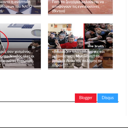
 κοντά η ανάπτυξη
Γιατί τα ζευγάρια καλούνται να
δυνάμεων του ΝΑΤΟ
αποφύγουν τις εγκυμοσύνες
χή
(Βίντεο)
πρας σαν χεσμένος:
«Βουλιάζει» από πρόσφυγες και
 στο Νταβός όλες οι
μετανάστες η Μυτιλήνη!! το
μαριονέτες Ευρώπης
βραβείο Ανοικτής παλάμης το
!
πήραν???
Blogger
Disqus