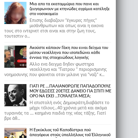
Μια απο τα εκατομμύρια που πανε και
ζευγαρωνουν με κτηνώδες αγρίμια κατέληξε
στο νοσοκομείο
Επισης διαβαζουν "έγκυρες πήγες"
μισάνθρωπων και οπως ειναι η εικονα
τους στο ιντερνετ ετσι ειναι και στην ζωη τους,
τουτεστιν ο...
Ακούστε κάποιον Γάκη που ειναι δείγμα του
μέσου νεοέλληνα που ισοπεδώνει κάθε
έννοια της στοιχειώδους λογικής
Αλλο ενα δειγμα δηδεν φωστηρα
νεοελληνα και "Γιατρου " περιορισμενης
νοημοσυνης που φαινεται οταν μιλανε για "ναζι" κ...
ΓΙΑΤΙ ΡΕ ....ΠΑΛΙΑΝΘΡΩΠΕ ΠΑΠΑΔΟΠΟΥΛΕ
ΜΟΥ ΕΔΩΣΕΣ 20ΕΤΕΣ ΔΑΝΕΙΟ ΓΙΑ ΣΠΙΤΙ ΜΕ
ΟΡΟ ΝΑ ΕΧΕΙ ...ΤΟΥΑΛΕΤΑ ΜΕΣΑ;
Η επιστολή ενός Δημοκράτη,διαβάστε το
μέχρι τέλους...40 χρόνια μετά και ακόμα
τυραννάς τα .... καημένα παιδιά της νέας τάξης. Γιατί
βρε άθ...
Ἡ Ἐγκύκλιος τοῦ Καποδίστρια ποὺ
ἀπαγόρευε στοὺς ὑπαλλήλους τοῦ Ἑλληνικοῦ