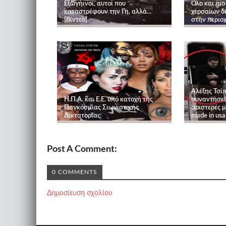
Εξωγήινοι, αυτοί που
Όλο και πιο
καταστρέφουν την Γη, αλλά...
χερσαίων 
[Βίντεο]
στην περιο
Αλέξης Τσί
Η.Π.Α. και E.E. υπό κατοχή της
συναντήσεις
Παγκόσμιας Σιωνιστικής
αριστερές 
Δικτατορίας
made in usa
Post A Comment:
0 COMMENTS
Δημοσίευση σχολίου