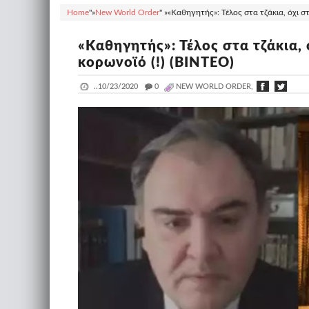
Home
"»
New World Order
" »
«Kαθηγητής»: Τέλος στα τζάκια, όχι σ
«Kαθηγητής»: Τέλος στα τζάκια, 
κορωνοϊό (!) (ΒΙΝΤΕΟ)
..
10/23/2020
_
0
NEW WORLD ORDER,