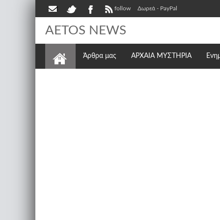
follow
Δωρεά - PayPal
AETOS NEWS
Άρθρα μας
ΑΡΧΑΙΑ ΜΥΣΤΗΡΙΑ
Ενη