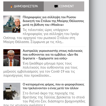
ΔΗΜΟΦΙΛΈΣΤΕΡΑ
COMMENT
Πληροφορίες για σύλληψη του Ρώσου
διοικητή του Στόλου της Mαύρης Θάλασσας
μετά τη βύθιση του «Moskva»
Τις τελευταίες ώρες υπάρχουν
πληροφορίες για σύλληψη του Ιγκόρ
Οσίποφ, του αρχηγού του ρωσικού Στόλου στη
Μαύρη Θάλασσα. Σύμφωνα με τις πλη...
Αυστραλός γερουσιαστής στους πολιτικούς
που ευθύνονται για τα εμβόλια: «Δεν θα
ξεφύγετε – Ερχόμαστε για εσάς»
Ένα ξεκάθαρο μήνυμα προς τους
πολιτικούς που ευθύνονται για τους
μαζικούς εμβολιασμούς για τον Covid-19 και τις
παρενέργειες που προκάλεσαν...
Ο καταραμένος φάρος, που οι φαροφύλακες
του τρελαίνονταν ο ένας μετά τον άλλον
Στο δυτικό άκρο της περιοχής της
Βρετάνης της Γαλλίας βρίσκεται το στενό
του Ραζ-ντε-Σεν, διάσπαρτο βραχονησίδες
που τις κτυπούν ανελέητα τ...