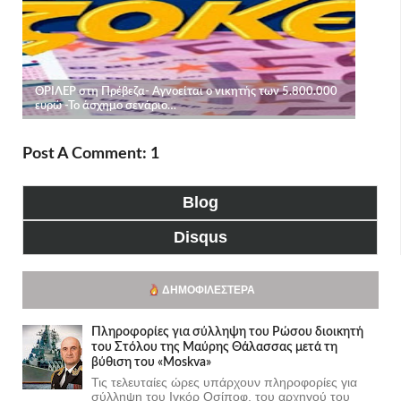
Post A Comment: 1
Blog
Disqus
ΔΗΜΟΦΙΛΈΣΤΕΡΑ
Πληροφορίες για σύλληψη του Ρώσου διοικητή
του Στόλου της Mαύρης Θάλασσας μετά τη
βύθιση του «Moskva»
Τις τελευταίες ώρες υπάρχουν πληροφορίες για
σύλληψη του Ιγκόρ Οσίποφ, του αρχηγού του