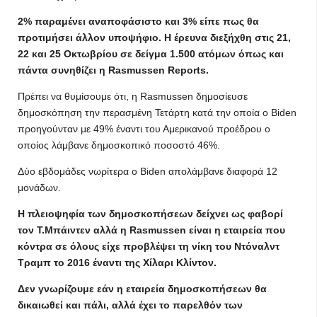
2% παραμένει αναποφάσιστο και 3% είπε πως θα
προτιμήσει άλλον υποψήφιο. Η έρευνα διεξήχθη στις 21,
22 και 25 Οκτωβρίου σε δείγμα 1.500 ατόμων όπως και
πάντα συνηθίζει η Rasmussen Reports.
Πρέπει να θυμίσουμε ότι, η Rasmussen δημοσίευσε
δημοσκόπηση την περασμένη Τετάρτη κατά την οποία ο Biden
προηγούνταν με 49% έναντι του Αμερικανού προέδρου ο
οποίος λάμβανε δημοσκοπικό ποσοστό 46%.
Δύο εβδομάδες νωρίτερα ο Βiden απολάμβανε διαφορά 12
μονάδων.
Η πλειοψηφία των δημοσκοπήσεων δείχνει ως φαβορί
τον Τ.Μπάιντεν αλλά η Rasmussen είναι η εταιρεία που
κόντρα σε όλους είχε προβλέψει τη νίκη του Ντόναλντ
Τραμπ το 2016 έναντι της Χίλαρι Κλίντον.
Δεν γνωρίζουμε εάν η εταιρεία δημοσκοπήσεων θα
δικαιωθεί και πάλι, αλλά έχει το παρελθόν των