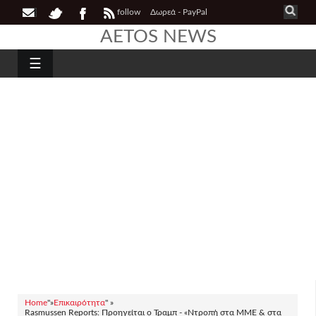
follow
Δωρεά - PayPal
AETOS NEWS
☰
Home
"»
Επικαιρότητα
" »
Rasmussen Reports: Προηγείται ο Τραμπ - «Ντροπή στα ΜΜΕ & στα