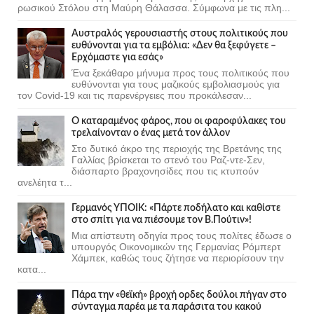
ρωσικού Στόλου στη Μαύρη Θάλασσα. Σύμφωνα με τις πλη...
Αυστραλός γερουσιαστής στους πολιτικούς που
ευθύνονται για τα εμβόλια: «Δεν θα ξεφύγετε –
Ερχόμαστε για εσάς»
Ένα ξεκάθαρο μήνυμα προς τους πολιτικούς που
ευθύνονται για τους μαζικούς εμβολιασμούς για
τον Covid-19 και τις παρενέργειες που προκάλεσαν...
Ο καταραμένος φάρος, που οι φαροφύλακες του
τρελαίνονταν ο ένας μετά τον άλλον
Στο δυτικό άκρο της περιοχής της Βρετάνης της
Γαλλίας βρίσκεται το στενό του Ραζ-ντε-Σεν,
διάσπαρτο βραχονησίδες που τις κτυπούν
ανελέητα τ...
Γερμανός ΥΠΟΙΚ: «Πάρτε ποδήλατο και καθίστε
στο σπίτι για να πιέσουμε τον Β.Πούτιν»!
Μια απίστευτη οδηγία προς τους πολίτες έδωσε ο
υπουργός Οικονομικών της Γερμανίας Ρόμπερτ
Χάμπεκ, καθώς τους ζήτησε να περιορίσουν την
κατα...
Πάρα την «θεϊκή» βροχή ορδες δούλοι πήγαν στο
σύνταγμα παρέα με τα παράσιτα του κακού