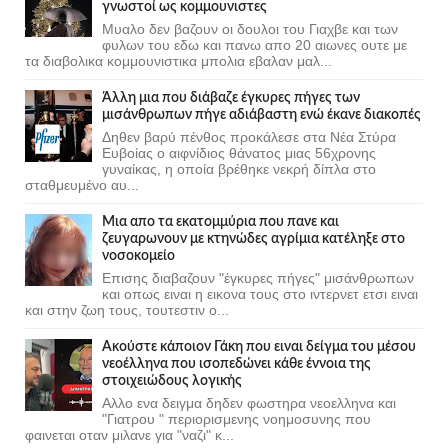
γνωστοί ως κομμουνιστες
Μυαλο δεν βαζουν οι δουλοι του Γιαχβε και των
φυλων του εδω και πανω απο 20 αιωνες ουτε με
τα διαβολικα κομμουνιστικα μπολια εβαλαν μαλ...
Άλλη μια που διάβαζε έγκυρες πήγες των
μισάνθρωπων πήγε αδιάβαστη ενώ έκανε διακοπές
Δηθεν βαρύ πένθος προκάλεσε στα Νέα Στύρα
Ευβοίας ο αιφνίδιος θάνατος μιας 56χρονης
γυναίκας, η οποία βρέθηκε νεκρή δίπλα στο
σταθμευμένο αυ...
Μια απο τα εκατομμύρια που πανε και
ζευγαρωνουν με κτηνώδες αγρίμια κατέληξε στο
νοσοκομείο
Επισης διαβαζουν "έγκυρες πήγες" μισάνθρωπων
και οπως ειναι η εικονα τους στο ιντερνετ ετσι ειναι
και στην ζωη τους, τουτεστιν ο...
Ακούστε κάποιον Γάκη που ειναι δείγμα του μέσου
νεοέλληνα που ισοπεδώνει κάθε έννοια της
στοιχειώδους λογικής
Αλλο ενα δειγμα δηδεν φωστηρα νεοελληνα και
"Γιατρου " περιορισμενης νοημοσυνης που
φαινεται οταν μιλανε για "ναζι" κ...