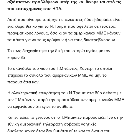
αξιόπιστων προβλέψεων υπέρ της και θεωρείται από τις
πιο επιτυχημένες στις ΗΠΑ.
Αυτό που σίγουρα υπάρχει τις τελευταίες δύο εβδομάδες είναι
ένα κλίμα θετικό για το Ν.Τραμπ που οφείλεται σε τέσσερις
πραγματικούς λόγους, όσο κι αν τα αμερικανικά ΜΜΕ κάνουν
τα πάντα για να τους κρύψουν ή να τους διαστρεβλώσουν.
Το πως διαχειρίστηκε την δική του ιστορία υγείας με τον
κορωνοϊό.
Το σκάνδαλο του γιου του Τ.Μπάιντεν, Χάντερ, το οποίοι
επιχειρεί το σύνολο των αμερικανικών ΜΜΕ να μην το
παρουσιάσει καν.
Η ολοκληρωτική επικράτηση του Ν.Τραμπ στα δύο debate με
τον Τ.Μπάιντεν, παρά την προσπάθεια των αμερικανικών ΜΜΕ
να εμφανίσουν ότι έγινε το αντίθετο.
Και εν τέλει, το γεγονός ότι ο Τ.Μπάιντεν παρουσιάζει live στην
εθνική αμερικανική τηλεόραση σοβαρές νοητικές
δυσλειτουργίες όταν δεν θυμάται ούτε καν το όνομα του