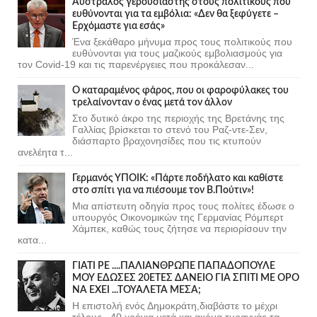
Αυστραλός γερουσιαστής στους πολιτικούς που
ευθύνονται για τα εμβόλια: «Δεν θα ξεφύγετε –
Ερχόμαστε για εσάς»
Ένα ξεκάθαρο μήνυμα προς τους πολιτικούς που
ευθύνονται για τους μαζικούς εμβολιασμούς για
τον Covid-19 και τις παρενέργειες που προκάλεσαν...
Ο καταραμένος φάρος, που οι φαροφύλακες του
τρελαίνονταν ο ένας μετά τον άλλον
Στο δυτικό άκρο της περιοχής της Βρετάνης της
Γαλλίας βρίσκεται το στενό του Ραζ-ντε-Σεν,
διάσπαρτο βραχονησίδες που τις κτυπούν
ανελέητα τ...
Γερμανός ΥΠΟΙΚ: «Πάρτε ποδήλατο και καθίστε
στο σπίτι για να πιέσουμε τον Β.Πούτιν»!
Μια απίστευτη οδηγία προς τους πολίτες έδωσε ο
υπουργός Οικονομικών της Γερμανίας Ρόμπερτ
Χάμπεκ, καθώς τους ζήτησε να περιορίσουν την
κατα...
ΓΙΑΤΙ ΡΕ ....ΠΑΛΙΑΝΘΡΩΠΕ ΠΑΠΑΔΟΠΟΥΛΕ
ΜΟΥ ΕΔΩΣΕΣ 20ΕΤΕΣ ΔΑΝΕΙΟ ΓΙΑ ΣΠΙΤΙ ΜΕ ΟΡΟ
ΝΑ ΕΧΕΙ ...ΤΟΥΑΛΕΤΑ ΜΕΣΑ;
Η επιστολή ενός Δημοκράτη,διαβάστε το μέχρι
τέλους...40 χρόνια μετά και ακόμα τυραννάς τα ....