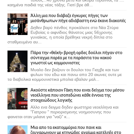
καημένα παιδιά της νέας τάξης. Γιατί βρε άθ...
Άλλη μια που διάβαζε έγκυρες πήγες των
μισάνθρωπων πήγε αδιάβαστη ενώ έκανε διακοπές
Δηθεν βαρύ πένθος προκάλεσε στα Νέα Στύρα
Ευβοίας ο αιφνίδιος θάνατος μιας 56χρονης
γυναίκας, η οποία βρέθηκε νεκρή δίπλα στο
σταθμευμένο αυ...
Πάρα την «θεϊκή» βροχή ορδες δούλοι πήγαν στο
σύνταγμα παρέα με τα παράσιτα του κακού
γνωστοί ως κομμουνιστες
Μυαλο δεν βαζουν οι δουλοι του Γιαχβε και των
φυλων του εδω και πανω απο 20 αιωνες ουτε με
τα διαβολικα κομμουνιστικα μπολια εβαλαν μαλ...
Ακούστε κάποιον Γάκη που ειναι δείγμα του μέσου
νεοέλληνα που ισοπεδώνει κάθε έννοια της
στοιχειώδους λογικής
Αλλο ενα δειγμα δηδεν φωστηρα νεοελληνα και
"Γιατρου " περιορισμενης νοημοσυνης που
φαινεται οταν μιλανε για "ναζι" κ...
Μια απο τα εκατομμύρια που πανε και
ζευγαρωνουν με κτηνώδες αγρίμια κατέληξε στο