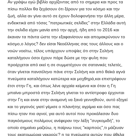
Αν γράψω εγώ βιβλίο αρχίζοντας από το σημερα και προς τα
πίσω πολλοι θα ξεχάσουν ότι ξέρουν για τον κόσμο και την
ζωή, αλλα αν γίνει αυτό σε έχουν δολοφονήσει την άλλη μέρα,
ενδεικτικά από τόσες "πατριωτικές σελίδες" στην Ελλάδα αυτή
την σελιδα είχαν μανία από την αρχή, ήδη από το 2016 και
έκαναν τα πάντα ώστε την εξαφανίσουν και απομακρύνουν το
κόσμο,ο λόγος? δεν είσαι Νεοέλληνας σας τους άλλους και ο
νοών νοείτω, τέλος υπάρχουν υποψίες ότι στην Σελήνη
καταλήγουν όσοι έχουν πάρε δώσε με την φυλη που
προέρχεται από εκεί η σε συμμετέχουν σε σατανικές τελετές,
όταν γίνεται πανσέληνο πάνε στην Σελήνη και από θεϊκά αγνά
πνεύματα καταλήγουν κατώτερα και μοχθηρά,και επιστρέφουν
έτσι στην Γη, και όπως λένε αρχαία κείμενα και όταν η Γη
μπαίνει μπροστά στην Σελήνη γίνεται το αντίστροφο έρχονται
στην Γη και ειναι στην αναμονή να ξανά γεννηθούν, αυτό εξηγεί
και το γεγονός γιατί γέμισε ο πλανήτης αγρίμια και όσο πας
πίσω ηταν πιο αγνοί, για αυτό αυτοί που προκάλεσαν δυο
παγκόσμιους πολέμους ανέφεραν την λέξη "συγκομιδή", το
οποίο σημαίνει μαζεύω, η παίρνω τους "καρπούς",τι μάζευαν
τους εκατομμύρια νεκρούς? η τα πνεύματα αυτών που άθελα