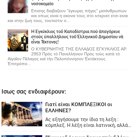
νοσοκομείο
Επισης διαβαζουν "έγκυρες πήγες" μισάνθρωπων
και οπως ειναι η εικονα τους στο ιντερνετ ετσι ειναι
και στην ζωη τους, τουτεστιν ο...
Ἡ Ἐγκύκλιος τοῦ Καποδίστρια ποὺ ἀπαγόρευε
στοὺς ὑπαλλήλους τοῦ Ἑλληνικοῦ Δημοσίου νὰ
εἶναι Τέκτονες!
Ο ΚΥΒΕΡΝΗΤΗΣ ΤΗΣ ΕΛΛΑΔΟΣ ΕΓΚΥΚΛΙΟΣ ΑΡ.
2953 Πρὸς τὸ Πανελλήνιον Πρὸς τοὺς κατὰ τὸ
Αἰγαῖον Πέλαγος καὶ τὴν Πελοπόννησον Ἐκτάκτους
Ἐπιτρόπο...