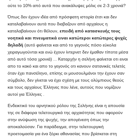
ούτε το 10% από αυτά που ανακάλυψες μόλις σε 2-3 χρονιά?
Όπως δεν έχουν ιδέα από πρόσφατη ιστορία έτσι και δεν
καταλαβαίνουν αυτά που διαβαζουν από αρχαίους η
καταλαβαίνουν ότι θέλουν,
επειδή από κατασκευής τους
νοητικά και πνευματικά ειναι κατώτεροι κατώτερες ψυχές
δηλαδή
(αυτό φαίνεται και από το γεγονός πόσο εύκολα
χειραγωγούνται και ενώ έχουν ίντερνετ δεν έμαθαν τίποτα μέσα
από αυτό τόσα χρονιά) ... Καταρχήν η σελήνη φαίνεται οτι ειναι
απο το κακό και απο το γεγονός οτι κανουν σατανικές τελετές
όταν έχει πανσέληνο, επίσης οι μουσουλμάνοι την έχουν σαν
σύμβολο, δεν γίνεται να έχει σχέση με τους ολύμπιους θεούς
και τους αρχαίους Έλληνες που λένε, αυτούς που νομίζουν
αυτοί για Έλληνες .
Ενδεικτικό του αρνητικού ρόλου της Σελήνης είναι η απουσία
της σε διάφορα τελετουργικά της αρχαιότητας που αφορούν
στην ανύψωση της ψυχής, την απογένεση όπως την
αποκαλούσαν. Για παράδειγμα, στην τελετουργική
προετοιμασία για ένα ξόρκι αθανασίας που βρίσκεται στη