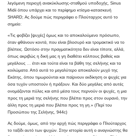
λεγόμενη περιοχή ανακύκλωσης-σταθμού υποδοχής, Sinus
Midii όπου υπάρχει και το περίφημο κτίσμα-κατασκευή
SHARD; Ας δούμε πώς περιγράφει ο Πλούταρχος αυτό το
σημείο:
«Τις φοβίζει [ψυχές] όμως και το αποκαλούμενο πρόσωπο,
όταν φθάνουν κοντά, που είναι βλοσυρό και τρομακτικό να το
βλέπεις. Ωστόσο στην πραγματικότητα δεν είναι τίποτε, αλλά,
όπως ακριβώς η δική μας η γη διαθέτει κόλπους βαθείς και
μεγάλους … έτσι και τούτα είναι τα βάθη της σελήνης και τα
κοιλώματα. Από αυτά το μεγαλύτερο αποκαλούν μυχό της
Εκάτης, όπου τιμωρούνται και παίρνουν εκδίκηση οι ψυχές για
όσα τυχόν υποστούν ή πράξουν. Και δύο μεγάλες από αυτές
ονομάζονται πύλες και από μέσα τους περνούν οι ψυχές, η μια
προς τη μεριά της σελήνης που βλέπει προς στον ουρανό, την
άλλη προς τη μεριά που βλέπει προς τη γη.» (Περί του
Προσώπου της Σελήνης, 944c)
Ας δούμε, όμως, από την αρχή πώς περιγράφει ο Πλούταρχος
το ταξίδι αυτό των ψυχών. Στην ιστορία αυτή ο αναγνώστης θα