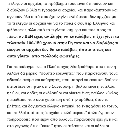
τι έλεγαν οι αρχαίοι, το πρόβλημα τους ειναι ότι πιάνουν και
διαβάζουν βιβλία τι έγραφαν οι αρχαίοι, και παρακάμπτουν και
αγνοούν όλα αυτά που έχουν γίνει ενδιάμεσα, δεν αρχίζεις με
το τι έλεγαν οι αρχαίοι για να το παίζεις σούπερ Έλληνας και
φιλόσοφος αλλα από το τι γίνεται σημερα και πας προς τα
πίσω,
αν ΔΕΝ έχεις αντίληψη να καταλάβεις τι έχει γίνει τα
τελευταία 100-150 χρονιά στην Γη τοτε και να διαβάζεις τι
έλεγαν οι αρχαίοι δεν θα καταλάβεις τίποτα οπως και
αυτο γίνεται απο πολλούς φωστήρες
.
Για παράδειγμα ενώ ο Πλούταρχος λέει ξεκάθαρα που ηταν η
Ατλαντίδα μερικοί "σούπερ ερευνητές" που παριστάνουν τους
ειδικούς ακόμα και καθηγητές, που μπορεί να ειναι και δούρειοι
ίπποι λένε ότι ηταν στην Σαντορίνη, η βάλτοι ειναι η εντελώς
ηλίθιοι, και ορδες οι ακόλουθοι και γίνεται ένας φαύλος κύκλος
ημιμάθειας που είναι χειρότερη από την αμάθεια, όταν τα
βλέπεις και δογματικά ελληνοκεντρικά, το έχεις χάσει το τρένο,
και πολλοί από τους "αρχαίους φιλόσοφους" άπλα έγραφαν
πληροφορίες που είχαν από άλλους, παρανόηση έχει γίνει και
στο γεγονός ότι οι "κακοί" ηταν οι άτλαντες και οι κάλοι οι