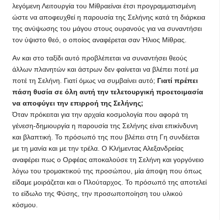
λεγόμενη Λειτουργία του Μίθραείναι έτσι προγραμματισμένη
ώστε να αποφευχθεί η παρουσία της Σελήνης κατά τη διάρκεια
της ανύψωσης του μάγου στους ουρανούς για να συναντήσει
τον ύψιστο θεό, ο οποίος αναφέρεται σαν Ήλιος Μίθρας.
Αν και στο ταξίδι αυτό προβλέπεται να συναντήσει θεούς
άλλων πλανητών και άστρων δεν φαίνεται να βλέπει ποτέ μα
ποτέ τη Σελήνη. Γιατί όμως να συμβαίνει αυτό;
Γιατί πρέπει
πάση θυσία σε όλη αυτή την τελετουργική προετοιμασία
να αποφύγει την επιρροή της Σελήνης;
Όταν πρόκειται για την αρχαία κοσμολογία που αφορά τη
γένεση-δημιουργία η παρουσία της Σελήνης είναι επικίνδυνη
και βλαπτική. Το πρόσωπό της που βλέπει στη Γη συνδέεται
με τη μανία και με την τρέλα. Ο Κλήμεντας Αλεξανδρείας
αναφέρει πως ο Ορφέας αποκαλούσε τη Σελήνη και γοργόνειο
λόγω του τρομακτικού της προσώπου, μία άποψη που όπως
είδαμε μοιράζεται και ο Πλούταρχος. Το πρόσωπό της αποτελεί
το είδωλο της Φύσης, την προσωποποίηση του υλικού
κόσμου.