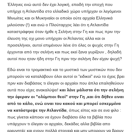
Έλληνες ενώ αυτό δεν έχει λογική, επειδή την εποχή που
υπήρχε η Ατλαντίδα στο ελλαδικό χώρο υπήρχαν οι λεγόμενοι
Μινωίτες και οι Μυκηναίοι οι οποίοι ούτε αρχαία Ελληνικά
μιλούσαν (!) και ενώ ο Πλούταρχος λέει ότι η Ατλαντίδα
καταστράφηκε όταν ήρθε η Σελήνη στην Γη και πως πριν την
έλευση της οχι μονο υπήρχαν οι Άτλαντες αλλα και οι
προσελήνιοι, αυτοί επιμένουν λένε ότι όλες οι ψυχές στην Γη
έρχονται από την σελήνη και πως εκεί ξανα γυρίζουν , δηλαδή
αυτοί που ηταν ήδη στην Γη πριν την σελήνη δεν είχαν ψυχή?
Εδώ ειναι το τρομακτικό και το μυστικό των μυστικών που δεν
μπορούν να καταλάβουν όλοι αυτοί οι "ειδικοί" ενώ το έχεις βρει
πριν καν διαβάσεις τι έλεγαν οι αρχαίοι που άπλα επαληθεύουν
αυτά που είχες ανακαλύψει!
και λένε μάλιστα ότι την σελήνη
την έφεραν οι "ολύμπιοι θεοί" στην Γη ,και ότι δήθεν ειναι
από το κάλο, ενώ ειναι του κακού και μπορεί εσκεμμένα
να κατάστρεψε την Ατλαντίδα
, όπως είπες και σε ενα φιλο :
πως γίνεται κάποιοι να έχουν διαβάσει όλα τα βιβλία που
υπάρχουν τι έλεγαν οι αρχαίοι, δεκάδες αλλα βιβλία απο
ερευνητές και εχουν πολλά στοιχειά και μην μπορουν να βρουν