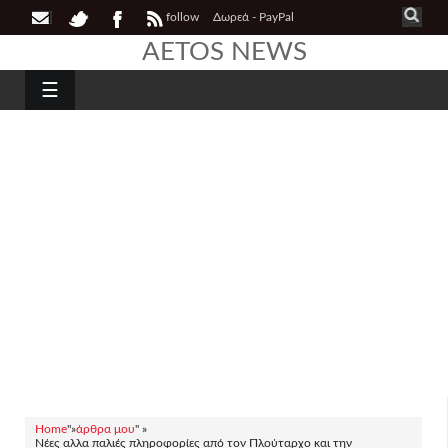
follow
Δωρεά - PayPal
AETOS NEWS
☰
Home
"»
άρθρα μου
" »
Νέες αλλα παλιές πληροφορίες από τον Πλούταρχο και την