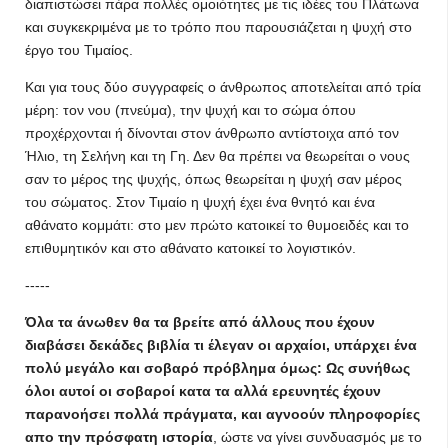
διαπιστώσει πάρα πολλές ομοιότητες με τις ιδέες του Πλάτωνα
και συγκεκριμένα με το τρόπο που παρουσιάζεται η ψυχή στο
έργο του Τιμαίος.
Και για τους δύο συγγραφείς ο άνθρωπος αποτελείται από τρία
μέρη: τον νου (πνεύμα), την ψυχή και το σώμα όπου
προχέρχονται ή δίνονται στον άνθρωπο αντίστοιχα από τον
Ήλιο, τη Σελήνη και τη Γη. Δεν θα πρέπει να θεωρείται ο νους
σαν το μέρος της ψυχής, όπως θεωρείται η ψυχή σαν μέρος
του σώματος. Στον Τιμαίο η ψυχή έχει ένα θνητό και ένα
αθάνατο κομμάτι: στο μεν πρώτο κατοικεί το θυμοειδές και το
επιθυμητικόν και στο αθάνατο κατοικεί το λογιστικόν.
-----
Όλα τα άνωθεν θα τα βρείτε από άλλους που έχουν
διαβάσει δεκάδες βιβλία τι έλεγαν οι αρχαίοι, υπάρχει ένα
πολύ μεγάλο και σοβαρό πρόβλημα όμως: Ως συνήθως
όλοι αυτοί οι σοβαροί κατα τα αλλά ερευνητές έχουν
παρανοήσει πολλά πράγματα, και αγνοούν πληροφορίες
απο την πρόσφατη ιστορία
, ώστε να γίνει συνδυασμός με το