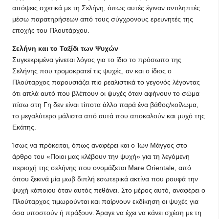
απόψεις σχετικά με τη Σελήνη, όπως αυτές έγιναν αντιληπτές
μέσω παρατηρήσεων από τους σύγχρονους ερευνητές της
εποχής του Πλουτάρχου.
Σελήνη και το Ταξίδι των Ψυχών
Συγκεκριμένα γίνεται λόγος για το ίδιο το πρόσωπο της
Σελήνης που τρομοκρατεί τις ψυχές, αν και ο ίδιος ο
Πλούταρχος παρουσιάζει πιο ρεαλιστικά το γεγονός λέγοντας
ότι απλά αυτό που βλέπουν οι ψυχές όταν αφήνουν το σώμα
πίσω στη Γη δεν είναι τίποτα άλλο παρά ένα βάθος/κοίλωμα,
το μεγαλύτερο μάλιστα από αυτά που αποκαλούν και μυχό της
Εκάτης.
Ίσως να πρόκειται, όπως αναφέρει και ο Ίων Μάγγος στο
άρθρο του «Ποιοι μας κλέβουν την ψυχή» για τη λεγόμενη
περιοχή της σελήνης που ονομάζεται Mare Orientale, από
όπου ξεκινά μία μωβ διπλή εσωτερικά ακτίνα που ρουφά την
ψυχή κάποιου όταν αυτός πεθάνει. Στο μέρος αυτό, αναφέρει ο
Πλούταρχος τιμωρούνται και παίρνουν εκδίκηση οι ψυχές για
όσα υποστούν ή πράξουν. Άραγε να έχει να κάνει σχέση με τη