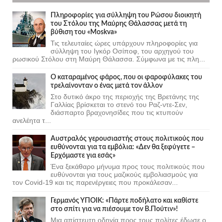
Πληροφορίες για σύλληψη του Ρώσου διοικητή
του Στόλου της Mαύρης Θάλασσας μετά τη
βύθιση του «Moskva»
Τις τελευταίες ώρες υπάρχουν πληροφορίες για
σύλληψη του Ιγκόρ Οσίποφ, του αρχηγού του
ρωσικού Στόλου στη Μαύρη Θάλασσα. Σύμφωνα με τις πλη...
Ο καταραμένος φάρος, που οι φαροφύλακες του
τρελαίνονταν ο ένας μετά τον άλλον
Στο δυτικό άκρο της περιοχής της Βρετάνης της
Γαλλίας βρίσκεται το στενό του Ραζ-ντε-Σεν,
διάσπαρτο βραχονησίδες που τις κτυπούν
ανελέητα τ...
Αυστραλός γερουσιαστής στους πολιτικούς που
ευθύνονται για τα εμβόλια: «Δεν θα ξεφύγετε –
Ερχόμαστε για εσάς»
Ένα ξεκάθαρο μήνυμα προς τους πολιτικούς που
ευθύνονται για τους μαζικούς εμβολιασμούς για
τον Covid-19 και τις παρενέργειες που προκάλεσαν...
Γερμανός ΥΠΟΙΚ: «Πάρτε ποδήλατο και καθίστε
στο σπίτι για να πιέσουμε τον Β.Πούτιν»!
Μια απίστευτη οδηγία προς τους πολίτες έδωσε ο