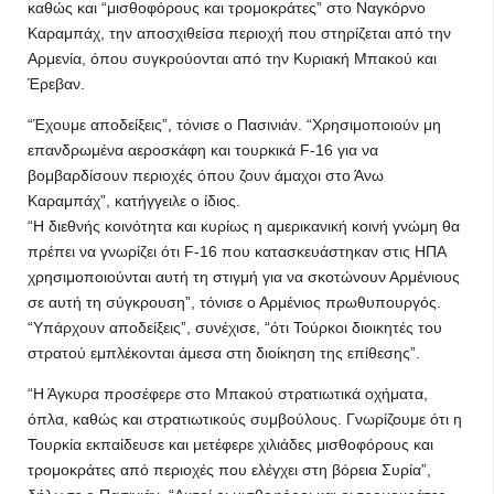
καθώς και “μισθοφόρους και τρομοκράτες” στο Ναγκόρνο
Καραμπάχ, την αποσχιθείσα περιοχή που στηρίζεται από την
Αρμενία, όπου συγκρούονται από την Κυριακή Μπακού και
Έρεβαν.
“Έχουμε αποδείξεις”, τόνισε ο Πασινιάν. “Χρησιμοποιούν μη
επανδρωμένα αεροσκάφη και τουρκικά F-16 για να
βομβαρδίσουν περιοχές όπου ζουν άμαχοι στο Άνω
Καραμπάχ”, κατήγγειλε ο ίδιος.
“Η διεθνής κοινότητα και κυρίως η αμερικανική κοινή γνώμη θα
πρέπει να γνωρίζει ότι F-16 που κατασκευάστηκαν στις ΗΠΑ
χρησιμοποιούνται αυτή τη στιγμή για να σκοτώνουν Αρμένιους
σε αυτή τη σύγκρουση”, τόνισε ο Αρμένιος πρωθυπουργός.
“Υπάρχουν αποδείξεις”, συνέχισε, “ότι Τούρκοι διοικητές του
στρατού εμπλέκονται άμεσα στη διοίκηση της επίθεσης”.
“Η Άγκυρα προσέφερε στο Μπακού στρατιωτικά οχήματα,
όπλα, καθώς και στρατιωτικούς συμβούλους. Γνωρίζουμε ότι η
Τουρκία εκπαίδευσε και μετέφερε χιλιάδες μισθοφόρους και
τρομοκράτες από περιοχές που ελέγχει στη βόρεια Συρία”,