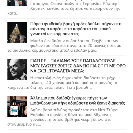
υπουργός Οικονομικών της Γερμανίας Ρόμπερτ
Χάμπεκ, καθώς τους ζήτησε να περιορίσουν την
κατα...
Πάρα την «θεϊκή» βροχή ορδες δούλοι πήγαν στο
σύνταγμα παρέα με τα παράσιτα του κακού
γνωστοί ως κομμουνιστες
Μυαλο δεν βαζουν οι δουλοι του Γιαχβε και των
φυλων του εδω και πανω απο 20 αιωνες ουτε με
τα διαβολικα κομμουνιστικα μπολια εβαλαν μαλ...
ΓΙΑΤΙ ΡΕ ....ΠΑΛΙΑΝΘΡΩΠΕ ΠΑΠΑΔΟΠΟΥΛΕ
ΜΟΥ ΕΔΩΣΕΣ 20ΕΤΕΣ ΔΑΝΕΙΟ ΓΙΑ ΣΠΙΤΙ ΜΕ ΟΡΟ
ΝΑ ΕΧΕΙ ...ΤΟΥΑΛΕΤΑ ΜΕΣΑ;
Η επιστολή ενός Δημοκράτη,διαβάστε το μέχρι
τέλους...40 χρόνια μετά και ακόμα τυραννάς τα ....
καημένα παιδιά της νέας τάξης. Γιατί βρε άθ...
Άλλη μια που διάβαζε έγκυρες πήγες των
μισάνθρωπων πήγε αδιάβαστη ενώ έκανε διακοπές
Δηθεν βαρύ πένθος προκάλεσε στα Νέα Στύρα
Ευβοίας ο αιφνίδιος θάνατος μιας 56χρονης
γυναίκας, η οποία βρέθηκε νεκρή δίπλα στο
σταθμευμένο αυ...