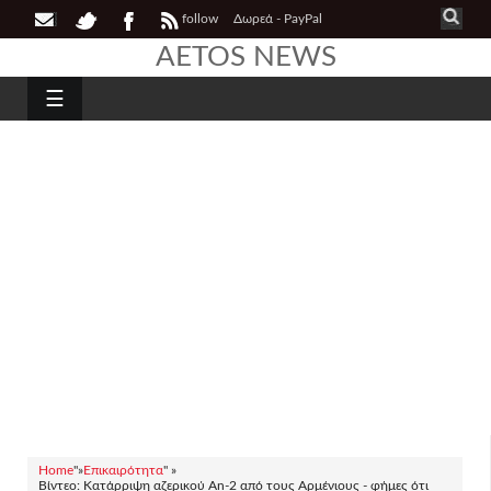
follow
Δωρεά - PayPal
AETOS NEWS
☰
Home
"»
Επικαιρότητα
" »
Βίντεο: Κατάρριψη αζερικού An-2 από τους Αρμένιους - φήμες ότι