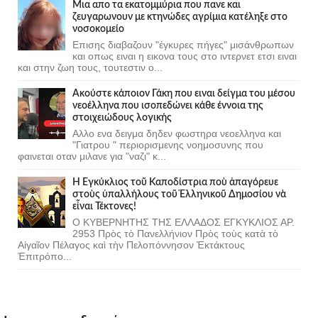
Μια απο τα εκατομμύρια που πανε και
ζευγαρωνουν με κτηνώδες αγρίμια κατέληξε στο
νοσοκομείο
Επισης διαβαζουν "έγκυρες πήγες" μισάνθρωπων
και οπως ειναι η εικονα τους στο ιντερνετ ετσι ειναι
και στην ζωη τους, τουτεστιν ο...
Ακούστε κάποιον Γάκη που ειναι δείγμα του μέσου
νεοέλληνα που ισοπεδώνει κάθε έννοια της
στοιχειώδους λογικής
Αλλο ενα δειγμα δηδεν φωστηρα νεοελληνα και
"Γιατρου " περιορισμενης νοημοσυνης που
φαινεται οταν μιλανε για "ναζι" κ...
Ἡ Ἐγκύκλιος τοῦ Καποδίστρια ποὺ ἀπαγόρευε
στοὺς ὑπαλλήλους τοῦ Ἑλληνικοῦ Δημοσίου νὰ
εἶναι Τέκτονες!
Ο ΚΥΒΕΡΝΗΤΗΣ ΤΗΣ ΕΛΛΑΔΟΣ ΕΓΚΥΚΛΙΟΣ ΑΡ.
2953 Πρὸς τὸ Πανελλήνιον Πρὸς τοὺς κατὰ τὸ
Αἰγαῖον Πέλαγος καὶ τὴν Πελοπόννησον Ἐκτάκτους
Ἐπιτρόπο...