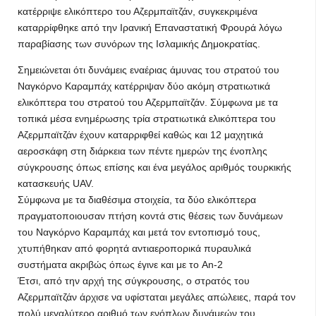
κατέρριψε ελικόπτερο του Αζερμπαϊτζάν, συγκεκριμένα
καταρρίφθηκε από την Ιρανική Επαναστατική Φρουρά λόγω
παραβίασης των συνόρων της Ισλαμικής Δημοκρατίας.
Σημειώνεται ότι δυνάμεις εναέριας άμυνας του στρατού του
Ναγκόρνο Καραμπάχ κατέρριψαν δύο ακόμη στρατιωτικά
ελικόπτερα του στρατού του Αζερμπαϊτζάν. Σύμφωνα με τα
τοπικά μέσα ενημέρωσης τρία στρατιωτικά ελικόπτερα του
Αζερμπαϊτζάν έχουν καταρριφθεί καθώς και 12 μαχητικά
αεροσκάφη στη διάρκεια των πέντε ημερών της ένοπλης
σύγκρουσης όπως επίσης και ένα μεγάλος αριθμός τουρκικής
κατασκευής UAV.
Σύμφωνα με τα διαθέσιμα στοιχεία, τα δύο ελικόπτερα
πραγματοποιουσαν πτήση κοντά στις θέσεις των δυνάμεων
του Ναγκόρνο Καραμπάχ και μετά τον εντοπισμό τους,
χτυπήθηκαν από φορητά αντιαεροπορικά πυραυλικά
συστήματα ακριβώς όπως έγινε και με το An-2
Έτσι, από την αρχή της σύγκρουσης, ο στρατός του
Αζερμπαϊτζάν άρχισε να υφίσταται μεγάλες απώλειες, παρά τον
πολύ μεγαλύτερο αριθμό των ενόπλων δυνάμεών του.