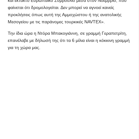
και έκτακτο Ευρωπαϊκό Συμβούλιο μέσα στον Νοέμβριο, που
φαίνεται ότι δρομολογείται. Δεν μπορεί να αγνοεί κανείς
προκλήσεις όπως αυτή της Αμμοχώστου ή της ανατολικής
Μεσογείου με τις παράνομες τουρκικές NAVTEX».
Την ίδια ώρα η Ντόρα Μπακογιάννη, σε γραμμή Γεραπετρίτη,
επανέλαβε με δήλωσή της ότι τα 6 μίλια είναι η κόκκινη γραμμή
για τη χώρα μας.