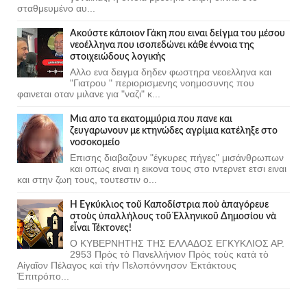
σταθμευμένο αυ...
Ακούστε κάποιον Γάκη που ειναι δείγμα του μέσου
νεοέλληνα που ισοπεδώνει κάθε έννοια της
στοιχειώδους λογικής
Αλλο ενα δειγμα δηδεν φωστηρα νεοελληνα και
"Γιατρου " περιορισμενης νοημοσυνης που
φαινεται οταν μιλανε για "ναζι" κ...
Μια απο τα εκατομμύρια που πανε και
ζευγαρωνουν με κτηνώδες αγρίμια κατέληξε στο
νοσοκομείο
Επισης διαβαζουν "έγκυρες πήγες" μισάνθρωπων
και οπως ειναι η εικονα τους στο ιντερνετ ετσι ειναι
και στην ζωη τους, τουτεστιν ο...
Ἡ Ἐγκύκλιος τοῦ Καποδίστρια ποὺ ἀπαγόρευε
στοὺς ὑπαλλήλους τοῦ Ἑλληνικοῦ Δημοσίου νὰ
εἶναι Τέκτονες!
Ο ΚΥΒΕΡΝΗΤΗΣ ΤΗΣ ΕΛΛΑΔΟΣ ΕΓΚΥΚΛΙΟΣ ΑΡ.
2953 Πρὸς τὸ Πανελλήνιον Πρὸς τοὺς κατὰ τὸ
Αἰγαῖον Πέλαγος καὶ τὴν Πελοπόννησον Ἐκτάκτους
Ἐπιτρόπο...