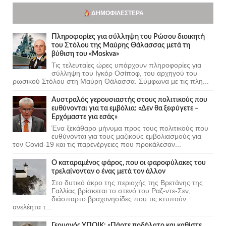
ΔΗΜΟΦΙΛΈΣΤΕΡΑ
Πληροφορίες για σύλληψη του Ρώσου διοικητή
του Στόλου της Mαύρης Θάλασσας μετά τη
βύθιση του «Moskva»
Τις τελευταίες ώρες υπάρχουν πληροφορίες για
σύλληψη του Ιγκόρ Οσίποφ, του αρχηγού του
ρωσικού Στόλου στη Μαύρη Θάλασσα. Σύμφωνα με τις πλη...
Αυστραλός γερουσιαστής στους πολιτικούς που
ευθύνονται για τα εμβόλια: «Δεν θα ξεφύγετε –
Ερχόμαστε για εσάς»
Ένα ξεκάθαρο μήνυμα προς τους πολιτικούς που
ευθύνονται για τους μαζικούς εμβολιασμούς για
τον Covid-19 και τις παρενέργειες που προκάλεσαν...
Ο καταραμένος φάρος, που οι φαροφύλακες του
τρελαίνονταν ο ένας μετά τον άλλον
Στο δυτικό άκρο της περιοχής της Βρετάνης της
Γαλλίας βρίσκεται το στενό του Ραζ-ντε-Σεν,
διάσπαρτο βραχονησίδες που τις κτυπούν
ανελέητα τ...
Γερμανός ΥΠΟΙΚ: «Πάρτε ποδήλατο και καθίστε