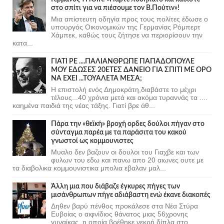
στο σπίτι για να πιέσουμε τον Β.Πούτιν»!
Μια απίστευτη οδηγία προς τους πολίτες έδωσε ο
υπουργός Οικονομικών της Γερμανίας Ρόμπερτ
Χάμπεκ, καθώς τους ζήτησε να περιορίσουν την
κατα...
ΓΙΑΤΙ ΡΕ ....ΠΑΛΙΑΝΘΡΩΠΕ ΠΑΠΑΔΟΠΟΥΛΕ
ΜΟΥ ΕΔΩΣΕΣ 20ΕΤΕΣ ΔΑΝΕΙΟ ΓΙΑ ΣΠΙΤΙ ΜΕ ΟΡΟ
ΝΑ ΕΧΕΙ ...ΤΟΥΑΛΕΤΑ ΜΕΣΑ;
Η επιστολή ενός Δημοκράτη,διαβάστε το μέχρι
τέλους...40 χρόνια μετά και ακόμα τυραννάς τα ....
καημένα παιδιά της νέας τάξης. Γιατί βρε άθ...
Πάρα την «θεϊκή» βροχή ορδες δούλοι πήγαν στο
σύνταγμα παρέα με τα παράσιτα του κακού
γνωστοί ως κομμουνιστες
Μυαλο δεν βαζουν οι δουλοι του Γιαχβε και των
φυλων του εδω και πανω απο 20 αιωνες ουτε με
τα διαβολικα κομμουνιστικα μπολια εβαλαν μαλ...
Άλλη μια που διάβαζε έγκυρες πήγες των
μισάνθρωπων πήγε αδιάβαστη ενώ έκανε διακοπές
Δηθεν βαρύ πένθος προκάλεσε στα Νέα Στύρα
Ευβοίας ο αιφνίδιος θάνατος μιας 56χρονης
γυναίκας, η οποία βρέθηκε νεκρή δίπλα στο