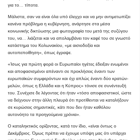
για το… τίποτα.
Μάλιστα, σαν να είναι όλα υπό έλεγχο και να μην αντιμετωπίζει
κανένα πρόβλημα η κυβέρνηση, ανάρτησε στα μέσα
κοινωνικής δικτύωσης μια φωτογραφία του μετά της συζύγου
του, να… λιάζεται και να απολαμβάνει τον καφέ του σε γνωστό
κατάστημα του Κολωνακίου, «με αισιοδοξία και
αυτοπεποίθηση», όπως έγραψε.
«Ίσως για πρώτη φορά οι Ευρωπαίοι ηγέτες έδειξαν ενωμένοι
και αποφασισμένοι απέναντι σε προκλήσεις έναντι των
ευρωπαϊκών συμφερόντων και όχι απλώς έναντι δύο κρατών-
μελών, όπως η Ελλάδα και η Κύπρος» τόνισε σε συνέντευξή
του. Συνέχισε δε λέγοντας ότι ήταν «τόσο αποφασιστικοί, ώστε
να δείχνουν στην άλλη πλευρά ότι προτίθενται να καταλήξουν
σε κυρώσεις σημαντικές, κάτι που δεν ήταν καθόλου
αυτονόητο τα προηγούμενα χρόνια».
Ο καταληκτικός ορίζοντας, κατά τον ίδιο, «είναι όντως ο
Δεκέμβριος. Όμως πρέπει να έχουμε υπόψη μας ότι υπάρχει