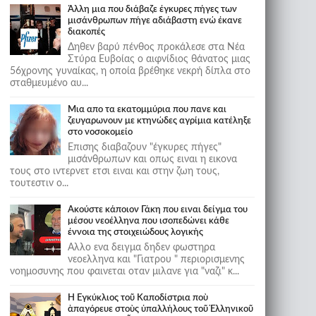
Άλλη μια που διάβαζε έγκυρες πήγες των
μισάνθρωπων πήγε αδιάβαστη ενώ έκανε
διακοπές
Δηθεν βαρύ πένθος προκάλεσε στα Νέα
Στύρα Ευβοίας ο αιφνίδιος θάνατος μιας
56χρονης γυναίκας, η οποία βρέθηκε νεκρή δίπλα στο
σταθμευμένο αυ...
Μια απο τα εκατομμύρια που πανε και
ζευγαρωνουν με κτηνώδες αγρίμια κατέληξε
στο νοσοκομείο
Επισης διαβαζουν "έγκυρες πήγες"
μισάνθρωπων και οπως ειναι η εικονα
τους στο ιντερνετ ετσι ειναι και στην ζωη τους,
τουτεστιν ο...
Ακούστε κάποιον Γάκη που ειναι δείγμα του
μέσου νεοέλληνα που ισοπεδώνει κάθε
έννοια της στοιχειώδους λογικής
Αλλο ενα δειγμα δηδεν φωστηρα
νεοελληνα και "Γιατρου " περιορισμενης
νοημοσυνης που φαινεται οταν μιλανε για "ναζι" κ...
Ἡ Ἐγκύκλιος τοῦ Καποδίστρια ποὺ
ἀπαγόρευε στοὺς ὑπαλλήλους τοῦ Ἑλληνικοῦ