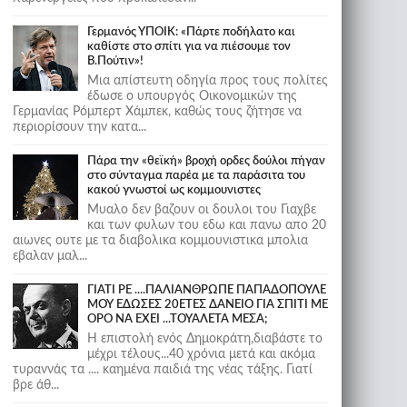
Γερμανός ΥΠΟΙΚ: «Πάρτε ποδήλατο και
καθίστε στο σπίτι για να πιέσουμε τον
Β.Πούτιν»!
Μια απίστευτη οδηγία προς τους πολίτες
έδωσε ο υπουργός Οικονομικών της
Γερμανίας Ρόμπερτ Χάμπεκ, καθώς τους ζήτησε να
περιορίσουν την κατα...
Πάρα την «θεϊκή» βροχή ορδες δούλοι πήγαν
στο σύνταγμα παρέα με τα παράσιτα του
κακού γνωστοί ως κομμουνιστες
Μυαλο δεν βαζουν οι δουλοι του Γιαχβε
και των φυλων του εδω και πανω απο 20
αιωνες ουτε με τα διαβολικα κομμουνιστικα μπολια
εβαλαν μαλ...
ΓΙΑΤΙ ΡΕ ....ΠΑΛΙΑΝΘΡΩΠΕ ΠΑΠΑΔΟΠΟΥΛΕ
ΜΟΥ ΕΔΩΣΕΣ 20ΕΤΕΣ ΔΑΝΕΙΟ ΓΙΑ ΣΠΙΤΙ ΜΕ
ΟΡΟ ΝΑ ΕΧΕΙ ...ΤΟΥΑΛΕΤΑ ΜΕΣΑ;
Η επιστολή ενός Δημοκράτη,διαβάστε το
μέχρι τέλους...40 χρόνια μετά και ακόμα
τυραννάς τα .... καημένα παιδιά της νέας τάξης. Γιατί
βρε άθ...