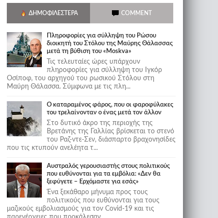
ΔΗΜΟΦΙΛΈΣΤΕΡΑ
COMMENT
Πληροφορίες για σύλληψη του Ρώσου
διοικητή του Στόλου της Mαύρης Θάλασσας
μετά τη βύθιση του «Moskva»
Τις τελευταίες ώρες υπάρχουν
πληροφορίες για σύλληψη του Ιγκόρ
Οσίποφ, του αρχηγού του ρωσικού Στόλου στη
Μαύρη Θάλασσα. Σύμφωνα με τις πλη...
Ο καταραμένος φάρος, που οι φαροφύλακες
του τρελαίνονταν ο ένας μετά τον άλλον
Στο δυτικό άκρο της περιοχής της
Βρετάνης της Γαλλίας βρίσκεται το στενό
του Ραζ-ντε-Σεν, διάσπαρτο βραχονησίδες
που τις κτυπούν ανελέητα τ...
Αυστραλός γερουσιαστής στους πολιτικούς
που ευθύνονται για τα εμβόλια: «Δεν θα
ξεφύγετε – Ερχόμαστε για εσάς»
Ένα ξεκάθαρο μήνυμα προς τους
πολιτικούς που ευθύνονται για τους
μαζικούς εμβολιασμούς για τον Covid-19 και τις
παρενέργειες που προκάλεσαν...