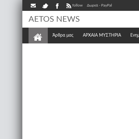
follow
Δωρεά - PayPal
AETOS NEWS
Άρθρα μας
ΑΡΧΑΙΑ ΜΥΣΤΗΡΙΑ
Ενη