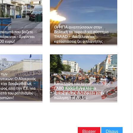
Οι ΗΠΑ αναπτύσσουν στην
 σκαμπό που βάζετε
Βαλτική το πυραυλικό σύστημα
 πάρκινγκ - Ερχονται
THAAD – Ανεξέλεγκτες
00 ευρώ!
καταστάσεις ζει ο πλανήτης
α των
υτικών: Ο Αλγερινός
 είχε βραβευθεί ως
Κατάληψη του εργοστασίου της
ος από την Ε.Ε. για
ΕΛΒΟ προανήγγειλαν οι
κατά του ρατσισμού
εργαζόμενοι: Αντιδρούν στην
αστών»!
πώληση του 85,5%
Blogger
Disqus