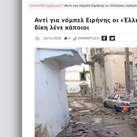
Home
"»
Ενημέρωση
" »
Αντί για νόμπελ Ειρήνης οι «Έλληνες νησιώτε
Αντί για νόμπελ Ειρήνης οι «Έλ
δίκη λένε κάποιοι
..
10/31/2020
_
0
ΕΝΗΜΈΡΩΣΗ,