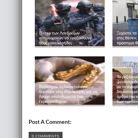
Βίντεο των Λονδρέζων
Ξεχάστε τα
αστυνομικών να «γαζώνουν»
στις θέσεις
τους μακελάρηδες
πρόστιμα 4
Τα ρεζιλίκι
ψευτοπροδε
Βούλγαροι παλαιοντολόγοι
με το σφυρί
ξεκινούν νέες ανασκαφές για να
δημοσιογράφ
βρουν απολιθώματα του
άρθρο του 
Γκρεκοπίθηκου
των «μεταν
Post A Comment:
0 COMMENTS