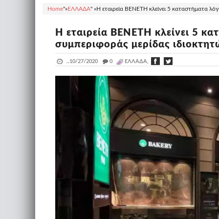
Home
"»
ΕΛΛΑΔΑ
" »
H εταιρεία BENETH κλείνει 5 καταστήματα λό
H εταιρεία BENETH κλείνει 5 κ
συμπεριφοράς μερίδας ιδιοκτητ
..
10/27/2020
_
0
ΕΛΛΑΔΑ,