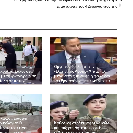
Οι κρητικοί ξανα κτύπησαν Ηράκλειο: Πέθανε η 90χρονη από
τις μαχαιριές του 42χρονου γιου της
Οργή του βουλευτή της
κουλός: Σάλος στα
«Ελληνικής Λύσης» Χήτα: «Οι
ia με τη φωτογράφιση
μετανάστες είναι η 5η φάλαγγα
δίπλα σε άστεγο
του Ερντογάν κι εσείς χαίρεστε;»
γκαζόν, πράσινη
οικολογία: Ο
Καθολική στράτευση γυναικών
ερίπατος» είναι
και αύξηση θητείας προτείνει
αυτοί που τον
έκθεση του Ινστιτούτου