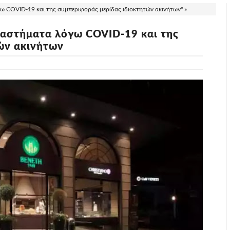
γω COVID-19 και της συμπεριφοράς μερίδας ιδιοκτητών ακινήτων" »
αταστήματα λόγω COVID-19 και της
ών ακινήτων