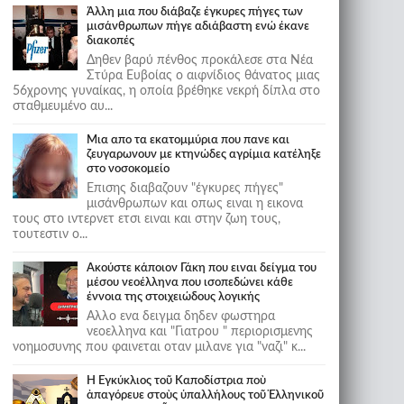
Άλλη μια που διάβαζε έγκυρες πήγες των
μισάνθρωπων πήγε αδιάβαστη ενώ έκανε
διακοπές
Δηθεν βαρύ πένθος προκάλεσε στα Νέα
Στύρα Ευβοίας ο αιφνίδιος θάνατος μιας
56χρονης γυναίκας, η οποία βρέθηκε νεκρή δίπλα στο
σταθμευμένο αυ...
Μια απο τα εκατομμύρια που πανε και
ζευγαρωνουν με κτηνώδες αγρίμια κατέληξε
στο νοσοκομείο
Επισης διαβαζουν "έγκυρες πήγες"
μισάνθρωπων και οπως ειναι η εικονα
τους στο ιντερνετ ετσι ειναι και στην ζωη τους,
τουτεστιν ο...
Ακούστε κάποιον Γάκη που ειναι δείγμα του
μέσου νεοέλληνα που ισοπεδώνει κάθε
έννοια της στοιχειώδους λογικής
Αλλο ενα δειγμα δηδεν φωστηρα
νεοελληνα και "Γιατρου " περιορισμενης
νοημοσυνης που φαινεται οταν μιλανε για "ναζι" κ...
Ἡ Ἐγκύκλιος τοῦ Καποδίστρια ποὺ
ἀπαγόρευε στοὺς ὑπαλλήλους τοῦ Ἑλληνικοῦ