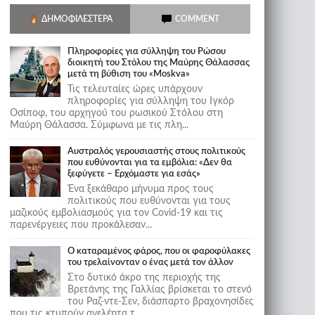
ΔΗΜΟΦΙΛΈΣΤΕΡΑ
COMMENT
Πληροφορίες για σύλληψη του Ρώσου
διοικητή του Στόλου της Mαύρης Θάλασσας
μετά τη βύθιση του «Moskva»
Τις τελευταίες ώρες υπάρχουν
πληροφορίες για σύλληψη του Ιγκόρ
Οσίποφ, του αρχηγού του ρωσικού Στόλου στη
Μαύρη Θάλασσα. Σύμφωνα με τις πλη...
Αυστραλός γερουσιαστής στους πολιτικούς
που ευθύνονται για τα εμβόλια: «Δεν θα
ξεφύγετε – Ερχόμαστε για εσάς»
Ένα ξεκάθαρο μήνυμα προς τους
πολιτικούς που ευθύνονται για τους
μαζικούς εμβολιασμούς για τον Covid-19 και τις
παρενέργειες που προκάλεσαν...
Ο καταραμένος φάρος, που οι φαροφύλακες
του τρελαίνονταν ο ένας μετά τον άλλον
Στο δυτικό άκρο της περιοχής της
Βρετάνης της Γαλλίας βρίσκεται το στενό
του Ραζ-ντε-Σεν, διάσπαρτο βραχονησίδες
που τις κτυπούν ανελέητα τ...