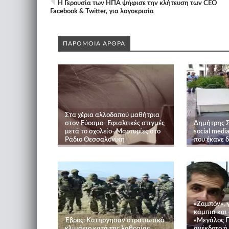
Η Γερουσία των ΗΠΑ ψήφισε την κλήτευση των CEO
Facebook & Twitter, για λογοκρισία
ΠΑΡΟΜΟΙΑ ΑΡΘΡΑ
Στα χέρια αλλοδαπού μαθήτρια
στον Εύοσμο- Εφιαλτικές στιγμές
Δημήτρης Σ
μετά το σχολείο- Μαρτυρίες στο
social med
Ράδιο Θεσσαλονίκη
που έκανε 
«Ζαμπόν», 
κάμπια και 
Έβρος: Κατήργησαν στρατιωτικό
«Μεγάλος Π
κλιμάκιο κατά της λαθραίας
ανέκδοτο ή 