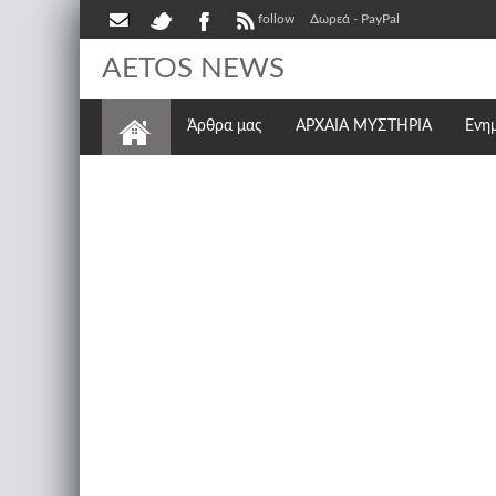
follow
Δωρεά - PayPal
AETOS NEWS
Άρθρα μας
ΑΡΧΑΙΑ ΜΥΣΤΗΡΙΑ
Ενη