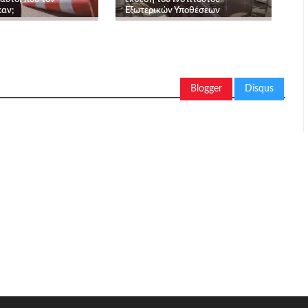
αν;
Εξωτερικών Υποθέσεων
Blogger
Disqus