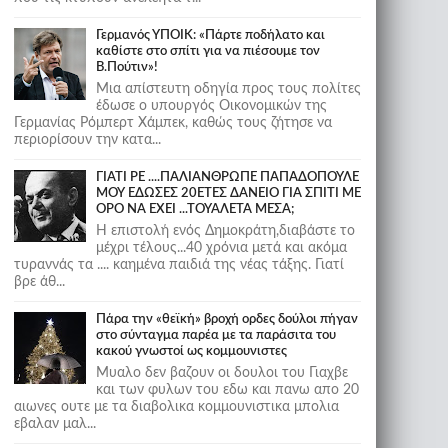
Γερμανός ΥΠΟΙΚ: «Πάρτε ποδήλατο και
καθίστε στο σπίτι για να πιέσουμε τον
Β.Πούτιν»!
Μια απίστευτη οδηγία προς τους πολίτες
έδωσε ο υπουργός Οικονομικών της
Γερμανίας Ρόμπερτ Χάμπεκ, καθώς τους ζήτησε να
περιορίσουν την κατα...
ΓΙΑΤΙ ΡΕ ....ΠΑΛΙΑΝΘΡΩΠΕ ΠΑΠΑΔΟΠΟΥΛΕ
ΜΟΥ ΕΔΩΣΕΣ 20ΕΤΕΣ ΔΑΝΕΙΟ ΓΙΑ ΣΠΙΤΙ ΜΕ
ΟΡΟ ΝΑ ΕΧΕΙ ...ΤΟΥΑΛΕΤΑ ΜΕΣΑ;
Η επιστολή ενός Δημοκράτη,διαβάστε το
μέχρι τέλους...40 χρόνια μετά και ακόμα
τυραννάς τα .... καημένα παιδιά της νέας τάξης. Γιατί
βρε άθ...
Πάρα την «θεϊκή» βροχή ορδες δούλοι πήγαν
στο σύνταγμα παρέα με τα παράσιτα του
κακού γνωστοί ως κομμουνιστες
Μυαλο δεν βαζουν οι δουλοι του Γιαχβε
και των φυλων του εδω και πανω απο 20
αιωνες ουτε με τα διαβολικα κομμουνιστικα μπολια
εβαλαν μαλ...