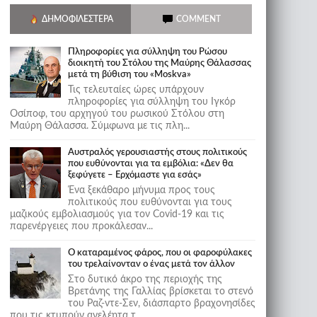
ΔΗΜΟΦΙΛΈΣΤΕΡΑ
COMMENT
Πληροφορίες για σύλληψη του Ρώσου
διοικητή του Στόλου της Mαύρης Θάλασσας
μετά τη βύθιση του «Moskva»
Τις τελευταίες ώρες υπάρχουν
πληροφορίες για σύλληψη του Ιγκόρ
Οσίποφ, του αρχηγού του ρωσικού Στόλου στη
Μαύρη Θάλασσα. Σύμφωνα με τις πλη...
Αυστραλός γερουσιαστής στους πολιτικούς
που ευθύνονται για τα εμβόλια: «Δεν θα
ξεφύγετε – Ερχόμαστε για εσάς»
Ένα ξεκάθαρο μήνυμα προς τους
πολιτικούς που ευθύνονται για τους
μαζικούς εμβολιασμούς για τον Covid-19 και τις
παρενέργειες που προκάλεσαν...
Ο καταραμένος φάρος, που οι φαροφύλακες
του τρελαίνονταν ο ένας μετά τον άλλον
Στο δυτικό άκρο της περιοχής της
Βρετάνης της Γαλλίας βρίσκεται το στενό
του Ραζ-ντε-Σεν, διάσπαρτο βραχονησίδες
που τις κτυπούν ανελέητα τ...