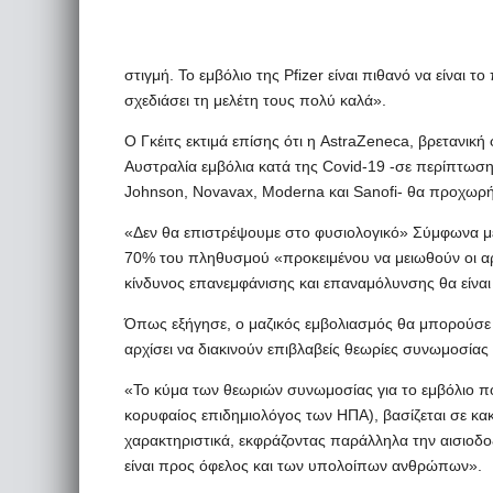
στιγμή. Το εμβόλιο της Pfizer είναι πιθανό να είναι τ
σχεδιάσει τη μελέτη τους πολύ καλά».
Ο Γκέιτς εκτιμά επίσης ότι η AstraZeneca, βρετανικ
Αυστραλία εμβόλια κατά της Covid-19 -σε περίπτωση 
Johnson, Novavax, Moderna και Sanofi- θα προχωρ
«Δεν θα επιστρέψουμε στο φυσιολογικό» Σύμφωνα με 
70% του πληθυσμού «προκειμένου να μειωθούν οι αρ
κίνδυνος επανεμφάνισης και επαναμόλυνσης θα είνα
Όπως εξήγησε, ο μαζικός εμβολιασμός θα μπορούσε
αρχίσει να διακινούν επιβλαβείς θεωρίες συνωμοσίας 
«Το κύμα των θεωριών συνωμοσίας για το εμβόλιο πο
κορυφαίος επιδημιολόγος των ΗΠΑ), βασίζεται σε κακ
χαρακτηριστικά, εκφράζοντας παράλληλα την αισιοδοξ
είναι προς όφελος και των υπολοίπων ανθρώπων».