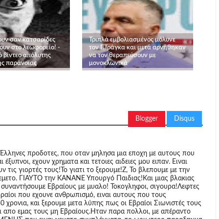
ουν σαν κατσαρίδες
Τριπλά εμβολιασμένος μόλυνε
ουν στο λεωφορείο! -
τον Γ.Τράγκα και μετά αρνήθηκαν
ό βίντεο απόλυτης
να τον θεραπεύσουν με
ής παράνοιας
μονοκλωνικά
Blogger
Disqus
 οι Έλληνες προδοτες, που οταν μηλησα μια εποχη με αυτους που
ι έξυπνοι, εχουν χρηματα και τετοιες αιδειες μου ειπαν. Ειναι
 τις γιορτές τους!Το γιατι το ξερουμε!Ζ, Το βλεπουμε με την
 εμετο. ΓΙΑΥΤΟ την ΚΑΝΑΝΕ Υπουργό Παιδιας!Και μιας βλακιας
να συναντήσουμε Εβραίους με μυαλο! Τοκογληφοι, σιγουρα!Λεφτες
 Εβραίοι που εχουνε ανθρωπισμό, ειναι αυτους που τους
0 χρονια, και ξερουμε μετα λύπης πως οι Εβραίοι Σιωνιστές τους
αι απο εμας τους μη Εβραίους.Ηταν παρα πολλοι, με απέραντο