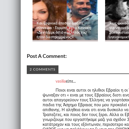
Και ξαφνικά έπεσαν απο τα
Τους ψεκάζ
σύννεφα - Γαρμπή κατά Κανάκη:
για να ανέβ
«Δεν ήξερε ότι ο κολλητός του
Σοκαριστικ
ήταν διεστραμμένος;»
υγειονομικ
Post A Comment:
2 COMMENTS
vasilia
είπε...
Ποιοι ειναι αυτοι οι ηλιθιοι Εβραίοι η
ψωναξαν οτι « ειναι με τους Εβραίους διοτι εινα
αυτοι απαγορεύουν τους Έλληνες να γιορτάσουν
παιδια της Άσχημο Εβραιας που μου προκαλεί
απιθανης. Η αληθεια ειναι οτι ειναι δυσκολο 
Τραπεζιτες, και ποιος δεν τους ξερει. Αλλα οι
γνωριζουμε που εργαστήκαμε μαζι για σχεδον 3
κατάτρεχαν και τους εξόντωναν, περισοτερο κ