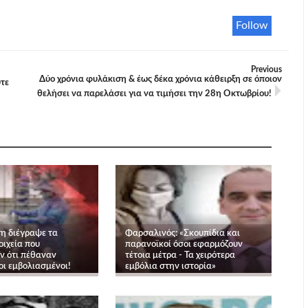
Follow
Previous
Δύο χρόνια φυλάκιση & έως δέκα χρόνια κάθειρξη σε όποιον
τε
θελήσει να παρελάσει για να τιμήσει την 28η Οκτωβρίου!
η διέγραψε τα
Φαρσαλινός: «Σκουπίδια και
οιχεία που
παρανοϊκοί όσοι εφαρμόζουν
ν ότι πέθαναν
τέτοια μέτρα - Τα χειρότερα
οι εμβολιασμένοι!
εμβόλια στην ιστορία»