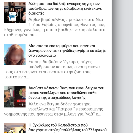
Άλλη μια που διάβαζε έγκυρες πήγες των
μισάνθρωπων πήγε αδιάβαστη ενώ έκανε
διακοπές
Δηθεν βαρύ πένθος προκάλεσε στα Νέα
Στύρα Ευβοίας ο αιφνίδιος θάνατος μιας
56χρονης γυναίκας, η οποία βρέθηκε νεκρή δίπλα στο
σταθμευμένο αυ...
Μια απο τα εκατομμύρια που πανε και
ζευγαρωνουν με κτηνώδες αγρίμια κατέληξε
στο νοσοκομείο
Επισης διαβαζουν "έγκυρες πήγες"
μισάνθρωπων και οπως ειναι η εικονα
τους στο ιντερνετ ετσι ειναι και στην ζωη τους,
τουτεστιν ο...
Ακούστε κάποιον Γάκη που ειναι δείγμα του
μέσου νεοέλληνα που ισοπεδώνει κάθε
έννοια της στοιχειώδους λογικής
Αλλο ενα δειγμα δηδεν φωστηρα
νεοελληνα και "Γιατρου " περιορισμενης
νοημοσυνης που φαινεται οταν μιλανε για "ναζι" κ...
Ἡ Ἐγκύκλιος τοῦ Καποδίστρια ποὺ
ἀπαγόρευε στοὺς ὑπαλλήλους τοῦ Ἑλληνικοῦ