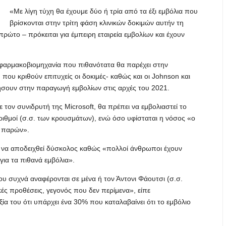
«Με λίγη τύχη θα έχουμε δύο ή τρία από τα έξι εμβόλια που
βρίσκονται στην τρίτη φάση κλινικών δοκιμών αυτήν τη
ο πρώτο – πρόκειται για έμπειρη εταιρεία εμβολίων και έχουν
ή φαρμακοβιομηχανία που πιθανότατα θα παρέχει στην
που κριθούν επιτυχείς οι δοκιμές- καθώς και οι Johnson και
ήσουν στην παραγωγή εμβολίων στις αρχές του 2021.
τον συνιδρυτή της Microsoft, θα πρέπει να εμβολιαστεί το
ιθμοί (σ.σ. των κρουσμάτων), ενώ όσο υφίσταται η νόσος «ο
ι παρών».
 να αποδειχθεί δύσκολος καθώς «πολλοί άνθρωποι έχουν
για τα πιθανά εμβόλια».
υ συχνά αναφέρονται σε μένα ή τον Άντονι Φάουτσι (σ.σ.
ές προθέσεις, γεγονός που δεν περίμενα», είπε
ία του ότι υπάρχει ένα 30% που καταλαβαίνει ότι το εμβόλιο