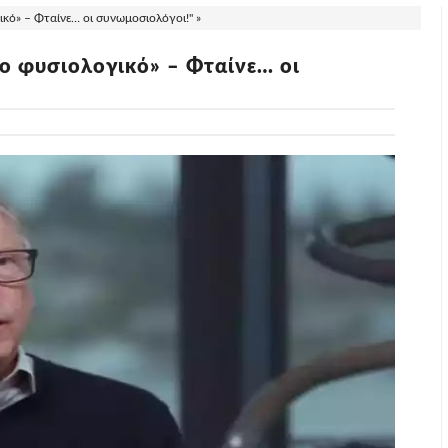
ικό» – Φταίνε… οι συνωμοσιολόγοι!" »
το φυσιολογικό» – Φταίνε… οι