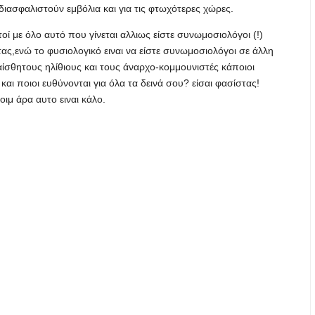
διασφαλιστούν εμβόλια και για τις φτωχότερες χώρες.
ί με όλο αυτό που γίνεται αλλιως είστε συνωμοσιολόγοι (!)
ας,ενώ το φυσιολογικό ειναι να είστε συνωμοσιολόγοι σε άλλη
αίσθητους ηλίθιους και τους άναρχο-κομμουνιστές κάποιοι
και ποιοι ευθύνονται για όλα τα δεινά σου? είσαι φασίστας!
κοιμ άρα αυτο ειναι κάλο.