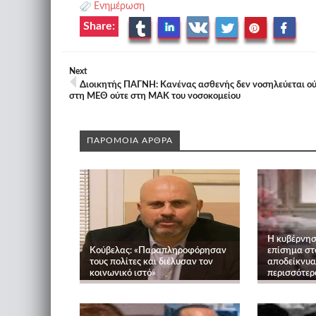
Ενημέρωση
Share:
Next
Διοικητής ΠΑΓΝΗ: Κανένας ασθενής δεν νοσηλεύεται ού
στη ΜΕΘ ούτε στη ΜΑΚ του νοσοκομείου
ΠΑΡΟΜΟΙΑ ΑΡΘΡΑ
Η κυβέρνησ
Κούβελας: «Παραπληροφόρησαν
επίσημα στ
τους πολίτες και διέλυσαν τον
αποδείκνυα
κοινωνικό ιστό»
περισσότερ