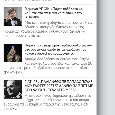
Γερμανός ΥΠΟΙΚ: «Πάρτε ποδήλατο και
καθίστε στο σπίτι για να πιέσουμε τον
Β.Πούτιν»!
Μια απίστευτη οδηγία προς τους πολίτες
έδωσε ο υπουργός Οικονομικών της
Γερμανίας Ρόμπερτ Χάμπεκ, καθώς τους ζήτησε να
περιορίσουν την κατα...
Πάρα την «θεϊκή» βροχή ορδες δούλοι πήγαν
στο σύνταγμα παρέα με τα παράσιτα του
κακού γνωστοί ως κομμουνιστες
Μυαλο δεν βαζουν οι δουλοι του Γιαχβε
και των φυλων του εδω και πανω απο 20
αιωνες ουτε με τα διαβολικα κομμουνιστικα μπολια
εβαλαν μαλ...
ΓΙΑΤΙ ΡΕ ....ΠΑΛΙΑΝΘΡΩΠΕ ΠΑΠΑΔΟΠΟΥΛΕ
ΜΟΥ ΕΔΩΣΕΣ 20ΕΤΕΣ ΔΑΝΕΙΟ ΓΙΑ ΣΠΙΤΙ ΜΕ
ΟΡΟ ΝΑ ΕΧΕΙ ...ΤΟΥΑΛΕΤΑ ΜΕΣΑ;
Η επιστολή ενός Δημοκράτη,διαβάστε το
μέχρι τέλους...40 χρόνια μετά και ακόμα
τυραννάς τα .... καημένα παιδιά της νέας τάξης. Γιατί
βρε άθ...