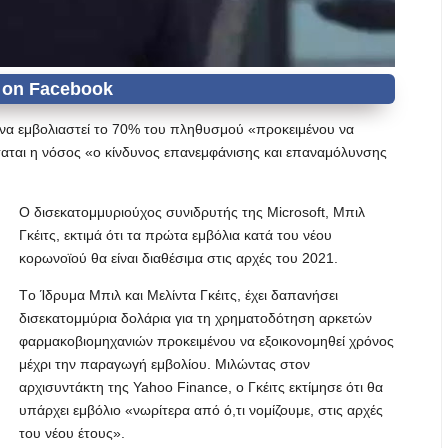
 να εμβολιαστεί το 70% του πληθυσμού «προκειμένου να
ταται η νόσος «ο κίνδυνος επανεμφάνισης και επαναμόλυνσης
Ο δισεκατομμυριούχος συνιδρυτής της Microsoft, Μπιλ
Γκέιτς, εκτιμά ότι τα πρώτα εμβόλια κατά του νέου
κορωνοϊού θα είναι διαθέσιμα στις αρχές του 2021.
Tο Ίδρυμα Μπιλ και Μελίντα Γκέιτς, έχει δαπανήσει
δισεκατομμύρια δολάρια για τη χρηματοδότηση αρκετών
φαρμακοβιομηχανιών προκειμένου να εξοικονομηθεί χρόνος
μέχρι την παραγωγή εμβολίου. Μιλώντας στον
αρχισυντάκτη της Yahoo Finance, o Γκέιτς εκτίμησε ότι θα
υπάρχει εμβόλιο «νωρίτερα από ό,τι νομίζουμε, στις αρχές
του νέου έτους».