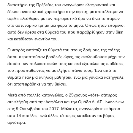
δικαστήριο της Πρέβεζας του αναγνώρισε ελαφρυντικά και
έδωσε ανασταλτικό χαρακτήρα στην έφεση, με αποτέλεσμα να
αφεθεί ελεύθερος με τον περιοριστικό όρο να δίνει το παρών
στο αστυνομικό τμήμα μια φορά το μήνα. Όπως ήταν επόμενο,
αυτό δεν άρεσε στα θύματά του που παραβρέθηκαν στην δίκη
και κατέθεσαν εναντίον του.
Ο νεαρός εντόπιζε τα θύματά του στους δρόμους της πόλης
όπου περπατούσαν βραδινές ώρες, τις ακολουθούσε μέχρι την
είσοδο των πολυκατοικιών τους και εκεί εξαπέλυε τις επιθέσεις
του προσπαθώντας να ασελγήσει πάνω τους. Ένα από τα
θύματα ήταν μία ανήλικη μαθήτρια, ενώ μία γυναίκα κατήγγειλε
ότι αποπειράθηκε να την βιάσει.
Μετά από πολλές καταγγελίες, ο 25χρονος –τότε- σάτυρος
συνελήφθη από την Ασφάλεια και την Ομάδα ΔΙ.ΑΣ. Ιωαννίνων
στις 9 Οκτωβρίου του 2017. Μάλιστα, αναγνωρίστηκε άμεσα
από 14 κοπέλες, ενώ άλλες τέσσερις κατέθεσαν σε βάρος
αργότερα.