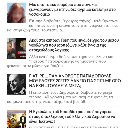
Μια απο τα εκατομμύρια που πανε και
ζευγαρωνουν με κτηνώδες αγρίμια κατέληξε στο
νοσοκομείο
Επισης διαβαζουν "έγκυρες πήγες" μισάνθρωπων
και οπως ειναι η εικονα τους στο ιντερνετ ετσι ειναι
και στην ζωη τους, τουτεστιν ο...
Ακούστε κάποιον Γάκη που ειναι δείγμα του μέσου
νεοέλληνα που ισοπεδώνει κάθε έννοια της
στοιχειώδους λογικής
Αλλο ενα δειγμα δηδεν φωστηρα νεοελληνα και
"Γιατρου " περιορισμενης νοημοσυνης που
φαινεται οταν μιλανε για "ναζι" κ...
ΓΙΑΤΙ ΡΕ ....ΠΑΛΙΑΝΘΡΩΠΕ ΠΑΠΑΔΟΠΟΥΛΕ
ΜΟΥ ΕΔΩΣΕΣ 20ΕΤΕΣ ΔΑΝΕΙΟ ΓΙΑ ΣΠΙΤΙ ΜΕ ΟΡΟ
ΝΑ ΕΧΕΙ ...ΤΟΥΑΛΕΤΑ ΜΕΣΑ;
Η επιστολή ενός Δημοκράτη,διαβάστε το μέχρι
τέλους...40 χρόνια μετά και ακόμα τυραννάς τα ....
καημένα παιδιά της νέας τάξης. Γιατί βρε άθ...
Ἡ Ἐγκύκλιος τοῦ Καποδίστρια ποὺ ἀπαγόρευε
στοὺς ὑπαλλήλους τοῦ Ἑλληνικοῦ Δημοσίου νὰ
εἶναι Τέκτονες!
Ο ΚΥΒΕΡΝΗΤΗΣ ΤΗΣ ΕΛΛΑΔΟΣ ΕΓΚΥΚΛΙΟΣ ΑΡ.