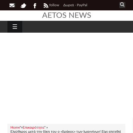
follow
Δωρεά - PayPal
AETOS NEWS
☰
Home
"»
Επικαιρότητα
" »
Ελεύθερος μετά την δίκη του ο «δράκος» των Ιωαννίνων! Είχε επιτεθεί