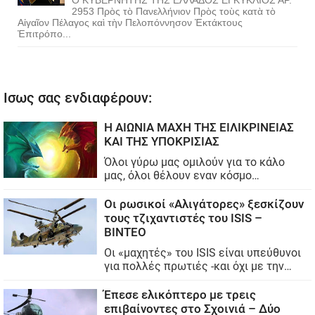
2953 Πρὸς τὸ Πανελλήνιον Πρὸς τοὺς κατὰ τὸ
Αἰγαῖον Πέλαγος καὶ τὴν Πελοπόννησον Ἐκτάκτους
Ἐπιτρόπο...