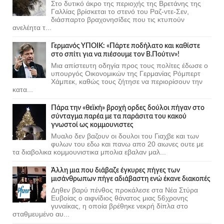
Στο δυτικό άκρο της περιοχής της Βρετάνης της
Γαλλίας βρίσκεται το στενό του Ραζ-ντε-Σεν,
διάσπαρτο βραχονησίδες που τις κτυπούν
ανελέητα τ...
Γερμανός ΥΠΟΙΚ: «Πάρτε ποδήλατο και καθίστε
στο σπίτι για να πιέσουμε τον Β.Πούτιν»!
Μια απίστευτη οδηγία προς τους πολίτες έδωσε ο
υπουργός Οικονομικών της Γερμανίας Ρόμπερτ
Χάμπεκ, καθώς τους ζήτησε να περιορίσουν την
κατα...
Πάρα την «θεϊκή» βροχή ορδες δούλοι πήγαν στο
σύνταγμα παρέα με τα παράσιτα του κακού
γνωστοί ως κομμουνιστες
Μυαλο δεν βαζουν οι δουλοι του Γιαχβε και των
φυλων του εδω και πανω απο 20 αιωνες ουτε με
τα διαβολικα κομμουνιστικα μπολια εβαλαν μαλ...
Άλλη μια που διάβαζε έγκυρες πήγες των
μισάνθρωπων πήγε αδιάβαστη ενώ έκανε διακοπές
Δηθεν βαρύ πένθος προκάλεσε στα Νέα Στύρα
Ευβοίας ο αιφνίδιος θάνατος μιας 56χρονης
γυναίκας, η οποία βρέθηκε νεκρή δίπλα στο
σταθμευμένο αυ...