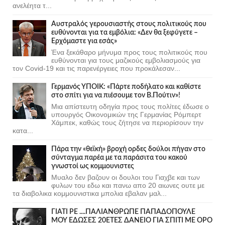
ανελέητα τ...
Αυστραλός γερουσιαστής στους πολιτικούς που
ευθύνονται για τα εμβόλια: «Δεν θα ξεφύγετε –
Ερχόμαστε για εσάς»
Ένα ξεκάθαρο μήνυμα προς τους πολιτικούς που
ευθύνονται για τους μαζικούς εμβολιασμούς για
τον Covid-19 και τις παρενέργειες που προκάλεσαν...
Γερμανός ΥΠΟΙΚ: «Πάρτε ποδήλατο και καθίστε
στο σπίτι για να πιέσουμε τον Β.Πούτιν»!
Μια απίστευτη οδηγία προς τους πολίτες έδωσε ο
υπουργός Οικονομικών της Γερμανίας Ρόμπερτ
Χάμπεκ, καθώς τους ζήτησε να περιορίσουν την
κατα...
Πάρα την «θεϊκή» βροχή ορδες δούλοι πήγαν στο
σύνταγμα παρέα με τα παράσιτα του κακού
γνωστοί ως κομμουνιστες
Μυαλο δεν βαζουν οι δουλοι του Γιαχβε και των
φυλων του εδω και πανω απο 20 αιωνες ουτε με
τα διαβολικα κομμουνιστικα μπολια εβαλαν μαλ...
ΓΙΑΤΙ ΡΕ ....ΠΑΛΙΑΝΘΡΩΠΕ ΠΑΠΑΔΟΠΟΥΛΕ
ΜΟΥ ΕΔΩΣΕΣ 20ΕΤΕΣ ΔΑΝΕΙΟ ΓΙΑ ΣΠΙΤΙ ΜΕ ΟΡΟ