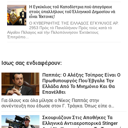
Ἡ Ἐγκύκλιος τοῦ Καποδίστρια ποὺ ἀπαγόρευε
στοὺς ὑπαλλήλους τοῦ Ἑλληνικοῦ Δημοσίου νὰ
εἶναι Τέκτονες!
Ο ΚΥΒΕΡΝΗΤΗΣ ΤΗΣ ΕΛΛΑΔΟΣ ΕΓΚΥΚΛΙΟΣ ΑΡ.
2953 Πρὸς τὸ Πανελλήνιον Πρὸς τοὺς κατὰ τὸ
Αἰγαῖον Πέλαγος καὶ τὴν Πελοπόννησον Ἐκτάκτους
Ἐπιτρόπο...