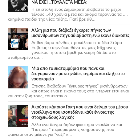
ΝΑ ΕΧΕΙ ...ΤΟΥΑΛΕΤΑ ΜΕΣΑ;
Η επιστολή ενός Δημοκράτη,διαβάστε το μέχρι
τέλους...40 χρόνια μετά και ακόμα τυραννάς τα ....
καημένα παιδιά της νέας τάξης. Γιατί βρε άθ...
Άλλη μια που διάβαζε έγκυρες πήγες των
μισάνθρωπων πήγε αδιάβαστη ενώ έκανε διακοπές
Δηθεν βαρύ πένθος προκάλεσε στα Νέα Στύρα
Ευβοίας ο αιφνίδιος θάνατος μιας 56χρονης
γυναίκας, η οποία βρέθηκε νεκρή δίπλα στο
σταθμευμένο αυ...
Μια απο τα εκατομμύρια που πανε και
ζευγαρωνουν με κτηνώδες αγρίμια κατέληξε στο
νοσοκομείο
Επισης διαβαζουν "έγκυρες πήγες" μισάνθρωπων
και οπως ειναι η εικονα τους στο ιντερνετ ετσι ειναι
και στην ζωη τους, τουτεστιν ο...
Ακούστε κάποιον Γάκη που ειναι δείγμα του μέσου
νεοέλληνα που ισοπεδώνει κάθε έννοια της
στοιχειώδους λογικής
Αλλο ενα δειγμα δηδεν φωστηρα νεοελληνα και
"Γιατρου " περιορισμενης νοημοσυνης που
φαινεται οταν μιλανε για "ναζι" κ...