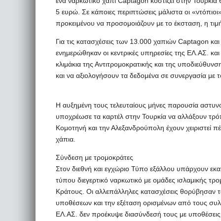
ένα ναρκωτικό χάπι Captagon κοστίζει στην Τουρκία 
5 ευρώ. Σε κάποιες περιπτώσεις μάλιστα οι «ντόπιο
προκειμένου να προσομοιάζουν με το έκσταση, η τιμή
Για τις κατασχέσεις των 13.000 χαπιών Captagon κα
ενημερώθηκαν οι κεντρικές υπηρεσίες της ΕΛ.ΑΣ. κα
κλιμάκια της Αντιτρομοκρατικής και της υποδιεύθυν
και να αξιολογήσουν τα δεδομένα σε συνεργασία με
Η αυξημένη τους τελευταίους μήνες παρουσία αστυν
υποχρέωσε τα καρτέλ στην Τουρκία να αλλάξουν τρό
Κομοτηνή και την Αλεξανδρούπολη έχουν χειριστεί πέ
χάπια.
Σύνδεση με τρομοκράτες
Στον διεθνή και εγχώριο Τύπο εξάλλου υπάρχουν εκ
τύπου διεγερτικό ναρκωτικό με ομάδες ισλαμικής τρο
Κράτους. Οι αλλεπάλληλες κατασχέσεις θορύβησαν 
υποθέσεων και την εξέταση ορισμένων από τους συλ
ΕΛ.ΑΣ. δεν προέκυψε διασύνδεσή τους με υποθέσεις 