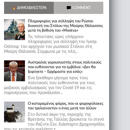
ΔΗΜΟΦΙΛΈΣΤΕΡΑ
COMMENT
Πληροφορίες για σύλληψη του Ρώσου
διοικητή του Στόλου της Mαύρης Θάλασσας
μετά τη βύθιση του «Moskva»
Τις τελευταίες ώρες υπάρχουν
πληροφορίες για σύλληψη του Ιγκόρ
Οσίποφ, του αρχηγού του ρωσικού Στόλου στη
Μαύρη Θάλασσα. Σύμφωνα με τις πλη...
Αυστραλός γερουσιαστής στους πολιτικούς
που ευθύνονται για τα εμβόλια: «Δεν θα
ξεφύγετε – Ερχόμαστε για εσάς»
Ένα ξεκάθαρο μήνυμα προς τους
πολιτικούς που ευθύνονται για τους
μαζικούς εμβολιασμούς για τον Covid-19 και τις
παρενέργειες που προκάλεσαν...
Ο καταραμένος φάρος, που οι φαροφύλακες
του τρελαίνονταν ο ένας μετά τον άλλον
Στο δυτικό άκρο της περιοχής της
Βρετάνης της Γαλλίας βρίσκεται το στενό
του Ραζ-ντε-Σεν, διάσπαρτο βραχονησίδες
που τις κτυπούν ανελέητα τ...