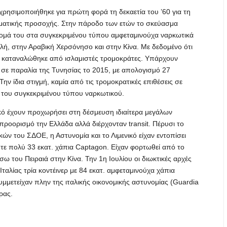
 χρησιμοποιήθηκε για πρώτη φορά τη δεκαετία του ’60 για τη
μματικής προσοχής. Στην πάροδο των ετών το σκεύασμα
ομά του στα συγκεκριμένου τύπου αμφεταμινούχα ναρκωτικά
λή, στην Αραβική Χερσόνησο και στην Κίνα. Με δεδομένο ότι
να καταναλώθηκε από ισλαμιστές τρομοκράτες. Υπάρχουν
 σε παραλία της Τυνησίας το 2015, με απολογισμό 27
ν ίδια στιγμή, καμία από τις τρομοκρατικές επιθέσεις σε
 του συγκεκριμένου τύπου ναρκωτικού.
κό έχουν προχωρήσει στη δέσμευση ιδιαίτερα μεγάλων
προορισμό την Ελλάδα αλλά διέρχονταν transit. Πέρυσι το
ών του ΣΔΟΕ, η Αστυνομία και το Λιμενικό είχαν εντοπίσει
ούτε πολύ 33 εκατ. χάπια Captagon. Eίχαν φορτωθεί από το
σω του Πειραιά στην Κίνα. Την 1η Ιουλίου οι διωκτικές αρχές
Ιταλίας τρία κοντέινερ με 84 εκατ. αμφεταμινούχα χάπια
μμετείχαν πλην της ιταλικής οικονομικής αστυνομίας (Guardia
ρας.