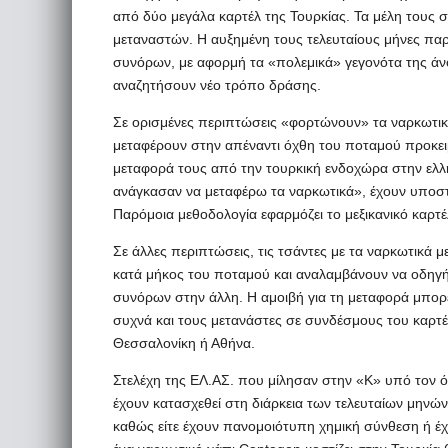
από δύο μεγάλα καρτέλ της Τουρκίας. Τα μέλη τους 
μεταναστών. Η αυξημένη τους τελευταίους μήνες πα
συνόρων, με αφορμή τα «πολεμικά» γεγονότα της άνο
αναζητήσουν νέο τρόπο δράσης.
Σε ορισμένες περιπτώσεις «φορτώνουν» τα ναρκωτικ
μεταφέρουν στην απέναντι όχθη του ποταμού προκει
μεταφορά τους από την τουρκική ενδοχώρα στην ελλ
ανάγκασαν να μεταφέρω τα ναρκωτικά», έχουν υποστη
Παρόμοια μεθοδολογία εφαρμόζει το μεξικανικό καρτέ
Σε άλλες περιπτώσεις, τις τσάντες με τα ναρκωτικά 
κατά μήκος του ποταμού και αναλαμβάνουν να οδηγή
συνόρων στην άλλη. Η αμοιβή για τη μεταφορά μπορε
συχνά και τους μετανάστες σε συνδέσμους του καρτ
Θεσσαλονίκη ή Αθήνα.
Στελέχη της ΕΛ.ΑΣ. που μίλησαν στην «Κ» υπό τον 
έχουν κατασχεθεί στη διάρκεια των τελευταίων μηνών
καθώς είτε έχουν πανομοιότυπη χημική σύνθεση ή έχ