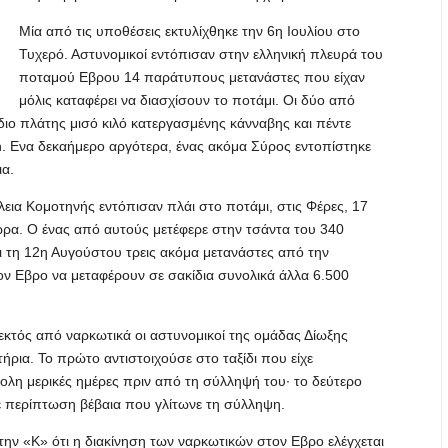
Μία από τις υποθέσεις εκτυλίχθηκε την 6η Ιουλίου στο
Τυχερό. Αστυνομικοί εντόπισαν στην ελληνική πλευρά του
ποταμού Εβρου 14 παράτυπους μετανάστες που είχαν
μόλις καταφέρει να διασχίσουν το ποτάμι. Οι δύο από
ίδιο πλάτης μισό κιλό κατεργασμένης κάνναβης και πέντε
n. Ενα δεκαήμερο αργότερα, ένας ακόμα Σύρος εντοπίστηκε
ια.
εια Κομοτηνής εντόπισαν πλάι στο ποτάμι, στις Φέρες, 17
ώρα. Ο ένας από αυτούς μετέφερε στην τσάντα του 340
ι τη 12η Αυγούστου τρεις ακόμα μετανάστες από την
τον Εβρο να μεταφέρουν σε σακίδια συνολικά άλλα 6.500
εκτός από ναρκωτικά οι αστυνομικοί της ομάδας Δίωξης
ρια. Το πρώτο αντιστοιχούσε στο ταξίδι που είχε
λη μερικές ημέρες πριν από τη σύλληψή του· το δεύτερο
 περίπτωση βέβαια που γλίτωνε τη σύλληψη.
την «Κ» ότι η διακίνηση των ναρκωτικών στον Εβρο ελέγχεται