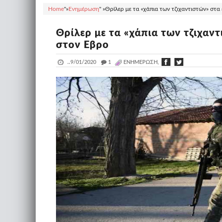
Home
"»
Ενημέρωση
" »
Θρίλερ με τα «χάπια των τζιχαντιστών» στα
Θρίλερ με τα «χάπια των τζιχαν
στον Εβρο
..
9/01/2020
_
1
ΕΝΗΜΈΡΩΣΗ,