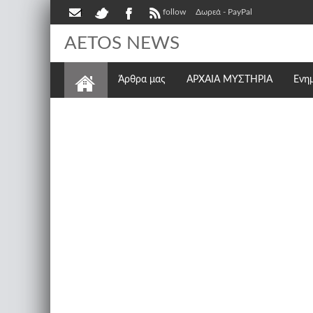
follow
Δωρεά - PayPal
AETOS NEWS
Άρθρα μας
ΑΡΧΑΙΑ ΜΥΣΤΗΡΙΑ
Ενη