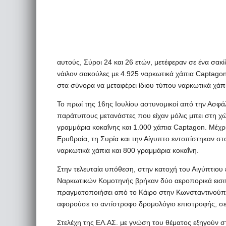
αυτούς, Σύροι 24 και 26 ετών, μετέφεραν σε ένα σακ
νάιλον σακούλες με 4.925 ναρκωτικά χάπια Captago
στα σύνορα να μεταφέρει ίδιου τύπου ναρκωτικά χάπ
Το πρωί της 16ης Ιουλίου αστυνομικοί από την Ασφάλ
παράτυπους μετανάστες που είχαν μόλις μπει στη χ
γραμμάρια κοκαΐνης και 1.000 χάπια Captagon. Mέχρ
Ερυθραία, τη Συρία και την Αίγυπτο εντοπίστηκαν σ
ναρκωτικά χάπια και 800 γραμμάρια κοκαΐνη.
Στην τελευταία υπόθεση, στην κατοχή του Αιγύπτιου 
Ναρκωτικών Κομοτηνής βρήκαν δύο αεροπορικά εισιτή
πραγματοποιήσει από το Κάιρο στην Κωνσταντινούπο
αφορούσε το αντίστροφο δρομολόγιο επιστροφής, σε
Στελέχη της ΕΛ.ΑΣ. με γνώση του θέματος εξηγούν σ