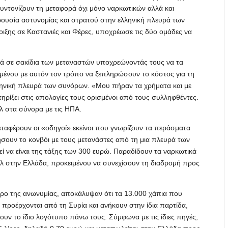
συντονίζουν τη μεταφορά όχι μόνο ναρκωτικών αλλά και
ρουσία αστυνομίας και στρατού στην ελληνική πλευρά των
ιξης σε Καστανιές και Φέρες, υποχρέωσε τις δύο ομάδες να
ά σε σακίδια των μεταναστών υποχρεώνοντάς τους να τα
μένου με αυτόν τον τρόπο να ξεπληρώσουν το κόστος για τη
ηνική πλευρά των συνόρων. «Μου πήραν τα χρήματα και με
ρίξει στις απολογίες τους ορισμένοι από τους συλληφθέντες.
λ στα σύνορα με τις ΗΠΑ.
μεταφέρουν οι «οδηγοί» εκείνοι που γνωρίζουν τα περάσματα
σουν το κονβόι με τους μετανάστες από τη μια πλευρά των
ί να είναι της τάξης των 300 ευρώ. Παραδίδουν τα ναρκωτικά
έλ στην Ελλάδα, προκειμένου να συνεχίσουν τη διαδρομή προς
όρο της ανωνυμίας, αποκάλυψαν ότι τα 13.000 χάπια που
 προέρχονται από τη Συρία και ανήκουν στην ίδια παρτίδα,
ουν το ίδιο λογότυπο πάνω τους. Σύμφωνα με τις ίδιες πηγές,