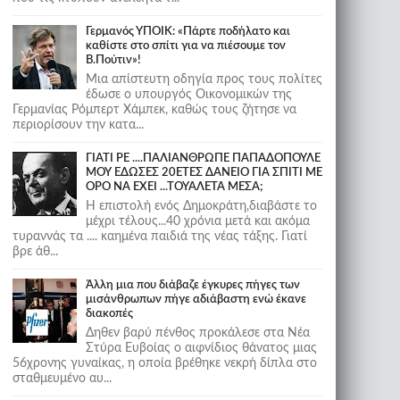
Γερμανός ΥΠΟΙΚ: «Πάρτε ποδήλατο και
καθίστε στο σπίτι για να πιέσουμε τον
Β.Πούτιν»!
Μια απίστευτη οδηγία προς τους πολίτες
έδωσε ο υπουργός Οικονομικών της
Γερμανίας Ρόμπερτ Χάμπεκ, καθώς τους ζήτησε να
περιορίσουν την κατα...
ΓΙΑΤΙ ΡΕ ....ΠΑΛΙΑΝΘΡΩΠΕ ΠΑΠΑΔΟΠΟΥΛΕ
ΜΟΥ ΕΔΩΣΕΣ 20ΕΤΕΣ ΔΑΝΕΙΟ ΓΙΑ ΣΠΙΤΙ ΜΕ
ΟΡΟ ΝΑ ΕΧΕΙ ...ΤΟΥΑΛΕΤΑ ΜΕΣΑ;
Η επιστολή ενός Δημοκράτη,διαβάστε το
μέχρι τέλους...40 χρόνια μετά και ακόμα
τυραννάς τα .... καημένα παιδιά της νέας τάξης. Γιατί
βρε άθ...
Άλλη μια που διάβαζε έγκυρες πήγες των
μισάνθρωπων πήγε αδιάβαστη ενώ έκανε
διακοπές
Δηθεν βαρύ πένθος προκάλεσε στα Νέα
Στύρα Ευβοίας ο αιφνίδιος θάνατος μιας
56χρονης γυναίκας, η οποία βρέθηκε νεκρή δίπλα στο
σταθμευμένο αυ...