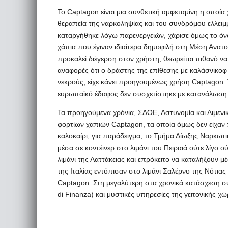
Το Captagon είναι μια συνθετική αμφεταμίνη η οποία
θεραπεία της ναρκοληψίας και του συνδρόμου ελλει
καταργήθηκε λόγω παρενεργειών, χάρισε όμως το όν
χάπια που έγιναν ιδιαίτερα δημοφιλή στη Μέση Ανατο
προκαλεί διέγερση στον χρήστη, θεωρείται πιθανό 
αναφορές ότι ο δράστης της επίθεσης με καλάσνικοφ
νεκρούς, είχε κάνει προηγουμένως χρήση Captagon. Τη
ευρωπαϊκό έδαφος δεν συσχετίστηκε με κατανάλωση
Τα προηγούμενα χρόνια, ΣΔΟΕ, Αστυνομία και Λιμενι
φορτίων χαπιών Captagon, τα οποία όμως δεν είχαν 
καλοκαίρι, για παράδειγμα, το Τμήμα Δίωξης Ναρκωτικ
μέσα σε κοντέινερ στο λιμάνι του Πειραιά ούτε λίγο 
λιμάνι της Λαττάκειας και επρόκειτο να καταλήξουν μέ
της Ιταλίας εντόπισαν στο λιμάνι Σαλέρνο της Νότιας 
Captagon. Στη μεγαλύτερη στα χρονικά κατάσχεση συ
di Finanza) και μυστικές υπηρεσίες της γειτονικής χώ