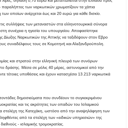
6 λίρες, δηλαδή 0,70 ευρώ και μεταπωλείται στην Ελλάδα προς
ι» παραλήπτες των ναρκωτικών χρωματίζουν τα χάπια
 των οποίων ανέρχεται έως και 20 ευρώ για κάθε δισκίο.
ι τις συλλήψεις των μεταναστών στα ελληνοτουρκικά σύνορα
ι στη συνέχεια η ηγεσία του υπουργείου. Αποφασίστηκε
σης Δίωξης Ναρκωτικών της Αττικής να ταξιδέψουν στον Εβρο
 τους συναδέλφους τους σε Κομοτηνή και Αλεξανδρούπολη.
ομίας και στρατού στην ελληνική πλευρά των συνόρων
πο δράσης. Μέσα σε μόλις 40 μέρες, αστυνομικοί από την
ντε τέτοιες υποθέσεις και έχουν κατασχέσει 13.213 ναρκωτικά
ατοντάδες δημοσιεύματα που συνδέουν το συγκεκριμένου
μοκρατίας και τις ακρότητες των οπαδών του Ισλαμικού
τα στελέχη της Κατεχάκη, ωστόσο από την αναψηλάφηση των
ληφθέντες από τα στελέχη των «ειδικών υπηρεσιών» της
διεθνούς - ισλαμικής τρομοκρατίας.