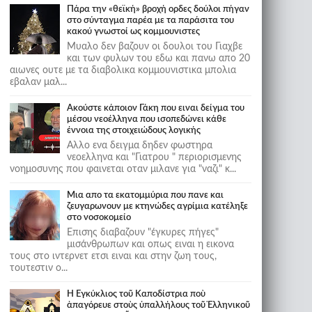
Πάρα την «θεϊκή» βροχή ορδες δούλοι πήγαν
στο σύνταγμα παρέα με τα παράσιτα του
κακού γνωστοί ως κομμουνιστες
Μυαλο δεν βαζουν οι δουλοι του Γιαχβε
και των φυλων του εδω και πανω απο 20
αιωνες ουτε με τα διαβολικα κομμουνιστικα μπολια
εβαλαν μαλ...
Ακούστε κάποιον Γάκη που ειναι δείγμα του
μέσου νεοέλληνα που ισοπεδώνει κάθε
έννοια της στοιχειώδους λογικής
Αλλο ενα δειγμα δηδεν φωστηρα
νεοελληνα και "Γιατρου " περιορισμενης
νοημοσυνης που φαινεται οταν μιλανε για "ναζι" κ...
Μια απο τα εκατομμύρια που πανε και
ζευγαρωνουν με κτηνώδες αγρίμια κατέληξε
στο νοσοκομείο
Επισης διαβαζουν "έγκυρες πήγες"
μισάνθρωπων και οπως ειναι η εικονα
τους στο ιντερνετ ετσι ειναι και στην ζωη τους,
τουτεστιν ο...
Ἡ Ἐγκύκλιος τοῦ Καποδίστρια ποὺ
ἀπαγόρευε στοὺς ὑπαλλήλους τοῦ Ἑλληνικοῦ