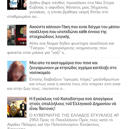
Δηθεν βαρύ πένθος προκάλεσε στα Νέα Στύρα
Ευβοίας ο αιφνίδιος θάνατος μιας 56χρονης
γυναίκας, η οποία βρέθηκε νεκρή δίπλα στο
σταθμευμένο αυ...
Ακούστε κάποιον Γάκη που ειναι δείγμα του μέσου
νεοέλληνα που ισοπεδώνει κάθε έννοια της
στοιχειώδους λογικής
Αλλο ενα δειγμα δηδεν φωστηρα νεοελληνα και
"Γιατρου " περιορισμενης νοημοσυνης που
φαινεται οταν μιλανε για "ναζι" κ...
Μια απο τα εκατομμύρια που πανε και
ζευγαρωνουν με κτηνώδες αγρίμια κατέληξε στο
νοσοκομείο
Επισης διαβαζουν "έγκυρες πήγες" μισάνθρωπων
και οπως ειναι η εικονα τους στο ιντερνετ ετσι ειναι
και στην ζωη τους, τουτεστιν ο...
Ἡ Ἐγκύκλιος τοῦ Καποδίστρια ποὺ ἀπαγόρευε
στοὺς ὑπαλλήλους τοῦ Ἑλληνικοῦ Δημοσίου νὰ
εἶναι Τέκτονες!
Ο ΚΥΒΕΡΝΗΤΗΣ ΤΗΣ ΕΛΛΑΔΟΣ ΕΓΚΥΚΛΙΟΣ ΑΡ.
2953 Πρὸς τὸ Πανελλήνιον Πρὸς τοὺς κατὰ τὸ
Αἰγαῖον Πέλαγος καὶ τὴν Πελοπόννησον Ἐκτάκτους
Ἐπιτρόπο...