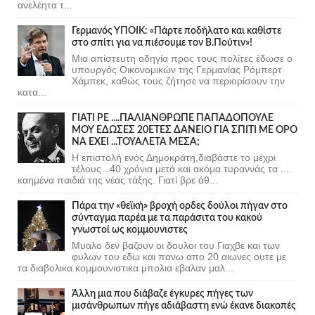
ανελέητα τ...
Γερμανός ΥΠΟΙΚ: «Πάρτε ποδήλατο και καθίστε
στο σπίτι για να πιέσουμε τον Β.Πούτιν»!
Μια απίστευτη οδηγία προς τους πολίτες έδωσε ο
υπουργός Οικονομικών της Γερμανίας Ρόμπερτ
Χάμπεκ, καθώς τους ζήτησε να περιορίσουν την
κατα...
ΓΙΑΤΙ ΡΕ ....ΠΑΛΙΑΝΘΡΩΠΕ ΠΑΠΑΔΟΠΟΥΛΕ
ΜΟΥ ΕΔΩΣΕΣ 20ΕΤΕΣ ΔΑΝΕΙΟ ΓΙΑ ΣΠΙΤΙ ΜΕ ΟΡΟ
ΝΑ ΕΧΕΙ ...ΤΟΥΑΛΕΤΑ ΜΕΣΑ;
Η επιστολή ενός Δημοκράτη,διαβάστε το μέχρι
τέλους...40 χρόνια μετά και ακόμα τυραννάς τα ....
καημένα παιδιά της νέας τάξης. Γιατί βρε άθ...
Πάρα την «θεϊκή» βροχή ορδες δούλοι πήγαν στο
σύνταγμα παρέα με τα παράσιτα του κακού
γνωστοί ως κομμουνιστες
Μυαλο δεν βαζουν οι δουλοι του Γιαχβε και των
φυλων του εδω και πανω απο 20 αιωνες ουτε με
τα διαβολικα κομμουνιστικα μπολια εβαλαν μαλ...
Άλλη μια που διάβαζε έγκυρες πήγες των
μισάνθρωπων πήγε αδιάβαστη ενώ έκανε διακοπές