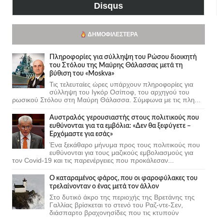
Disqus
ΔΗΜΟΦΙΛΈΣΤΕΡΑ
Πληροφορίες για σύλληψη του Ρώσου διοικητή
του Στόλου της Mαύρης Θάλασσας μετά τη
βύθιση του «Moskva»
Τις τελευταίες ώρες υπάρχουν πληροφορίες για
σύλληψη του Ιγκόρ Οσίποφ, του αρχηγού του
ρωσικού Στόλου στη Μαύρη Θάλασσα. Σύμφωνα με τις πλη...
Αυστραλός γερουσιαστής στους πολιτικούς που
ευθύνονται για τα εμβόλια: «Δεν θα ξεφύγετε –
Ερχόμαστε για εσάς»
Ένα ξεκάθαρο μήνυμα προς τους πολιτικούς που
ευθύνονται για τους μαζικούς εμβολιασμούς για
τον Covid-19 και τις παρενέργειες που προκάλεσαν...
Ο καταραμένος φάρος, που οι φαροφύλακες του
τρελαίνονταν ο ένας μετά τον άλλον
Στο δυτικό άκρο της περιοχής της Βρετάνης της
Γαλλίας βρίσκεται το στενό του Ραζ-ντε-Σεν,
διάσπαρτο βραχονησίδες που τις κτυπούν