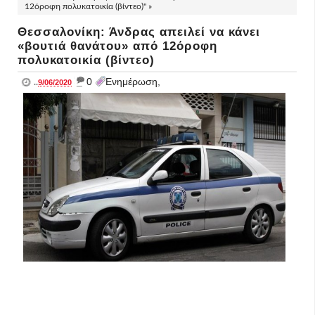
12όροφη πολυκατοικία (βίντεο)" »
Θεσσαλονίκη: Άνδρας απειλεί να κάνει
«βουτιά θανάτου» από 12όροφη
πολυκατοικία (βίντεο)
_
0
Ενημέρωση,
..
9/06/2020