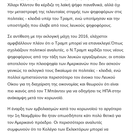
Χίλαρι Κλίντον θα κέρδιζε τη λαϊκή ψήφο πανεθνικά, αλλά όχι
την μεταστροφή της τελευταίας στιγμής των ψηφοφόρων στις
πολιτείες - κλειδιά υπέρ του Τραμπ, ενώ υποτίμησαν και την
υποστήριξη που έλαβε από τους λευκούς ψηφοφόρους.
Σε αντίθεση με την εκλογική μάχη του 2016, ελάχιστοι
αμφιβάλλουν πλέον ότι ο Τραμπ μπορεί να επανεκλεγεί.Όπως
σχολιάζουν πολιτικοί αναλυτές, ο Ν.Τραμπ κερδίζει τους νέους
ψηφοφόρους από την τάξη των λευκών εργαζομένων, οι οποίοι
αποτελούν την πλειοψηφία των Αμερικανών που δεν ασκούν
γενικώς το εκλογικό τους δικαίωμα σε πολιτείες - κλειδιά, ενώ
πολλοί εμπιστεύονται περισσότερο τον ένοικο του Λευκού
Οίκου για τη διαχείριση της οικονομίας και θεωρούν ότι είναι
πιο ικανός από τον Τ.Μπάιντεν για να οδηγήσει τις ΗΠΑ στην
ανάκαμψη μετά τον κορωνοϊό.
Η έναρξη των εμβολιασμών κατά του κορωνοϊού το αργότερο
την 1η Νοεμβρίου θα ήταν οπωσδήποτε κάτι πολύ θετικό για
τον Αμερικανό πρόεδρο. Οι περισσότεροι αναλυτές
συμφωνούν ότι το Κολέγιο των Εκλεκτόρων μπορεί να