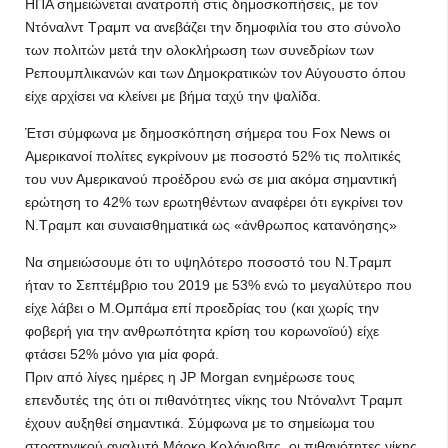
ΗΠΑ σημειώνεται ανατροπή στις δημοσκοπήσεις, με τον
Ντόναλντ Τραμπ να ανεβάζει την δημοφιλία του στο σύνολο
των πολιτών μετά την ολοκλήρωση των συνεδρίων των
Ρεπουμπλικανών και των Δημοκρατικών τον Αύγουστο όπου
είχε αρχίσει να κλείνει με βήμα ταχύ την ψαλίδα.
Έτσι σύμφωνα με δημοσκόπηση σήμερα του Fox News οι
Αμερικανοί πολίτες εγκρίνουν με ποσοστό 52% τις πολιτικές
του νυν Αμερικανού προέδρου ενώ σε μια ακόμα σημαντική
ερώτηση το 42% των ερωτηθέντων αναφέρει ότι εγκρίνει τον
Ν.Τραμπ και συναισθηματικά ως «άνθρωπος κατανόησης»
Να σημειώσουμε ότι το υψηλότερο ποσοστό του Ν.Τραμπ
ήταν το Σεπτέμβριο του 2019 με 53% ενώ το μεγαλύτερο που
είχε λάβει ο Μ.Ομπάμα επί προεδρίας του (και χωρίς την
φοβερή για την ανθρωπότητα κρίση του κορωνοϊού) είχε
φτάσει 52% μόνο για μία φορά.
Πριν από λίγες ημέρες η JP Morgan ενημέρωσε τους
επενδυτές της ότι οι πιθανότητες νίκης του Ντόναλντ Τραμπ
έχουν αυξηθεί σημαντικά. Σύμφωνα με το σημείωμα του
στρατηγικού αναλυτή Μάρκο Κολάνοβιτς, οι πιθανότητες νίκης