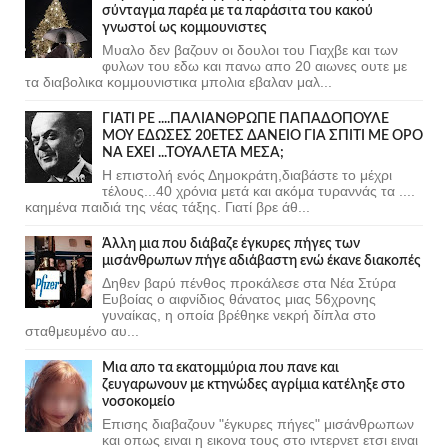
σύνταγμα παρέα με τα παράσιτα του κακού
γνωστοί ως κομμουνιστες
Μυαλο δεν βαζουν οι δουλοι του Γιαχβε και των
φυλων του εδω και πανω απο 20 αιωνες ουτε με
τα διαβολικα κομμουνιστικα μπολια εβαλαν μαλ...
ΓΙΑΤΙ ΡΕ ....ΠΑΛΙΑΝΘΡΩΠΕ ΠΑΠΑΔΟΠΟΥΛΕ
ΜΟΥ ΕΔΩΣΕΣ 20ΕΤΕΣ ΔΑΝΕΙΟ ΓΙΑ ΣΠΙΤΙ ΜΕ ΟΡΟ
ΝΑ ΕΧΕΙ ...ΤΟΥΑΛΕΤΑ ΜΕΣΑ;
Η επιστολή ενός Δημοκράτη,διαβάστε το μέχρι
τέλους...40 χρόνια μετά και ακόμα τυραννάς τα ....
καημένα παιδιά της νέας τάξης. Γιατί βρε άθ...
Άλλη μια που διάβαζε έγκυρες πήγες των
μισάνθρωπων πήγε αδιάβαστη ενώ έκανε διακοπές
Δηθεν βαρύ πένθος προκάλεσε στα Νέα Στύρα
Ευβοίας ο αιφνίδιος θάνατος μιας 56χρονης
γυναίκας, η οποία βρέθηκε νεκρή δίπλα στο
σταθμευμένο αυ...
Μια απο τα εκατομμύρια που πανε και
ζευγαρωνουν με κτηνώδες αγρίμια κατέληξε στο
νοσοκομείο
Επισης διαβαζουν "έγκυρες πήγες" μισάνθρωπων
και οπως ειναι η εικονα τους στο ιντερνετ ετσι ειναι