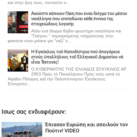
και στην ζωη τους, τουτεστιν ο...
Ακούστε κάποιον Γάκη που ειναι δείγμα του μέσου
νεοέλληνα που ισοπεδώνει κάθε έννοια της
στοιχειώδους λογικής
Αλλο ενα δειγμα δηδεν φωστηρα νεοελληνα και
"Γιατρου " περιορισμενης νοημοσυνης που
φαινεται οταν μιλανε για "ναζι" κ...
Ἡ Ἐγκύκλιος τοῦ Καποδίστρια ποὺ ἀπαγόρευε
στοὺς ὑπαλλήλους τοῦ Ἑλληνικοῦ Δημοσίου νὰ
εἶναι Τέκτονες!
Ο ΚΥΒΕΡΝΗΤΗΣ ΤΗΣ ΕΛΛΑΔΟΣ ΕΓΚΥΚΛΙΟΣ ΑΡ.
2953 Πρὸς τὸ Πανελλήνιον Πρὸς τοὺς κατὰ τὸ
Αἰγαῖον Πέλαγος καὶ τὴν Πελοπόννησον Ἐκτάκτους
Ἐπιτρόπο...