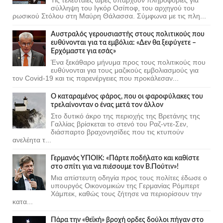
σύλληψη του Ιγκόρ Οσίποφ, του αρχηγού του
ρωσικού Στόλου στη Μαύρη Θάλασσα. Σύμφωνα με τις πλη...
Αυστραλός γερουσιαστής στους πολιτικούς που
ευθύνονται για τα εμβόλια: «Δεν θα ξεφύγετε –
Ερχόμαστε για εσάς»
Ένα ξεκάθαρο μήνυμα προς τους πολιτικούς που
ευθύνονται για τους μαζικούς εμβολιασμούς για
τον Covid-19 και τις παρενέργειες που προκάλεσαν...
Ο καταραμένος φάρος, που οι φαροφύλακες του
τρελαίνονταν ο ένας μετά τον άλλον
Στο δυτικό άκρο της περιοχής της Βρετάνης της
Γαλλίας βρίσκεται το στενό του Ραζ-ντε-Σεν,
διάσπαρτο βραχονησίδες που τις κτυπούν
ανελέητα τ...
Γερμανός ΥΠΟΙΚ: «Πάρτε ποδήλατο και καθίστε
στο σπίτι για να πιέσουμε τον Β.Πούτιν»!
Μια απίστευτη οδηγία προς τους πολίτες έδωσε ο
υπουργός Οικονομικών της Γερμανίας Ρόμπερτ
Χάμπεκ, καθώς τους ζήτησε να περιορίσουν την
κατα...
Πάρα την «θεϊκή» βροχή ορδες δούλοι πήγαν στο