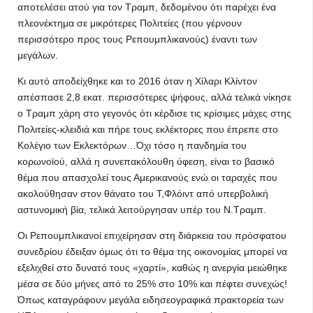
αποτελέσει ατού για τον Τραμπ, δεδομένου ότι παρέχει ένα
πλεονέκτημα σε μικρότερες Πολιτείες (που γέρνουν
περισσότερο προς τους Ρεπουμπλικανούς) έναντι των
μεγάλων.
Κι αυτό αποδείχθηκε και το 2016 όταν η Χίλαρι Κλίντον
απέσπασε 2,8 εκατ. περισσότερες ψήφους, αλλά τελικά νίκησε
ο Τραμπ χάρη στο γεγονός ότι κέρδισε τις κρίσιμες μάχες στης
Πολιτείες-κλειδιά και πήρε τους εκλέκτορες που έπρεπε στο
Κολέγιο των Εκλεκτόρων…Όχι τόσο η πανδημία του
κορωνοϊού, αλλά η συνεπακόλουθη ύφεση, είναι το βασικό
θέμα που απασχολεί τους Αμερικανούς ενώ οι ταραχές που
ακολούθησαν στον θάνατο του Τ,Φλόιντ από υπερβολική
αστυνομική βία, τελικά λειτούργησαν υπέρ του Ν.Τραμπ.
Οι Ρεπουμπλικανοί επιχείρησαν στη διάρκεια του πρόσφατου
συνεδρίου έδειξαν όμως ότι το θέμα της οικονομίας μπορεί να
εξελιχθεί στο δυνατό τους «χαρτί», καθώς η ανεργία μειώθηκε
μέσα σε δύο μήνες από το 25% στο 10% και πέφτει συνεχώς!
Όπως καταγράφουν μεγάλα ειδησεογραφικά πρακτορεία των