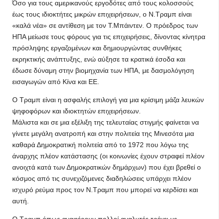
Όσο για τους αμερικανούς εργοδότες από τους κολοσσούς
έως τους ιδιοκτήτες μικρών επιχειρήσεων, ο Ν.Τραμπ είναι
«καλά νέα» σε αντίθεση με τον Τ.Μπάιντεν. Ο πρόεδρος των
ΗΠΑ μείωσε τους φόρους για τις επιχειρήσεις, δίνοντας κίνητρα
πρόσληψης εργαζομένων και δημιουργώντας συνθήκες
εκρηκτικής ανάπτυξης, ενώ αύξησε τα κρατικά έσοδα και
έδωσε δύναμη στην βιομηχανία των ΗΠΑ, με δασμολόγηση
εισαγωγών από Κίνα και ΕΕ.
Ο Τραμπ είναι η ασφαλής επιλογή για μια κρίσιμη μάζα λευκών
ψηφοφόρων και ιδιοκτητών επιχειρήσεων.
Μάλιστα και σε μια εξέλιξη της τελευταίας στιγμής φαίνεται να
γίνετε μεγάλη ανατροπή και στην πολιτεία της Μινεσότα μια
καθαρά Δημοκρατική πολιτεία από το 1972 που λόγω της
άναρχης πλέον κατάστασης (οι κοινωνίες έχουν στραφεί πλέον
ανοιχτά κατά των Δημοκρατικών δημάρχων) που έχει βρεθεί ο
κόσμος από τις συνεχιζόμενες διαδηλώσεις υπάρχει πλέον
ισχυρό ρεύμα προς τον Ν.Τραμπ που μπορεί να κερδίσει και
αυτή.