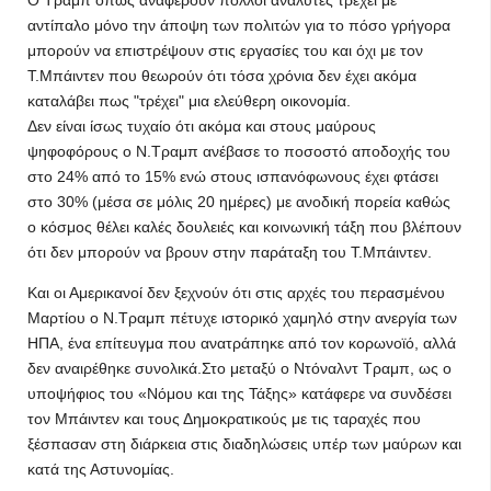
Ο Τραμπ όπως αναφέρουν πολλοί αναλυτές τρέχει με
αντίπαλο μόνο την άποψη των πολιτών για το πόσο γρήγορα
μπορούν να επιστρέψουν στις εργασίες του και όχι με τον
Τ.Μπάιντεν που θεωρούν ότι τόσα χρόνια δεν έχει ακόμα
καταλάβει πως "τρέχει" μια ελεύθερη οικονομία.
Δεν είναι ίσως τυχαίο ότι ακόμα και στους μαύρους
ψηφοφόρους ο Ν.Τραμπ ανέβασε το ποσοστό αποδοχής του
στο 24% από το 15% ενώ στους ισπανόφωνους έχει φτάσει
στο 30% (μέσα σε μόλις 20 ημέρες) με ανοδική πορεία καθώς
ο κόσμος θέλει καλές δουλειές και κοινωνική τάξη που βλέπουν
ότι δεν μπορούν να βρουν στην παράταξη του Τ.Μπάιντεν.
Και οι Αμερικανοί δεν ξεχνούν ότι στις αρχές του περασμένου
Μαρτίου ο Ν.Τραμπ πέτυχε ιστορικό χαμηλό στην ανεργία των
ΗΠΑ, ένα επίτευγμα που ανατράπηκε από τον κορωνοϊό, αλλά
δεν αναιρέθηκε συνολικά.Στο μεταξύ ο Ντόναλντ Τραμπ, ως ο
υποψήφιος του «Νόμου και της Τάξης» κατάφερε να συνδέσει
τον Μπάιντεν και τους Δημοκρατικούς με τις ταραχές που
ξέσπασαν στη διάρκεια στις διαδηλώσεις υπέρ των μαύρων και
κατά της Αστυνομίας.