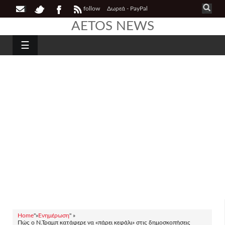
follow
Δωρεά - PayPal
AETOS NEWS
☰
Home
"»
Ενημέρωση
" »
Πώς ο Ν.Τραμπ κατάφερε να «πάρει κεφάλι» στις δημοσκοπήσεις