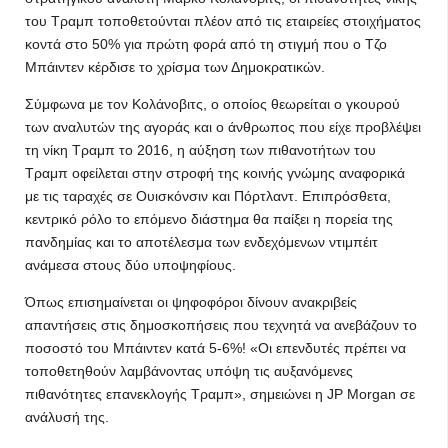
του Τραμπ τοποθετούνται πλέον από τις εταιρείες στοιχήματος
κοντά στο 50% για πρώτη φορά από τη στιγμή που ο Τζο
Μπάιντεν κέρδισε το χρίσμα των Δημοκρατικών.
Σύμφωνα με τον Κολάνοβιτς, o οποίος θεωρείται ο γκουρού
των αναλυτών της αγοράς και ο άνθρωπος που είχε προβλέψει
τη νίκη Τραμπ το 2016, η αύξηση των πιθανοτήτων του
Τραμπ οφείλεται στην στροφή της κοινής γνώμης αναφορικά
με τις ταραχές σε Ουισκόνσιν και Πόρτλαντ. Επιπρόσθετα,
κεντρικό ρόλο το επόμενο διάστημα θα παίξει η πορεία της
πανδημίας και το αποτέλεσμα των ενδεχόμενων ντιμπέιτ
ανάμεσα στους δύο υποψηφίους.
Όπως επισημαίνεται οι ψηφοφόροι δίνουν ανακριβείς
απαντήσεις στις δημοσκοπήσεις που τεχνητά να ανεβάζουν το
ποσοστό του Μπάιντεν κατά 5-6%! «Οι επενδυτές πρέπει να
τοποθετηθούν λαμβάνοντας υπόψη τις αυξανόμενες
πιθανότητες επανεκλογής Τραμπ», σημειώνει η JP Morgan σε
ανάλυσή της.