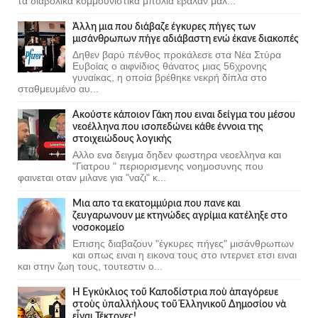
τα διαβολικα κομμουνιστικα μπολια εβαλαν μαλ...
Άλλη μια που διάβαζε έγκυρες πήγες των
μισάνθρωπων πήγε αδιάβαστη ενώ έκανε διακοπές
Δηθεν βαρύ πένθος προκάλεσε στα Νέα Στύρα
Ευβοίας ο αιφνίδιος θάνατος μιας 56χρονης
γυναίκας, η οποία βρέθηκε νεκρή δίπλα στο
σταθμευμένο αυ...
Ακούστε κάποιον Γάκη που ειναι δείγμα του μέσου
νεοέλληνα που ισοπεδώνει κάθε έννοια της
στοιχειώδους λογικής
Αλλο ενα δειγμα δηδεν φωστηρα νεοελληνα και
"Γιατρου " περιορισμενης νοημοσυνης που
φαινεται οταν μιλανε για "ναζι" κ...
Μια απο τα εκατομμύρια που πανε και
ζευγαρωνουν με κτηνώδες αγρίμια κατέληξε στο
νοσοκομείο
Επισης διαβαζουν "έγκυρες πήγες" μισάνθρωπων
και οπως ειναι η εικονα τους στο ιντερνετ ετσι ειναι
και στην ζωη τους, τουτεστιν ο...
Ἡ Ἐγκύκλιος τοῦ Καποδίστρια ποὺ ἀπαγόρευε
στοὺς ὑπαλλήλους τοῦ Ἑλληνικοῦ Δημοσίου νὰ
εἶναι Τέκτονες!