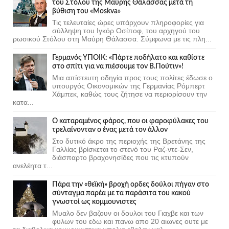
του Στόλου της Mαύρης Θάλασσας μετά τη
βύθιση του «Moskva»
Τις τελευταίες ώρες υπάρχουν πληροφορίες για
σύλληψη του Ιγκόρ Οσίποφ, του αρχηγού του
ρωσικού Στόλου στη Μαύρη Θάλασσα. Σύμφωνα με τις πλη...
Γερμανός ΥΠΟΙΚ: «Πάρτε ποδήλατο και καθίστε
στο σπίτι για να πιέσουμε τον Β.Πούτιν»!
Μια απίστευτη οδηγία προς τους πολίτες έδωσε ο
υπουργός Οικονομικών της Γερμανίας Ρόμπερτ
Χάμπεκ, καθώς τους ζήτησε να περιορίσουν την
κατα...
Ο καταραμένος φάρος, που οι φαροφύλακες του
τρελαίνονταν ο ένας μετά τον άλλον
Στο δυτικό άκρο της περιοχής της Βρετάνης της
Γαλλίας βρίσκεται το στενό του Ραζ-ντε-Σεν,
διάσπαρτο βραχονησίδες που τις κτυπούν
ανελέητα τ...
Πάρα την «θεϊκή» βροχή ορδες δούλοι πήγαν στο
σύνταγμα παρέα με τα παράσιτα του κακού
γνωστοί ως κομμουνιστες
Μυαλο δεν βαζουν οι δουλοι του Γιαχβε και των
φυλων του εδω και πανω απο 20 αιωνες ουτε με