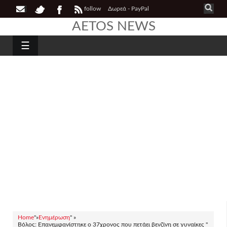
follow
Δωρεά - PayPal
AETOS NEWS
☰
Home
"»
Ενημέρωση
" »
Βόλος: Επανεμφανίστηκε o 37χρονος που πετάει βενζίνη σε γυναίκες "