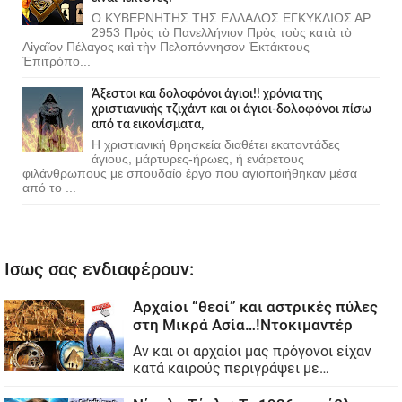
Ο ΚΥΒΕΡΝΗΤΗΣ ΤΗΣ ΕΛΛΑΔΟΣ ΕΓΚΥΚΛΙΟΣ ΑΡ.
2953 Πρὸς τὸ Πανελλήνιον Πρὸς τοὺς κατὰ τὸ
Αἰγαῖον Πέλαγος καὶ τὴν Πελοπόννησον Ἐκτάκτους
Ἐπιτρόπο...
Άξεστοι και δολοφόνοι άγιοι!! χρόνια της
χριστιανικής τζιχάντ και οι άγιοι-δολοφόνοι πίσω
από τα εικονίσματα,
Η χριστιανική θρησκεία διαθέτει εκατοντάδες
άγιους, μάρτυρες-ήρωες, ή ενάρετους
φιλάνθρωπους με σπουδαίο έργο που αγιοποιήθηκαν μέσα
από το ...