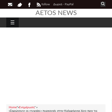
follow
Δωρεά - PayPal
AETOS NEWS
☰
Home
"»
Ενημέρωση
" »
«Σαρώνουν» οι «τυχαίες» πυρκαγιές στην Καλιφόρνια λίγο πριν τις