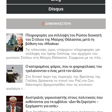
Disqus
ΔΗΜΟΦΙΛΈΣΤΕΡΑ
Πληροφορίες για σύλληψη του Ρώσου διοικητή
του Στόλου της Mαύρης Θάλασσας μετά τη
βύθιση του «Moskva»
Τις τελευταίες ώρες υπάρχουν πληροφορίες για
σύλληψη του Ιγκόρ Οσίποφ, του αρχηγού του
ρωσικού Στόλου στη Μαύρη Θάλασσα. Σύμφωνα με τις πλη...
Ο καταραμένος φάρος, που οι φαροφύλακες του
τρελαίνονταν ο ένας μετά τον άλλον
Στο δυτικό άκρο της περιοχής της Βρετάνης της
Γαλλίας βρίσκεται το στενό του Ραζ-ντε-Σεν,
διάσπαρτο βραχονησίδες που τις κτυπούν
ανελέητα τ...
Αυστραλός γερουσιαστής στους πολιτικούς που
ευθύνονται για τα εμβόλια: «Δεν θα ξεφύγετε –
Ερχόμαστε για εσάς»
Ένα ξεκάθαρο μήνυμα προς τους πολιτικούς που