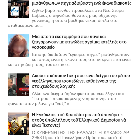
μισάνθρωπων πήγε αδιάβαστη ενώ έκανε διακοπές
Δηθεν βαρύ πένθος προκάλεσε στα Νέα Στύρα
Ευβοίας ο αιφνίδιος θάνατος μιας 56χρονης
γυναίκας, η οποία βρέθηκε νεκρή δίπλα στο
σταθμευμένο αυ...
Μια απο τα εκατομμύρια που πανε και
ζευγαρωνουν με κτηνώδες αγρίμια κατέληξε στο
νοσοκομείο
Επισης διαβαζουν "έγκυρες πήγες" μισάνθρωπων
και οπως ειναι η εικονα τους στο ιντερνετ ετσι ειναι
και στην ζωη τους, τουτεστιν ο...
Ακούστε κάποιον Γάκη που ειναι δείγμα του μέσου
νεοέλληνα που ισοπεδώνει κάθε έννοια της
στοιχειώδους λογικής
Αλλο ενα δειγμα δηδεν φωστηρα νεοελληνα και
"Γιατρου " περιορισμενης νοημοσυνης που
φαινεται οταν μιλανε για "ναζι" κ...
Ἡ Ἐγκύκλιος τοῦ Καποδίστρια ποὺ ἀπαγόρευε
στοὺς ὑπαλλήλους τοῦ Ἑλληνικοῦ Δημοσίου νὰ
εἶναι Τέκτονες!
Ο ΚΥΒΕΡΝΗΤΗΣ ΤΗΣ ΕΛΛΑΔΟΣ ΕΓΚΥΚΛΙΟΣ ΑΡ.
2953 Πρὸς τὸ Πανελλήνιον Πρὸς τοὺς κατὰ τὸ