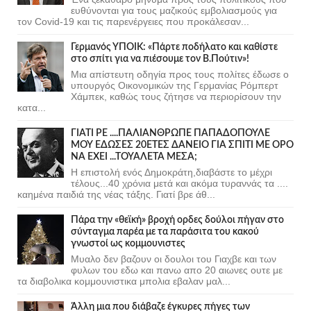
ευθύνονται για τους μαζικούς εμβολιασμούς για
τον Covid-19 και τις παρενέργειες που προκάλεσαν...
Γερμανός ΥΠΟΙΚ: «Πάρτε ποδήλατο και καθίστε
στο σπίτι για να πιέσουμε τον Β.Πούτιν»!
Μια απίστευτη οδηγία προς τους πολίτες έδωσε ο
υπουργός Οικονομικών της Γερμανίας Ρόμπερτ
Χάμπεκ, καθώς τους ζήτησε να περιορίσουν την
κατα...
ΓΙΑΤΙ ΡΕ ....ΠΑΛΙΑΝΘΡΩΠΕ ΠΑΠΑΔΟΠΟΥΛΕ
ΜΟΥ ΕΔΩΣΕΣ 20ΕΤΕΣ ΔΑΝΕΙΟ ΓΙΑ ΣΠΙΤΙ ΜΕ ΟΡΟ
ΝΑ ΕΧΕΙ ...ΤΟΥΑΛΕΤΑ ΜΕΣΑ;
Η επιστολή ενός Δημοκράτη,διαβάστε το μέχρι
τέλους...40 χρόνια μετά και ακόμα τυραννάς τα ....
καημένα παιδιά της νέας τάξης. Γιατί βρε άθ...
Πάρα την «θεϊκή» βροχή ορδες δούλοι πήγαν στο
σύνταγμα παρέα με τα παράσιτα του κακού
γνωστοί ως κομμουνιστες
Μυαλο δεν βαζουν οι δουλοι του Γιαχβε και των
φυλων του εδω και πανω απο 20 αιωνες ουτε με
τα διαβολικα κομμουνιστικα μπολια εβαλαν μαλ...
Άλλη μια που διάβαζε έγκυρες πήγες των