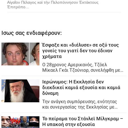
Αἰγαῖον Πέλαγος καὶ τὴν Πελοπόννησον Ἐκτάκτους
Ἐπιτρόπο...