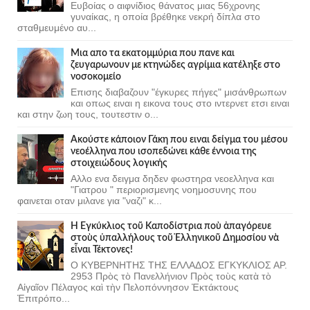
Ευβοίας ο αιφνίδιος θάνατος μιας 56χρονης
γυναίκας, η οποία βρέθηκε νεκρή δίπλα στο
σταθμευμένο αυ...
Μια απο τα εκατομμύρια που πανε και
ζευγαρωνουν με κτηνώδες αγρίμια κατέληξε στο
νοσοκομείο
Επισης διαβαζουν "έγκυρες πήγες" μισάνθρωπων
και οπως ειναι η εικονα τους στο ιντερνετ ετσι ειναι
και στην ζωη τους, τουτεστιν ο...
Ακούστε κάποιον Γάκη που ειναι δείγμα του μέσου
νεοέλληνα που ισοπεδώνει κάθε έννοια της
στοιχειώδους λογικής
Αλλο ενα δειγμα δηδεν φωστηρα νεοελληνα και
"Γιατρου " περιορισμενης νοημοσυνης που
φαινεται οταν μιλανε για "ναζι" κ...
Ἡ Ἐγκύκλιος τοῦ Καποδίστρια ποὺ ἀπαγόρευε
στοὺς ὑπαλλήλους τοῦ Ἑλληνικοῦ Δημοσίου νὰ
εἶναι Τέκτονες!
Ο ΚΥΒΕΡΝΗΤΗΣ ΤΗΣ ΕΛΛΑΔΟΣ ΕΓΚΥΚΛΙΟΣ ΑΡ.
2953 Πρὸς τὸ Πανελλήνιον Πρὸς τοὺς κατὰ τὸ
Αἰγαῖον Πέλαγος καὶ τὴν Πελοπόννησον Ἐκτάκτους
Ἐπιτρόπο...