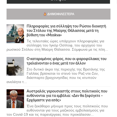
ΔΗΜΟΦΙΛΈΣΤΕΡΑ
Πληροφορίες για σύλληψη του Ρώσου διοικητή
του Στόλου της Mαύρης Θάλασσας μετά τη
βύθιση του «Moskva»
Τις τελευταίες ώρες υπάρχουν πληροφορίες για
σύλληψη του Ιγκόρ Οσίποφ, του αρχηγού του
ρωσικού Στόλου στη Μαύρη Θάλασσα. Σύμφωνα με τις πλη...
Ο καταραμένος φάρος, που οι φαροφύλακες του
τρελαίνονταν ο ένας μετά τον άλλον
Στο δυτικό άκρο της περιοχής της Βρετάνης της
Γαλλίας βρίσκεται το στενό του Ραζ-ντε-Σεν,
διάσπαρτο βραχονησίδες που τις κτυπούν
ανελέητα τ...
Αυστραλός γερουσιαστής στους πολιτικούς που
ευθύνονται για τα εμβόλια: «Δεν θα ξεφύγετε –
Ερχόμαστε για εσάς»
Ένα ξεκάθαρο μήνυμα προς τους πολιτικούς που
ευθύνονται για τους μαζικούς εμβολιασμούς για
τον Covid-19 και τις παρενέργειες που προκάλεσαν...