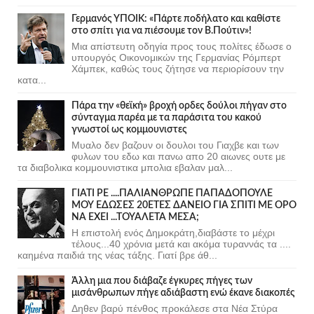
Γερμανός ΥΠΟΙΚ: «Πάρτε ποδήλατο και καθίστε
στο σπίτι για να πιέσουμε τον Β.Πούτιν»!
Μια απίστευτη οδηγία προς τους πολίτες έδωσε ο
υπουργός Οικονομικών της Γερμανίας Ρόμπερτ
Χάμπεκ, καθώς τους ζήτησε να περιορίσουν την
κατα...
Πάρα την «θεϊκή» βροχή ορδες δούλοι πήγαν στο
σύνταγμα παρέα με τα παράσιτα του κακού
γνωστοί ως κομμουνιστες
Μυαλο δεν βαζουν οι δουλοι του Γιαχβε και των
φυλων του εδω και πανω απο 20 αιωνες ουτε με
τα διαβολικα κομμουνιστικα μπολια εβαλαν μαλ...
ΓΙΑΤΙ ΡΕ ....ΠΑΛΙΑΝΘΡΩΠΕ ΠΑΠΑΔΟΠΟΥΛΕ
ΜΟΥ ΕΔΩΣΕΣ 20ΕΤΕΣ ΔΑΝΕΙΟ ΓΙΑ ΣΠΙΤΙ ΜΕ ΟΡΟ
ΝΑ ΕΧΕΙ ...ΤΟΥΑΛΕΤΑ ΜΕΣΑ;
Η επιστολή ενός Δημοκράτη,διαβάστε το μέχρι
τέλους...40 χρόνια μετά και ακόμα τυραννάς τα ....
καημένα παιδιά της νέας τάξης. Γιατί βρε άθ...
Άλλη μια που διάβαζε έγκυρες πήγες των
μισάνθρωπων πήγε αδιάβαστη ενώ έκανε διακοπές
Δηθεν βαρύ πένθος προκάλεσε στα Νέα Στύρα