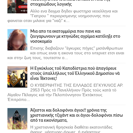
στοιχειώδους λογικής
Αλλο ενα δειγμα δηδεν φωστηρα νεοελληνα και
"Γιατρου " περιορισμενης νοημοσυνης που
φαινεται οταν μιλανε για "ναζι" κ...
Μια απο τα εκατομμύρια που πανε και
ζευγαρωνουν με κτηνώδες αγρίμια κατέληξε στο
νοσοκομείο
Επισης διαβαζουν "έγκυρες πήγες" μισάνθρωπων
και οπως ειναι η εικονα τους στο ιντερνετ ετσι ειναι
και στην ζωη τους, τουτεστιν ο...
Ἡ Ἐγκύκλιος τοῦ Καποδίστρια ποὺ ἀπαγόρευε
στοὺς ὑπαλλήλους τοῦ Ἑλληνικοῦ Δημοσίου νὰ
εἶναι Τέκτονες!
Ο ΚΥΒΕΡΝΗΤΗΣ ΤΗΣ ΕΛΛΑΔΟΣ ΕΓΚΥΚΛΙΟΣ ΑΡ.
2953 Πρὸς τὸ Πανελλήνιον Πρὸς τοὺς κατὰ τὸ
Αἰγαῖον Πέλαγος καὶ τὴν Πελοπόννησον Ἐκτάκτους
Ἐπιτρόπο...
Άξεστοι και δολοφόνοι άγιοι!! χρόνια της
χριστιανικής τζιχάντ και οι άγιοι-δολοφόνοι πίσω
από τα εικονίσματα,
Η χριστιανική θρησκεία διαθέτει εκατοντάδες
άγιους, μάρτυρες-ήρωες, ή ενάρετους