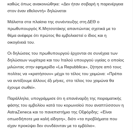
καθώς όπως ανακοινώθηκε: «Δεν ήταν σοβαρή η παρενέργεια
στον έναν εθελοντή» δηλώνεται
Μάλιστα στα πλαίσια της συνέντευξης στη ΔΕΘ ο
πρωθυπουργός Κ.Μητσοτάκης απαντώντας σχετικά με το
θέμα ανέφερε ότι πρώτος θα εμβολιαστεί ο ίδιος και η
οικογένειά του.
Οι δηλώσεις του πρωθυπουργού έρχονται σε συνέχεια των
δηλώσεων νωρίτερα και του Ιταλού υπουργού υγείας ο οποίος
μιλώντας στην εφημερίδα «La Repubblica», ζήτησε από τους
πολίτες να «κρατήσουν» μέχρι το τέλος του χειμώνα: «Πρέπει
να αντέξουμε άλλους έξι μήνες, στο τέλος του χειμώνα θα
έχουμε σωθεί».
Παράλληλα, υπογράμμισε ότι η επανέναρξη της πειραματικής
φάσης του εμβολίου κατά του κορωνοϊού που αναπτύσσουν η
AstraZeneca και το πανεπιστήμιο της Οξφόρδης: «Είναι
οπωσδήποτε μια καλή είδηση», διότι «τα προβλήματα που
είχαν προκύψει δεν συνδέονταν με το εμβόλιο».