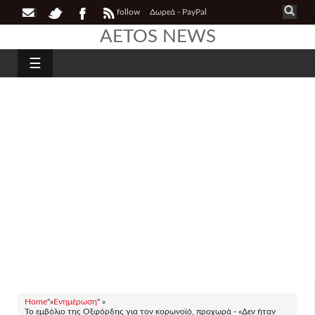
follow
Δωρεά - PayPal
AETOS NEWS
☰
Home
"»
Ενημέρωση
" »
Το εμβόλιο της Οξφόρδης για τον κορωνοϊό, προχωρά - «Δεν ήταν