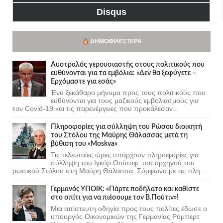
Disqus
ΔΗΜΟΦΙΛΈΣΤΕΡΑ
Αυστραλός γερουσιαστής στους πολιτικούς που
ευθύνονται για τα εμβόλια: «Δεν θα ξεφύγετε –
Ερχόμαστε για εσάς»
Ένα ξεκάθαρο μήνυμα προς τους πολιτικούς που
ευθύνονται για τους μαζικούς εμβολιασμούς για
τον Covid-19 και τις παρενέργειες που προκάλεσαν...
Πληροφορίες για σύλληψη του Ρώσου διοικητή
του Στόλου της Mαύρης Θάλασσας μετά τη
βύθιση του «Moskva»
Τις τελευταίες ώρες υπάρχουν πληροφορίες για
σύλληψη του Ιγκόρ Οσίποφ, του αρχηγού του
ρωσικού Στόλου στη Μαύρη Θάλασσα. Σύμφωνα με τις πλη...
Γερμανός ΥΠΟΙΚ: «Πάρτε ποδήλατο και καθίστε
στο σπίτι για να πιέσουμε τον Β.Πούτιν»!
Μια απίστευτη οδηγία προς τους πολίτες έδωσε ο
υπουργός Οικονομικών της Γερμανίας Ρόμπερτ