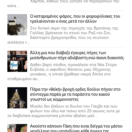
Χάμπεκ, καθώς τους ζήτησε να περιορίσουν την
κατα...
Ο καταραμένος φάρος, που οι φαροφύλακες του
τρελαίνονταν ο ένας μετά τον άλλον
Στο δυτικό άκρο της περιοχής της Βρετάνης της
Γαλλίας βρίσκεται το στενό του Ραζ-ντε-Σεν,
διάσπαρτο βραχονησίδες που τις κτυπούν
ανελέητα τ...
Άλλη μια που διάβαζε έγκυρες πήγες των
μισάνθρωπων πήγε αδιάβαστη ενώ έκανε διακοπές
Δηθεν βαρύ πένθος προκάλεσε στα Νέα Στύρα
Ευβοίας ο αιφνίδιος θάνατος μιας 56χρονης
γυναίκας, η οποία βρέθηκε νεκρή δίπλα στο
σταθμευμένο αυ...
Πάρα την «θεϊκή» βροχή ορδες δούλοι πήγαν στο
σύνταγμα παρέα με τα παράσιτα του κακού
γνωστοί ως κομμουνιστες
Μυαλο δεν βαζουν οι δουλοι του Γιαχβε και των
φυλων του εδω και πανω απο 20 αιωνες ουτε με
τα διαβολικα κομμουνιστικα μπολια εβαλαν μαλ...
Ακούστε κάποιον Γάκη που ειναι δείγμα του μέσου
νεοέλληνα που ισοπεδώνει κάθε έννοια της