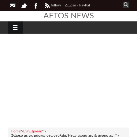
follow
Δωρεά - PayPal
AETOS NEWS
☰
Home
"»
Ενημέρωση
" »
Φιάσκο με τις μάσκες στα σχολεία: Ήταν τεράστιες & άχρηστες! " »