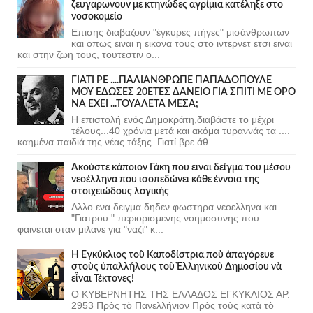
ζευγαρωνουν με κτηνώδες αγρίμια κατέληξε στο
νοσοκομείο
Επισης διαβαζουν "έγκυρες πήγες" μισάνθρωπων
και οπως ειναι η εικονα τους στο ιντερνετ ετσι ειναι
και στην ζωη τους, τουτεστιν ο...
ΓΙΑΤΙ ΡΕ ....ΠΑΛΙΑΝΘΡΩΠΕ ΠΑΠΑΔΟΠΟΥΛΕ
ΜΟΥ ΕΔΩΣΕΣ 20ΕΤΕΣ ΔΑΝΕΙΟ ΓΙΑ ΣΠΙΤΙ ΜΕ ΟΡΟ
ΝΑ ΕΧΕΙ ...ΤΟΥΑΛΕΤΑ ΜΕΣΑ;
Η επιστολή ενός Δημοκράτη,διαβάστε το μέχρι
τέλους...40 χρόνια μετά και ακόμα τυραννάς τα ....
καημένα παιδιά της νέας τάξης. Γιατί βρε άθ...
Ακούστε κάποιον Γάκη που ειναι δείγμα του μέσου
νεοέλληνα που ισοπεδώνει κάθε έννοια της
στοιχειώδους λογικής
Αλλο ενα δειγμα δηδεν φωστηρα νεοελληνα και
"Γιατρου " περιορισμενης νοημοσυνης που
φαινεται οταν μιλανε για "ναζι" κ...
Ἡ Ἐγκύκλιος τοῦ Καποδίστρια ποὺ ἀπαγόρευε
στοὺς ὑπαλλήλους τοῦ Ἑλληνικοῦ Δημοσίου νὰ
εἶναι Τέκτονες!
Ο ΚΥΒΕΡΝΗΤΗΣ ΤΗΣ ΕΛΛΑΔΟΣ ΕΓΚΥΚΛΙΟΣ ΑΡ.
2953 Πρὸς τὸ Πανελλήνιον Πρὸς τοὺς κατὰ τὸ