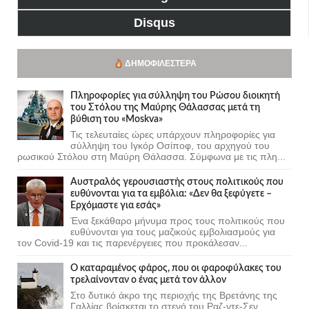
Disqus
ΔΗΜΟΦΙΛΈΣΤΕΡΑ
Πληροφορίες για σύλληψη του Ρώσου διοικητή
του Στόλου της Mαύρης Θάλασσας μετά τη
βύθιση του «Moskva»
Τις τελευταίες ώρες υπάρχουν πληροφορίες για
σύλληψη του Ιγκόρ Οσίποφ, του αρχηγού του
ρωσικού Στόλου στη Μαύρη Θάλασσα. Σύμφωνα με τις πλη...
Αυστραλός γερουσιαστής στους πολιτικούς που
ευθύνονται για τα εμβόλια: «Δεν θα ξεφύγετε –
Ερχόμαστε για εσάς»
Ένα ξεκάθαρο μήνυμα προς τους πολιτικούς που
ευθύνονται για τους μαζικούς εμβολιασμούς για
τον Covid-19 και τις παρενέργειες που προκάλεσαν...
Ο καταραμένος φάρος, που οι φαροφύλακες του
τρελαίνονταν ο ένας μετά τον άλλον
Στο δυτικό άκρο της περιοχής της Βρετάνης της
Γαλλίας βρίσκεται το στενό του Ραζ-ντε-Σεν,