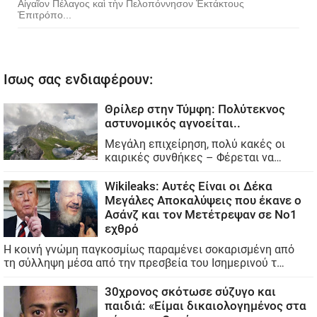
Αἰγαῖον Πέλαγος καὶ τὴν Πελοπόννησον Ἐκτάκτους
Ἐπιτρόπο...