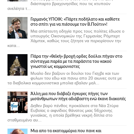
διάσπαρτο βραχονησίδες που τις κτυπούν
ανελέητα τ...
Γερμανός ΥΠΟΙΚ: «Πάρτε ποδήλατο και καθίστε
στο σπίτι για να πιέσουμε τον Β.Πούτιν»!
Μια απίστευτη οδηγία προς τους πολίτες έδωσε ο
υπουργός Οικονομικών της Γερμανίας Ρόμπερτ
Χάμπεκ, καθώς τους ζήτησε να περιορίσουν την
κατα...
Πάρα την «θεϊκή» βροχή ορδες δούλοι πήγαν στο
σύνταγμα παρέα με τα παράσιτα του κακού
γνωστοί ως κομμουνιστες
Μυαλο δεν βαζουν οι δουλοι του Γιαχβε και των
φυλων του εδω και πανω απο 20 αιωνες ουτε με
τα διαβολικα κομμουνιστικα μπολια εβαλαν μαλ...
Άλλη μια που διάβαζε έγκυρες πήγες των
μισάνθρωπων πήγε αδιάβαστη ενώ έκανε διακοπές
Δηθεν βαρύ πένθος προκάλεσε στα Νέα Στύρα
Ευβοίας ο αιφνίδιος θάνατος μιας 56χρονης
γυναίκας, η οποία βρέθηκε νεκρή δίπλα στο
σταθμευμένο αυ...
Μια απο τα εκατομμύρια που πανε και