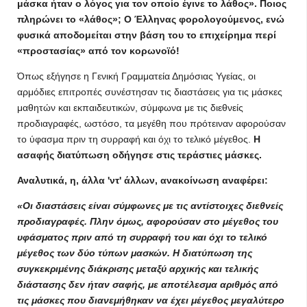
μάσκα ήταν ο λόγος για τον οποίο έγινε το λάθος». Ποιος
πληρώνει το «λάθος»; Ο Έλληνας φορολογούμενος, ενώ
φυσικά αποδομείται στην βάση του το επιχείρημα περί
«προστασίας» από τον κορωνοϊό!
Όπως εξήγησε η Γενική Γραμματεία Δημόσιας Υγείας, οι
αρμόδιες επιτροπές συνέστησαν τις διαστάσεις για τις μάσκες
μαθητών και εκπαιδευτικών, σύμφωνα με τις διεθνείς
προδιαγραφές, ωστόσο, τα μεγέθη που πρότειναν αφορούσαν
το ύφασμα πριν τη συρραφή και όχι το τελικό μέγεθος.
Η
ασαφής διατύπωση οδήγησε στις τεράστιες μάσκες.
Αναλυτικά, η, άλλα 'ντ' άλλων, ανακοίνωση αναφέρει:
«Οι διαστάσεις είναι σύμφωνες με τις αντίστοιχες διεθνείς
προδιαγραφές. Πλην όμως, αφορούσαν στο μέγεθος του
υφάσματος πριν από τη συρραφή του και όχι το τελικό
μέγεθος των δύο τύπων μασκών. Η διατύπωση της
συγκεκριμένης διάκρισης μεταξύ αρχικής και τελικής
διάστασης δεν ήταν σαφής, με αποτέλεσμα αριθμός από
τις μάσκες που διανεμήθηκαν να έχει μέγεθος μεγαλύτερο