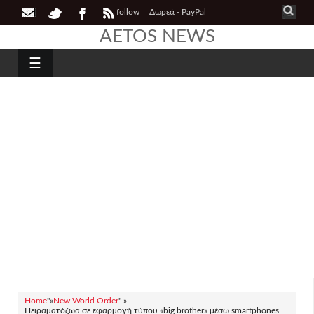
follow
Δωρεά - PayPal
AETOS NEWS
☰
Home
"»
New World Order
" »
Πειραματόζωα σε εφαρμογή τύπου «big brother» μέσω smartphones