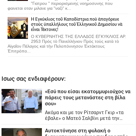
"Γιατρου " περιορισμενης νοημοσυνης που
φαινεται οταν μιλανε για "ναζι" κ...
Ἡ Ἐγκύκλιος τοῦ Καποδίστρια ποὺ ἀπαγόρευε
στοὺς ὑπαλλήλους τοῦ Ἑλληνικοῦ Δημοσίου νὰ
εἶναι Τέκτονες!
Ο ΚΥΒΕΡΝΗΤΗΣ ΤΗΣ ΕΛΛΑΔΟΣ ΕΓΚΥΚΛΙΟΣ ΑΡ.
2953 Πρὸς τὸ Πανελλήνιον Πρὸς τοὺς κατὰ τὸ
Αἰγαῖον Πέλαγος καὶ τὴν Πελοπόννησον Ἐκτάκτους
Ἐπιτρόπο...