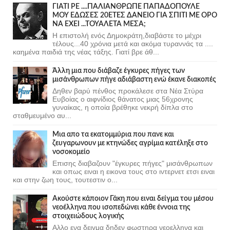
ΓΙΑΤΙ ΡΕ ....ΠΑΛΙΑΝΘΡΩΠΕ ΠΑΠΑΔΟΠΟΥΛΕ
ΜΟΥ ΕΔΩΣΕΣ 20ΕΤΕΣ ΔΑΝΕΙΟ ΓΙΑ ΣΠΙΤΙ ΜΕ ΟΡΟ
ΝΑ ΕΧΕΙ ...ΤΟΥΑΛΕΤΑ ΜΕΣΑ;
Η επιστολή ενός Δημοκράτη,διαβάστε το μέχρι
τέλους...40 χρόνια μετά και ακόμα τυραννάς τα ....
καημένα παιδιά της νέας τάξης. Γιατί βρε άθ...
Άλλη μια που διάβαζε έγκυρες πήγες των
μισάνθρωπων πήγε αδιάβαστη ενώ έκανε διακοπές
Δηθεν βαρύ πένθος προκάλεσε στα Νέα Στύρα
Ευβοίας ο αιφνίδιος θάνατος μιας 56χρονης
γυναίκας, η οποία βρέθηκε νεκρή δίπλα στο
σταθμευμένο αυ...
Μια απο τα εκατομμύρια που πανε και
ζευγαρωνουν με κτηνώδες αγρίμια κατέληξε στο
νοσοκομείο
Επισης διαβαζουν "έγκυρες πήγες" μισάνθρωπων
και οπως ειναι η εικονα τους στο ιντερνετ ετσι ειναι
και στην ζωη τους, τουτεστιν ο...
Ακούστε κάποιον Γάκη που ειναι δείγμα του μέσου
νεοέλληνα που ισοπεδώνει κάθε έννοια της
στοιχειώδους λογικής
Αλλο ενα δειγμα δηδεν φωστηρα νεοελληνα και