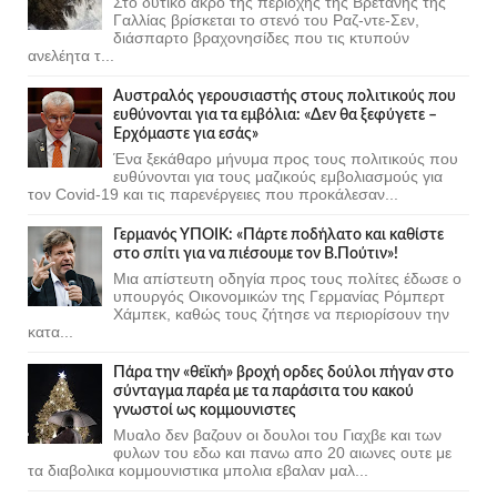
Στο δυτικό άκρο της περιοχής της Βρετάνης της
Γαλλίας βρίσκεται το στενό του Ραζ-ντε-Σεν,
διάσπαρτο βραχονησίδες που τις κτυπούν
ανελέητα τ...
Αυστραλός γερουσιαστής στους πολιτικούς που
ευθύνονται για τα εμβόλια: «Δεν θα ξεφύγετε –
Ερχόμαστε για εσάς»
Ένα ξεκάθαρο μήνυμα προς τους πολιτικούς που
ευθύνονται για τους μαζικούς εμβολιασμούς για
τον Covid-19 και τις παρενέργειες που προκάλεσαν...
Γερμανός ΥΠΟΙΚ: «Πάρτε ποδήλατο και καθίστε
στο σπίτι για να πιέσουμε τον Β.Πούτιν»!
Μια απίστευτη οδηγία προς τους πολίτες έδωσε ο
υπουργός Οικονομικών της Γερμανίας Ρόμπερτ
Χάμπεκ, καθώς τους ζήτησε να περιορίσουν την
κατα...
Πάρα την «θεϊκή» βροχή ορδες δούλοι πήγαν στο
σύνταγμα παρέα με τα παράσιτα του κακού
γνωστοί ως κομμουνιστες
Μυαλο δεν βαζουν οι δουλοι του Γιαχβε και των
φυλων του εδω και πανω απο 20 αιωνες ουτε με
τα διαβολικα κομμουνιστικα μπολια εβαλαν μαλ...