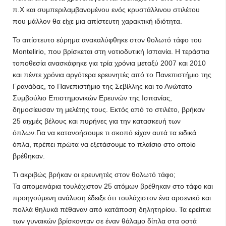
π.Χ και συμπεριλαμβανομένου ενός κρυστάλλινου στιλέτου
που μάλλον θα είχε μια απίστευτη χαρακτική ιδιότητα.
Το απίστευτο εύρημα ανακαλύφθηκε στον θολωτό τάφο του
Montelirio, που βρίσκεται στη νοτιοδυτική Ισπανία. Η τεράστια
τοποθεσία ανασκάφηκε για τρία χρόνια μεταξύ 2007 και 2010
και πέντε χρόνια αργότερα ερευνητές από το Πανεπιστήμιο της
Γρανάδας, το Πανεπιστήμιο της Σεβίλλης και το Ανώτατο
Συμβούλιο Επιστημονικών Ερευνών της Ισπανίας,
δημοσίευσαν τη μελέτης τους. Εκτός από το στιλέτο, βρήκαν
25 αιχμές βέλους και πυρήνες για την κατασκευή των
όπλων.Για να κατανοήσουμε τι σκοπό είχαν αυτά τα ειδικά
όπλα, πρέπει πρώτα να εξετάσουμε το πλαίσιο στο οποίο
βρέθηκαν.
Τι ακριβώς βρήκαν οι ερευνητές στον θολωτό τάφο;
Τα απομεινάρια τουλάχιστον 25 ατόμων βρέθηκαν στο τάφο και
προηγούμενη ανάλυση έδειξε ότι τουλάχιστον ένα αρσενικό και
πολλά θηλυκά πέθαναν από κατάποση δηλητηρίου. Τα ερείπια
των γυναικών βρίσκονταν σε έναν θάλαμο δίπλα στα οστά