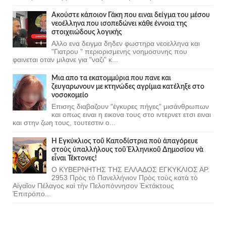
Ακούστε κάποιον Γάκη που ειναι δείγμα του μέσου
νεοέλληνα που ισοπεδώνει κάθε έννοια της
στοιχειώδους λογικής
Αλλο ενα δειγμα δηδεν φωστηρα νεοελληνα και
"Γιατρου " περιορισμενης νοημοσυνης που
φαινεται οταν μιλανε για "ναζι" κ...
Μια απο τα εκατομμύρια που πανε και
ζευγαρωνουν με κτηνώδες αγρίμια κατέληξε στο
νοσοκομείο
Επισης διαβαζουν "έγκυρες πήγες" μισάνθρωπων
και οπως ειναι η εικονα τους στο ιντερνετ ετσι ειναι
και στην ζωη τους, τουτεστιν ο...
Ἡ Ἐγκύκλιος τοῦ Καποδίστρια ποὺ ἀπαγόρευε
στοὺς ὑπαλλήλους τοῦ Ἑλληνικοῦ Δημοσίου νὰ
εἶναι Τέκτονες!
Ο ΚΥΒΕΡΝΗΤΗΣ ΤΗΣ ΕΛΛΑΔΟΣ ΕΓΚΥΚΛΙΟΣ ΑΡ.
2953 Πρὸς τὸ Πανελλήνιον Πρὸς τοὺς κατὰ τὸ
Αἰγαῖον Πέλαγος καὶ τὴν Πελοπόννησον Ἐκτάκτους
Ἐπιτρόπο...