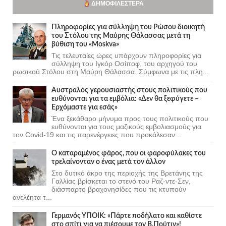
ΔΗΜΟΦΙΛΈΣΤΕΡΑ
Πληροφορίες για σύλληψη του Ρώσου διοικητή
του Στόλου της Mαύρης Θάλασσας μετά τη
βύθιση του «Moskva»
Τις τελευταίες ώρες υπάρχουν πληροφορίες για
σύλληψη του Ιγκόρ Οσίποφ, του αρχηγού του
ρωσικού Στόλου στη Μαύρη Θάλασσα. Σύμφωνα με τις πλη...
Αυστραλός γερουσιαστής στους πολιτικούς που
ευθύνονται για τα εμβόλια: «Δεν θα ξεφύγετε –
Ερχόμαστε για εσάς»
Ένα ξεκάθαρο μήνυμα προς τους πολιτικούς που
ευθύνονται για τους μαζικούς εμβολιασμούς για
τον Covid-19 και τις παρενέργειες που προκάλεσαν...
Ο καταραμένος φάρος, που οι φαροφύλακες του
τρελαίνονταν ο ένας μετά τον άλλον
Στο δυτικό άκρο της περιοχής της Βρετάνης της
Γαλλίας βρίσκεται το στενό του Ραζ-ντε-Σεν,
διάσπαρτο βραχονησίδες που τις κτυπούν
ανελέητα τ...
Γερμανός ΥΠΟΙΚ: «Πάρτε ποδήλατο και καθίστε
στο σπίτι για να πιέσουμε τον Β.Πούτιν»!