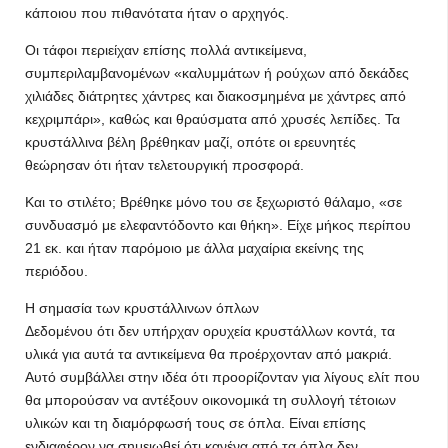
κάποιου που πιθανότατα ήταν ο αρχηγός.
Οι τάφοι περιείχαν επίσης πολλά αντικείμενα,
συμπεριλαμβανομένων «καλυμμάτων ή ρούχων από δεκάδες
χιλιάδες διάτρητες χάντρες και διακοσμημένα με χάντρες από
κεχριμπάρι», καθώς και θραύσματα από χρυσές λεπίδες. Τα
κρυστάλλινα βέλη βρέθηκαν μαζί, οπότε οι ερευνητές
θεώρησαν ότι ήταν τελετουργική προσφορά.
Και το στιλέτο; Βρέθηκε μόνο του σε ξεχωριστό θάλαμο, «σε
συνδυασμό με ελεφαντόδοντο και θήκη». Είχε μήκος περίπου
21 εκ. και ήταν παρόμοιο με άλλα μαχαίρια εκείνης της
περιόδου.
Η σημασία των κρυστάλλινων όπλων
Δεδομένου ότι δεν υπήρχαν ορυχεία κρυστάλλων κοντά, τα
υλικά για αυτά τα αντικείμενα θα προέρχονταν από μακριά.
Αυτό συμβάλλει στην ιδέα ότι προορίζονταν για λίγους ελίτ που
θα μπορούσαν να αντέξουν οικονομικά τη συλλογή τέτοιων
υλικών και τη διαμόρφωσή τους σε όπλα. Είναι επίσης
ενδιαφέρον να σημειωθεί ότι κανένα από τα όπλα δεν