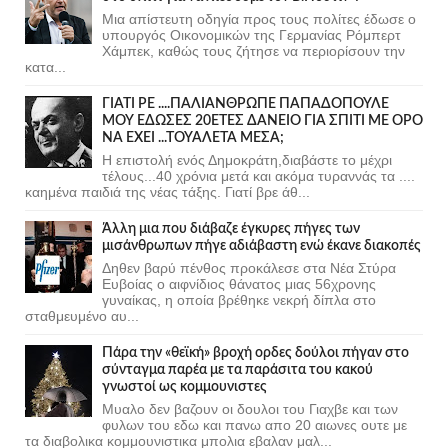
Μια απίστευτη οδηγία προς τους πολίτες έδωσε ο
υπουργός Οικονομικών της Γερμανίας Ρόμπερτ
Χάμπεκ, καθώς τους ζήτησε να περιορίσουν την
κατα...
ΓΙΑΤΙ ΡΕ ....ΠΑΛΙΑΝΘΡΩΠΕ ΠΑΠΑΔΟΠΟΥΛΕ
ΜΟΥ ΕΔΩΣΕΣ 20ΕΤΕΣ ΔΑΝΕΙΟ ΓΙΑ ΣΠΙΤΙ ΜΕ ΟΡΟ
ΝΑ ΕΧΕΙ ...ΤΟΥΑΛΕΤΑ ΜΕΣΑ;
Η επιστολή ενός Δημοκράτη,διαβάστε το μέχρι
τέλους...40 χρόνια μετά και ακόμα τυραννάς τα ....
καημένα παιδιά της νέας τάξης. Γιατί βρε άθ...
Άλλη μια που διάβαζε έγκυρες πήγες των
μισάνθρωπων πήγε αδιάβαστη ενώ έκανε διακοπές
Δηθεν βαρύ πένθος προκάλεσε στα Νέα Στύρα
Ευβοίας ο αιφνίδιος θάνατος μιας 56χρονης
γυναίκας, η οποία βρέθηκε νεκρή δίπλα στο
σταθμευμένο αυ...
Πάρα την «θεϊκή» βροχή ορδες δούλοι πήγαν στο
σύνταγμα παρέα με τα παράσιτα του κακού
γνωστοί ως κομμουνιστες
Μυαλο δεν βαζουν οι δουλοι του Γιαχβε και των
φυλων του εδω και πανω απο 20 αιωνες ουτε με
τα διαβολικα κομμουνιστικα μπολια εβαλαν μαλ...