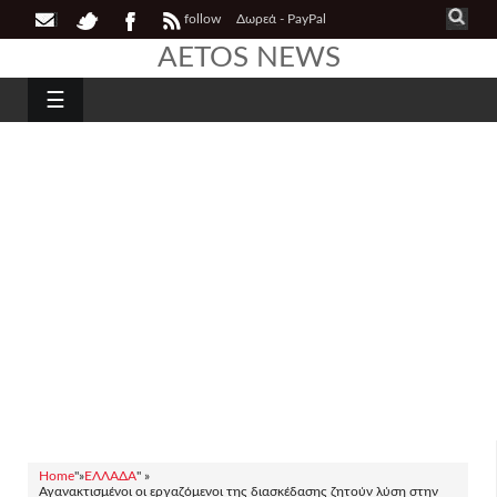
follow
Δωρεά - PayPal
AETOS NEWS
☰
Home
"»
ΕΛΛΑΔΑ
" »
Αγανακτισμένοι οι εργαζόμενοι της διασκέδασης ζητούν λύση στην