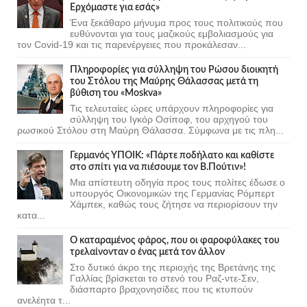
Ερχόμαστε για εσάς»
Ένα ξεκάθαρο μήνυμα προς τους πολιτικούς που
ευθύνονται για τους μαζικούς εμβολιασμούς για
τον Covid-19 και τις παρενέργειες που προκάλεσαν...
Πληροφορίες για σύλληψη του Ρώσου διοικητή
του Στόλου της Mαύρης Θάλασσας μετά τη
βύθιση του «Moskva»
Τις τελευταίες ώρες υπάρχουν πληροφορίες για
σύλληψη του Ιγκόρ Οσίποφ, του αρχηγού του
ρωσικού Στόλου στη Μαύρη Θάλασσα. Σύμφωνα με τις πλη...
Γερμανός ΥΠΟΙΚ: «Πάρτε ποδήλατο και καθίστε
στο σπίτι για να πιέσουμε τον Β.Πούτιν»!
Μια απίστευτη οδηγία προς τους πολίτες έδωσε ο
υπουργός Οικονομικών της Γερμανίας Ρόμπερτ
Χάμπεκ, καθώς τους ζήτησε να περιορίσουν την
κατα...
Ο καταραμένος φάρος, που οι φαροφύλακες του
τρελαίνονταν ο ένας μετά τον άλλον
Στο δυτικό άκρο της περιοχής της Βρετάνης της
Γαλλίας βρίσκεται το στενό του Ραζ-ντε-Σεν,
διάσπαρτο βραχονησίδες που τις κτυπούν
ανελέητα τ...