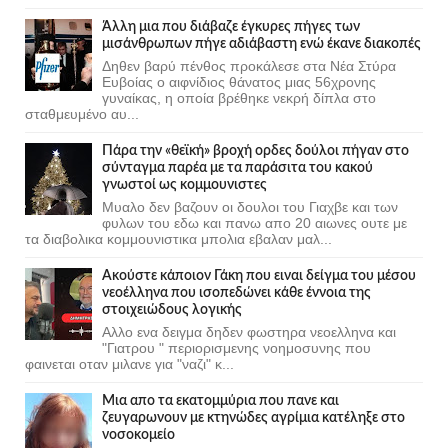
Άλλη μια που διάβαζε έγκυρες πήγες των
μισάνθρωπων πήγε αδιάβαστη ενώ έκανε διακοπές
Δηθεν βαρύ πένθος προκάλεσε στα Νέα Στύρα
Ευβοίας ο αιφνίδιος θάνατος μιας 56χρονης
γυναίκας, η οποία βρέθηκε νεκρή δίπλα στο
σταθμευμένο αυ...
Πάρα την «θεϊκή» βροχή ορδες δούλοι πήγαν στο
σύνταγμα παρέα με τα παράσιτα του κακού
γνωστοί ως κομμουνιστες
Μυαλο δεν βαζουν οι δουλοι του Γιαχβε και των
φυλων του εδω και πανω απο 20 αιωνες ουτε με
τα διαβολικα κομμουνιστικα μπολια εβαλαν μαλ...
Ακούστε κάποιον Γάκη που ειναι δείγμα του μέσου
νεοέλληνα που ισοπεδώνει κάθε έννοια της
στοιχειώδους λογικής
Αλλο ενα δειγμα δηδεν φωστηρα νεοελληνα και
"Γιατρου " περιορισμενης νοημοσυνης που
φαινεται οταν μιλανε για "ναζι" κ...
Μια απο τα εκατομμύρια που πανε και
ζευγαρωνουν με κτηνώδες αγρίμια κατέληξε στο
νοσοκομείο