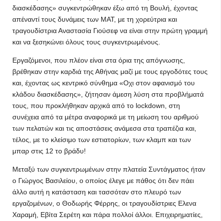
διασκέδασης» συγκεντρώθηκαν έξω από τη Βουλή, έχοντας
απέναντί τους δυνάμεις των ΜΑΤ, με τη χορεύτρια και
τραγουδίστρια Αναστασία Γιούσεφ να είναι στην πρώτη γραμμή
και να ξεσηκώνει όλους τους συγκεντρωμένους.
Εργαζόμενοι, που πλέον είναι στα όρια της απόγνωσης,
βρέθηκαν στην καρδιά της Αθήνας μαζί με τους εργοδότες τους
και, έχοντας ως κεντρικό σύνθημα «Οχι στον αφανισμό του
κλάδου διασκέδασης», ζήτησαν άμεση λύση στα προβλήματά
τους, που προκλήθηκαν αρχικά από το lockdown, στη
συνέχεια από τα μέτρα αναφορικά με τη μείωση του αριθμού
των πελατών και τις αποστάσεις ανάμεσα στα τραπέζια και,
τέλος, με το κλείσιμο των εστιατορίων, των κλαμπ και των
μπαρ στις 12 το βράδυ!
Μεταξύ των συγκεντρωμένων στην πλατεία Συντάγματος ήταν
ο Γιώργος Βασιλείου, ο οποίος έλεγε με πάθος ότι δεν πάει
άλλο αυτή η κατάσταση και τασσόταν στο πλευρό των
εργαζομένων, ο Θοδωρής Φέρρης, οι τραγουδίστριες Ελενα
Χαραμή, Εβίτα Σερέτη και πάρα πολλοί άλλοι. Επιχειρηματίες,