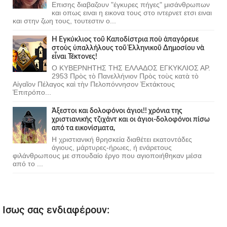
Επισης διαβαζουν "έγκυρες πήγες" μισάνθρωπων
και οπως ειναι η εικονα τους στο ιντερνετ ετσι ειναι
και στην ζωη τους, τουτεστιν ο...
Ἡ Ἐγκύκλιος τοῦ Καποδίστρια ποὺ ἀπαγόρευε
στοὺς ὑπαλλήλους τοῦ Ἑλληνικοῦ Δημοσίου νὰ
εἶναι Τέκτονες!
Ο ΚΥΒΕΡΝΗΤΗΣ ΤΗΣ ΕΛΛΑΔΟΣ ΕΓΚΥΚΛΙΟΣ ΑΡ.
2953 Πρὸς τὸ Πανελλήνιον Πρὸς τοὺς κατὰ τὸ
Αἰγαῖον Πέλαγος καὶ τὴν Πελοπόννησον Ἐκτάκτους
Ἐπιτρόπο...
Άξεστοι και δολοφόνοι άγιοι!! χρόνια της
χριστιανικής τζιχάντ και οι άγιοι-δολοφόνοι πίσω
από τα εικονίσματα,
Η χριστιανική θρησκεία διαθέτει εκατοντάδες
άγιους, μάρτυρες-ήρωες, ή ενάρετους
φιλάνθρωπους με σπουδαίο έργο που αγιοποιήθηκαν μέσα
από το ...