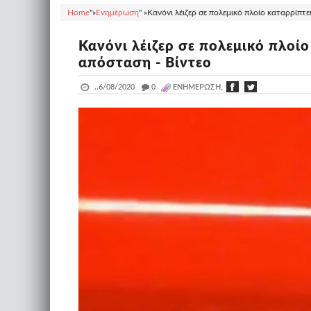
Home
"»
Ενημέρωση
" »
Κανόνι λέιζερ σε πολεμικό πλοίο καταρρίπτε
Κανόνι λέιζερ σε πολεμικό πλοίο
απόσταση - Βίντεο
..
6/08/2020
_
0
ΕΝΗΜΈΡΩΣΗ,