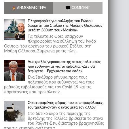
ΔΗΜΟΦΙΛΈΣΤΕΡΑ
COMMENT
Πληροφορίες για σύλληψη του Ρώσου
διοικητή του Στόλου της Mαύρης Θάλασσας
μετά τη βύθιση του «Moskva»
Τις τελευταίες ώρες υπάρχουν
πληροφορίες για σύλληψη του Ιγκόρ
Οσίποφ, του αρχηγού του ρωσικού Στόλου στη
Μαύρη Θάλασσα. Σύμφωνα με τις πλη...
Αυστραλός γερουσιαστής στους πολιτικούς
που ευθύνονται για τα εμβόλια: «Δεν θα
ξεφύγετε – Ερχόμαστε για εσάς»
Ένα ξεκάθαρο μήνυμα προς τους
πολιτικούς που ευθύνονται για τους
μαζικούς εμβολιασμούς για τον Covid-19 και τις
παρενέργειες που προκάλεσαν...
Ο καταραμένος φάρος, που οι φαροφύλακες
του τρελαίνονταν ο ένας μετά τον άλλον
Στο δυτικό άκρο της περιοχής της
Βρετάνης της Γαλλίας βρίσκεται το στενό
του Ραζ-ντε-Σεν, διάσπαρτο βραχονησίδες
που τις κτυπούν ανελέητα τ...