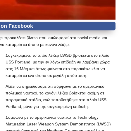
ει προκαλέσει βίντεο που κυκλοφορεί στα social media και
α καταρρίπτει drone με κανόνι λέιζερ.
Συγκεκριμένα, το όπλο λέιζερ LWSD βρίσκεται στο πλοίο
USS Portland, με την εν λόγω επίδειξη να λαμβάνει χώρα
στις 16 Μάη και όπως φαίνεται στο παρακάτω κλιπ να
καταρρίπτει ένα drone σε μεγάλη απόσταση.
Αξίζει να σημειώσουμε ότι σύμφωνα με το αμερικανικό
πολεμικό ναυτικό, το κανόνι λέιζερ βρίσκεται ακόμη σε
πειραματικό στάδιο, ενώ τοποθετήθηκε στο πλοίο USS
Portland, μόνο για της συγκεκριμένη επίδειξη.
Σύμφωνα με το αμερικανικό ναυτικό το Technology
Maturation Laser Weapon System Demonstrator (LWSD)
αναπτύχθηκε από την Northrup Grumman και μόλις η