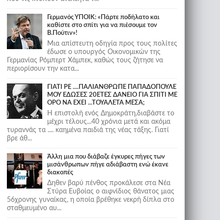
Γερμανός ΥΠΟΙΚ: «Πάρτε ποδήλατο και
καθίστε στο σπίτι για να πιέσουμε τον
Β.Πούτιν»!
Μια απίστευτη οδηγία προς τους πολίτες
έδωσε ο υπουργός Οικονομικών της
Γερμανίας Ρόμπερτ Χάμπεκ, καθώς τους ζήτησε να
περιορίσουν την κατα...
ΓΙΑΤΙ ΡΕ ....ΠΑΛΙΑΝΘΡΩΠΕ ΠΑΠΑΔΟΠΟΥΛΕ
ΜΟΥ ΕΔΩΣΕΣ 20ΕΤΕΣ ΔΑΝΕΙΟ ΓΙΑ ΣΠΙΤΙ ΜΕ
ΟΡΟ ΝΑ ΕΧΕΙ ...ΤΟΥΑΛΕΤΑ ΜΕΣΑ;
Η επιστολή ενός Δημοκράτη,διαβάστε το
μέχρι τέλους...40 χρόνια μετά και ακόμα
τυραννάς τα .... καημένα παιδιά της νέας τάξης. Γιατί
βρε άθ...
Άλλη μια που διάβαζε έγκυρες πήγες των
μισάνθρωπων πήγε αδιάβαστη ενώ έκανε
διακοπές
Δηθεν βαρύ πένθος προκάλεσε στα Νέα
Στύρα Ευβοίας ο αιφνίδιος θάνατος μιας
56χρονης γυναίκας, η οποία βρέθηκε νεκρή δίπλα στο
σταθμευμένο αυ...