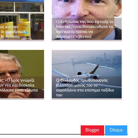
O άνθρωπος της που έφτιαξε το
ως και την
Internet,!προειδοποιεί:«Αυτά τα 3
οι ταχυδρόμοι
πράγματα πρέπει να
Ν. Αττικής
προσέχετε!»(βίντεο)
ς: «Ο λαός γνώριζε
Ο Φινλανδός πρωθυπουργός
υν νέα και δύσκολα
πιλοτάρει μόνος του το
πόλοιπα είναι τζάμπα
αεροπλάνο στα επίσημα ταξίδια
του
Blogger
Disqus