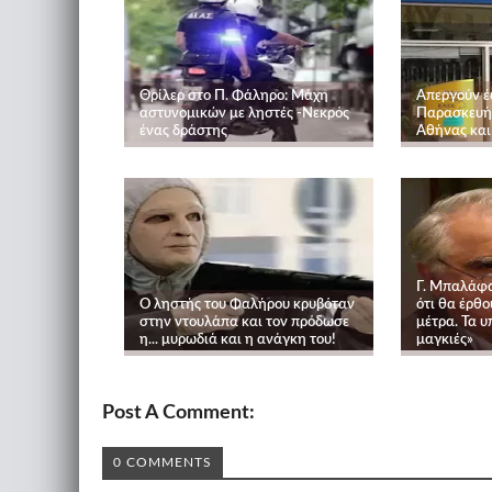
Θρίλερ στο Π. Φάληρο: Μάχη
Απεργούν έ
αστυνομικών με ληστές -Νεκρός
Παρασκευή 
ένας δράστης
Αθήνας και 
Γ. Μπαλάφα
Ο ληστής του Φαλήρου κρυβόταν
ότι θα έρθο
στην ντουλάπα και τον πρόδωσε
μέτρα. Τα υ
η... μυρωδιά και η ανάγκη του!
μαγκιές»
Post A Comment:
0 COMMENTS