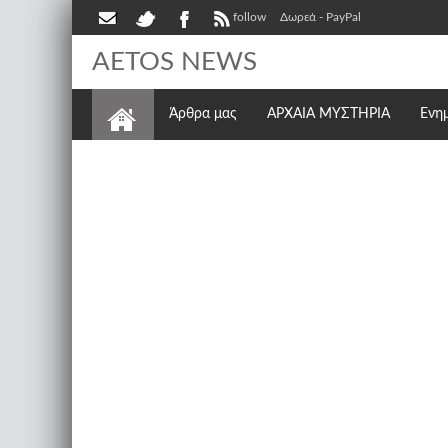
follow
Δωρεά - PayPal
AETOS NEWS
Άρθρα μας
ΑΡΧΑΙΑ ΜΥΣΤΗΡΙΑ
Ενη