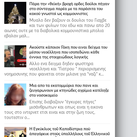
Πάρα την «θεϊκή» βροχή ορδες δούλοι πήγαν
στο σύνταγμα παρέα με τα παράσιτα του
κακού γνωστοί ως κομμουνιστες
Μυαλο δεν βαζουν οι δουλοι του Γιαχβε
και των φυλων του εδω και πανω απο 20
αιωνες ουτε με τα διαβολικα κομμουνιστικα μπολια
εβαλαν μαλ...
Ακούστε κάποιον Γάκη που ειναι δείγμα του
μέσου νεοέλληνα που ισοπεδώνει κάθε
έννοια της στοιχειώδους λογικής
Αλλο ενα δειγμα δηδεν φωστηρα
νεοελληνα και "Γιατρου " περιορισμενης
νοημοσυνης που φαινεται οταν μιλανε για "ναζι" κ...
Μια απο τα εκατομμύρια που πανε και
ζευγαρωνουν με κτηνώδες αγρίμια κατέληξε
στο νοσοκομείο
Επισης διαβαζουν "έγκυρες πήγες"
μισάνθρωπων και οπως ειναι η εικονα
τους στο ιντερνετ ετσι ειναι και στην ζωη τους,
τουτεστιν ο...
Ἡ Ἐγκύκλιος τοῦ Καποδίστρια ποὺ
ἀπαγόρευε στοὺς ὑπαλλήλους τοῦ Ἑλληνικοῦ