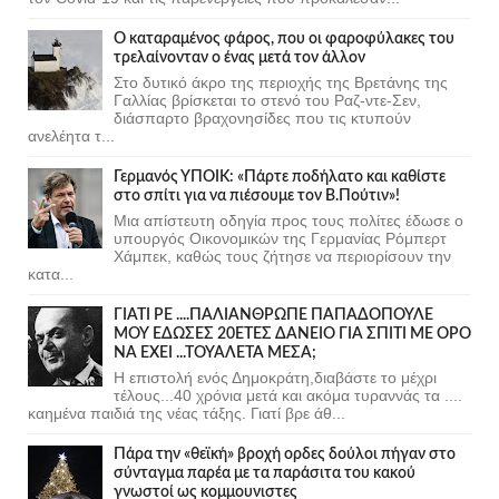
Ο καταραμένος φάρος, που οι φαροφύλακες του
τρελαίνονταν ο ένας μετά τον άλλον
Στο δυτικό άκρο της περιοχής της Βρετάνης της
Γαλλίας βρίσκεται το στενό του Ραζ-ντε-Σεν,
διάσπαρτο βραχονησίδες που τις κτυπούν
ανελέητα τ...
Γερμανός ΥΠΟΙΚ: «Πάρτε ποδήλατο και καθίστε
στο σπίτι για να πιέσουμε τον Β.Πούτιν»!
Μια απίστευτη οδηγία προς τους πολίτες έδωσε ο
υπουργός Οικονομικών της Γερμανίας Ρόμπερτ
Χάμπεκ, καθώς τους ζήτησε να περιορίσουν την
κατα...
ΓΙΑΤΙ ΡΕ ....ΠΑΛΙΑΝΘΡΩΠΕ ΠΑΠΑΔΟΠΟΥΛΕ
ΜΟΥ ΕΔΩΣΕΣ 20ΕΤΕΣ ΔΑΝΕΙΟ ΓΙΑ ΣΠΙΤΙ ΜΕ ΟΡΟ
ΝΑ ΕΧΕΙ ...ΤΟΥΑΛΕΤΑ ΜΕΣΑ;
Η επιστολή ενός Δημοκράτη,διαβάστε το μέχρι
τέλους...40 χρόνια μετά και ακόμα τυραννάς τα ....
καημένα παιδιά της νέας τάξης. Γιατί βρε άθ...
Πάρα την «θεϊκή» βροχή ορδες δούλοι πήγαν στο
σύνταγμα παρέα με τα παράσιτα του κακού
γνωστοί ως κομμουνιστες