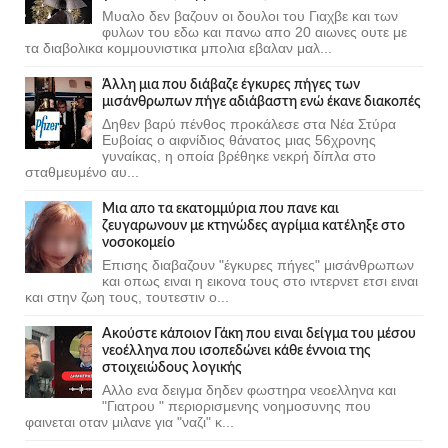
Μυαλο δεν βαζουν οι δουλοι του Γιαχβε και των
φυλων του εδω και πανω απο 20 αιωνες ουτε με
τα διαβολικα κομμουνιστικα μπολια εβαλαν μαλ...
Άλλη μια που διάβαζε έγκυρες πήγες των
μισάνθρωπων πήγε αδιάβαστη ενώ έκανε διακοπές
Δηθεν βαρύ πένθος προκάλεσε στα Νέα Στύρα
Ευβοίας ο αιφνίδιος θάνατος μιας 56χρονης
γυναίκας, η οποία βρέθηκε νεκρή δίπλα στο
σταθμευμένο αυ...
Μια απο τα εκατομμύρια που πανε και
ζευγαρωνουν με κτηνώδες αγρίμια κατέληξε στο
νοσοκομείο
Επισης διαβαζουν "έγκυρες πήγες" μισάνθρωπων
και οπως ειναι η εικονα τους στο ιντερνετ ετσι ειναι
και στην ζωη τους, τουτεστιν ο...
Ακούστε κάποιον Γάκη που ειναι δείγμα του μέσου
νεοέλληνα που ισοπεδώνει κάθε έννοια της
στοιχειώδους λογικής
Αλλο ενα δειγμα δηδεν φωστηρα νεοελληνα και
"Γιατρου " περιορισμενης νοημοσυνης που
φαινεται οταν μιλανε για "ναζι" κ...