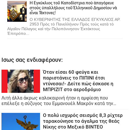
Ἡ Ἐγκύκλιος τοῦ Καποδίστρια ποὺ ἀπαγόρευε
στοὺς ὑπαλλήλους τοῦ Ἑλληνικοῦ Δημοσίου νὰ
εἶναι Τέκτονες!
Ο ΚΥΒΕΡΝΗΤΗΣ ΤΗΣ ΕΛΛΑΔΟΣ ΕΓΚΥΚΛΙΟΣ ΑΡ.
2953 Πρὸς τὸ Πανελλήνιον Πρὸς τοὺς κατὰ τὸ
Αἰγαῖον Πέλαγος καὶ τὴν Πελοπόννησον Ἐκτάκτους
Ἐπιτρόπο...