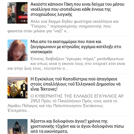
Ακούστε κάποιον Γάκη που ειναι δείγμα του μέσου
νεοέλληνα που ισοπεδώνει κάθε έννοια της
στοιχειώδους λογικής
Αλλο ενα δειγμα δηδεν φωστηρα νεοελληνα και
"Γιατρου " περιορισμενης νοημοσυνης που
φαινεται οταν μιλανε για "ναζι" κ...
Μια απο τα εκατομμύρια που πανε και
ζευγαρωνουν με κτηνώδες αγρίμια κατέληξε στο
νοσοκομείο
Επισης διαβαζουν "έγκυρες πήγες" μισάνθρωπων
και οπως ειναι η εικονα τους στο ιντερνετ ετσι ειναι
και στην ζωη τους, τουτεστιν ο...
Ἡ Ἐγκύκλιος τοῦ Καποδίστρια ποὺ ἀπαγόρευε
στοὺς ὑπαλλήλους τοῦ Ἑλληνικοῦ Δημοσίου νὰ
εἶναι Τέκτονες!
Ο ΚΥΒΕΡΝΗΤΗΣ ΤΗΣ ΕΛΛΑΔΟΣ ΕΓΚΥΚΛΙΟΣ ΑΡ.
2953 Πρὸς τὸ Πανελλήνιον Πρὸς τοὺς κατὰ τὸ
Αἰγαῖον Πέλαγος καὶ τὴν Πελοπόννησον Ἐκτάκτους
Ἐπιτρόπο...
Άξεστοι και δολοφόνοι άγιοι!! χρόνια της
χριστιανικής τζιχάντ και οι άγιοι-δολοφόνοι πίσω
από τα εικονίσματα,