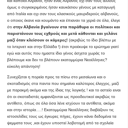
και κάποιοι Αλβανοί, ηταν ένας Αλβανός οχι σαν τους άλλους
όμως ο συγκεκριμένος ήσαν καυκάσιου γένους με καταγωγή
από Ιταλία και οχι σαν τους κλασικούς μαυριδερούς αλβανούς,
ο οποιος έκανε και κουμάντο και έπιαναν τα χεριά σε όλα, έλεγε
ότι
στην Αλβανία βγαίνουν στα παράθυρα οι πολίτικοι και
παριστάνουν τους εχθρούς και μετά κάθονται και γελάνε
μαζί όταν κλείσουν οι κάμερες!
(ακριβώς το ίδιο βλέπω με
το ίντερνετ και στην Ελλάδα !) έτσι προέκυψε το ερώτημα γιατί
εγώ και αυτός που ημαστε ίδιο γένος άσχετα χωράς το
βλέπουμε και δεν το βλέπουν εκατομμύρια Νεοέλληνες?
εύκολη απάντηση!
Συνεχίζεται η πορεία προς τα πίσω στο μεσαίωνα και ο
σκοταδισμός στα παντα που σημαίνει καλύτερος έλεγχος, μαζί
με παρακμή ακόμα και της ίδιας της λογικής ! και το αστείο ειναι
ότι οι σκοταδιστές εμφανίζονται ως προοδευτικοί ακριβώς το
αντίθετο, όπως σε όλα όσα λένε ισχύουν τα αντίθετα, ακόμα
και στην ιστορία.....! Εκατομμύρια Νεοέλληνες διαβάζουν τις
ιστοσελίδες τους ως έγκυρες πήγες, έχουν κάνει δεδομένα τα
ψεμματα τους ,και έχουν υποστεί λοβοτομή από τα σχολεία