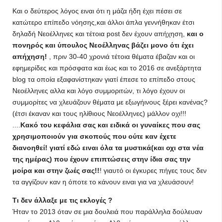
Και ο δεύτερος λόγος ειναι ότι η μάζα ήδη έχει πέσει σε
κατώτερο επίπεδο νόησης,και άλλοι άπλα γεννήθηκαν έτσι
δηλαδή Νεοέλληνες και τέτοια post δεν έχουν απήχηση,
και ο
πονηρός και ύπουλος Νεοέλληνας βάζει μονο ότι έχει
απήχηση!
, πριν 30-40 χρονιά τέτοια θέματα έβαζαν και οι
εφημερίδες και πρόσφατα και έως και το 2016 σε ανεξάρτητα
blog τα οποία εξαφανίστηκαν γιατί έπεσε το επίπεδο στους
Νεοέλληνες αλλα και λόγο συμμοριτών, τι λόγο έχουν οι
συμμορίτες να χλευάζουν θέματα με εξωγήινους ξέρει κανένας?
(έτσι έκαναν και τους ηλίθιους Νεοέλληνες) μάλλον οχι!!!
....
Κακό του κεφάλια σας και ειδικά οι γυναίκες που σας
χρησιμοποιούν για σκοπούς που ούτε καν έχετε
διανοηθεί! γιατί εδώ ειναι όλα τα μυστικά(και οχι στα νέα
της ημέρας) που έχουν επιπτώσεις στην ίδια σας την
μοίρα και στην ζωές σας!!
! γιαυτό οι έγκυρες πήγες τους δεν
τα αγγίζουν καν η όποτε το κάνουν ειναι για να χλευάσουν!
Τι δεν άλλαξε με τις εκλογές ?
Ήταν το 2013 όταν σε μια δουλειά που παράλληλα δούλευαν