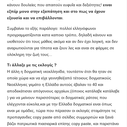
κάνουν δουλείες που απαιτούν ευφυΐα και δεξιότητες!
ειναι
εξπέρ μονο στην εξαπάτηση και στο πως να έχουν
εξουσία και να επιβάλλονται
.
Συμβαίνει το εξής παράλογο: πολλοί ελληνόφωνοι
προγραμματίζονται κατα καποιο τρόπο, δηλαδή κάνουν και
υιοθετούν ότι τους μάθεις ακόμα και αν δεν έχει λογική, και δεν
αναρωτιούνται για τίποτα και ζουν λες και ειναι σε φάρμες σε
ολόκληρη την ζωή τους...
Τι άλλαξε με τις εκλογές ?
Η άλλη η δογματική νεοελληνίδα, τουτέστιν έτσι θα ηταν σε
οποία χώρα και να είχε γεννηθεί(από τέτοιους δογματικούς
Νεοέλληνες γεμάτο η Ελλάδα αυτούς έβαλαν το 40 και
αποδεκάτισαν απόγονους αρχαίων,(όποιος κατάλαβε κατάλαβε
) για να μείνουν περισσότερες οι δογματικές ράτσες που
ελέγχονται εύκολα,και με την Ελλαδα δογματικοί ειναι όπως
ειναι με ομάδες, τώρα που πέρασαν οι εκλογές σταμάτησε τις
προπαγανδες copy paste από σελίδες συμμοριτών και ξανά
βάζει πατριωτικά πιασιαρικά επίσης copy paste, και παριστάνει