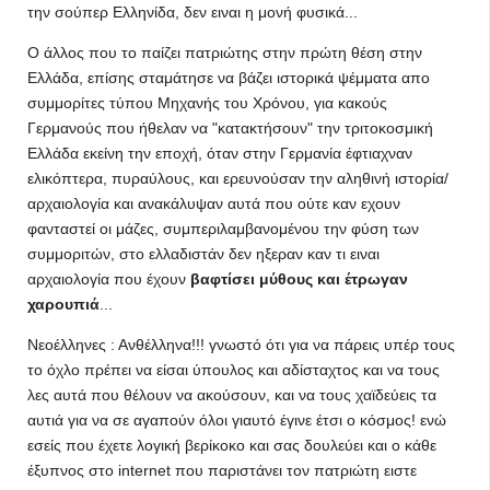
την σούπερ Ελληνίδα, δεν ειναι η μονή φυσικά...
Ο άλλος που το παίζει πατριώτης στην πρώτη θέση στην
Ελλάδα, επίσης σταμάτησε να βάζει ιστορικά ψέμματα απο
συμμορίτες τύπου Μηχανής του Χρόνου, για κακούς
Γερμανούς που ήθελαν να "κατακτήσουν" την τριτοκοσμική
Ελλάδα εκείνη την εποχή, όταν στην Γερμανία έφτιαχναν
ελικόπτερα, πυραύλους, και ερευνούσαν την αληθινή ιστορία/
αρχαιολογία και ανακάλυψαν αυτά που ούτε καν εχουν
φανταστεί οι μάζες, συμπεριλαμβανομένου την φύση των
συμμοριτών, στο ελλαδιστάν δεν ηξεραν καν τι ειναι
αρχαιολογία που έχουν
βαφτίσει μύθους και έτρωγαν
χαρουπιά
...
Νεοέλληνες : Ανθέλληνα!!! γνωστό ότι για να πάρεις υπέρ τους
το όχλο πρέπει να είσαι ύπουλος και αδίσταχτος και να τους
λες αυτά που θέλουν να ακούσουν, και να τους χαϊδεύεις τα
αυτιά για να σε αγαπούν όλοι γιαυτό έγινε έτσι ο κόσμος! ενώ
εσείς που έχετε λογική βερίκοκο και σας δουλεύει και ο κάθε
έξυπνος στο internet που παριστάνει τον πατριώτη ειστε