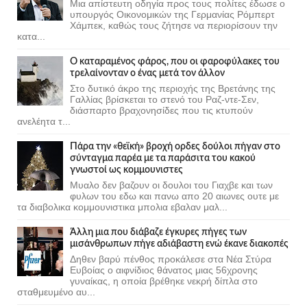
Μια απίστευτη οδηγία προς τους πολίτες έδωσε ο
υπουργός Οικονομικών της Γερμανίας Ρόμπερτ
Χάμπεκ, καθώς τους ζήτησε να περιορίσουν την
κατα...
Ο καταραμένος φάρος, που οι φαροφύλακες του
τρελαίνονταν ο ένας μετά τον άλλον
Στο δυτικό άκρο της περιοχής της Βρετάνης της
Γαλλίας βρίσκεται το στενό του Ραζ-ντε-Σεν,
διάσπαρτο βραχονησίδες που τις κτυπούν
ανελέητα τ...
Πάρα την «θεϊκή» βροχή ορδες δούλοι πήγαν στο
σύνταγμα παρέα με τα παράσιτα του κακού
γνωστοί ως κομμουνιστες
Μυαλο δεν βαζουν οι δουλοι του Γιαχβε και των
φυλων του εδω και πανω απο 20 αιωνες ουτε με
τα διαβολικα κομμουνιστικα μπολια εβαλαν μαλ...
Άλλη μια που διάβαζε έγκυρες πήγες των
μισάνθρωπων πήγε αδιάβαστη ενώ έκανε διακοπές
Δηθεν βαρύ πένθος προκάλεσε στα Νέα Στύρα
Ευβοίας ο αιφνίδιος θάνατος μιας 56χρονης
γυναίκας, η οποία βρέθηκε νεκρή δίπλα στο
σταθμευμένο αυ...