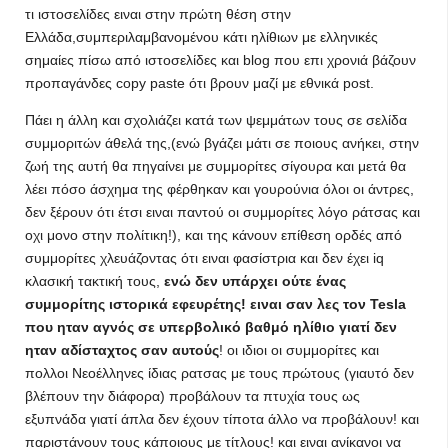
τι ιστοσελίδες ειναι στην πρώτη θέση στην
Ελλάδα,συμπεριλαμβανομένου κάτι ηλίθιων με ελληνικές
σημαίες πίσω από ιστοσελίδες και blog που επι χρονιά βάζουν
προπαγάνδες copy paste ότι βρουν μαζί με εθνικά post.
Πάει η άλλη και σχολιάζει κατά των ψεμμάτων τους σε σελίδα
συμμοριτών άθελά της,(ενώ βγάζει μάτι σε ποιους ανήκει, στην
ζωή της αυτή θα πηγαίνει με συμμορίτες σίγουρα και μετά θα
λέει πόσο άσχημα της φέρθηκαν και γουρούνια όλοι οι άντρες,
δεν ξέρουν ότι έτσι ειναι παντού οι συμμορίτες λόγο ράτσας και
οχι μονο στην πολίτικη!), και της κάνουν επίθεση ορδές από
συμμορίτες χλευάζοντας ότι ειναι φασίστρια και δεν έχει iq
κλασική τακτική τους,
ενώ δεν υπάρχει ούτε ένας
συμμορίτης ιστορικά εφευρέτης! ειναι σαν λες τον Tesla
που ηταν αγνός σε υπερβολικό βαθμό ηλίθιο γιατί δεν
ηταν αδίσταχτος σαν αυτούς
! οι ιδιοι οι συμμορίτες και
πολλοι Νεοέλληνες ίδιας ρατσας με τους πρώτους (γιαυτό δεν
βλέπουν την διάφορα) προβάλουν τα πτυχία τους ως
εξυπνάδα γιατί άπλα δεν έχουν τίποτα άλλο να προβάλουν! και
παριστάνουν τους κάποιους με τίτλους! και ειναι ανίκανοι να