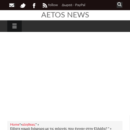
follow
Δωρεά - PayPal
AETOS NEWS
☰
Home
"»
αληθειες
" »
Είδατε καμιά διάφορα με τις εκλογές που έγιναν στην Ελλάδα? " »