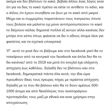
ακόμα και δεν βλέπουν το κακό, βεβαία άλλος ένας λόγος ειναι
ότι για να δεις το κακό πρέπει να είσαι το αντίθετο το κάλο, και
ο άλλος ότι έχουν συνηθίσει να ζουν με το κακό από μικροί .
Μέχρι και οι συμμορίτες παριστάνουν τους πατριώτες όποτε
τους βολεύει και μαλιστα οχι μονο αντιπροσωπεύουν το κακό
το δείχνουν κιόλας δημοσιά πολλοί εξ αυτών αλλα κανένας δεν
μπήκε στο κόπο όπως φαίνεται να δει τι είδους άτομα λένε για
φασίστες και τα σχετικά υποκριτικά
ΥΓ: αυτό το post δεν το βάζουμε καν στο facebook γιατί θα το
τσεκάρουν από τα κεντρικά του facebook και άπλα δεν θα το
δει κανένας! από το 2018 και μετά ότι ενοχλεί έχει ελάχιστη
απήχηση έως καθόλου, δηλαδή δεν το βλέπουν καν στο
facebook, δημοκρατικά πάντα όλα αυτά, την ίδια ώρα
προωθούν δίκες τους έγκυρες πήγες με τεράστια απήχηση
δηλαδή με το που θα βαλουν κάτι θα το δουν αμέσως 500-
1000 άτομα και από Νεοέλληνες που αναπαράγουν
προπαγάνδες τους μαζί με εθνικά και ειναι χρήσιμοι στην
αποχαύνωση.