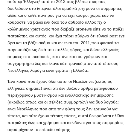
σούπερ Έλληνες! από το 2013 σας βλέπω πως σας
δουλεύουν στο ίντερνετ όλοι ομαδικά ,οχι μονο οι συμμορίτες
αλλα και ο κάθε πονηρός για να έχει κόσμο, χωρίς καν να
κουραστεί να βάλει ένα δικό του άρθρο!ο άλλος πχ ο
κολλημένος χριστιανός που διάβαζε pronews είπε να το παίξει
πατριώτης και αυτός, και έχει πάρει σβάρνα ότι εθνικά post έχει
βρει και τα βάζει ακόμα και αν ειναι του 2011,που φυσικά τα
παρουσιάζει ως δικά του πολλές φόρες, και δώσε ελληνικές
σημαίες στο facebook , και πάνε και του γράφουν και
συγχαρητήρια λες και έκανε κάτι τραγικό,όταν από τέτοιους
Νεοέλληνες λαμόγια ειναι γεμάτο η Ελλάδα...
Ένα κοινό που έχουν όλοι αυτοί οι Νεοέλληνες(εκτός τις
ελληνικές σημαίες) ειναι ότι δεν βάζουν άρθρα μεταφυσικού
περιεχόμενου μυστικισμού και εναλλακτικής ενημέρωσης
(ακριβώς όπως και οι σελίδες συμμοριτών) για δυο λογούς:
ειναι Νεοέλληνες που απο την φύση τους δεν ερευνούν για
τίποτα, και ούτε έχουν τέτοιες τάσεις, αυτοί θεωρούνται ηλίθιοι
πατριώτες έως και χρήσιμοι και ακίνδυνοι για τους συμμορίτες
αφού ρίχνουν το επίπεδο νόησης...