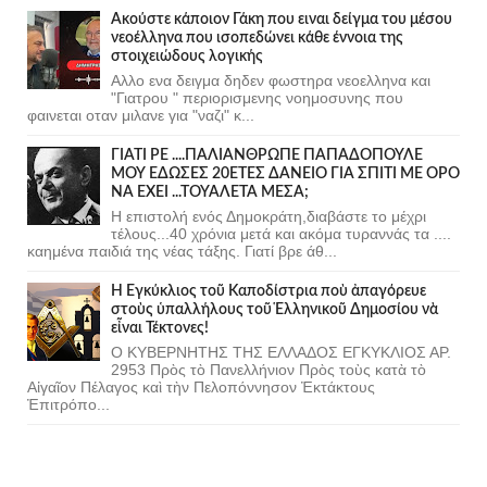
Ακούστε κάποιον Γάκη που ειναι δείγμα του μέσου
νεοέλληνα που ισοπεδώνει κάθε έννοια της
στοιχειώδους λογικής
Αλλο ενα δειγμα δηδεν φωστηρα νεοελληνα και
"Γιατρου " περιορισμενης νοημοσυνης που
φαινεται οταν μιλανε για "ναζι" κ...
ΓΙΑΤΙ ΡΕ ....ΠΑΛΙΑΝΘΡΩΠΕ ΠΑΠΑΔΟΠΟΥΛΕ
ΜΟΥ ΕΔΩΣΕΣ 20ΕΤΕΣ ΔΑΝΕΙΟ ΓΙΑ ΣΠΙΤΙ ΜΕ ΟΡΟ
ΝΑ ΕΧΕΙ ...ΤΟΥΑΛΕΤΑ ΜΕΣΑ;
Η επιστολή ενός Δημοκράτη,διαβάστε το μέχρι
τέλους...40 χρόνια μετά και ακόμα τυραννάς τα ....
καημένα παιδιά της νέας τάξης. Γιατί βρε άθ...
Ἡ Ἐγκύκλιος τοῦ Καποδίστρια ποὺ ἀπαγόρευε
στοὺς ὑπαλλήλους τοῦ Ἑλληνικοῦ Δημοσίου νὰ
εἶναι Τέκτονες!
Ο ΚΥΒΕΡΝΗΤΗΣ ΤΗΣ ΕΛΛΑΔΟΣ ΕΓΚΥΚΛΙΟΣ ΑΡ.
2953 Πρὸς τὸ Πανελλήνιον Πρὸς τοὺς κατὰ τὸ
Αἰγαῖον Πέλαγος καὶ τὴν Πελοπόννησον Ἐκτάκτους
Ἐπιτρόπο...