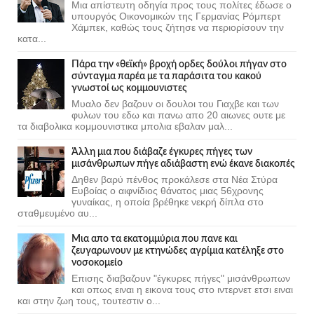
Μια απίστευτη οδηγία προς τους πολίτες έδωσε ο
υπουργός Οικονομικών της Γερμανίας Ρόμπερτ
Χάμπεκ, καθώς τους ζήτησε να περιορίσουν την
κατα...
Πάρα την «θεϊκή» βροχή ορδες δούλοι πήγαν στο
σύνταγμα παρέα με τα παράσιτα του κακού
γνωστοί ως κομμουνιστες
Μυαλο δεν βαζουν οι δουλοι του Γιαχβε και των
φυλων του εδω και πανω απο 20 αιωνες ουτε με
τα διαβολικα κομμουνιστικα μπολια εβαλαν μαλ...
Άλλη μια που διάβαζε έγκυρες πήγες των
μισάνθρωπων πήγε αδιάβαστη ενώ έκανε διακοπές
Δηθεν βαρύ πένθος προκάλεσε στα Νέα Στύρα
Ευβοίας ο αιφνίδιος θάνατος μιας 56χρονης
γυναίκας, η οποία βρέθηκε νεκρή δίπλα στο
σταθμευμένο αυ...
Μια απο τα εκατομμύρια που πανε και
ζευγαρωνουν με κτηνώδες αγρίμια κατέληξε στο
νοσοκομείο
Επισης διαβαζουν "έγκυρες πήγες" μισάνθρωπων
και οπως ειναι η εικονα τους στο ιντερνετ ετσι ειναι
και στην ζωη τους, τουτεστιν ο...