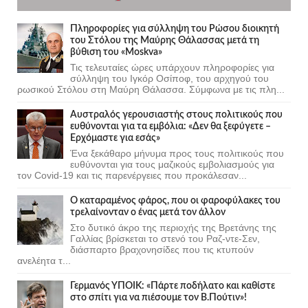
Πληροφορίες για σύλληψη του Ρώσου διοικητή
του Στόλου της Mαύρης Θάλασσας μετά τη
βύθιση του «Moskva»
Τις τελευταίες ώρες υπάρχουν πληροφορίες για
σύλληψη του Ιγκόρ Οσίποφ, του αρχηγού του
ρωσικού Στόλου στη Μαύρη Θάλασσα. Σύμφωνα με τις πλη...
Αυστραλός γερουσιαστής στους πολιτικούς που
ευθύνονται για τα εμβόλια: «Δεν θα ξεφύγετε –
Ερχόμαστε για εσάς»
Ένα ξεκάθαρο μήνυμα προς τους πολιτικούς που
ευθύνονται για τους μαζικούς εμβολιασμούς για
τον Covid-19 και τις παρενέργειες που προκάλεσαν...
Ο καταραμένος φάρος, που οι φαροφύλακες του
τρελαίνονταν ο ένας μετά τον άλλον
Στο δυτικό άκρο της περιοχής της Βρετάνης της
Γαλλίας βρίσκεται το στενό του Ραζ-ντε-Σεν,
διάσπαρτο βραχονησίδες που τις κτυπούν
ανελέητα τ...
Γερμανός ΥΠΟΙΚ: «Πάρτε ποδήλατο και καθίστε
στο σπίτι για να πιέσουμε τον Β.Πούτιν»!