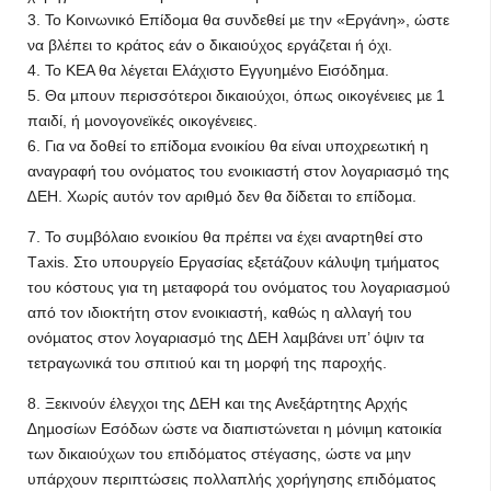
3. Το Κοινωνικό Επίδοµα θα συνδεθεί µε την «Εργάνη», ώστε
να βλέπει το κράτος εάν ο δικαιούχος εργάζεται ή όχι.
4. Το ΚΕΑ θα λέγεται Ελάχιστο Εγγυηµένο Εισόδηµα.
5. Θα µπουν περισσότεροι δικαιούχοι, όπως οικογένειες µε 1
παιδί, ή µονογονεϊκές οικογένειες.
6. Για να δοθεί το επίδοµα ενοικίου θα είναι υποχρεωτική η
αναγραφή του ονόµατος του ενοικιαστή στον λογαριασµό της
∆ΕΗ. Χωρίς αυτόν τον αριθµό δεν θα δίδεται το επίδοµα.
7. Το συµβόλαιο ενοικίου θα πρέπει να έχει αναρτηθεί στο
Τaxis. Στο υπουργείο Εργασίας εξετάζουν κάλυψη τµήµατος
του κόστους για τη µεταφορά του ονόµατος του λογαριασµού
από τον ιδιοκτήτη στον ενοικιαστή, καθώς η αλλαγή του
ονόµατος στον λογαριασµό της ∆ΕΗ λαµβάνει υπ’ όψιν τα
τετραγωνικά του σπιτιού και τη µορφή της παροχής.
8. Ξεκινούν έλεγχοι της ∆ΕΗ και της Ανεξάρτητης Αρχής
∆ηµοσίων Εσόδων ώστε να διαπιστώνεται η µόνιµη κατοικία
των δικαιούχων του επιδόµατος στέγασης, ώστε να µην
υπάρχουν περιπτώσεις πολλαπλής χορήγησης επιδόµατος