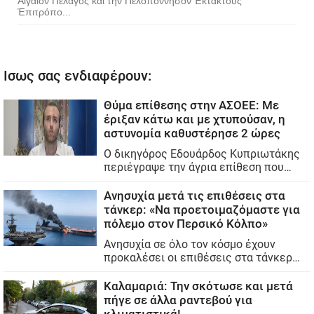
Αἰγαῖον Πέλαγος καὶ τὴν Πελοπόννησον Ἐκτάκτους
Ἐπιτρόπο...