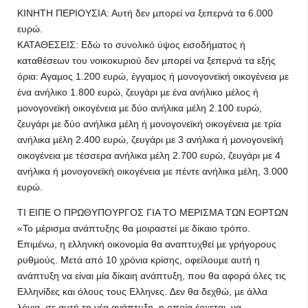
ΚΙΝΗΤΗ ΠΕΡΙΟΥΣΙΑ: Αυτή δεν µπορεί να ξεπερνά τα 6.000
ευρώ.
ΚΑΤΑΘΕΣΕΙΣ: Εδώ το συνολικό ύψος εισοδήµατος ή
καταθέσεων του νοικοκυριού δεν µπορεί να ξεπερνά τα εξής
όρια: Αγαµος 1.200 ευρώ, έγγαµος ή µονογονεϊκή οικογένεια µε
ένα ανήλικο 1.800 ευρώ, ζευγάρι µε ένα ανήλικο µέλος ή
µονογονεϊκή οικογένεια µε δύο ανήλικα µέλη 2.100 ευρώ,
ζευγάρι µε δύο ανήλικα µέλη ή µονογονεϊκή οικογένεια µε τρία
ανήλικα µέλη 2.400 ευρώ, ζευγάρι µε 3 ανήλικα ή µονογονεϊκή
οικογένεια µε τέσσερα ανήλικα µέλη 2.700 ευρώ, ζευγάρι µε 4
ανήλικα ή µονογονεϊκή οικογένεια µε πέντε ανήλικα µέλη, 3.000
ευρώ.
ΤΙ ΕΙΠΕ Ο ΠΡΩΘΥΠΟΥΡΓΟΣ ΓΙΑ ΤΟ ΜΕΡΙΣΜΑ ΤΩΝ ΕΟΡΤΩΝ
«Το µέρισµα ανάπτυξης θα µοιραστεί µε δίκαιο τρόπο.
Επιµένω, η ελληνική οικονοµία θα αναπτυχθεί µε γρήγορους
ρυθµούς. Μετά από 10 χρόνια κρίσης, οφείλουµε αυτή η
ανάπτυξη να είναι µία δίκαιη ανάπτυξη, που θα αφορά όλες τις
Ελληνίδες και όλους τους Ελληνες. ∆εν θα δεχθώ, µε άλλα
λόγια, σε αυτή τη νέα ανάπτυξη, η οποία έρχεται, να