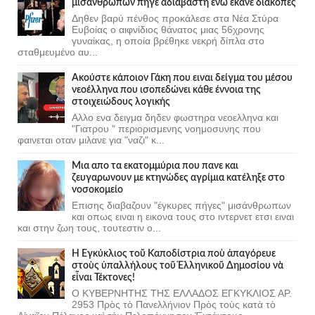
μισάνθρωπων πήγε αδιάβαστη ενώ έκανε διακοπές
Δηθεν βαρύ πένθος προκάλεσε στα Νέα Στύρα
Ευβοίας ο αιφνίδιος θάνατος μιας 56χρονης
γυναίκας, η οποία βρέθηκε νεκρή δίπλα στο
σταθμευμένο αυ...
Ακούστε κάποιον Γάκη που ειναι δείγμα του μέσου
νεοέλληνα που ισοπεδώνει κάθε έννοια της
στοιχειώδους λογικής
Αλλο ενα δειγμα δηδεν φωστηρα νεοελληνα και
"Γιατρου " περιορισμενης νοημοσυνης που
φαινεται οταν μιλανε για "ναζι" κ...
Μια απο τα εκατομμύρια που πανε και
ζευγαρωνουν με κτηνώδες αγρίμια κατέληξε στο
νοσοκομείο
Επισης διαβαζουν "έγκυρες πήγες" μισάνθρωπων
και οπως ειναι η εικονα τους στο ιντερνετ ετσι ειναι
και στην ζωη τους, τουτεστιν ο...
Ἡ Ἐγκύκλιος τοῦ Καποδίστρια ποὺ ἀπαγόρευε
στοὺς ὑπαλλήλους τοῦ Ἑλληνικοῦ Δημοσίου νὰ
εἶναι Τέκτονες!
Ο ΚΥΒΕΡΝΗΤΗΣ ΤΗΣ ΕΛΛΑΔΟΣ ΕΓΚΥΚΛΙΟΣ ΑΡ.
2953 Πρὸς τὸ Πανελλήνιον Πρὸς τοὺς κατὰ τὸ