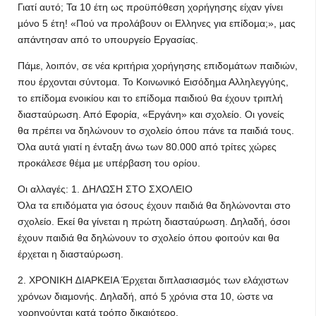
Γιατί αυτό; Τα 10 έτη ως προϋπόθεση χορήγησης είχαν γίνει
µόνο 5 έτη! «Πού να προλάβουν οι Ελληνες για επίδοµα;», µας
απάντησαν από το υπουργείο Εργασίας.
Πάµε, λοιπόν, σε νέα κριτήρια χορήγησης επιδοµάτων παιδιών,
που έρχονται σύντοµα. Το Κοινωνικό Εισόδηµα Αλληλεγγύης,
το επίδοµα ενοικίου και το επίδοµα παιδιού θα έχουν τριπλή
διασταύρωση. Από Εφορία, «Εργάνη» και σχολείο. Οι γονείς
θα πρέπει να δηλώνουν το σχολείο όπου πάνε τα παιδιά τους.
Όλα αυτά γιατί η ένταξη άνω των 80.000 από τρίτες χώρες
προκάλεσε θέµα µε υπέρβαση του ορίου.
Οι αλλαγές: 1. ∆ΗΛΩΣΗ ΣΤΟ ΣΧΟΛΕΙΟ
Όλα τα επιδόµατα για όσους έχουν παιδιά θα δηλώνονται στο
σχολείο. Εκεί θα γίνεται η πρώτη διασταύρωση. ∆ηλαδή, όσοι
έχουν παιδιά θα δηλώνουν το σχολείο όπου φοιτούν και θα
έρχεται η διασταύρωση.
2. ΧΡΟΝΙΚΗ ∆ΙΑΡΚΕΙΑ Έρχεται διπλασιασµός των ελάχιστων
χρόνων διαµονής. ∆ηλαδή, από 5 χρόνια στα 10, ώστε να
χορηγούνται κατά τρόπο δικαιότερο.