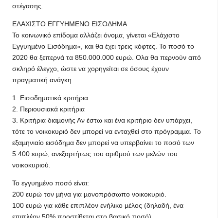
στέγασης.
ΕΛΑΧΙΣΤΟ ΕΓΓΥΗΜΕΝΟ ΕΙΣΟΔΗΜΑ
Το κοινωνικό επίδοµα αλλάζει όνοµα, γίνεται «Ελάχιστο
Εγγυηµένο Εισόδηµα», και θα έχει τρεις κόφτες. Το ποσό το
2020 θα ξεπερνά τα 850.000.000 ευρώ. Ολα θα περνούν από
σκληρό έλεγχο, ώστε να χορηγείται σε όσους έχουν
πραγµατική ανάγκη.
1. Εισοδηµατικά κριτήρια
2. Περιουσιακά κριτήρια
3. Κριτήρια διαµονής Αν έστω και ένα κριτήριο δεν υπάρχει,
τότε το νοικοκυριό δεν µπορεί να ενταχθεί στο πρόγραµµα. Το
εξαµηνιαίο εισόδηµα δεν µπορεί να υπερβαίνει το ποσό των
5.400 ευρώ, ανεξαρτήτως του αριθµού των µελών του
νοικοκυριού.
Το εγγυηµένο ποσό είναι:
200 ευρώ τον µήνα για µονοπρόσωπο νοικοκυριό.
100 ευρώ για κάθε επιπλέον ενήλικο µέλος (δηλαδή, ένα
επιπλέον 50% προστίθεται στο βασικό ποσό).