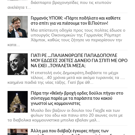
διάσπαρτο βραχονησίδες που τις κτυπούν
ανελέητα τ...
Γερμανός ΥΠΟΙΚ: «Πάρτε ποδήλατο και καθίστε
στο σπίτι για να πιέσουμε τον Β.Πούτιν»!
Μια απίστευτη οδηγία προς τους πολίτες έδωσε ο
υπουργός Οικονομικών της Γερμανίας Ρόμπερτ
Χάμπεκ, καθώς τους ζήτησε να περιορίσουν την
κατα...
ΓΙΑΤΙ ΡΕ ....ΠΑΛΙΑΝΘΡΩΠΕ ΠΑΠΑΔΟΠΟΥΛΕ
ΜΟΥ ΕΔΩΣΕΣ 20ΕΤΕΣ ΔΑΝΕΙΟ ΓΙΑ ΣΠΙΤΙ ΜΕ ΟΡΟ
ΝΑ ΕΧΕΙ ...ΤΟΥΑΛΕΤΑ ΜΕΣΑ;
Η επιστολή ενός Δημοκράτη,διαβάστε το μέχρι
τέλους...40 χρόνια μετά και ακόμα τυραννάς τα ....
καημένα παιδιά της νέας τάξης. Γιατί βρε άθ...
Πάρα την «θεϊκή» βροχή ορδες δούλοι πήγαν στο
σύνταγμα παρέα με τα παράσιτα του κακού
γνωστοί ως κομμουνιστες
Μυαλο δεν βαζουν οι δουλοι του Γιαχβε και των
φυλων του εδω και πανω απο 20 αιωνες ουτε με
τα διαβολικα κομμουνιστικα μπολια εβαλαν μαλ...
Άλλη μια που διάβαζε έγκυρες πήγες των