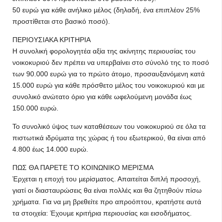
50 ευρώ για κάθε ανήλικο µέλος (δηλαδή, ένα επιπλέον 25%
προστίθεται στο βασικό ποσό).
ΠΕΡΙΟΥΣΙΑΚΑ ΚΡΙΤΗΡΙΑ
Η συνολική φορολογητέα αξία της ακίνητης περιουσίας του
νοικοκυριού δεν πρέπει να υπερβαίνει στο σύνολό της το ποσό
των 90.000 ευρώ για το πρώτο άτοµο, προσαυξανόµενη κατά
15.000 ευρώ για κάθε πρόσθετο µέλος του νοικοκυριού και µε
συνολικό ανώτατο όριο για κάθε ωφελούµενη µονάδα έως
150.000 ευρώ.
Το συνολικό ύψος των καταθέσεων του νοικοκυριού σε όλα τα
πιστωτικά ιδρύµατα της χώρας ή του εξωτερικού, θα είναι από
4.800 έως 14.000 ευρώ.
ΠΩΣ ΘΑ ΠΑΡΕΤΕ ΤΟ ΚΟΙΝΩΝΙΚΟ ΜΕΡΙΣΜΑ
Έρχεται η εποχή του µερίσµατος. Απαιτείται διπλή προσοχή,
γιατί οι διασταυρώσεις θα είναι πολλές και θα ζητηθούν πίσω
χρήµατα. Για να µη βρεθείτε προ απροόπτου, κρατήστε αυτά
τα στοιχεία: Έχουµε κριτήρια περιουσίας και εισοδήµατος.