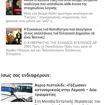
Ακούστε κάποιον Γάκη που ειναι δείγμα του μέσου
νεοέλληνα που ισοπεδώνει κάθε έννοια της
στοιχειώδους λογικής
Αλλο ενα δειγμα δηδεν φωστηρα νεοελληνα και
"Γιατρου " περιορισμενης νοημοσυνης που
φαινεται οταν μιλανε για "ναζι" κ...
Ἡ Ἐγκύκλιος τοῦ Καποδίστρια ποὺ ἀπαγόρευε
στοὺς ὑπαλλήλους τοῦ Ἑλληνικοῦ Δημοσίου νὰ
εἶναι Τέκτονες!
Ο ΚΥΒΕΡΝΗΤΗΣ ΤΗΣ ΕΛΛΑΔΟΣ ΕΓΚΥΚΛΙΟΣ ΑΡ.
2953 Πρὸς τὸ Πανελλήνιον Πρὸς τοὺς κατὰ τὸ
Αἰγαῖον Πέλαγος καὶ τὴν Πελοπόννησον Ἐκτάκτους
Ἐπιτρόπο...