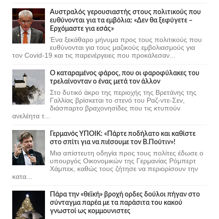
Αυστραλός γερουσιαστής στους πολιτικούς που
ευθύνονται για τα εμβόλια: «Δεν θα ξεφύγετε –
Ερχόμαστε για εσάς»
Ένα ξεκάθαρο μήνυμα προς τους πολιτικούς που
ευθύνονται για τους μαζικούς εμβολιασμούς για
τον Covid-19 και τις παρενέργειες που προκάλεσαν...
Ο καταραμένος φάρος, που οι φαροφύλακες του
τρελαίνονταν ο ένας μετά τον άλλον
Στο δυτικό άκρο της περιοχής της Βρετάνης της
Γαλλίας βρίσκεται το στενό του Ραζ-ντε-Σεν,
διάσπαρτο βραχονησίδες που τις κτυπούν
ανελέητα τ...
Γερμανός ΥΠΟΙΚ: «Πάρτε ποδήλατο και καθίστε
στο σπίτι για να πιέσουμε τον Β.Πούτιν»!
Μια απίστευτη οδηγία προς τους πολίτες έδωσε ο
υπουργός Οικονομικών της Γερμανίας Ρόμπερτ
Χάμπεκ, καθώς τους ζήτησε να περιορίσουν την
κατα...
Πάρα την «θεϊκή» βροχή ορδες δούλοι πήγαν στο
σύνταγμα παρέα με τα παράσιτα του κακού
γνωστοί ως κομμουνιστες