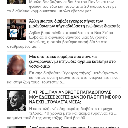
Μυαλο δεν βαζουν οι δουλοι του Γιαχβε και των
φυλων του εδω και πανω απο 20 αιωνες ουτε με
τα διαβολικα κομμουνιστικα μπολια εβαλαν μαλ...
Άλλη μια που διάβαζε έγκυρες πήγες των
μισάνθρωπων πήγε αδιάβαστη ενώ έκανε διακοπές
Δηθεν βαρύ πένθος προκάλεσε στα Νέα Στύρα
Ευβοίας ο αιφνίδιος θάνατος μιας 56χρονης
γυναίκας, η οποία βρέθηκε νεκρή δίπλα στο
σταθμευμένο αυ...
Μια απο τα εκατομμύρια που πανε και
ζευγαρωνουν με κτηνώδες αγρίμια κατέληξε στο
νοσοκομείο
Επισης διαβαζουν "έγκυρες πήγες" μισάνθρωπων
και οπως ειναι η εικονα τους στο ιντερνετ ετσι ειναι
και στην ζωη τους, τουτεστιν ο...
ΓΙΑΤΙ ΡΕ ....ΠΑΛΙΑΝΘΡΩΠΕ ΠΑΠΑΔΟΠΟΥΛΕ
ΜΟΥ ΕΔΩΣΕΣ 20ΕΤΕΣ ΔΑΝΕΙΟ ΓΙΑ ΣΠΙΤΙ ΜΕ ΟΡΟ
ΝΑ ΕΧΕΙ ...ΤΟΥΑΛΕΤΑ ΜΕΣΑ;
Η επιστολή ενός Δημοκράτη,διαβάστε το μέχρι
τέλους...40 χρόνια μετά και ακόμα τυραννάς τα ....
καημένα παιδιά της νέας τάξης. Γιατί βρε άθ...