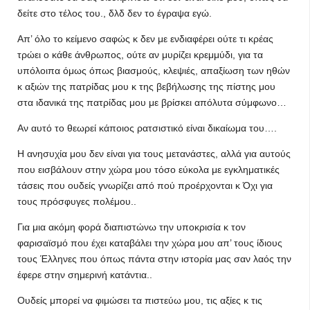
δείτε στο τέλος του., δλδ δεν το έγραψα εγώ.
Απ’ όλο το κείμενο σαφώς κ δεν με ενδιαφέρει ούτε τι κρέας
τρώει ο κάθε άνθρωπος, ούτε αν μυρίζει κρεμμύδι, για τα
υπόλοιπα όμως όπως βιασμούς, κλεψιές, απαξίωση των ηθών
κ αξιών της πατρίδας μου κ της βεβήλωσης της πίστης μου
στα ιδανικά της πατρίδας μου με βρίσκει απόλυτα σύμφωνο…
Αν αυτό το θεωρεί κάποιος ρατσιστικό είναι δικαίωμα του….
Η ανησυχία μου δεν είναι για τους μετανάστες, αλλά για αυτούς
που εισβάλουν στην χώρα μου τόσο εύκολα με εγκληματικές
τάσεις που ουδείς γνωρίζει από πού προέρχονται κ Όχι για
τους πρόσφυγες πολέμου..
Για μια ακόμη φορά διαπιστώνω την υποκρισία κ τον
φαρισαϊσμό που έχει καταβάλει την χώρα μου απ’ τους ίδιους
τους Έλληνες που όπως πάντα στην ιστορία μας σαν λαός την
έφερε στην σημερινή κατάντια..
Ουδείς μπορεί να φιμώσει τα πιστεύω μου, τις αξίες κ τις