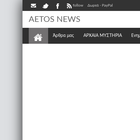
follow
Δωρεά - PayPal
AETOS NEWS
Άρθρα μας
ΑΡΧΑΙΑ ΜΥΣΤΗΡΙΑ
Ενη