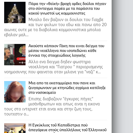
Πάρα την «θεϊκή» βροχή ορδες δούλοι πήγαν
στο σύνταγμα παρέα με τα παράσιτα του
κακού γνωστοί ως κομμουνιστες
Μυαλο δεν βαζουν οι δουλοι του Γιαχβε
και των φυλων του εδω και πανω απο 20
αιωνες ουτε με τα διαβολικα κομμουνιστικα μπολια
εβαλαν μαλ...
Ακούστε κάποιον Γάκη που ειναι δείγμα του
μέσου νεοέλληνα που ισοπεδώνει κάθε
έννοια της στοιχειώδους λογικής
Αλλο ενα δειγμα δηδεν φωστηρα
νεοελληνα και "Γιατρου " περιορισμενης
νοημοσυνης που φαινεται οταν μιλανε για "ναζι" κ...
Μια απο τα εκατομμύρια που πανε και
ζευγαρωνουν με κτηνώδες αγρίμια κατέληξε
στο νοσοκομείο
Επισης διαβαζουν "έγκυρες πήγες"
μισάνθρωπων και οπως ειναι η εικονα
τους στο ιντερνετ ετσι ειναι και στην ζωη τους,
τουτεστιν ο...
Ἡ Ἐγκύκλιος τοῦ Καποδίστρια ποὺ
ἀπαγόρευε στοὺς ὑπαλλήλους τοῦ Ἑλληνικοῦ