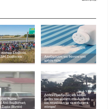
α σύνορα Σλοβενία,
ΓΔΜ, Σερβία και
Αποζημίωση για θάνατο από
χρήση ταλκ
Δήθεν Πρόσφυγες και λάθρο
εκροί Ρώσοι
έριξαν τον φράχτη στα Διαβατά
οί Από Βομβιστική
και πηγαίνουν με τα πόδια στα
 Συρία (Βίντεο)
σύνορα!