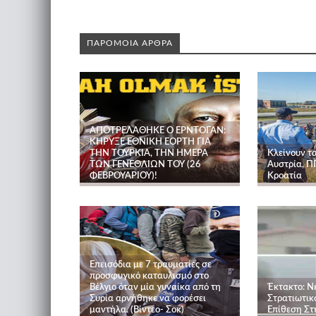
ΠΑΡΟΜΟΙΑ ΑΡΘΡΑ
ΑΠΟΤΡΕΛΑΘΗΚΕ Ο ΕΡΝΤΟΓΑΝ:
ΚΗΡΥΞΕ ΕΘΝΙΚΗ ΕΟΡΤΗ ΓΙΑ
ΤΗΝ ΤΟΥΡΚΙΑ, ΤΗΝ ΗΜΕΡΑ
Κλείνουν τ
ΤΩΝ ΓΕΝΕΘΛΙΩΝ ΤΟΥ (26
Αυστρία, Π
ΦΕΒΡΟΥΑΡΙΟΥ)!
Κροατία
Επεισόδια με 7 τραυματίες σε
προσφυγικό καταυλισμό στο
Βέλγιο όταν μία γυναίκα από τη
Έκτακτο: Ν
Συρία αρνήθηκε να φορέσει
Στρατιωτικ
μαντήλα. (Βίντεο- Σοκ)
Επίθεση Στη