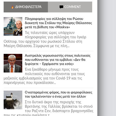
ΔΗΜΟΦΙΛΈΣΤΕΡΑ
COMMENT
Πληροφορίες για σύλληψη του Ρώσου
διοικητή του Στόλου της Mαύρης Θάλασσας
μετά τη βύθιση του «Moskva»
Τις τελευταίες ώρες υπάρχουν
πληροφορίες για σύλληψη του Ιγκόρ
Οσίποφ, του αρχηγού του ρωσικού Στόλου στη
Μαύρη Θάλασσα. Σύμφωνα με τις πλη...
Αυστραλός γερουσιαστής στους πολιτικούς
που ευθύνονται για τα εμβόλια: «Δεν θα
ξεφύγετε – Ερχόμαστε για εσάς»
Ένα ξεκάθαρο μήνυμα προς τους
πολιτικούς που ευθύνονται για τους
μαζικούς εμβολιασμούς για τον Covid-19 και τις
παρενέργειες που προκάλεσαν...
Ο καταραμένος φάρος, που οι φαροφύλακες
του τρελαίνονταν ο ένας μετά τον άλλον
Στο δυτικό άκρο της περιοχής της
Βρετάνης της Γαλλίας βρίσκεται το στενό
του Ραζ-ντε-Σεν, διάσπαρτο βραχονησίδες
που τις κτυπούν ανελέητα τ...