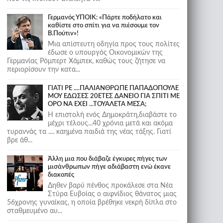
Γερμανός ΥΠΟΙΚ: «Πάρτε ποδήλατο και
καθίστε στο σπίτι για να πιέσουμε τον
Β.Πούτιν»!
Μια απίστευτη οδηγία προς τους πολίτες
έδωσε ο υπουργός Οικονομικών της
Γερμανίας Ρόμπερτ Χάμπεκ, καθώς τους ζήτησε να
περιορίσουν την κατα...
ΓΙΑΤΙ ΡΕ ....ΠΑΛΙΑΝΘΡΩΠΕ ΠΑΠΑΔΟΠΟΥΛΕ
ΜΟΥ ΕΔΩΣΕΣ 20ΕΤΕΣ ΔΑΝΕΙΟ ΓΙΑ ΣΠΙΤΙ ΜΕ
ΟΡΟ ΝΑ ΕΧΕΙ ...ΤΟΥΑΛΕΤΑ ΜΕΣΑ;
Η επιστολή ενός Δημοκράτη,διαβάστε το
μέχρι τέλους...40 χρόνια μετά και ακόμα
τυραννάς τα .... καημένα παιδιά της νέας τάξης. Γιατί
βρε άθ...
Άλλη μια που διάβαζε έγκυρες πήγες των
μισάνθρωπων πήγε αδιάβαστη ενώ έκανε
διακοπές
Δηθεν βαρύ πένθος προκάλεσε στα Νέα
Στύρα Ευβοίας ο αιφνίδιος θάνατος μιας
56χρονης γυναίκας, η οποία βρέθηκε νεκρή δίπλα στο
σταθμευμένο αυ...