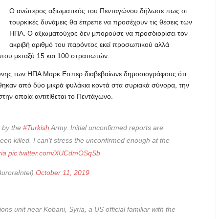
Ο ανώτερος αξιωματικός του Πενταγώνου δήλωσε πως οι
τουρκικές δυνάμεις θα έπρεπε να προσέχουν τις θέσεις των
ΗΠΑ. Ο αξιωματούχος δεν μπορούσε να προσδιορίσει τον
ακριβή αριθμό του παρόντος εκεί προσωπικού αλλά
άπου μεταξύ 15 και 100 στρατιωτών.
ύνης των ΗΠΑ Μαρκ Εσπερ διαβεβαίωνε δημοσιογράφους ότι
θηκαν από δύο μικρά φυλάκια κοντά στα συριακά σύνορα, την
την οποία αντιτίθεται το Πεντάγωνο.
g by the
#Turkish
Army. Initial unconfirmed reports are
n killed. I can’t stress the unconfirmed enough at the
ia
pic.twitter.com/XUCdmOSqSb
uroraIntel)
October 11, 2019
ions unit near Kobani, Syria, a US official familiar with the