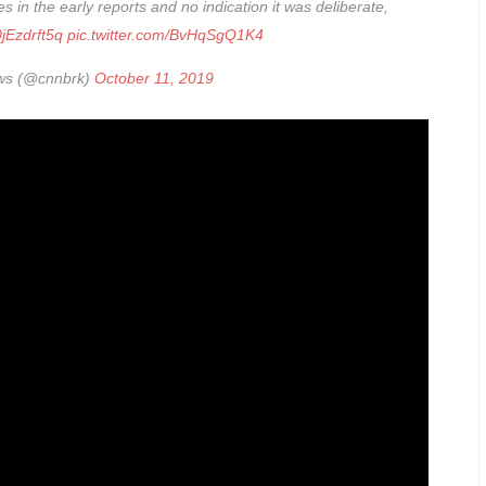
s in the early reports and no indication it was deliberate,
/0jEzdrft5q
pic.twitter.com/BvHqSgQ1K4
ws (@cnnbrk)
October 11, 2019