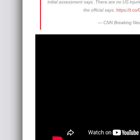
initial assessment says. There are no US injurie
the official says.
https://t.co
— CNN Breaking Ne