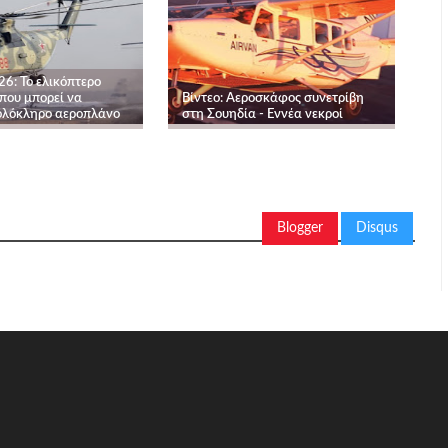
6: Το ελικόπτερο
που μπορεί να
Βίντεο: Αεροσκάφος συνετρίβη
ολόκληρο αεροπλάνο
στη Σουηδία - Εννέα νεκροί
Blogger
Disqus