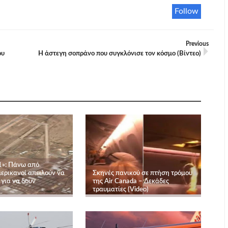
Follow
Previous
ου
Η άστεγη σοπράνο που συγκλόνισε τον κόσμο (Βίντεο)
1»: Πάνω από
ερικανοί απειλούν να
Σκηνές πανικού σε πτήση τρόμου
 για να δουν
της Air Canada – Δεκάδες
τραυματίες (Video)