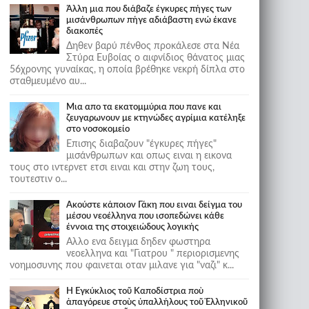
Άλλη μια που διάβαζε έγκυρες πήγες των
μισάνθρωπων πήγε αδιάβαστη ενώ έκανε
διακοπές
Δηθεν βαρύ πένθος προκάλεσε στα Νέα
Στύρα Ευβοίας ο αιφνίδιος θάνατος μιας
56χρονης γυναίκας, η οποία βρέθηκε νεκρή δίπλα στο
σταθμευμένο αυ...
Μια απο τα εκατομμύρια που πανε και
ζευγαρωνουν με κτηνώδες αγρίμια κατέληξε
στο νοσοκομείο
Επισης διαβαζουν "έγκυρες πήγες"
μισάνθρωπων και οπως ειναι η εικονα
τους στο ιντερνετ ετσι ειναι και στην ζωη τους,
τουτεστιν ο...
Ακούστε κάποιον Γάκη που ειναι δείγμα του
μέσου νεοέλληνα που ισοπεδώνει κάθε
έννοια της στοιχειώδους λογικής
Αλλο ενα δειγμα δηδεν φωστηρα
νεοελληνα και "Γιατρου " περιορισμενης
νοημοσυνης που φαινεται οταν μιλανε για "ναζι" κ...
Ἡ Ἐγκύκλιος τοῦ Καποδίστρια ποὺ
ἀπαγόρευε στοὺς ὑπαλλήλους τοῦ Ἑλληνικοῦ