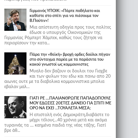
Γερμανός ΥΠΟΙΚ: «Πάρτε ποδήλατο και
καθίστε στο σπίτι για να πιέσουμε τον
Β.Πούτιν»!
Μια απίστευτη οδηγία προς τους πολίτες
έδωσε ο υπουργός Οικονομικών της
Γερμανίας Ρόμπερτ Χάμπεκ, καθώς τους ζήτησε να
περιορίσουν την κατα...
Πάρα την «θεϊκή» βροχή ορδες δούλοι πήγαν
στο σύνταγμα παρέα με τα παράσιτα του
κακού γνωστοί ως κομμουνιστες
Μυαλο δεν βαζουν οι δουλοι του Γιαχβε
και των φυλων του εδω και πανω απο 20
αιωνες ουτε με τα διαβολικα κομμουνιστικα μπολια
εβαλαν μαλ...
ΓΙΑΤΙ ΡΕ ....ΠΑΛΙΑΝΘΡΩΠΕ ΠΑΠΑΔΟΠΟΥΛΕ
ΜΟΥ ΕΔΩΣΕΣ 20ΕΤΕΣ ΔΑΝΕΙΟ ΓΙΑ ΣΠΙΤΙ ΜΕ
ΟΡΟ ΝΑ ΕΧΕΙ ...ΤΟΥΑΛΕΤΑ ΜΕΣΑ;
Η επιστολή ενός Δημοκράτη,διαβάστε το
μέχρι τέλους...40 χρόνια μετά και ακόμα
τυραννάς τα .... καημένα παιδιά της νέας τάξης. Γιατί
βρε άθ...