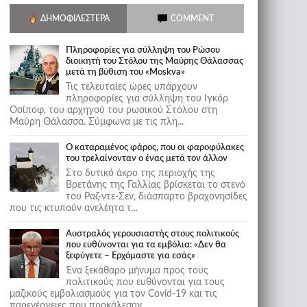
ΔΗΜΟΦΙΛΈΣΤΕΡΑ
COMMENT
Πληροφορίες για σύλληψη του Ρώσου
διοικητή του Στόλου της Mαύρης Θάλασσας
μετά τη βύθιση του «Moskva»
Τις τελευταίες ώρες υπάρχουν
πληροφορίες για σύλληψη του Ιγκόρ
Οσίποφ, του αρχηγού του ρωσικού Στόλου στη
Μαύρη Θάλασσα. Σύμφωνα με τις πλη...
Ο καταραμένος φάρος, που οι φαροφύλακες
του τρελαίνονταν ο ένας μετά τον άλλον
Στο δυτικό άκρο της περιοχής της
Βρετάνης της Γαλλίας βρίσκεται το στενό
του Ραζ-ντε-Σεν, διάσπαρτο βραχονησίδες
που τις κτυπούν ανελέητα τ...
Αυστραλός γερουσιαστής στους πολιτικούς
που ευθύνονται για τα εμβόλια: «Δεν θα
ξεφύγετε – Ερχόμαστε για εσάς»
Ένα ξεκάθαρο μήνυμα προς τους
πολιτικούς που ευθύνονται για τους
μαζικούς εμβολιασμούς για τον Covid-19 και τις
παρενέργειες που προκάλεσαν...