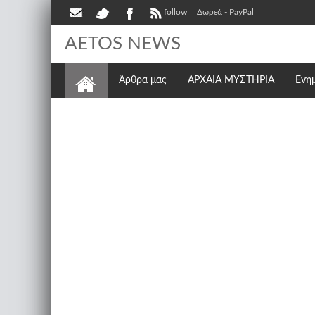
follow
Δωρεά - PayPal
AETOS NEWS
Άρθρα μας
ΑΡΧΑΙΑ ΜΥΣΤΗΡΙΑ
Ενη