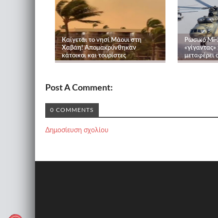
Καίγεται το νησί Μάουι στη
Ρωσικό Mi-2
Χαβάη! Απομακρύνθηκαν
«γίγαντας» 
κάτοικοι και τουρίστες
μεταφέρει 
Post A Comment:
0 COMMENTS
Δημοσίευση σχολίου