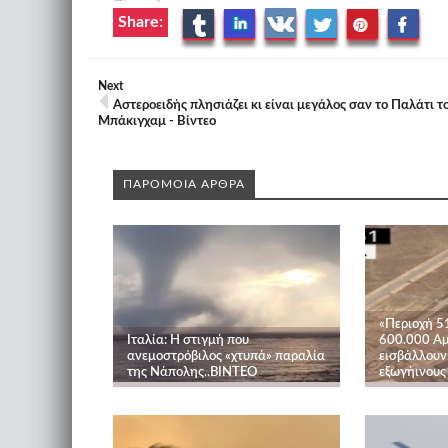
Share:
Next
Αστεροειδής πλησιάζει κι είναι μεγάλος σαν το Παλάτι τ
Μπάκιγχαμ - Βίντεο
ΠΑΡΟΜΟΙΑ ΑΡΘΡΑ
«Περιοχή 5
Ιταλία: Η στιγμή που
600.000 Αμ
ανεμοστρόβιλος «χτυπά» παραλία
εισβάλλουν
της Νάπολης..ΒΙΝΤΕΟ
εξωγήινους