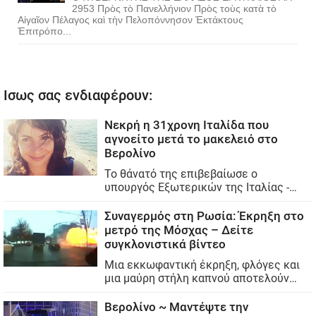
2953 Πρὸς τὸ Πανελλήνιον Πρὸς τοὺς κατὰ τὸ
Αἰγαῖον Πέλαγος καὶ τὴν Πελοπόννησον Ἐκτάκτους
Ἐπιτρόπο...