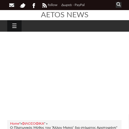
follow
Δωρεά - PayPal
AETOS NEWS
☰
Home
"»
ΦΙΛΟΣΟΦΙΚΑ
" »
Ο Πλατωνικός Μύθος του ‘Άλλου Μισού’ δια στόματος Αριστοφάνη"