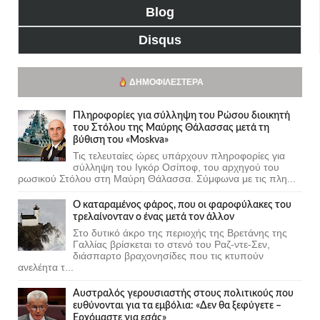
Blog
Disqus
ΔΗΜΟΦΙΛΈΣΤΕΡΑ
Πληροφορίες για σύλληψη του Ρώσου διοικητή
του Στόλου της Mαύρης Θάλασσας μετά τη
βύθιση του «Moskva»
Τις τελευταίες ώρες υπάρχουν πληροφορίες για
σύλληψη του Ιγκόρ Οσίποφ, του αρχηγού του
ρωσικού Στόλου στη Μαύρη Θάλασσα. Σύμφωνα με τις πλη...
Ο καταραμένος φάρος, που οι φαροφύλακες του
τρελαίνονταν ο ένας μετά τον άλλον
Στο δυτικό άκρο της περιοχής της Βρετάνης της
Γαλλίας βρίσκεται το στενό του Ραζ-ντε-Σεν,
διάσπαρτο βραχονησίδες που τις κτυπούν
ανελέητα τ...
Αυστραλός γερουσιαστής στους πολιτικούς που
ευθύνονται για τα εμβόλια: «Δεν θα ξεφύγετε –
Ερχόμαστε για εσάς»