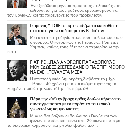
Ένα ξεκάθαρο μήνυμα προς τους πολιτικούς που
ευθύνονται για τους μαζικούς εμβολιασμούς για
τον Covid-19 και τις παρενέργειες που προκάλεσαν...
Γερμανός ΥΠΟΙΚ: «Πάρτε ποδήλατο και καθίστε
στο σπίτι για να πιέσουμε τον Β.Πούτιν»!
Μια απίστευτη οδηγία προς τους πολίτες έδωσε ο
υπουργός Οικονομικών της Γερμανίας Ρόμπερτ
Χάμπεκ, καθώς τους ζήτησε να περιορίσουν την
κατα...
ΓΙΑΤΙ ΡΕ ....ΠΑΛΙΑΝΘΡΩΠΕ ΠΑΠΑΔΟΠΟΥΛΕ
ΜΟΥ ΕΔΩΣΕΣ 20ΕΤΕΣ ΔΑΝΕΙΟ ΓΙΑ ΣΠΙΤΙ ΜΕ ΟΡΟ
ΝΑ ΕΧΕΙ ...ΤΟΥΑΛΕΤΑ ΜΕΣΑ;
Η επιστολή ενός Δημοκράτη,διαβάστε το μέχρι
τέλους...40 χρόνια μετά και ακόμα τυραννάς τα ....
καημένα παιδιά της νέας τάξης. Γιατί βρε άθ...
Πάρα την «θεϊκή» βροχή ορδες δούλοι πήγαν στο
σύνταγμα παρέα με τα παράσιτα του κακού
γνωστοί ως κομμουνιστες
Μυαλο δεν βαζουν οι δουλοι του Γιαχβε και των
φυλων του εδω και πανω απο 20 αιωνες ουτε με
τα διαβολικα κομμουνιστικα μπολια εβαλαν μαλ...