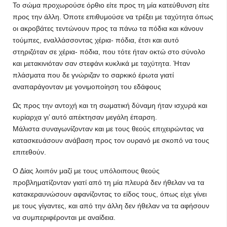
Το σώμα προχωρούσε όρθιο είτε προς τη μία κατεύθυνση είτε
προς την άλλη. Όποτε επιθυμούσε να τρέξει με ταχύτητα όπως
οι ακροβάτες τεντώνουν προς τα πάνω τα πόδια και κάνουν
τούμπες, εναλλάσσοντας χέρια- πόδια, έτσι και αυτό
στηριζόταν σε χέρια- πόδια, που τότε ήταν οκτώ στο σύνολο
και μετακινιόταν σαν στεφάνι κυκλικά με ταχύτητα. Ήταν
πλάσματα που δε γνώριζαν το σαρκικό έρωτα γιατί
αναπαράγονταν με γονιμοποίηση του εδάφους
Ως προς την αντοχή και τη σωματική δύναμη ήταν ισχυρά και
κυρίαρχα γι’ αυτό απέκτησαν μεγάλη έπαρση.
Μάλιστα συναγωνίζονταν και με τους θεούς επιχειρώντας να
κατασκευάσουν ανάβαση προς τον ουρανό με σκοπό να τους
επιτεθούν.
Ο Δίας λοιπόν μαζί με τους υπόλοιπους θεούς
προβληματίζονταν γιατί από τη μία πλευρά δεν ήθελαν να τα
κατακεραυνώσουν αφανίζοντας το είδος τους, όπως είχε γίνει
με τους γίγαντες, και από την άλλη δεν ήθελαν να τα αφήσουν
να συμπεριφέρονται με αναίδεια.