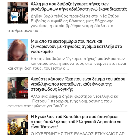
Άλλη μια που διάβαζε έγκυρες πήγες των
μισάνθρωπων πήγε αδιάβαστη ενώ έκανε διακοπές
Δηθεν βαρύ πένθος προκάλεσε στα Νέα Στύρα
Ευβοίας ο αιφνίδιος θάνατος μιας 56χρονης
γυναίκας, η οποία βρέθηκε νεκρή δίπλα στο
σταθμευμένο αυ...
Μια απο τα εκατομμύρια που πανε και
ζευγαρωνουν με κτηνώδες αγρίμια κατέληξε στο
νοσοκομείο
Επισης διαβαζουν "έγκυρες πήγες" μισάνθρωπων
και οπως ειναι η εικονα τους στο ιντερνετ ετσι ειναι
και στην ζωη τους, τουτεστιν ο...
Ακούστε κάποιον Γάκη που ειναι δείγμα του μέσου
νεοέλληνα που ισοπεδώνει κάθε έννοια της
στοιχειώδους λογικής
Αλλο ενα δειγμα δηδεν φωστηρα νεοελληνα και
"Γιατρου " περιορισμενης νοημοσυνης που
φαινεται οταν μιλανε για "ναζι" κ...
Ἡ Ἐγκύκλιος τοῦ Καποδίστρια ποὺ ἀπαγόρευε
στοὺς ὑπαλλήλους τοῦ Ἑλληνικοῦ Δημοσίου νὰ
εἶναι Τέκτονες!
Ο ΚΥΒΕΡΝΗΤΗΣ ΤΗΣ ΕΛΛΑΔΟΣ ΕΓΚΥΚΛΙΟΣ ΑΡ.