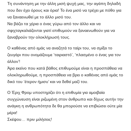
Τη συνάντηση με την άλλη μισή ψυχή μας, την αγάπη δηλαδή
που δεν έχει όρους και όρια! Το ένα μισό να τρέχει με πόθο για
να ξαναενωθεί με το άλλο μισό του.
Να βάζει τα χέρια ο ένας γύρω από τον άλλο και να
σφιχταγκαλιάζονται γιατί επιθυμούν να ξαναενωθούν για να
ξαναβρούν την ολοκλήρωσή τους.
Ο καθένας από εμάς να αναζητά το ταίρι του, να σμίξει το
ζευγάρι που ονομάζουμε ‘ταιριαστό’, ‘πλασμένο ο ένας για τον
άλλον’!
Άρα εκείνο που κατά βάθος επιθυμούμε είναι η προσπάθεια να
ολοκληρωθούμε, η προσπάθεια να βρει ο καθένας από εμάς το
δικό του ‘έτερον ήμισυ’ και να δεθεί μαζί του.
Ο Έριχ Φρομ υποστηρίζει ότι η επιθυμία για αμοιβαία
συγχώνευση είναι ριζωμένη στον άνθρωπο και δίχως αυτήν την
ανάγκη η ανθρωπότητα δε θα μπορούσε να επιβιώσει ούτε μία
μέρα!
Σκέψου… πριν μιλήσεις!