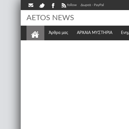
follow
Δωρεά - PayPal
AETOS NEWS
Άρθρα μας
ΑΡΧΑΙΑ ΜΥΣΤΗΡΙΑ
Ενη