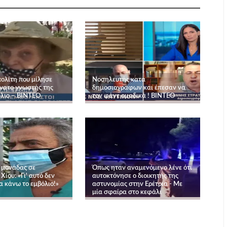
ολίτη που μίλησε
Νοσηλευτής κατα
άνατο γνωστής της
δημοσιογράφων και έπεσαν να
όλιο – ΒΙΝΤΕΟ
τον φάνε ομαδικά ! ΒΙΝΤΕΟ
 μονάδας σε
Όπως ηταν αναμενόμενο λένε ότι
Χίου: «Γι' αυτό δεν
αυτοκτόνησε ο διοικητής της
α κάνω το εμβόλιο!»
αστυνομίας στην Ερέτρια - Με
μία σφαίρα στο κεφάλι