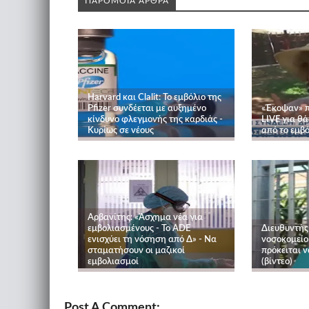
ΠΑΡΟΜΟΙΑ ΑΡΘΡΑ
Harvard και Clalit: Το εμβόλιο της
Pfizer συνδέεται με αυξημένο
«Έκοψαν» π
κίνδυνο φλεγμονής της καρδιάς -
LIVE για θ
Κυρίως σε νέους
από το εμβ
Αρβανίτης: «Άσχημα νέα για
εμβολιασμένους - Το ADE
Διευθυντής
ενισχύει τη νόσηση από Δ» - Να
νοσοκομείο 
σταματήσουν οι μαζικοί
πρόκειται ν
εμβολιασμοί
(βίντεο)
Post A Comment: