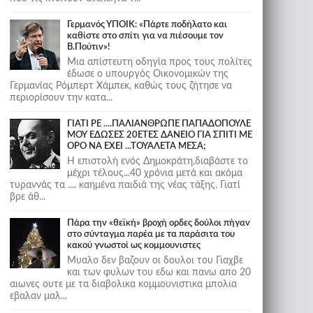
Γερμανός ΥΠΟΙΚ: «Πάρτε ποδήλατο και
καθίστε στο σπίτι για να πιέσουμε τον
Β.Πούτιν»!
Μια απίστευτη οδηγία προς τους πολίτες
έδωσε ο υπουργός Οικονομικών της
Γερμανίας Ρόμπερτ Χάμπεκ, καθώς τους ζήτησε να
περιορίσουν την κατα...
ΓΙΑΤΙ ΡΕ ....ΠΑΛΙΑΝΘΡΩΠΕ ΠΑΠΑΔΟΠΟΥΛΕ
ΜΟΥ ΕΔΩΣΕΣ 20ΕΤΕΣ ΔΑΝΕΙΟ ΓΙΑ ΣΠΙΤΙ ΜΕ
ΟΡΟ ΝΑ ΕΧΕΙ ...ΤΟΥΑΛΕΤΑ ΜΕΣΑ;
Η επιστολή ενός Δημοκράτη,διαβάστε το
μέχρι τέλους...40 χρόνια μετά και ακόμα
τυραννάς τα .... καημένα παιδιά της νέας τάξης. Γιατί
βρε άθ...
Πάρα την «θεϊκή» βροχή ορδες δούλοι πήγαν
στο σύνταγμα παρέα με τα παράσιτα του
κακού γνωστοί ως κομμουνιστες
Μυαλο δεν βαζουν οι δουλοι του Γιαχβε
και των φυλων του εδω και πανω απο 20
αιωνες ουτε με τα διαβολικα κομμουνιστικα μπολια
εβαλαν μαλ...