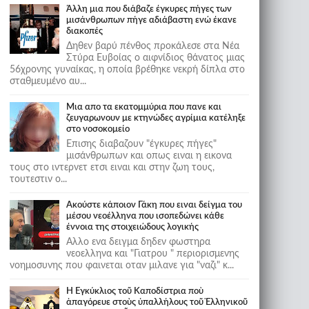
Άλλη μια που διάβαζε έγκυρες πήγες των
μισάνθρωπων πήγε αδιάβαστη ενώ έκανε
διακοπές
Δηθεν βαρύ πένθος προκάλεσε στα Νέα
Στύρα Ευβοίας ο αιφνίδιος θάνατος μιας
56χρονης γυναίκας, η οποία βρέθηκε νεκρή δίπλα στο
σταθμευμένο αυ...
Μια απο τα εκατομμύρια που πανε και
ζευγαρωνουν με κτηνώδες αγρίμια κατέληξε
στο νοσοκομείο
Επισης διαβαζουν "έγκυρες πήγες"
μισάνθρωπων και οπως ειναι η εικονα
τους στο ιντερνετ ετσι ειναι και στην ζωη τους,
τουτεστιν ο...
Ακούστε κάποιον Γάκη που ειναι δείγμα του
μέσου νεοέλληνα που ισοπεδώνει κάθε
έννοια της στοιχειώδους λογικής
Αλλο ενα δειγμα δηδεν φωστηρα
νεοελληνα και "Γιατρου " περιορισμενης
νοημοσυνης που φαινεται οταν μιλανε για "ναζι" κ...
Ἡ Ἐγκύκλιος τοῦ Καποδίστρια ποὺ
ἀπαγόρευε στοὺς ὑπαλλήλους τοῦ Ἑλληνικοῦ