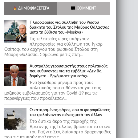
ΔΗΜΟΦΙΛΈΣΤΕΡΑ
COMMENT
Πληροφορίες για σύλληψη του Ρώσου
διοικητή του Στόλου της Mαύρης Θάλασσας
μετά τη βύθιση του «Moskva»
Τις τελευταίες ώρες υπάρχουν
πληροφορίες για σύλληψη του Ιγκόρ
Οσίποφ, του αρχηγού του ρωσικού Στόλου στη
Μαύρη Θάλασσα. Σύμφωνα με τις πλη...
Αυστραλός γερουσιαστής στους πολιτικούς
που ευθύνονται για τα εμβόλια: «Δεν θα
ξεφύγετε – Ερχόμαστε για εσάς»
Ένα ξεκάθαρο μήνυμα προς τους
πολιτικούς που ευθύνονται για τους
μαζικούς εμβολιασμούς για τον Covid-19 και τις
παρενέργειες που προκάλεσαν...
Ο καταραμένος φάρος, που οι φαροφύλακες
του τρελαίνονταν ο ένας μετά τον άλλον
Στο δυτικό άκρο της περιοχής της
Βρετάνης της Γαλλίας βρίσκεται το στενό
του Ραζ-ντε-Σεν, διάσπαρτο βραχονησίδες
που τις κτυπούν ανελέητα τ...