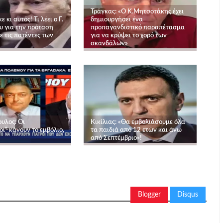
Τράγκας: «Ο Κ.Μητσοτάκης έχει
κι αυτός! Τι λέει ο Γ.
δημιουργήσει ένα
 για την πρόταση
προπαγανδιστικό παραπέτασμα
 τις πατέντες των
για να κρύψει το χορό των
σκανδάλων»
υλος: Οι
Κικίλιας: «Θα εμβολιάσουμε όλα
ι” κάνουν το εμβόλιο,
τα παιδιά από 12 ετών και άνω
από Σεπτέμβριο»!
Blogger
Disqus