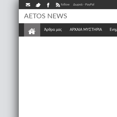
follow
Δωρεά - PayPal
AETOS NEWS
Άρθρα μας
ΑΡΧΑΙΑ ΜΥΣΤΗΡΙΑ
Ενη