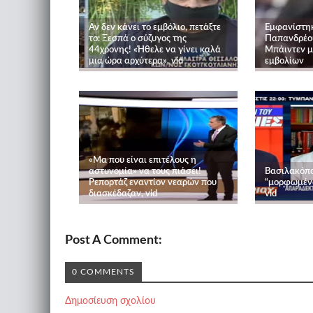
Αν δεν κάνει το εμβόλιο, πετάξτε
Εμφανίστηκε 
το: Ξεσπά ο σύζυγος της
Παπανδρέου
44χρονης! «Ήθελε να γίνει καλά
Μπάιντεν με
μια ώρα αρχύτερα», vid
εμβολίων
«Μα που είναι επιτέλους η
αστυνομία» να τους πιάσει!
Βασιλακόπο
Ρεπορτάζ εναντίον νεαρών που
“μορφωμένο
διασκέδαζαν, vid
vid
Post A Comment:
0 COMMENTS
Δημοσίευση σχολίου