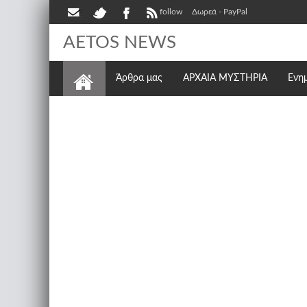
follow
Δωρεά - PayPal
AETOS NEWS
Άρθρα μας
ΑΡΧΑΙΑ ΜΥΣΤΗΡΙΑ
Ενη