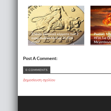
Σπάνια ελληνικά κέρματα των 2
Ρωσικά ΜΜΕ
ευρώ πωλούνται έως 35.000
ΗΠΑ Για Ο
ευρώ!
Μεγατόνω
Post A Comment:
0 COMMENTS
Δημοσίευση σχολίου