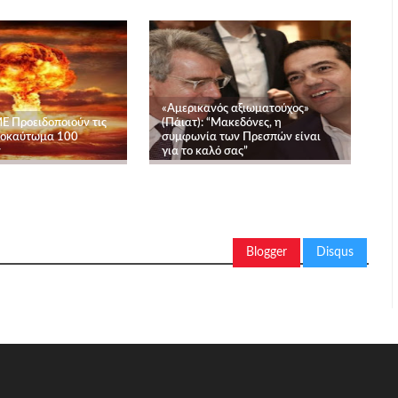
«Αμερικανός αξιωματούχος»
 Προειδοποιούν τις
(Πάιατ): “Μακεδόνες, η
λοκαύτωμα 100
συμφωνία των Πρεσπών είναι
ν
για το καλό σας”
Blogger
Disqus