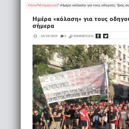
Home
"»
Ενημέρωση
" »
Ημέρα «κόλαση» για τους οδηγούς: Τρεις σ
Ημέρα «κόλαση» για τους οδηγο
σήμερα
..
10/24/2019
_
0
ΕΝΗΜΈΡΩΣΗ,