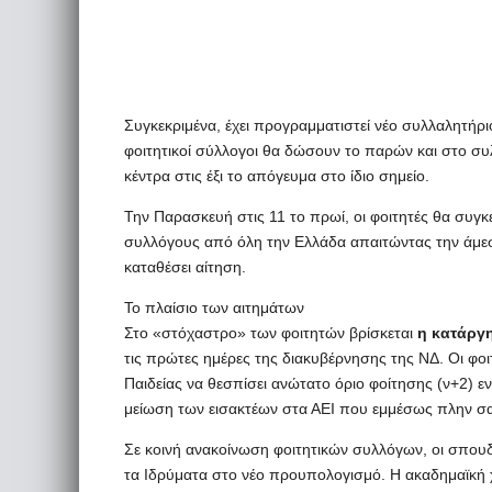
Συγκεκριμένα, έχει προγραμματιστεί νέο συλλαλητήριο
φοιτητικοί σύλλογοι θα δώσουν το παρών και στο σ
κέντρα στις έξι το απόγευμα στο ίδιο σημείο.
Την Παρασκευή στις 11 το πρωί, οι φοιτητές θα συγκ
συλλόγους από όλη την Ελλάδα απαιτώντας την άμεσ
καταθέσει αίτηση.
Το πλαίσιο των αιτημάτων
Στο «στόχαστρο» των φοιτητών βρίσκεται
η κατάργ
τις πρώτες ημέρες της διακυβέρνησης της ΝΔ. Οι φο
Παιδείας να θεσπίσει ανώτατο όριο φοίτησης (ν+2) ε
μείωση των εισακτέων στα ΑΕΙ που εμμέσως πλην σα
Σε κοινή ανακοίνωση φοιτητικών συλλόγων, οι σπου
τα Ιδρύματα στο νέο προυπολογισμό. Η ακαδημαϊκή χρ