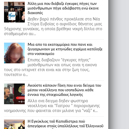
Άλλη μια που διάβαζε έγκυρες πήγες των
μισάνθρωπων πήγε αδιάβαστη ενώ έκανε
διακοπές
Δηθεν βαρύ πένθος προκάλεσε στα Νέα
Στύρα Ευβοίας ο αιφνίδιος θάνατος μιας
56χρονης γυναίκας, η οποία βρέθηκε νεκρή δίπλα στο
σταθμευμένο αυ...
Μια απο τα εκατομμύρια που πανε και
ζευγαρωνουν με κτηνώδες αγρίμια κατέληξε
στο νοσοκομείο
Επισης διαβαζουν "έγκυρες πήγες"
μισάνθρωπων και οπως ειναι η εικονα
τους στο ιντερνετ ετσι ειναι και στην ζωη τους,
τουτεστιν ο...
Ακούστε κάποιον Γάκη που ειναι δείγμα του
μέσου νεοέλληνα που ισοπεδώνει κάθε
έννοια της στοιχειώδους λογικής
Αλλο ενα δειγμα δηδεν φωστηρα
νεοελληνα και "Γιατρου " περιορισμενης
νοημοσυνης που φαινεται οταν μιλανε για "ναζι" κ...
Ἡ Ἐγκύκλιος τοῦ Καποδίστρια ποὺ
ἀπαγόρευε στοὺς ὑπαλλήλους τοῦ Ἑλληνικοῦ