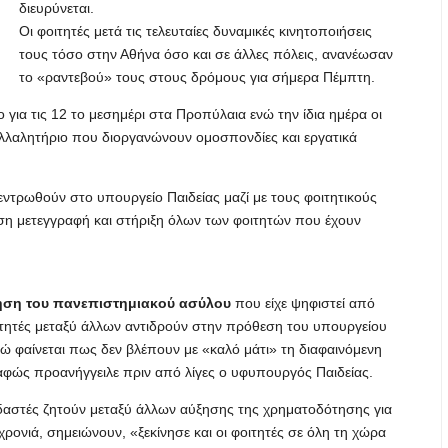
διευρύνεται.
Οι φοιτητές μετά τις τελευταίες δυναμικές κινητοποιήσεις
τους τόσο στην Αθήνα όσο και σε άλλες πόλεις, ανανέωσαν
το «ραντεβού» τους στους δρόμους για σήμερα Πέμπτη.
 για τις 12 το μεσημέρι στα Προπύλαια ενώ την ίδια ημέρα οι
υλλαλητήριο που διοργανώνουν ομοσπονδίες και εργατικά
εντρωθούν στο υπουργείο Παιδείας μαζί με τους φοιτητικούς
η μετεγγραφή και στήριξη όλων των φοιτητών που έχουν
ηση του πανεπιστημιακού ασύλου
που είχε ψηφιστεί από
ιτητές μεταξύ άλλων αντιδρούν στην πρόθεση του υπουργείου
νώ φαίνεται πως δεν βλέπουν με «καλό μάτι» τη διαφαινόμενη
φώς προανήγγειλε πριν από λίγες ο υφυπουργός Παιδείας.
δαστές ζητούν μεταξύ άλλων αύξησης της χρηματοδότησης για
ονιά, σημειώνουν, «ξεκίνησε και οι φοιτητές σε όλη τη χώρα