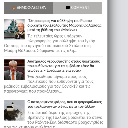
ΔΗΜΟΦΙΛΈΣΤΕΡΑ
COMMENT
Πληροφορίες για σύλληψη του Ρώσου
διοικητή του Στόλου της Mαύρης Θάλασσας
μετά τη βύθιση του «Moskva»
Τις τελευταίες ώρες υπάρχουν
πληροφορίες για σύλληψη του Ιγκόρ
Οσίποφ, του αρχηγού του ρωσικού Στόλου στη
Μαύρη Θάλασσα. Σύμφωνα με τις πλη...
Αυστραλός γερουσιαστής στους πολιτικούς
που ευθύνονται για τα εμβόλια: «Δεν θα
ξεφύγετε – Ερχόμαστε για εσάς»
Ένα ξεκάθαρο μήνυμα προς τους
πολιτικούς που ευθύνονται για τους
μαζικούς εμβολιασμούς για τον Covid-19 και τις
παρενέργειες που προκάλεσαν...
Ο καταραμένος φάρος, που οι φαροφύλακες
του τρελαίνονταν ο ένας μετά τον άλλον
Στο δυτικό άκρο της περιοχής της
Βρετάνης της Γαλλίας βρίσκεται το στενό
του Ραζ-ντε-Σεν, διάσπαρτο βραχονησίδες
που τις κτυπούν ανελέητα τ...