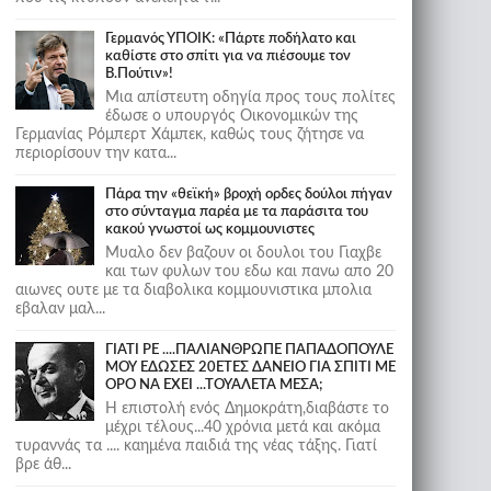
Γερμανός ΥΠΟΙΚ: «Πάρτε ποδήλατο και
καθίστε στο σπίτι για να πιέσουμε τον
Β.Πούτιν»!
Μια απίστευτη οδηγία προς τους πολίτες
έδωσε ο υπουργός Οικονομικών της
Γερμανίας Ρόμπερτ Χάμπεκ, καθώς τους ζήτησε να
περιορίσουν την κατα...
Πάρα την «θεϊκή» βροχή ορδες δούλοι πήγαν
στο σύνταγμα παρέα με τα παράσιτα του
κακού γνωστοί ως κομμουνιστες
Μυαλο δεν βαζουν οι δουλοι του Γιαχβε
και των φυλων του εδω και πανω απο 20
αιωνες ουτε με τα διαβολικα κομμουνιστικα μπολια
εβαλαν μαλ...
ΓΙΑΤΙ ΡΕ ....ΠΑΛΙΑΝΘΡΩΠΕ ΠΑΠΑΔΟΠΟΥΛΕ
ΜΟΥ ΕΔΩΣΕΣ 20ΕΤΕΣ ΔΑΝΕΙΟ ΓΙΑ ΣΠΙΤΙ ΜΕ
ΟΡΟ ΝΑ ΕΧΕΙ ...ΤΟΥΑΛΕΤΑ ΜΕΣΑ;
Η επιστολή ενός Δημοκράτη,διαβάστε το
μέχρι τέλους...40 χρόνια μετά και ακόμα
τυραννάς τα .... καημένα παιδιά της νέας τάξης. Γιατί
βρε άθ...