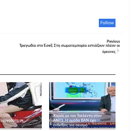
Follow
Previous
Τραγωδία στο Έσeξ: Στη σωματεμπορία εστιάζουν πλέον οι
έρευνες
Χαμός με τον Τσελέντη στον
η εργοδότη σε
ΑΝΤ1. Η ομάδα ΒΑΝ έχει
ενδείξεις για σεισμό