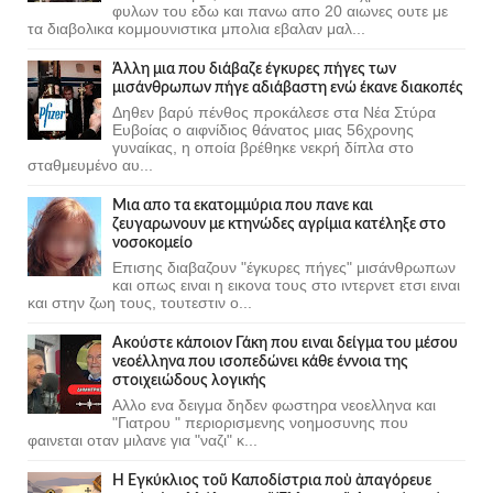
φυλων του εδω και πανω απο 20 αιωνες ουτε με
τα διαβολικα κομμουνιστικα μπολια εβαλαν μαλ...
Άλλη μια που διάβαζε έγκυρες πήγες των
μισάνθρωπων πήγε αδιάβαστη ενώ έκανε διακοπές
Δηθεν βαρύ πένθος προκάλεσε στα Νέα Στύρα
Ευβοίας ο αιφνίδιος θάνατος μιας 56χρονης
γυναίκας, η οποία βρέθηκε νεκρή δίπλα στο
σταθμευμένο αυ...
Μια απο τα εκατομμύρια που πανε και
ζευγαρωνουν με κτηνώδες αγρίμια κατέληξε στο
νοσοκομείο
Επισης διαβαζουν "έγκυρες πήγες" μισάνθρωπων
και οπως ειναι η εικονα τους στο ιντερνετ ετσι ειναι
και στην ζωη τους, τουτεστιν ο...
Ακούστε κάποιον Γάκη που ειναι δείγμα του μέσου
νεοέλληνα που ισοπεδώνει κάθε έννοια της
στοιχειώδους λογικής
Αλλο ενα δειγμα δηδεν φωστηρα νεοελληνα και
"Γιατρου " περιορισμενης νοημοσυνης που
φαινεται οταν μιλανε για "ναζι" κ...
Ἡ Ἐγκύκλιος τοῦ Καποδίστρια ποὺ ἀπαγόρευε