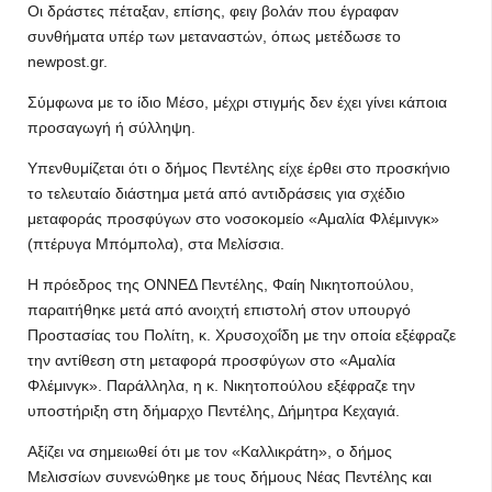
Οι δράστες πέταξαν, επίσης, φειγ βολάν που έγραφαν
συνθήματα υπέρ των μεταναστών, όπως μετέδωσε το
newpost.gr.
Σύμφωνα με το ίδιο Μέσο, μέχρι στιγμής δεν έχει γίνει κάποια
προσαγωγή ή σύλληψη.
Υπενθυμίζεται ότι ο δήμος Πεντέλης είχε έρθει στο προσκήνιο
το τελευταίο διάστημα μετά από αντιδράσεις για σχέδιο
μεταφοράς προσφύγων στο νοσοκομείο «Αμαλία Φλέμινγκ»
(πτέρυγα Μπόμπολα), στα Μελίσσια.
Η πρόεδρος της ΟΝΝΕΔ Πεντέλης, Φαίη Νικητοπούλου,
παραιτήθηκε μετά από ανοιχτή επιστολή στον υπουργό
Προστασίας του Πολίτη, κ. Χρυσοχοΐδη με την οποία εξέφραζε
την αντίθεση στη μεταφορά προσφύγων στο «Αμαλία
Φλέμινγκ». Παράλληλα, η κ. Νικητοπούλου εξέφραζε την
υποστήριξη στη δήμαρχο Πεντέλης, Δήμητρα Κεχαγιά.
Αξίζει να σημειωθεί ότι με τον «Καλλικράτη», ο δήμος
Μελισσίων συνενώθηκε με τους δήμους Νέας Πεντέλης και