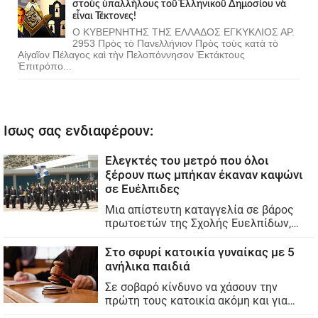
στοὺς ὑπαλλήλους τοῦ Ἑλληνικοῦ Δημοσίου νὰ
εἶναι Τέκτονες!
Ο ΚΥΒΕΡΝΗΤΗΣ ΤΗΣ ΕΛΛΑΔΟΣ ΕΓΚΥΚΛΙΟΣ ΑΡ.
2953 Πρὸς τὸ Πανελλήνιον Πρὸς τοὺς κατὰ τὸ
Αἰγαῖον Πέλαγος καὶ τὴν Πελοπόννησον Ἐκτάκτους
Ἐπιτρόπο...