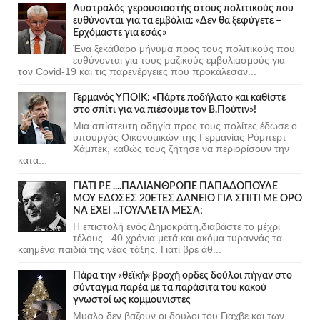
Αυστραλός γερουσιαστής στους πολιτικούς που
ευθύνονται για τα εμβόλια: «Δεν θα ξεφύγετε –
Ερχόμαστε για εσάς»
Ένα ξεκάθαρο μήνυμα προς τους πολιτικούς που
ευθύνονται για τους μαζικούς εμβολιασμούς για
τον Covid-19 και τις παρενέργειες που προκάλεσαν...
Γερμανός ΥΠΟΙΚ: «Πάρτε ποδήλατο και καθίστε
στο σπίτι για να πιέσουμε τον Β.Πούτιν»!
Μια απίστευτη οδηγία προς τους πολίτες έδωσε ο
υπουργός Οικονομικών της Γερμανίας Ρόμπερτ
Χάμπεκ, καθώς τους ζήτησε να περιορίσουν την
κατα...
ΓΙΑΤΙ ΡΕ ....ΠΑΛΙΑΝΘΡΩΠΕ ΠΑΠΑΔΟΠΟΥΛΕ
ΜΟΥ ΕΔΩΣΕΣ 20ΕΤΕΣ ΔΑΝΕΙΟ ΓΙΑ ΣΠΙΤΙ ΜΕ ΟΡΟ
ΝΑ ΕΧΕΙ ...ΤΟΥΑΛΕΤΑ ΜΕΣΑ;
Η επιστολή ενός Δημοκράτη,διαβάστε το μέχρι
τέλους...40 χρόνια μετά και ακόμα τυραννάς τα ....
καημένα παιδιά της νέας τάξης. Γιατί βρε άθ...
Πάρα την «θεϊκή» βροχή ορδες δούλοι πήγαν στο
σύνταγμα παρέα με τα παράσιτα του κακού
γνωστοί ως κομμουνιστες
Μυαλο δεν βαζουν οι δουλοι του Γιαχβε και των