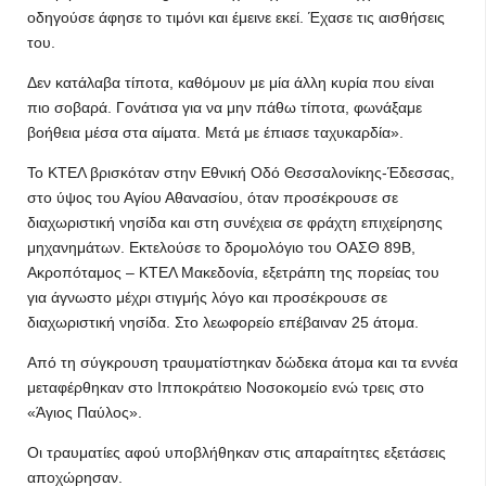
οδηγούσε άφησε το τιμόνι και έμεινε εκεί. Έχασε τις αισθήσεις
του.
Δεν κατάλαβα τίποτα, καθόμουν με μία άλλη κυρία που είναι
πιο σοβαρά. Γονάτισα για να μην πάθω τίποτα, φωνάξαμε
βοήθεια μέσα στα αίματα. Μετά με έπιασε ταχυκαρδία».
Το ΚΤΕΛ βρισκόταν στην Εθνική Οδό Θεσσαλονίκης-Έδεσσας,
στο ύψος του Αγίου Αθανασίου, όταν προσέκρουσε σε
διαχωριστική νησίδα και στη συνέχεια σε φράχτη επιχείρησης
μηχανημάτων. Εκτελούσε το δρομολόγιο του ΟΑΣΘ 89Β,
Ακροπόταμος – ΚΤΕΛ Μακεδονία, εξετράπη της πορείας του
για άγνωστο μέχρι στιγμής λόγο και προσέκρουσε σε
διαχωριστική νησίδα. Στο λεωφορείο επέβαιναν 25 άτομα.
Από τη σύγκρουση τραυματίστηκαν δώδεκα άτομα και τα εννέα
μεταφέρθηκαν στο Ιπποκράτειο Νοσοκομείο ενώ τρεις στο
«Άγιος Παύλος».
Οι τραυματίες αφού υποβλήθηκαν στις απαραίτητες εξετάσεις
αποχώρησαν.