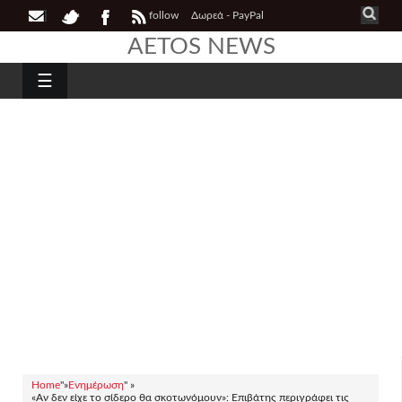
follow
Δωρεά - PayPal
AETOS NEWS
☰
Home
"»
Ενημέρωση
" »
«Αν δεν είχε το σίδερο θα σκοτωνόμουν»: Επιβάτης περιγράφει τις