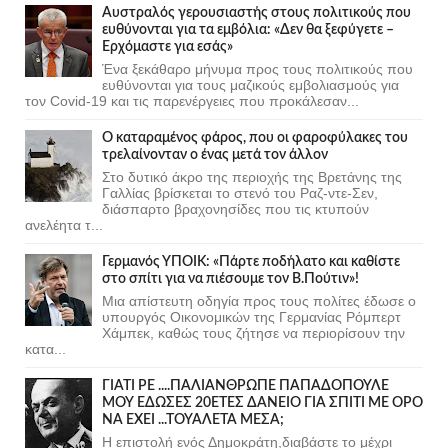
Αυστραλός γερουσιαστής στους πολιτικούς που
ευθύνονται για τα εμβόλια: «Δεν θα ξεφύγετε –
Ερχόμαστε για εσάς»
Ένα ξεκάθαρο μήνυμα προς τους πολιτικούς που
ευθύνονται για τους μαζικούς εμβολιασμούς για
τον Covid-19 και τις παρενέργειες που προκάλεσαν...
Ο καταραμένος φάρος, που οι φαροφύλακες του
τρελαίνονταν ο ένας μετά τον άλλον
Στο δυτικό άκρο της περιοχής της Βρετάνης της
Γαλλίας βρίσκεται το στενό του Ραζ-ντε-Σεν,
διάσπαρτο βραχονησίδες που τις κτυπούν
ανελέητα τ...
Γερμανός ΥΠΟΙΚ: «Πάρτε ποδήλατο και καθίστε
στο σπίτι για να πιέσουμε τον Β.Πούτιν»!
Μια απίστευτη οδηγία προς τους πολίτες έδωσε ο
υπουργός Οικονομικών της Γερμανίας Ρόμπερτ
Χάμπεκ, καθώς τους ζήτησε να περιορίσουν την
κατα...
ΓΙΑΤΙ ΡΕ ....ΠΑΛΙΑΝΘΡΩΠΕ ΠΑΠΑΔΟΠΟΥΛΕ
ΜΟΥ ΕΔΩΣΕΣ 20ΕΤΕΣ ΔΑΝΕΙΟ ΓΙΑ ΣΠΙΤΙ ΜΕ ΟΡΟ
ΝΑ ΕΧΕΙ ...ΤΟΥΑΛΕΤΑ ΜΕΣΑ;
Η επιστολή ενός Δημοκράτη,διαβάστε το μέχρι