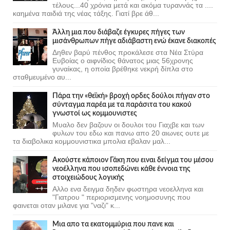
τέλους...40 χρόνια μετά και ακόμα τυραννάς τα ....
καημένα παιδιά της νέας τάξης. Γιατί βρε άθ...
Άλλη μια που διάβαζε έγκυρες πήγες των
μισάνθρωπων πήγε αδιάβαστη ενώ έκανε διακοπές
Δηθεν βαρύ πένθος προκάλεσε στα Νέα Στύρα
Ευβοίας ο αιφνίδιος θάνατος μιας 56χρονης
γυναίκας, η οποία βρέθηκε νεκρή δίπλα στο
σταθμευμένο αυ...
Πάρα την «θεϊκή» βροχή ορδες δούλοι πήγαν στο
σύνταγμα παρέα με τα παράσιτα του κακού
γνωστοί ως κομμουνιστες
Μυαλο δεν βαζουν οι δουλοι του Γιαχβε και των
φυλων του εδω και πανω απο 20 αιωνες ουτε με
τα διαβολικα κομμουνιστικα μπολια εβαλαν μαλ...
Ακούστε κάποιον Γάκη που ειναι δείγμα του μέσου
νεοέλληνα που ισοπεδώνει κάθε έννοια της
στοιχειώδους λογικής
Αλλο ενα δειγμα δηδεν φωστηρα νεοελληνα και
"Γιατρου " περιορισμενης νοημοσυνης που
φαινεται οταν μιλανε για "ναζι" κ...
Μια απο τα εκατομμύρια που πανε και