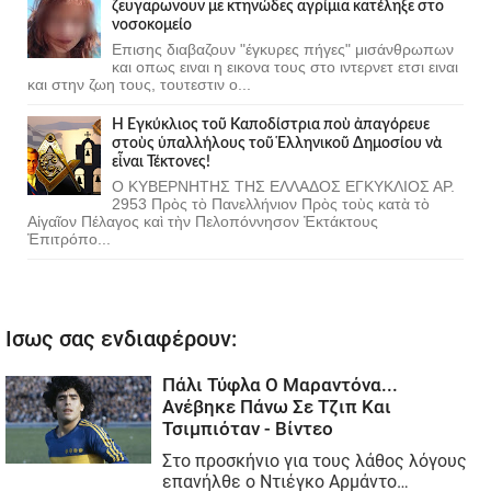
ζευγαρωνουν με κτηνώδες αγρίμια κατέληξε στο
νοσοκομείο
Επισης διαβαζουν "έγκυρες πήγες" μισάνθρωπων
και οπως ειναι η εικονα τους στο ιντερνετ ετσι ειναι
και στην ζωη τους, τουτεστιν ο...
Ἡ Ἐγκύκλιος τοῦ Καποδίστρια ποὺ ἀπαγόρευε
στοὺς ὑπαλλήλους τοῦ Ἑλληνικοῦ Δημοσίου νὰ
εἶναι Τέκτονες!
Ο ΚΥΒΕΡΝΗΤΗΣ ΤΗΣ ΕΛΛΑΔΟΣ ΕΓΚΥΚΛΙΟΣ ΑΡ.
2953 Πρὸς τὸ Πανελλήνιον Πρὸς τοὺς κατὰ τὸ
Αἰγαῖον Πέλαγος καὶ τὴν Πελοπόννησον Ἐκτάκτους
Ἐπιτρόπο...