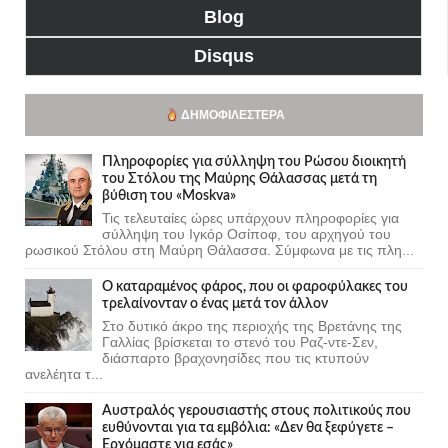
Blog
Disqus
ΔΗΜΟΦΙΛΈΣΤΕΡΑ
Πληροφορίες για σύλληψη του Ρώσου διοικητή
του Στόλου της Mαύρης Θάλασσας μετά τη
βύθιση του «Moskva»
Τις τελευταίες ώρες υπάρχουν πληροφορίες για
σύλληψη του Ιγκόρ Οσίποφ, του αρχηγού του
ρωσικού Στόλου στη Μαύρη Θάλασσα. Σύμφωνα με τις πλη...
Ο καταραμένος φάρος, που οι φαροφύλακες του
τρελαίνονταν ο ένας μετά τον άλλον
Στο δυτικό άκρο της περιοχής της Βρετάνης της
Γαλλίας βρίσκεται το στενό του Ραζ-ντε-Σεν,
διάσπαρτο βραχονησίδες που τις κτυπούν
ανελέητα τ...
Αυστραλός γερουσιαστής στους πολιτικούς που
ευθύνονται για τα εμβόλια: «Δεν θα ξεφύγετε –
Ερχόμαστε για εσάς»