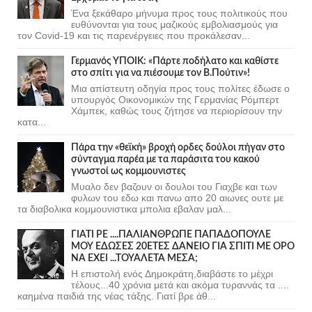
Ένα ξεκάθαρο μήνυμα προς τους πολιτικούς που
ευθύνονται για τους μαζικούς εμβολιασμούς για
τον Covid-19 και τις παρενέργειες που προκάλεσαν...
Γερμανός ΥΠΟΙΚ: «Πάρτε ποδήλατο και καθίστε
στο σπίτι για να πιέσουμε τον Β.Πούτιν»!
Μια απίστευτη οδηγία προς τους πολίτες έδωσε ο
υπουργός Οικονομικών της Γερμανίας Ρόμπερτ
Χάμπεκ, καθώς τους ζήτησε να περιορίσουν την
κατα...
Πάρα την «θεϊκή» βροχή ορδες δούλοι πήγαν στο
σύνταγμα παρέα με τα παράσιτα του κακού
γνωστοί ως κομμουνιστες
Μυαλο δεν βαζουν οι δουλοι του Γιαχβε και των
φυλων του εδω και πανω απο 20 αιωνες ουτε με
τα διαβολικα κομμουνιστικα μπολια εβαλαν μαλ...
ΓΙΑΤΙ ΡΕ ....ΠΑΛΙΑΝΘΡΩΠΕ ΠΑΠΑΔΟΠΟΥΛΕ
ΜΟΥ ΕΔΩΣΕΣ 20ΕΤΕΣ ΔΑΝΕΙΟ ΓΙΑ ΣΠΙΤΙ ΜΕ ΟΡΟ
ΝΑ ΕΧΕΙ ...ΤΟΥΑΛΕΤΑ ΜΕΣΑ;
Η επιστολή ενός Δημοκράτη,διαβάστε το μέχρι
τέλους...40 χρόνια μετά και ακόμα τυραννάς τα ....
καημένα παιδιά της νέας τάξης. Γιατί βρε άθ...