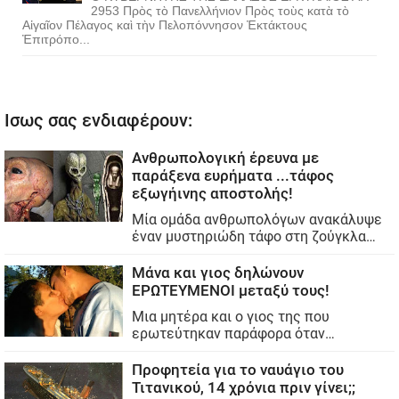
2953 Πρὸς τὸ Πανελλήνιον Πρὸς τοὺς κατὰ τὸ
Αἰγαῖον Πέλαγος καὶ τὴν Πελοπόννησον Ἐκτάκτους
Ἐπιτρόπο...