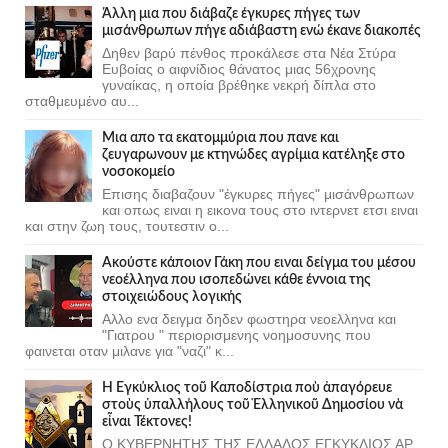
Άλλη μια που διάβαζε έγκυρες πήγες των
μισάνθρωπων πήγε αδιάβαστη ενώ έκανε διακοπές
Δηθεν βαρύ πένθος προκάλεσε στα Νέα Στύρα
Ευβοίας ο αιφνίδιος θάνατος μιας 56χρονης
γυναίκας, η οποία βρέθηκε νεκρή δίπλα στο
σταθμευμένο αυ...
Μια απο τα εκατομμύρια που πανε και
ζευγαρωνουν με κτηνώδες αγρίμια κατέληξε στο
νοσοκομείο
Επισης διαβαζουν "έγκυρες πήγες" μισάνθρωπων
και οπως ειναι η εικονα τους στο ιντερνετ ετσι ειναι
και στην ζωη τους, τουτεστιν ο...
Ακούστε κάποιον Γάκη που ειναι δείγμα του μέσου
νεοέλληνα που ισοπεδώνει κάθε έννοια της
στοιχειώδους λογικής
Αλλο ενα δειγμα δηδεν φωστηρα νεοελληνα και
"Γιατρου " περιορισμενης νοημοσυνης που
φαινεται οταν μιλανε για "ναζι" κ...
Ἡ Ἐγκύκλιος τοῦ Καποδίστρια ποὺ ἀπαγόρευε
στοὺς ὑπαλλήλους τοῦ Ἑλληνικοῦ Δημοσίου νὰ
εἶναι Τέκτονες!
Ο ΚΥΒΕΡΝΗΤΗΣ ΤΗΣ ΕΛΛΑΔΟΣ ΕΓΚΥΚΛΙΟΣ ΑΡ.