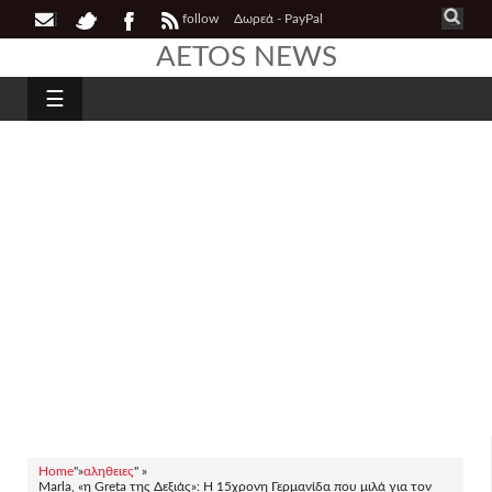
follow
Δωρεά - PayPal
AETOS NEWS
☰
Home
"»
αληθειες
" »
Marla, «η Greta της Δεξιάς»: Η 15χρονη Γερμανίδα που μιλά για τον