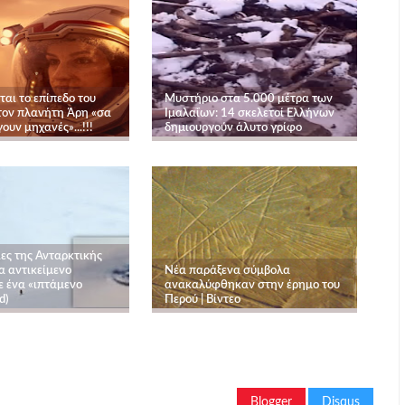
αι το επίπεδο του
Μυστήριο στα 5.000 μέτρα των
τον πλανήτη Άρη «σα
Ιμαλαΐων: 14 σκελετοί Ελλήνων
ουν μηχανές»...!!!
δημιουργούν άλυτο γρίφο
ς της Ανταρκτικής
α αντικείμενο
Νέα παράξενα σύμβολα
ε ένα «ιπτάμενο
ανακαλύφθηκαν στην έρημο του
d)
Περού | Βίντεο
Blogger
Disqus