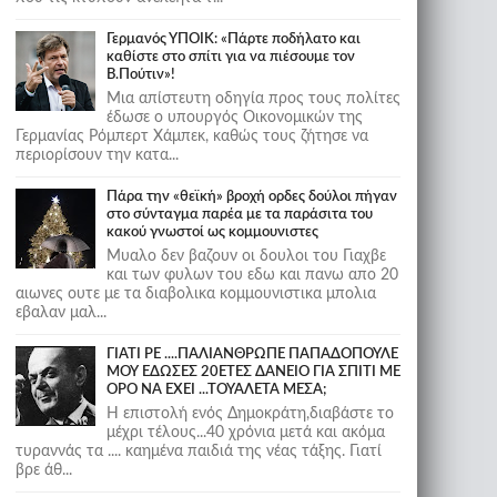
Γερμανός ΥΠΟΙΚ: «Πάρτε ποδήλατο και
καθίστε στο σπίτι για να πιέσουμε τον
Β.Πούτιν»!
Μια απίστευτη οδηγία προς τους πολίτες
έδωσε ο υπουργός Οικονομικών της
Γερμανίας Ρόμπερτ Χάμπεκ, καθώς τους ζήτησε να
περιορίσουν την κατα...
Πάρα την «θεϊκή» βροχή ορδες δούλοι πήγαν
στο σύνταγμα παρέα με τα παράσιτα του
κακού γνωστοί ως κομμουνιστες
Μυαλο δεν βαζουν οι δουλοι του Γιαχβε
και των φυλων του εδω και πανω απο 20
αιωνες ουτε με τα διαβολικα κομμουνιστικα μπολια
εβαλαν μαλ...
ΓΙΑΤΙ ΡΕ ....ΠΑΛΙΑΝΘΡΩΠΕ ΠΑΠΑΔΟΠΟΥΛΕ
ΜΟΥ ΕΔΩΣΕΣ 20ΕΤΕΣ ΔΑΝΕΙΟ ΓΙΑ ΣΠΙΤΙ ΜΕ
ΟΡΟ ΝΑ ΕΧΕΙ ...ΤΟΥΑΛΕΤΑ ΜΕΣΑ;
Η επιστολή ενός Δημοκράτη,διαβάστε το
μέχρι τέλους...40 χρόνια μετά και ακόμα
τυραννάς τα .... καημένα παιδιά της νέας τάξης. Γιατί
βρε άθ...