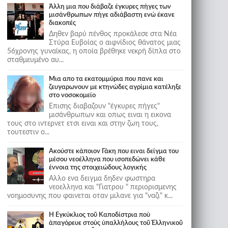
Άλλη μια που διάβαζε έγκυρες πήγες των
μισάνθρωπων πήγε αδιάβαστη ενώ έκανε
διακοπές
Δηθεν βαρύ πένθος προκάλεσε στα Νέα
Στύρα Ευβοίας ο αιφνίδιος θάνατος μιας
56χρονης γυναίκας, η οποία βρέθηκε νεκρή δίπλα στο
σταθμευμένο αυ...
Μια απο τα εκατομμύρια που πανε και
ζευγαρωνουν με κτηνώδες αγρίμια κατέληξε
στο νοσοκομείο
Επισης διαβαζουν "έγκυρες πήγες"
μισάνθρωπων και οπως ειναι η εικονα
τους στο ιντερνετ ετσι ειναι και στην ζωη τους,
τουτεστιν ο...
Ακούστε κάποιον Γάκη που ειναι δείγμα του
μέσου νεοέλληνα που ισοπεδώνει κάθε
έννοια της στοιχειώδους λογικής
Αλλο ενα δειγμα δηδεν φωστηρα
νεοελληνα και "Γιατρου " περιορισμενης
νοημοσυνης που φαινεται οταν μιλανε για "ναζι" κ...
Ἡ Ἐγκύκλιος τοῦ Καποδίστρια ποὺ
ἀπαγόρευε στοὺς ὑπαλλήλους τοῦ Ἑλληνικοῦ