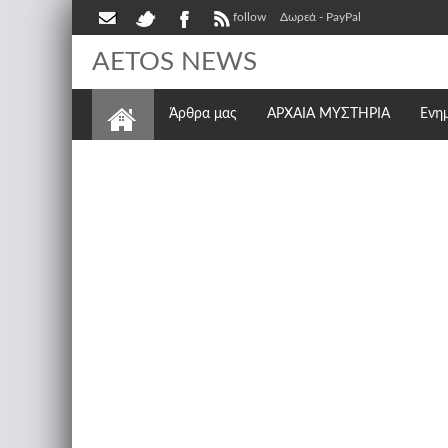
follow
Δωρεά - PayPal
AETOS NEWS
Άρθρα μας
ΑΡΧΑΙΑ ΜΥΣΤΗΡΙΑ
Ενη