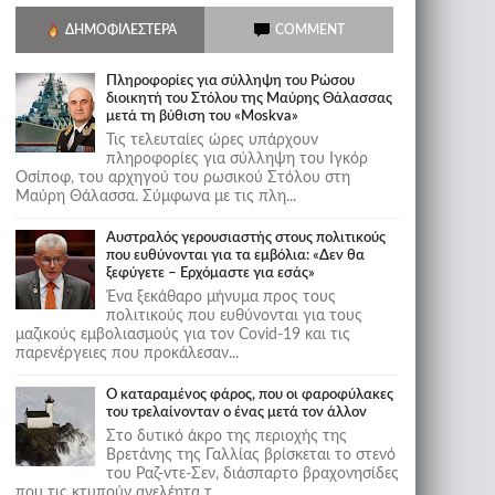
ΔΗΜΟΦΙΛΈΣΤΕΡΑ
COMMENT
Πληροφορίες για σύλληψη του Ρώσου
διοικητή του Στόλου της Mαύρης Θάλασσας
μετά τη βύθιση του «Moskva»
Τις τελευταίες ώρες υπάρχουν
πληροφορίες για σύλληψη του Ιγκόρ
Οσίποφ, του αρχηγού του ρωσικού Στόλου στη
Μαύρη Θάλασσα. Σύμφωνα με τις πλη...
Αυστραλός γερουσιαστής στους πολιτικούς
που ευθύνονται για τα εμβόλια: «Δεν θα
ξεφύγετε – Ερχόμαστε για εσάς»
Ένα ξεκάθαρο μήνυμα προς τους
πολιτικούς που ευθύνονται για τους
μαζικούς εμβολιασμούς για τον Covid-19 και τις
παρενέργειες που προκάλεσαν...
Ο καταραμένος φάρος, που οι φαροφύλακες
του τρελαίνονταν ο ένας μετά τον άλλον
Στο δυτικό άκρο της περιοχής της
Βρετάνης της Γαλλίας βρίσκεται το στενό
του Ραζ-ντε-Σεν, διάσπαρτο βραχονησίδες
που τις κτυπούν ανελέητα τ...