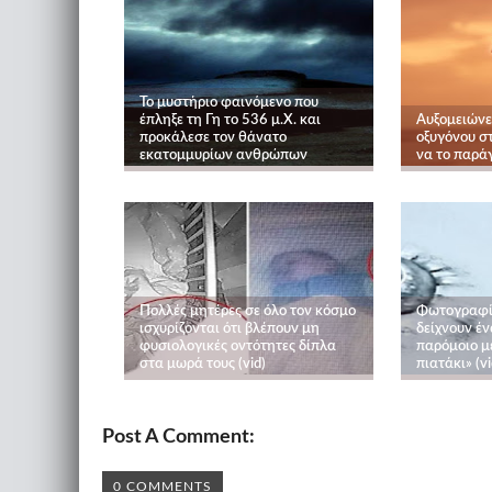
Το μυστήριο φαινόμενο που
έπληξε τη Γη το 536 μ.Χ. και
Αυξομειώνετ
προκάλεσε τον θάνατο
οξυγόνου σ
εκατομμυρίων ανθρώπων
να το παράγ
Πολλές μητέρες σε όλο τον κόσμο
Φωτογραφίε
ισχυρίζονται ότι βλέπουν μη
δείχνουν έν
φυσιολογικές οντότητες δίπλα
παρόμοιο μ
στα μωρά τους (vid)
πιατάκι» (vi
Post A Comment:
0 COMMENTS